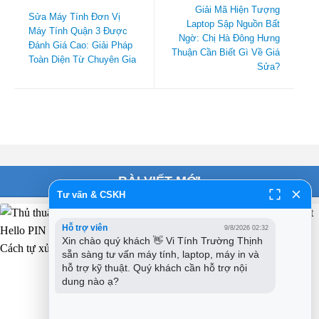
Giải Mã Hiện Tượng
Sửa Máy Tính Đơn Vị
Laptop Sập Nguồn Bất
Máy Tính Quận 3 Được
Ngờ: Chị Hà Đông Hưng
Đánh Giá Cao: Giải Pháp
Thuận Cần Biết Gì Về Giá
Toàn Diện Từ Chuyên Gia
Sửa?
BÀI VIẾT MỚI
Tư vấn & CSKH
Hỗ trợ viên
9/8/2026 02:32
Xin chào quý khách 👋 Vi Tính Trường Thịnh 
sẵn sàng tư vấn máy tính, laptop, máy in và 
hỗ trợ kỹ thuật. Quý khách cần hỗ trợ nội 
dung nào ạ?