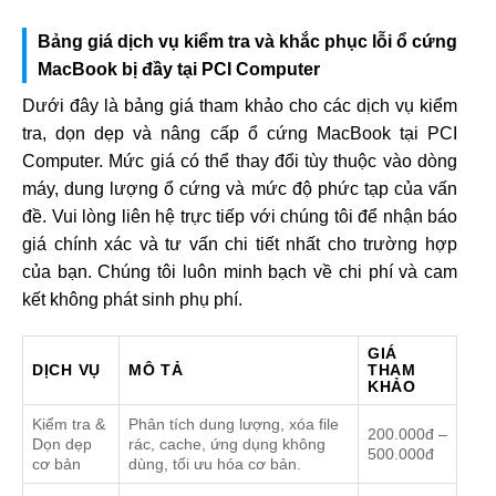
Bảng giá dịch vụ kiểm tra và khắc phục lỗi ổ cứng
MacBook bị đầy tại PCI Computer
Dưới đây là bảng giá tham khảo cho các dịch vụ kiểm
tra, dọn dẹp và nâng cấp ổ cứng MacBook tại PCI
Computer. Mức giá có thể thay đổi tùy thuộc vào dòng
máy, dung lượng ổ cứng và mức độ phức tạp của vấn
đề. Vui lòng liên hệ trực tiếp với chúng tôi để nhận báo
giá chính xác và tư vấn chi tiết nhất cho trường hợp
của bạn. Chúng tôi luôn minh bạch về chi phí và cam
kết không phát sinh phụ phí.
GIÁ
DỊCH VỤ
MÔ TẢ
THAM
KHẢO
Kiểm tra &
Phân tích dung lượng, xóa file
200.000đ –
Dọn dẹp
rác, cache, ứng dụng không
500.000đ
cơ bản
dùng, tối ưu hóa cơ bản.