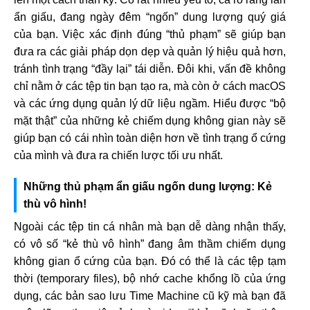
ẩn giấu, đang ngày đêm “ngốn” dung lượng quý giá
của bạn. Việc xác định đúng “thủ phạm” sẽ giúp bạn
đưa ra các giải pháp dọn dẹp và quản lý hiệu quả hơn,
tránh tình trạng “đầy lại” tái diễn. Đôi khi, vấn đề không
chỉ nằm ở các tệp tin bạn tạo ra, mà còn ở cách macOS
và các ứng dụng quản lý dữ liệu ngầm. Hiểu được “bộ
mặt thật” của những kẻ chiếm dụng không gian này sẽ
giúp bạn có cái nhìn toàn diện hơn về tình trạng ổ cứng
của mình và đưa ra chiến lược tối ưu nhất.
Những thủ phạm ẩn giấu ngốn dung lượng: Kẻ
thù vô hình!
Ngoài các tệp tin cá nhân mà bạn dễ dàng nhận thấy,
có vô số “kẻ thù vô hình” đang âm thầm chiếm dụng
không gian ổ cứng của bạn. Đó có thể là các tệp tạm
thời (temporary files), bộ nhớ cache khổng lồ của ứng
dụng, các bản sao lưu Time Machine cũ kỹ mà bạn đã