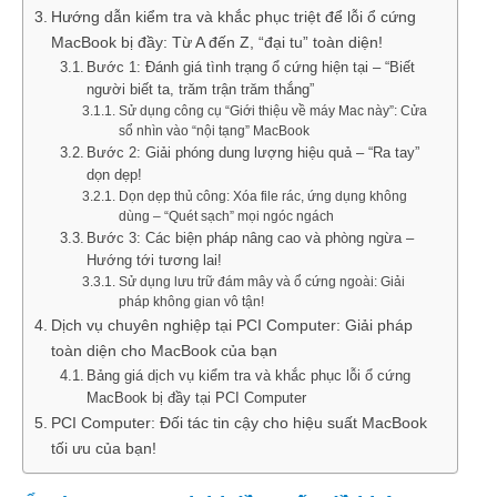
Hướng dẫn kiểm tra và khắc phục triệt để lỗi ổ cứng
MacBook bị đầy: Từ A đến Z, “đại tu” toàn diện!
Bước 1: Đánh giá tình trạng ổ cứng hiện tại – “Biết
người biết ta, trăm trận trăm thắng”
Sử dụng công cụ “Giới thiệu về máy Mac này”: Cửa
sổ nhìn vào “nội tạng” MacBook
Bước 2: Giải phóng dung lượng hiệu quả – “Ra tay”
dọn dẹp!
Dọn dẹp thủ công: Xóa file rác, ứng dụng không
dùng – “Quét sạch” mọi ngóc ngách
Bước 3: Các biện pháp nâng cao và phòng ngừa –
Hướng tới tương lai!
Sử dụng lưu trữ đám mây và ổ cứng ngoài: Giải
pháp không gian vô tận!
Dịch vụ chuyên nghiệp tại PCI Computer: Giải pháp
toàn diện cho MacBook của bạn
Bảng giá dịch vụ kiểm tra và khắc phục lỗi ổ cứng
MacBook bị đầy tại PCI Computer
PCI Computer: Đối tác tin cậy cho hiệu suất MacBook
tối ưu của bạn!