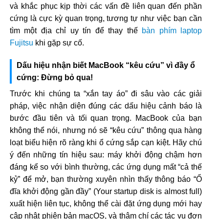
và khắc phục kịp thời các vấn đề liên quan đến phần
cứng là cực kỳ quan trọng, tương tự như việc bạn cần
tìm một địa chỉ uy tín để thay thế
bàn phím laptop
Fujitsu
khi gặp sự cố.
Dấu hiệu nhận biết MacBook “kêu cứu” vì đầy ổ
cứng: Đừng bỏ qua!
Trước khi chúng ta “xắn tay áo” đi sâu vào các giải
pháp, việc nhận diện đúng các dấu hiệu cảnh báo là
bước đầu tiên và tối quan trọng. MacBook của bạn
không thể nói, nhưng nó sẽ “kêu cứu” thông qua hàng
loạt biểu hiện rõ ràng khi ổ cứng sắp cạn kiệt. Hãy chú
ý đến những tín hiệu sau: máy khởi động chậm hơn
đáng kể so với bình thường, các ứng dụng mất “cả thế
kỷ” để mở, bạn thường xuyên nhìn thấy thông báo “Ổ
đĩa khởi động gần đầy” (Your startup disk is almost full)
xuất hiện liên tục, không thể cài đặt ứng dụng mới hay
cập nhật phiên bản macOS, và thậm chí các tác vụ đơn