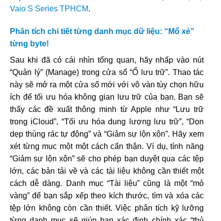
Vaio S Series TPHCM
.
Phân tích chi tiết từng danh mục dữ liệu: “Mổ xẻ”
từng byte!
Sau khi đã có cái nhìn tổng quan, hãy nhấp vào nút
“Quản lý” (Manage) trong cửa sổ “Ổ lưu trữ”. Thao tác
này sẽ mở ra một cửa sổ mới với vô vàn tùy chọn hữu
ích để tối ưu hóa không gian lưu trữ của bạn. Bạn sẽ
thấy các đề xuất thông minh từ Apple như “Lưu trữ
trong iCloud”, “Tối ưu hóa dung lượng lưu trữ”, “Dọn
dẹp thùng rác tự động” và “Giảm sự lộn xộn”. Hãy xem
xét từng mục một một cách cẩn thận. Ví dụ, tính năng
“Giảm sự lộn xộn” sẽ cho phép bạn duyệt qua các tệp
lớn, các bản tải về và các tài liệu không cần thiết một
cách dễ dàng. Danh mục “Tài liệu” cũng là một “mỏ
vàng” để bạn sắp xếp theo kích thước, tìm và xóa các
tệp lớn không còn cần thiết. Việc phân tích kỹ lưỡng
từng danh mục sẽ giúp bạn xác định chính xác “thủ