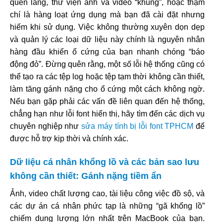
quên lãng, thư viện ảnh và video “khủng”, hoặc thậm
chí là hàng loạt ứng dụng mà bạn đã cài đặt nhưng
hiếm khi sử dụng. Việc không thường xuyên dọn dẹp
và quản lý các loại dữ liệu này chính là nguyên nhân
hàng đầu khiến ổ cứng của bạn nhanh chóng “báo
động đỏ”. Đừng quên rằng, một số lỗi hệ thống cũng có
thể tạo ra các tệp log hoặc tệp tạm thời không cần thiết,
làm tăng gánh nặng cho ổ cứng một cách không ngờ.
Nếu bạn gặp phải các vấn đề liên quan đến hệ thống,
chẳng hạn như lỗi font hiển thị, hãy tìm đến các dịch vụ
chuyên nghiệp như
sửa máy tính bị lỗi font TPHCM
để
được hỗ trợ kịp thời và chính xác.
Dữ liệu cá nhân khổng lồ và các bản sao lưu
không cần thiết: Gánh nặng tiềm ẩn
Ảnh, video chất lượng cao, tài liệu công việc đồ sộ, và
các dự án cá nhân phức tạp là những “gã khổng lồ”
chiếm dung lượng lớn nhất trên MacBook của bạn.