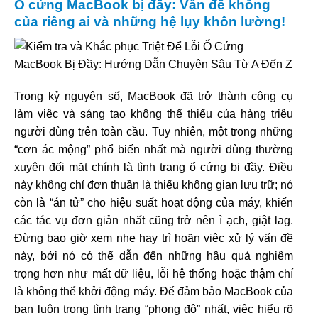
Ổ cứng MacBook bị đầy: Vấn đề không
của riêng ai và những hệ lụy khôn lường!
Trong kỷ nguyên số, MacBook đã trở thành công cụ
làm việc và sáng tạo không thể thiếu của hàng triệu
người dùng trên toàn cầu. Tuy nhiên, một trong những
“cơn ác mộng” phổ biến nhất mà người dùng thường
xuyên đối mặt chính là tình trạng ổ cứng bị đầy. Điều
này không chỉ đơn thuần là thiếu không gian lưu trữ; nó
còn là “án tử” cho hiệu suất hoạt động của máy, khiến
các tác vụ đơn giản nhất cũng trở nên ì ạch, giật lag.
Đừng bao giờ xem nhẹ hay trì hoãn việc xử lý vấn đề
này, bởi nó có thể dẫn đến những hậu quả nghiêm
trọng hơn như mất dữ liệu, lỗi hệ thống hoặc thậm chí
là không thể khởi động máy. Để đảm bảo MacBook của
bạn luôn trong tình trạng “phong độ” nhất, việc hiểu rõ