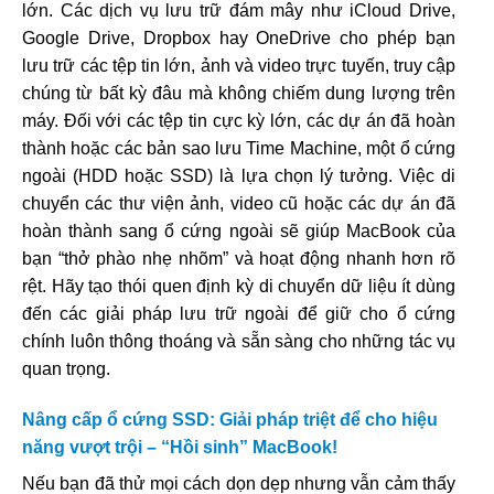
lớn. Các dịch vụ lưu trữ đám mây như iCloud Drive,
Google Drive, Dropbox hay OneDrive cho phép bạn
lưu trữ các tệp tin lớn, ảnh và video trực tuyến, truy cập
chúng từ bất kỳ đâu mà không chiếm dung lượng trên
máy. Đối với các tệp tin cực kỳ lớn, các dự án đã hoàn
thành hoặc các bản sao lưu Time Machine, một ổ cứng
ngoài (HDD hoặc SSD) là lựa chọn lý tưởng. Việc di
chuyển các thư viện ảnh, video cũ hoặc các dự án đã
hoàn thành sang ổ cứng ngoài sẽ giúp MacBook của
bạn “thở phào nhẹ nhõm” và hoạt động nhanh hơn rõ
rệt. Hãy tạo thói quen định kỳ di chuyển dữ liệu ít dùng
đến các giải pháp lưu trữ ngoài để giữ cho ổ cứng
chính luôn thông thoáng và sẵn sàng cho những tác vụ
quan trọng.
Nâng cấp ổ cứng SSD: Giải pháp triệt để cho hiệu
năng vượt trội – “Hồi sinh” MacBook!
Nếu bạn đã thử mọi cách dọn dẹp nhưng vẫn cảm thấy