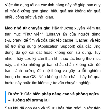
Việc tận dụng tối đa các tính năng này sẽ giúp bạn duy
trì một ổ cứng gọn gàng, hiệu quả mà không tốn quá
nhiều công sức và thời gian.
Mẹo nhỏ từ chuyên gia:
Hãy thường xuyên kiểm tra
thư mục “Thư viện” (Library) ẩn của người dùng
(~/Library) để tìm và xóa các tệp cache (Cache) và tệp
hỗ trợ ứng dụng (Application Support) của các ứng
dụng đã gỡ cài đặt hoặc không còn sử dụng. Tuy
nhiên, hãy cực kỳ cẩn thận khi thao tác trong thư mục
này, chỉ xóa những gì bạn chắc chắn không cần để
tránh ảnh hưởng đến hệ thống và gây ra lỗi nghiêm
trọng cho macOS. Nếu không chắc chắn, hãy bỏ qua
bước này hoặc tìm kiếm sự tư vấn chuyên nghiệp.
Bước 3: Các biện pháp nâng cao và phòng ngừa
– Hướng tới tương lai!
Sau khi đã dọn dẹp và tối ưu hóa “tận gốc”, bước tiếp