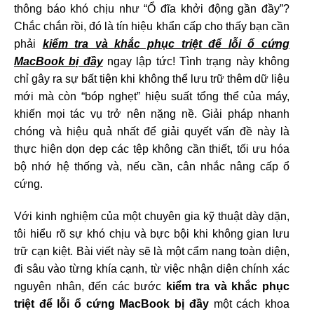
thông báo khó chịu như “Ổ đĩa khởi động gần đầy”?
Chắc chắn rồi, đó là tín hiệu khẩn cấp cho thấy bạn cần
phải
kiểm tra và khắc phục triệt để lỗi ổ cứng
MacBook bị đầy
ngay lập tức! Tình trạng này không
chỉ gây ra sự bất tiện khi không thể lưu trữ thêm dữ liệu
mới mà còn “bóp nghẹt” hiệu suất tổng thể của máy,
khiến mọi tác vụ trở nên nặng nề. Giải pháp nhanh
chóng và hiệu quả nhất để giải quyết vấn đề này là
thực hiện dọn dẹp các tệp không cần thiết, tối ưu hóa
bộ nhớ hệ thống và, nếu cần, cân nhắc nâng cấp ổ
cứng.
Với kinh nghiệm của một chuyên gia kỹ thuật dày dặn,
tôi hiểu rõ sự khó chịu và bực bội khi không gian lưu
trữ cạn kiệt. Bài viết này sẽ là một cẩm nang toàn diện,
đi sâu vào từng khía cạnh, từ việc nhận diện chính xác
nguyên nhân, đến các bước
kiểm tra và khắc phục
triệt để lỗi ổ cứng MacBook bị đầy
một cách khoa