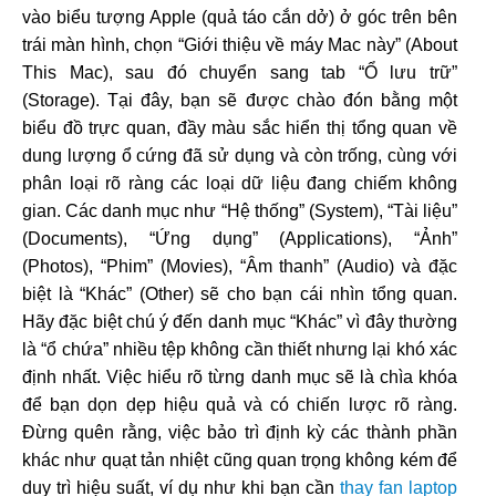
vào biểu tượng Apple (quả táo cắn dở) ở góc trên bên
trái màn hình, chọn “Giới thiệu về máy Mac này” (About
This Mac), sau đó chuyển sang tab “Ổ lưu trữ”
(Storage). Tại đây, bạn sẽ được chào đón bằng một
biểu đồ trực quan, đầy màu sắc hiển thị tổng quan về
dung lượng ổ cứng đã sử dụng và còn trống, cùng với
phân loại rõ ràng các loại dữ liệu đang chiếm không
gian. Các danh mục như “Hệ thống” (System), “Tài liệu”
(Documents), “Ứng dụng” (Applications), “Ảnh”
(Photos), “Phim” (Movies), “Âm thanh” (Audio) và đặc
biệt là “Khác” (Other) sẽ cho bạn cái nhìn tổng quan.
Hãy đặc biệt chú ý đến danh mục “Khác” vì đây thường
là “ổ chứa” nhiều tệp không cần thiết nhưng lại khó xác
định nhất. Việc hiểu rõ từng danh mục sẽ là chìa khóa
để bạn dọn dẹp hiệu quả và có chiến lược rõ ràng.
Đừng quên rằng, việc bảo trì định kỳ các thành phần
khác như quạt tản nhiệt cũng quan trọng không kém để
duy trì hiệu suất, ví dụ như khi bạn cần
thay fan laptop