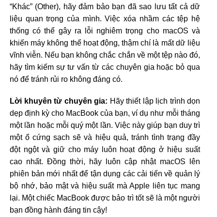
“Khác” (Other), hãy đảm bảo bạn đã sao lưu tất cả dữ
liệu quan trọng của mình. Việc xóa nhầm các tệp hệ
thống có thể gây ra lỗi nghiêm trọng cho macOS và
khiến máy không thể hoạt động, thậm chí là mất dữ liệu
vĩnh viễn. Nếu bạn không chắc chắn về một tệp nào đó,
hãy tìm kiếm sự tư vấn từ các chuyên gia hoặc bỏ qua
nó để tránh rủi ro không đáng có.
Lời khuyên từ chuyên gia:
Hãy thiết lập lịch trình dọn
dẹp định kỳ cho MacBook của bạn, ví dụ như mỗi tháng
một lần hoặc mỗi quý một lần. Việc này giúp bạn duy trì
một ổ cứng sạch sẽ và hiệu quả, tránh tình trạng đầy
đột ngột và giữ cho máy luôn hoạt động ở hiệu suất
cao nhất. Đồng thời, hãy luôn cập nhật macOS lên
phiên bản mới nhất để tận dụng các cải tiến về quản lý
bộ nhớ, bảo mật và hiệu suất mà Apple liên tục mang
lại. Một chiếc MacBook được bảo trì tốt sẽ là một người
bạn đồng hành đáng tin cậy!