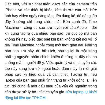
Đặc biệt, với sự phát triển vượt bậc của camera trên
iPhone và các thiết bị khác, kích thước của mỗi bức
ảnh hay video ngày càng tăng lên đáng kể, dễ dàng lấp
đầy ổ cứng chỉ trong chớp mắt. Bên cạnh đó, Time
Machine – công cụ sao lưu tuyệt vời của Apple – đôi
khi cũng tạo ra quá nhiều bản sao lưu cục bộ mà bạn
không hề hay biết, đặc biệt khi bạn không kết nối với ổ
đĩa Time Machine ngoài trong một thời gian dài. Những
bản sao lưu này, dù hữu ích, nhưng lại là một trong
những nguyên nhân chính khiến ổ cứng bị đầy nhanh
chóng mà ít người để ý. Việc quản lý và di chuyển các
tệp này sang lưu trữ ngoài hoặc đám mây là một giải
pháp cực kỳ hiệu quả và cần thiết. Tương tự, nếu
laptop của bạn gặp phải tình trạng tự khởi động lại liên
tục, đó cũng là một dấu hiệu của vấn đề nghiêm trọng
cần được xử lý bởi các chuyên gia
sửa laptop tự khởi
động lại liên tục TPHCM
.