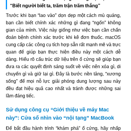
“Biết người biết ta, trăm trận trăm thắng”
Trước khi bạn “lao vào” dọn dẹp một cách mù quáng,
bạn cần biết chính xác những gì đang “ngốn” không
gian của mình. Việc này giống như việc bạn cần chẩn
đoán bệnh chính xác trước khi kê đơn thuốc. macOS
cung cấp các công cụ tích hợp sẵn rất mạnh mẽ và trực
quan để giúp bạn thực hiện điều này một cách dễ
dàng. Hiểu rõ cấu trúc dữ liệu trên ổ cứng sẽ giúp bạn
đưa ra các quyết định sáng suốt về việc nên xóa gì, di
chuyển gì và giữ lại gì. Đây là bước nền tảng, “xương
sống” để mọi nỗ lực giải phóng dung lượng sau này
đều đạt hiệu quả cao nhất và tránh được những sai
lầm đáng tiếc.
Sử dụng công cụ “Giới thiệu về máy Mac
này”: Cửa sổ nhìn vào “nội tạng” MacBook
Để bắt đầu hành trình “khám phá” ổ cứng, hãy nhấp