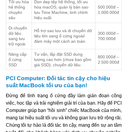
Tối ưu hóa
Dọn dẹp tệp hệ thống, tối ưu
hệ thống
hóa macOS, quản lý bản sao
500.000đ –
chuyên
lưu Time Machine, tinh chỉnh
1.000.000đ
sâu
hiệu suất.
Di chuyển
Hỗ trợ sao lưu và di chuyển dữ
dữ liệu
300.000đ –
liệu lớn sang ổ cứng ngoài/
sang lưu
700.000đ
đám mây một cách an toàn.
trữ ngoài
Nâng cấp
Tư vấn, lắp đặt SSD dung
800.000đ –
ổ cứng
lượng cao hơn (chưa bao gồm
2.500.000đ
SSD
giá SSD), chuyển dữ liệu.
PCI Computer: Đối tác tin cậy cho hiệu
suất MacBook tối ưu của bạn!
Đừng để tình trạng ổ cứng đầy làm gián đoạn công
việc, học tập và trải nghiệm giải trí của bạn. Hãy để PCI
Computer giúp bạn “hồi sinh” chiếc MacBook của mình,
mang lại hiệu suất tối ưu và không gian lưu trữ rộng rãi.
Chúng tôi tự hào là đối tác tin cậy, mang đến sự an tâm