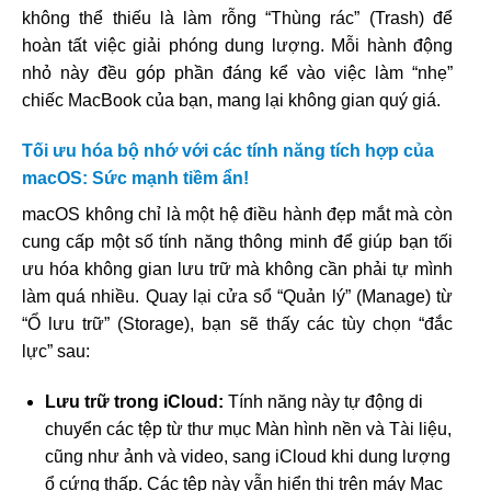
không thể thiếu là làm rỗng “Thùng rác” (Trash) để
hoàn tất việc giải phóng dung lượng. Mỗi hành động
nhỏ này đều góp phần đáng kể vào việc làm “nhẹ”
chiếc MacBook của bạn, mang lại không gian quý giá.
Tối ưu hóa bộ nhớ với các tính năng tích hợp của
macOS: Sức mạnh tiềm ẩn!
macOS không chỉ là một hệ điều hành đẹp mắt mà còn
cung cấp một số tính năng thông minh để giúp bạn tối
ưu hóa không gian lưu trữ mà không cần phải tự mình
làm quá nhiều. Quay lại cửa sổ “Quản lý” (Manage) từ
“Ổ lưu trữ” (Storage), bạn sẽ thấy các tùy chọn “đắc
lực” sau:
Lưu trữ trong iCloud:
Tính năng này tự động di
chuyển các tệp từ thư mục Màn hình nền và Tài liệu,
cũng như ảnh và video, sang iCloud khi dung lượng
ổ cứng thấp. Các tệp này vẫn hiển thị trên máy Mac