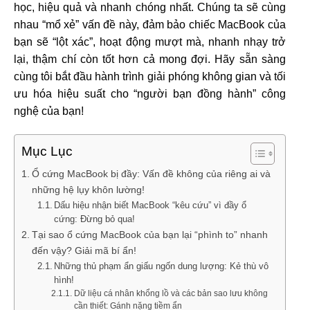
học, hiệu quả và nhanh chóng nhất. Chúng ta sẽ cùng
nhau “mổ xẻ” vấn đề này, đảm bảo chiếc MacBook của
bạn sẽ “lột xác”, hoạt động mượt mà, nhanh nhạy trở
lại, thậm chí còn tốt hơn cả mong đợi. Hãy sẵn sàng
cùng tôi bắt đầu hành trình giải phóng không gian và tối
ưu hóa hiệu suất cho “người bạn đồng hành” công
nghệ của bạn!
Mục Lục
Ổ cứng MacBook bị đầy: Vấn đề không của riêng ai và
những hệ lụy khôn lường!
Dấu hiệu nhận biết MacBook “kêu cứu” vì đầy ổ
cứng: Đừng bỏ qua!
Tại sao ổ cứng MacBook của bạn lại “phình to” nhanh
đến vậy? Giải mã bí ẩn!
Những thủ phạm ẩn giấu ngốn dung lượng: Kẻ thù vô
hình!
Dữ liệu cá nhân khổng lồ và các bản sao lưu không
cần thiết: Gánh nặng tiềm ẩn