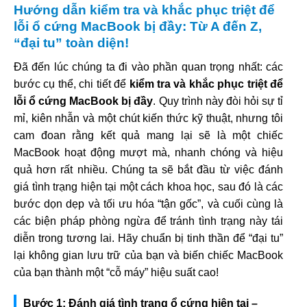
Hướng dẫn
kiểm tra và khắc phục triệt để
lỗi ổ cứng MacBook bị đầy
: Từ A đến Z,
“đại tu” toàn diện!
Đã đến lúc chúng ta đi vào phần quan trọng nhất: các
bước cụ thể, chi tiết để
kiểm tra và khắc phục triệt để
lỗi ổ cứng MacBook bị đầy
. Quy trình này đòi hỏi sự tỉ
mỉ, kiên nhẫn và một chút kiến thức kỹ thuật, nhưng tôi
cam đoan rằng kết quả mang lại sẽ là một chiếc
MacBook hoạt động mượt mà, nhanh chóng và hiệu
quả hơn rất nhiều. Chúng ta sẽ bắt đầu từ việc đánh
giá tình trạng hiện tại một cách khoa học, sau đó là các
bước dọn dẹp và tối ưu hóa “tận gốc”, và cuối cùng là
các biện pháp phòng ngừa để tránh tình trạng này tái
diễn trong tương lai. Hãy chuẩn bị tinh thần để “đại tu”
lại không gian lưu trữ của bạn và biến chiếc MacBook
của bạn thành một “cỗ máy” hiệu suất cao!
Bước 1: Đánh giá tình trạng ổ cứng hiện tại –