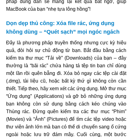
pháp đúng đắn sẽ mang lại kết quả bất ngờ, giúp
MacBook của bạn “nhẹ tựa lông hồng”!
Dọn dẹp thủ công: Xóa file rác, ứng dụng
không dùng – “Quét sạch” mọi ngóc ngách
Đây là phương pháp truyền thống nhưng cực kỳ hiệu
quả, đòi hỏi sự chủ động từ bạn. Bắt đầu bằng cách
kiểm tra thư mục “Tải về” (Downloads) của bạn – đây
thường là “bãi rác” chứa hàng tá tệp tin bạn chỉ dùng
một lần rồi quên bẵng đi. Xóa bỏ ngay các tệp cài đặt
(.dmg), tài liệu cũ, hoặc bất kỳ thứ gì không còn cần
thiết. Tiếp theo, hãy xem xét các ứng dụng. Mở thư mục
“Ứng dụng” (Applications) và gỡ bỏ những ứng dụng
bạn không còn sử dụng bằng cách kéo chúng vào
Thùng rác. Đừng quên kiểm tra các thư mục “Phim”
(Movies) và “Ảnh” (Pictures) để tìm các tệp video hoặc
thư viện ảnh lớn mà bạn có thể di chuyển sang ổ cứng
ngoài hoặc lưu trữ đám mây. Cuối cùng, một bước