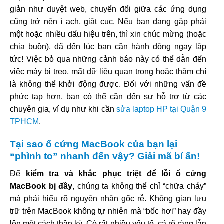
giản như duyệt web, chuyển đổi giữa các ứng dụng
cũng trở nên ì ạch, giật cục. Nếu bạn đang gặp phải
một hoặc nhiều dấu hiệu trên, thì xin chúc mừng (hoặc
chia buồn), đã đến lúc bạn cần hành động ngay lập
tức! Việc bỏ qua những cảnh báo này có thể dẫn đến
việc máy bị treo, mất dữ liệu quan trọng hoặc thậm chí
là không thể khởi động được. Đối với những vấn đề
phức tạp hơn, bạn có thể cần đến sự hỗ trợ từ các
chuyên gia, ví dụ như khi cần
sửa laptop HP tại Quận 9
TPHCM
.
Tại sao ổ cứng MacBook của bạn lại
“phình to” nhanh đến vậy? Giải mã bí ẩn!
Để
kiểm tra và khắc phục triệt để lỗi ổ cứng
MacBook bị đầy
, chúng ta không thể chỉ “chữa cháy”
mà phải hiểu rõ nguyên nhân gốc rễ. Không gian lưu
trữ trên MacBook không tự nhiên mà “bốc hơi” hay đầy
lên một cách thần kỳ. Có rất nhiều yếu tố, cả rõ ràng lẫn