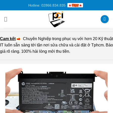
Chuyển
Hotline: 02866.834.835
đến
nội
dung
Cam kết
Chuyên Nghiệp trong phục vụ với hơn 20 Kỹ thuậ
IT luôn sẵn sàng tới tận nơi sửa chữa và cài đặt ở Tphcm. Báo
giá rõ ràng. 100% hài lòng mới thu tiền.