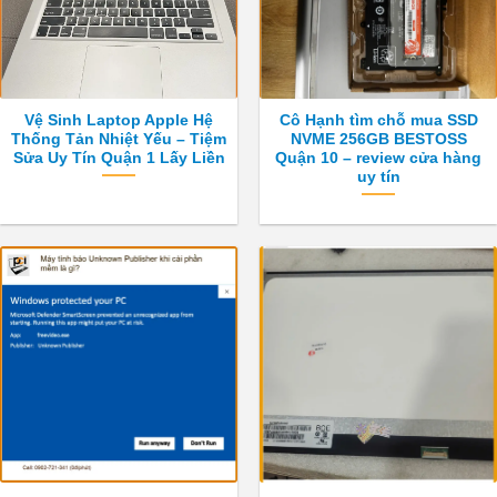
Vệ Sinh Laptop Apple Hệ
Cô Hạnh tìm chỗ mua SSD
Thống Tản Nhiệt Yếu – Tiệm
NVME 256GB BESTOSS
Sửa Uy Tín Quận 1 Lấy Liền
Quận 10 – review cửa hàng
uy tín