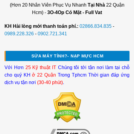
(Hơn 20 Nhân Viên Phục Vụ Nhanh
Tại Nhà
22 Quận
Hcm) -
3O-4Op Có Mặt - Full Vat
KH Hài lòng mới thanh toán phí.:
02866.834.835
-
0989.228.326
-
0902.721.341
SỬA MÁY TÍNH?- NẠP MỰC HCM
Với Hơn
25 Kỹ thuật IT
Chúng tôi tới tận nơi làm tại chỗ
cho quý KH
ở 22 Quận
Trong Tphcm Thời gian đáp ứng
dịch vụ tận nơi
(30-40 phút)
.