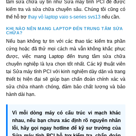
tâm sửa chữa uy tín như Sửa máy tính PCI để được
kiểm tra và sửa chữa chuyên sâu. Chúng tôi cũng có
thể hỗ trợ
thay vỏ laptop vaio s-series svs13
nếu cần.
KHI NÀO NÊN MANG LAPTOP ĐẾN TRUNG TÂM SỬA
CHỮA?
Nếu bạn không tự tin với các thao tác kiểm tra phần
cứng hoặc đã thử mọi cách mà vẫn không khắc phục
được, việc mang Laptop đến trung tâm sửa chữa
chuyên nghiệp là lựa chọn tốt nhất. Các kỹ thuật viên
tại Sửa máy tính PCI với kinh nghiệm dày dặn và trang
thiết bị hiện đại sẽ giúp bạn chẩn đoán chính xác và
sửa chữa nhanh chóng, đảm bảo chất lượng và bảo
hành dài hạn.
Vì mỗi dòng máy có cấu trúc vi mạch khác
nhau, nếu bạn chưa xác định rõ nguyên nhân
lỗi, hãy gọi ngay hotline để kỹ sư trưởng của
Sửa máy tính PCI hỗ trợ kiểm tra, chẩn đoán