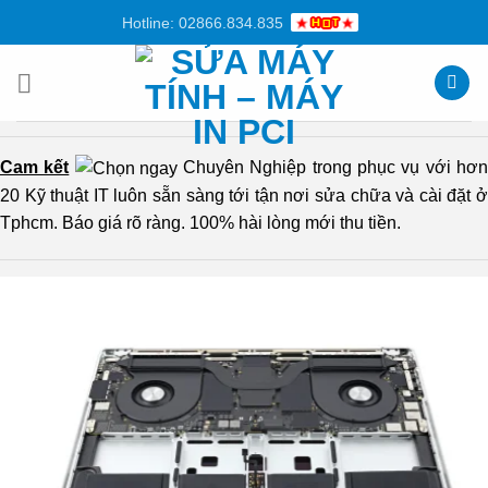
Chuyển
Hotline: 02866.834.835
đến
nội
dung
Cam kết
Chuyên Nghiệp trong phục vụ với hơ
20 Kỹ thuật IT luôn sẵn sàng tới tận nơi sửa chữa và cài đặt ở
Tphcm. Báo giá rõ ràng. 100% hài lòng mới thu tiền.