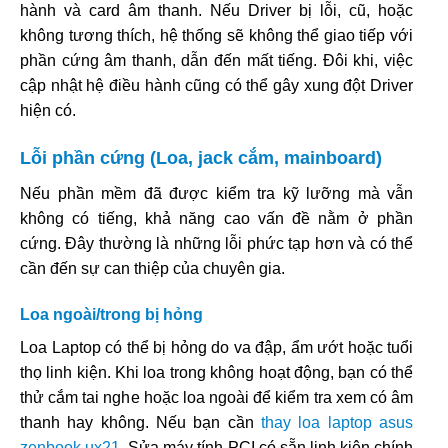
hành và card âm thanh. Nếu Driver bị lỗi, cũ, hoặc
không tương thích, hệ thống sẽ không thể giao tiếp với
phần cứng âm thanh, dẫn đến mất tiếng. Đôi khi, việc
cập nhật hệ điều hành cũng có thể gây xung đột Driver
hiện có.
Lỗi phần cứng (Loa, jack cắm, mainboard)
Nếu phần mềm đã được kiểm tra kỹ lưỡng mà vẫn
không có tiếng, khả năng cao vấn đề nằm ở phần
cứng. Đây thường là những lỗi phức tạp hơn và có thể
cần đến sự can thiệp của chuyên gia.
Loa ngoài/trong bị hỏng
Loa Laptop có thể bị hỏng do va đập, ẩm ướt hoặc tuổi
thọ linh kiện. Khi loa trong không hoạt động, bạn có thể
thử cắm tai nghe hoặc loa ngoài để kiểm tra xem có âm
thanh hay không. Nếu bạn cần
thay loa laptop asus
zenbook ux21
, Sửa máy tính PCI có sẵn linh kiện chính