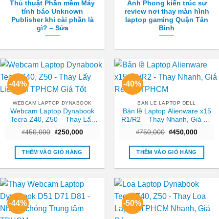
Thủ thuật Phần mềm Máy
Anh Phong kiến trúc sư
tính báo Unknown
review nơi thay màn hình
Publisher khi cài phần là
laptop gaming Quận Tân
gì? – Sửa
Bình
-44%
-40%
WEBCAM LAPTOP DYNABOOK
BAN LE LAPTOP DELL
Webcam Laptop Dynabook
Bản lề Laptop Alienware x15
Tecra Z40, Z50 – Thay Lấy
R1/R2 – Thay Nhanh, Giá Rẻ
Liền Tại TPHCM Giá Tốt
Tại TPHCM
Giá
Giá
Giá
Giá
₫
450,000
₫
250,000
₫
750,000
₫
450,000
gốc
hiện
gốc
hiện
là:
tại
là:
tại
₫450,000.
là:
₫750,000.
là:
THÊM VÀO GIỎ HÀNG
THÊM VÀO GIỎ HÀNG
₫250,000.
₫450,0
-44%
-50%