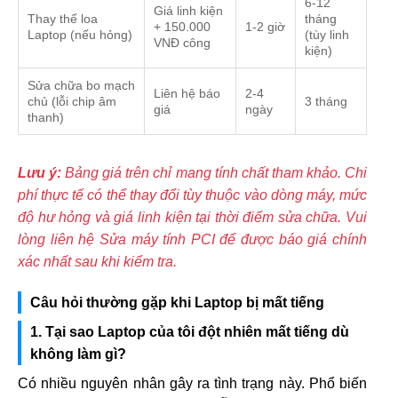
6-12
Giá linh kiện
Thay thế loa
tháng
+ 150.000
1-2 giờ
Laptop (nếu hỏng)
(tùy linh
VNĐ công
kiện)
Sửa chữa bo mạch
Liên hệ báo
2-4
chủ (lỗi chip âm
3 tháng
giá
ngày
thanh)
Lưu ý:
Bảng giá trên chỉ mang tính chất tham khảo. Chi
phí thực tế có thể thay đổi tùy thuộc vào dòng máy, mức
độ hư hỏng và giá linh kiện tại thời điểm sửa chữa. Vui
lòng liên hệ Sửa máy tính PCI để được báo giá chính
xác nhất sau khi kiểm tra.
Câu hỏi thường gặp khi Laptop bị mất tiếng
1. Tại sao Laptop của tôi đột nhiên mất tiếng dù
không làm gì?
Có nhiều nguyên nhân gây ra tình trạng này. Phổ biến