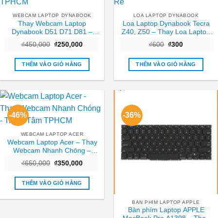
WEBCAM LAPTOP DYNABOOK
LOA LAPTOP DYNABOOK
Thay Webcam Laptop
Loa Laptop Dynabook Tecra
Dynabook D51 D71 D81 –
Z40, Z50 – Thay Loa Laptop
Nhanh chóng Trung tâm
TPHCM Nhanh, Giá Rẻ
Giá
Giá
Giá
Giá
₫
450,000
₫
250,000
₫
600
₫
300
TPHCM
gốc
hiện
gốc
hiện
là:
tại
là:
tại
₫450,000.
là:
₫600.
là:
THÊM VÀO GIỎ HÀNG
THÊM VÀO GIỎ HÀNG
₫250,000.
₫300.
-46%
-36%
WEBCAM LAPTOP ACER
Webcam Laptop Acer – Thay
Webcam Nhanh Chóng –
Trung Tâm TPHCM
Giá
Giá
₫
650,000
₫
350,000
gốc
hiện
là:
tại
₫650,000.
là:
THÊM VÀO GIỎ HÀNG
₫350,000.
BAN PHIM LAPTOP APPLE
Bàn phím Laptop APPLE