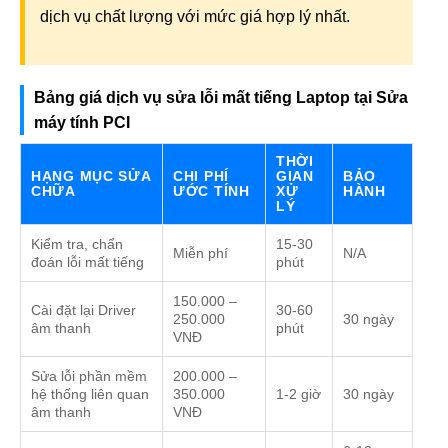
dịch vụ chất lượng với mức giá hợp lý nhất.
Bảng giá dịch vụ sửa lỗi mất tiếng Laptop tại Sửa
máy tính PCI
THỜI
HẠNG MỤC SỬA
CHI PHÍ
GIAN
BẢO
CHỮA
ƯỚC TÍNH
XỬ
HÀNH
LÝ
Kiểm tra, chẩn
15-30
Miễn phí
N/A
đoán lỗi mất tiếng
phút
150.000 –
Cài đặt lại Driver
30-60
250.000
30 ngày
âm thanh
phút
VNĐ
Sửa lỗi phần mềm
200.000 –
hệ thống liên quan
350.000
1-2 giờ
30 ngày
âm thanh
VNĐ