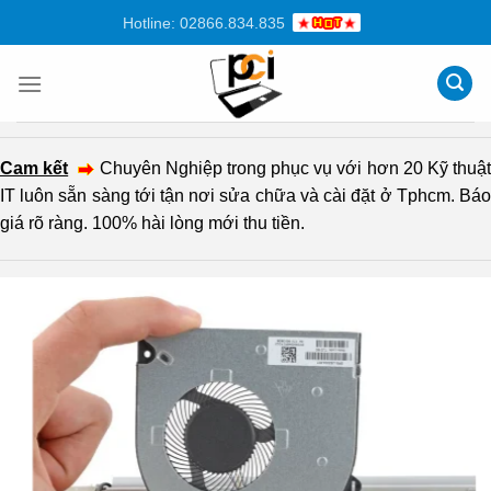
Chuyển
Hotline: 02866.834.835
đến
nội
dung
Cam kết
Chuyên Nghiệp trong phục vụ với hơn 20 Kỹ thuậ
IT luôn sẵn sàng tới tận nơi sửa chữa và cài đặt ở Tphcm. Báo
giá rõ ràng. 100% hài lòng mới thu tiền.