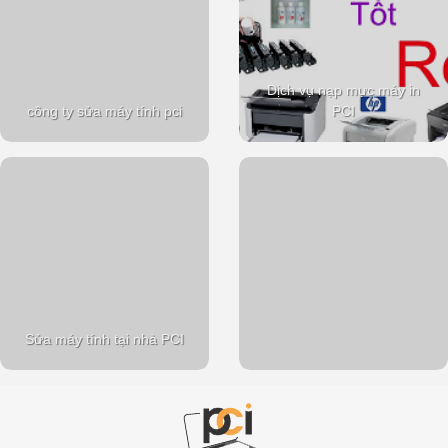
Dịch vụ nạp mực máy in
công ty sửa máy tính pci
PCI
Sửa máy tính tại nhà PCI