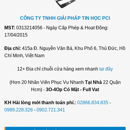
CÔNG TY TNHH GIẢI PHÁP TIN HỌC PCI
MST:
0313214056 - Ngày Cấp Phép & Hoạt Động:
17/04/2015
Địa chỉ:
415a Đ. Nguyễn Văn Bá, Khu Phố 6, Thủ Đức, Hồ
Chí Minh, Việt Nam
12+ Địa chỉ chuỗi cửa hàng xem nhanh
tại đây
(Hơn 20 Nhân Viên Phục Vụ Nhanh
Tại Nhà
22 Quận
Hcm) -
3O-4Op Có Mặt - Full Vat
KH Hài lòng mới thanh toán phí.:
02866.834.835
-
0989.228.326
-
0902.721.341