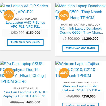
-40%
-52%
LOA LAPTOP VAIO
Loa Laptop VAIO P Series
MAN HINH LAPTOP DYNABOOK
VPC-P11, VPC-P21
Màn hình Laptop Dynabook
Qosmio Q500 | Thay Nhanh
Giá
Giá
₫
250,000
₫
150,000
gốc
hiện
Tại Cửa Hàng TPHCM
Giá
Giá
là:
tại
₫
2,500,000
₫
1,200,000
gốc
hiện
₫250,000.
là:
THÊM VÀO GIỎ HÀNG
là:
tại
₫150,000.
₫2,500,000.
là:
THÊM VÀO GIỎ HÀNG
₫1,2
-50%
-44%
WEBCAM LAPTOP FUJITSU
Webcam Laptop Fujitsu
FAN LAPTOP ASUS
Lifebook C2010, C2110 –
Sửa Fan Laptop ASUS ROG
Thay Nhanh TPHCM
Zephyrus Duo 16 GX650PY –
Giá
Giá
₫
450,000
₫
250,000
gốc
hiện
Nhanh Chóng | TPHCM Giá
Giá
Giá
₫
800,000
₫
400,000
là:
tại
Rẻ
gốc
hiện
₫450,000.
là: