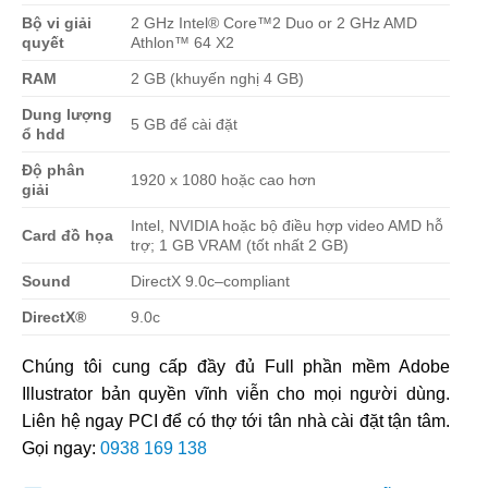
Bộ vi giải
2 GHz Intel® Core™2 Duo or 2 GHz AMD
quyết
Athlon™ 64 X2
RAM
2 GB (khuyến nghị 4 GB)
Dung lượng
5 GB để cài đặt
ổ hdd
Độ phân
1920 x 1080 hoặc cao hơn
giải
Intel, NVIDIA hoặc bộ điều hợp video AMD hỗ
Card đồ họa
trợ; 1 GB VRAM (tốt nhất 2 GB)
Sound
DirectX 9.0c–compliant
DirectX®
9.0c
Chúng tôi cung cấp đầy đủ Full phần mềm Adobe
Illustrator bản quyền vĩnh viễn cho mọi người dùng.
Liên hệ ngay PCI để có thợ tới tân nhà cài đặt tận tâm.
Gọi ngay:
0938 169 138