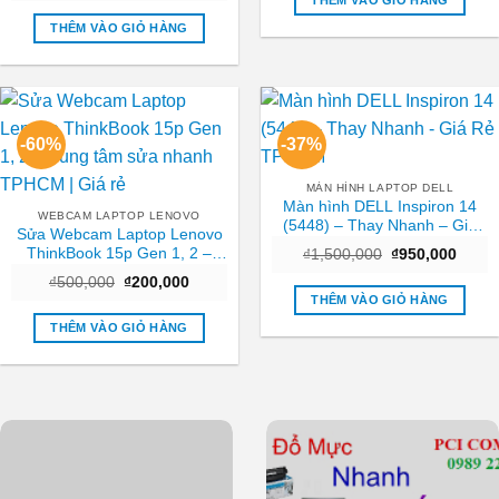
THÊM VÀO GIỎ HÀNG
là:
tại
₫250,0
₫800,000.
là:
THÊM VÀO GIỎ HÀNG
₫400,000.
-60%
-37%
MÀN HÌNH LAPTOP DELL
Màn hình DELL Inspiron 14
WEBCAM LAPTOP LENOVO
(5448) – Thay Nhanh – Giá
Sửa Webcam Laptop Lenovo
Rẻ TPHCM
ThinkBook 15p Gen 1, 2 –
Giá
Giá
₫
1,500,000
₫
950,000
gốc
hiện
Trung tâm sửa nhanh TPHCM
Giá
Giá
₫
500,000
₫
200,000
là:
tại
| Giá rẻ
gốc
hiện
₫1,500,000.
là:
THÊM VÀO GIỎ HÀNG
là:
tại
₫950,
₫500,000.
là:
THÊM VÀO GIỎ HÀNG
₫200,000.