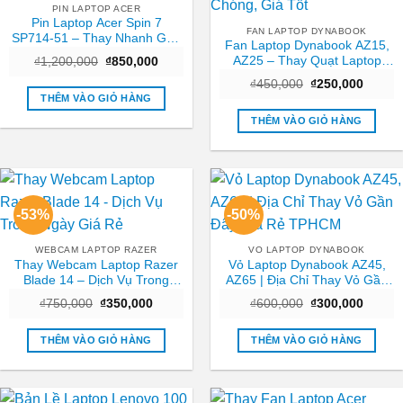
PIN LAPTOP ACER
Pin Laptop Acer Spin 7
FAN LAPTOP DYNABOOK
SP714-51 – Thay Nhanh Gần
Fan Laptop Dynabook AZ15,
Đây Nhất
AZ25 – Thay Quạt Laptop
Giá
Giá
₫
1,200,000
₫
850,000
gốc
hiện
TPHCM Nhanh Chóng, Giá
Giá
Giá
là:
tại
₫
450,000
₫
250,000
Tốt
gốc
hiện
₫1,200,000.
là:
THÊM VÀO GIỎ HÀNG
là:
tại
₫850,000.
₫450,000.
là:
THÊM VÀO GIỎ HÀNG
₫250,0
-53%
-50%
WEBCAM LAPTOP RAZER
VO LAPTOP DYNABOOK
Thay Webcam Laptop Razer
Vỏ Laptop Dynabook AZ45,
Blade 14 – Dịch Vụ Trong
AZ65 | Địa Chỉ Thay Vỏ Gần
Ngày Giá Rẻ
Đây Giá Rẻ TPHCM
Giá
Giá
Giá
Giá
₫
750,000
₫
350,000
₫
600,000
₫
300,000
gốc
hiện
gốc
hiện
là:
tại
là:
tại
₫750,000.
là:
₫600,000.
là:
THÊM VÀO GIỎ HÀNG
THÊM VÀO GIỎ HÀNG
₫350,000.
₫300,0