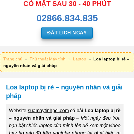
CÓ MẶT SAU 30 - 40 PHÚT
02866.834.835
ĐẶT LỊCH NGAY
Trang chủ
»
Thủ thuật Máy tính
»
Laptop
»
Loa laptop bị rè –
nguyên nhân và giải pháp
Loa laptop bị rè – nguyên nhân và giải
pháp
Website
suamaytinhpci.com
có bài
Loa laptop bị rè
– nguyên nhân và giải pháp
–
Một ngày đẹp trời,
bạn bật chiếc laptop của mình lên để xem một video
hay ho nào đó trên youtube nhưng lại phát hiện ra