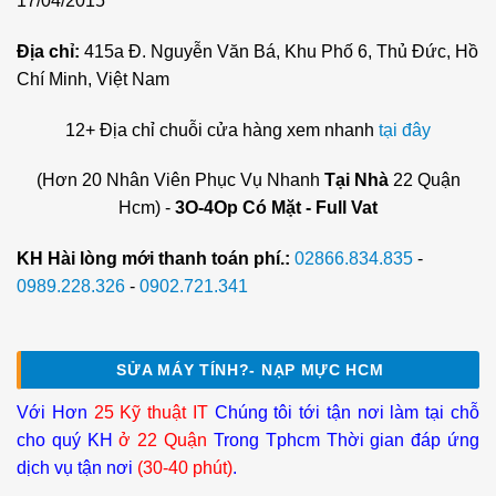
17/04/2015
Địa chỉ:
415a Đ. Nguyễn Văn Bá, Khu Phố 6, Thủ Đức, Hồ
Chí Minh, Việt Nam
12+ Địa chỉ chuỗi cửa hàng xem nhanh
tại đây
(Hơn 20 Nhân Viên Phục Vụ Nhanh
Tại Nhà
22 Quận
Hcm) -
3O-4Op Có Mặt - Full Vat
KH Hài lòng mới thanh toán phí.:
02866.834.835
-
0989.228.326
-
0902.721.341
SỬA MÁY TÍNH?- NẠP MỰC HCM
Với Hơn
25 Kỹ thuật IT
Chúng tôi tới tận nơi làm tại chỗ
cho quý KH
ở 22 Quận
Trong Tphcm Thời gian đáp ứng
dịch vụ tận nơi
(30-40 phút)
.