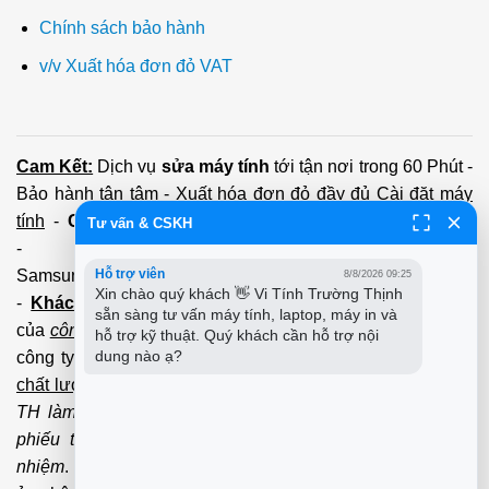
Chính sách bảo hành
v/v Xuất hóa đơn đỏ VAT
Cam Kết:
Dịch vụ
sửa máy tính
tới tận nơi trong 60 Phút -
Bảo hành tận tâm - Xuất hóa đơn đỏ đầy đủ
Cài đặt máy
tính
-
Cài Win Tận Nơi
(Win7,8,10) 100 - 200,000 vnđ
Tư vấn & CSKH
-
Nạp Mực in
(HP,Canon,
Samsung,Brother,Xeroc,Panasonic): 100 - 180,000 vnđ
Hỗ trợ viên
8/8/2026 09:25
Xin chào quý khách 👋 Vi Tính Trường Thịnh 
-
Khách hàng lưu ý:
Các số điện thoại trên mới làm
sẵn sàng tư vấn máy tính, laptop, máy in và 
của
công ty PCI.
Mọi giao dịch vui lòng liên hệ về tổng đài
hỗ trợ kỹ thuật. Quý khách cần hỗ trợ nội 
dung nào ạ?
công ty không liên hệ và làm việc với cá nhân đảm bảo
chất lượng dịch vụ
và
bảo hành
nhanh uy tín.
Mọi Trường
TH làm việc với cá nhân không qua tổng đài, không có
phiếu thu của
công ty
chúng tôi xin được miễn trách
nhiệm
. Trân trọng cảm ơn quý Kh đã và đang tin tưởng