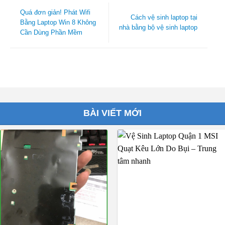
Quá đơn giản! Phát Wifi
Cách vệ sinh laptop tại
Bằng Laptop Win 8 Không
nhà bằng bộ vệ sinh laptop
Cần Dùng Phần Mềm
BÀI VIẾT MỚI