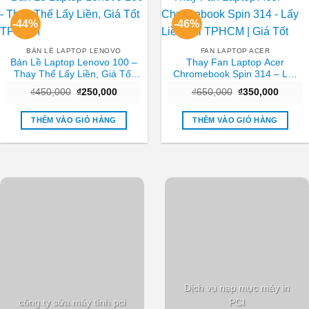
-44%
-46%
BẢN LỀ LAPTOP LENOVO
FAN LAPTOP ACER
Bản Lề Laptop Lenovo 100 –
Thay Fan Laptop Acer
Thay Thế Lấy Liền, Giá Tốt
Chromebook Spin 314 – Lấy
TPHCM
Liền Tại TPHCM | Giá Tốt
Giá
Giá
Giá
Giá
₫
450,000
₫
250,000
₫
650,000
₫
350,000
gốc
hiện
gốc
hiện
là:
tại
là:
tại
₫450,000.
là:
₫650,000.
là:
THÊM VÀO GIỎ HÀNG
THÊM VÀO GIỎ HÀNG
₫250,000.
₫350,0
Dịch vụ nạp mực máy in
công ty sửa máy tính pci
PCI