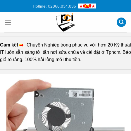
Chuyển
Hotline: 02866.834.835
đến
nội
dung
Cam kết
Chuyên Nghiệp trong phục vụ với hơn 20 Kỹ thuậ
IT luôn sẵn sàng tới tận nơi sửa chữa và cài đặt ở Tphcm. Báo
giá rõ ràng. 100% hài lòng mới thu tiền.