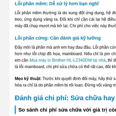
Lỗi phần mềm: Dễ xử lý hơn bạn nghĩ
Lỗi phần mềm thường là do xung đột ứng dụng, hệ đi
treo, ứng dụng văng ra. Đôi khi chỉ cần cài lại hệ đ
máy đã chạy mượt mà trở lại. Chi phí cho việc này thường
Lỗi phần cứng: Cần đánh giá kỹ lưỡng
Đây mới là phần mà anh em hay đau đầu. Lỗi phần cứng 
hơn như lỗi chip đồ họa, mainboard. Nếu chỉ là pin ch
em cần
Mua máy in Brother HL-L2340DW tại nhà
, thì
là lỗi mainboard, chi phí sửa chữa có thể rất cao, đôi kh
Mẹo kỹ thuật:
Trước khi quyết định đổi máy, hãy thử sa
hóa ra chỉ là do phần mềm bị rối loạn. Đừng vội vàng 
Đánh giá chi phí: Sửa chữa ha
So sánh chi phí sửa chữa với giá trị c