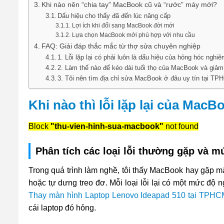
Khi nào nên “chia tay” MacBook cũ và “rước” máy mới?
Dấu hiệu cho thấy đã đến lúc nâng cấp
Lợi ích khi đổi sang MacBook đời mới
Lựa chọn MacBook mới phù hợp với nhu cầu
FAQ: Giải đáp thắc mắc từ thợ sửa chuyên nghiệp
1. Lỗi lặp lại có phải luôn là dấu hiệu của hỏng hóc nghi
2. Làm thế nào để kéo dài tuổi thọ của MacBook và giảm t
3. Tôi nên tìm địa chỉ sửa MacBook ở đâu uy tín tại T
Khi nào thì lỗi lặp lại của Mac
Block
"thu-vien-hinh-sua-macbook"
not found
Phân tích các loại lỗi thường gặp và 
Trong quá trình làm nghề, tôi thấy MacBook hay gặp mấ
hoặc tự dưng treo đơ. Mỗi loại lỗi lại có một mức độ 
Thay màn hình Laptop Lenovo Ideapad 510 tại TPHC
cái laptop đó hỏng.