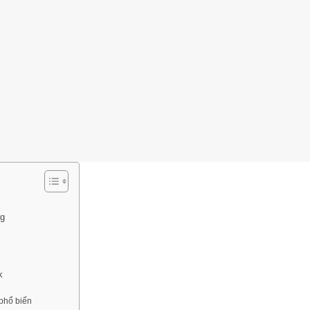
ng
k
phổ biến