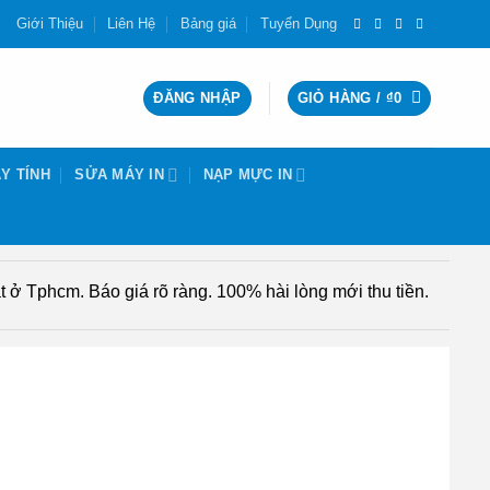
Giới Thiệu
Liên Hệ
Bảng giá
Tuyển Dụng
ĐĂNG NHẬP
GIỎ HÀNG /
₫
0
Y TÍNH
SỬA MÁY IN
NẠP MỰC IN
 ở Tphcm. Báo giá rõ ràng. 100% hài lòng mới thu tiền.