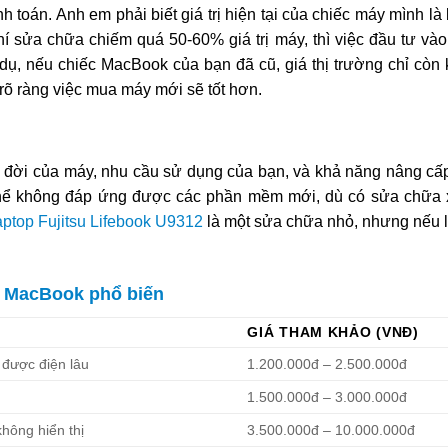
nh toán. Anh em phải biết giá trị hiện tại của chiếc máy mình là
hí sửa chữa chiếm quá 50-60% giá trị máy, thì việc đầu tư vào
 dụ, nếu chiếc MacBook của bạn đã cũ, giá thị trường chỉ còn
ì rõ ràng việc mua máy mới sẽ tốt hơn.
ổi đời của máy, nhu cầu sử dụng của bạn, và khả năng nâng cấ
 thể không đáp ứng được các phần mềm mới, dù có sửa chữa
aptop Fujitsu Lifebook U9312
là một sửa chữa nhỏ, nhưng nếu là
a MacBook phổ biến
GIÁ THAM KHẢO (VNĐ)
 được điện lâu
1.200.000đ – 2.500.000đ
1.500.000đ – 3.000.000đ
không hiển thị
3.500.000đ – 10.000.000đ