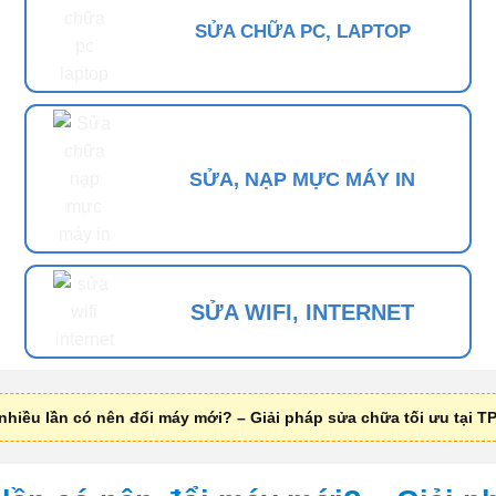
SỬA CHỮA PC, LAPTOP
SỬA, NẠP MỰC MÁY IN
SỬA WIFI, INTERNET
 nhiều lần có nên đổi máy mới? – Giải pháp sửa chữa tối ưu tại 