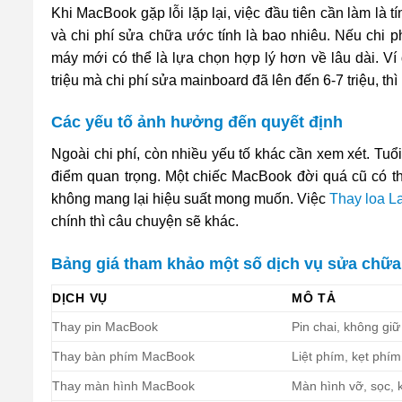
Khi MacBook gặp lỗi lặp lại, việc đầu tiên cần làm là tí
và chi phí sửa chữa ước tính là bao nhiêu. Nếu chi p
máy mới có thể là lựa chọn hợp lý hơn về lâu dài. Ví
triệu mà chi phí sửa mainboard đã lên đến 6-7 triệu, th
Các yếu tố ảnh hưởng đến quyết định
Ngoài chi phí, còn nhiều yếu tố khác cần xem xét. Tu
điểm quan trọng. Một chiếc MacBook đời quá cũ có
không mang lại hiệu suất mong muốn. Việc
Thay loa L
chính thì câu chuyện sẽ khác.
Bảng giá tham khảo một số dịch vụ sửa chữ
DỊCH VỤ
MÔ TẢ
Thay pin MacBook
Pin chai, không giữ
Thay bàn phím MacBook
Liệt phím, kẹt phím
Thay màn hình MacBook
Màn hình vỡ, sọc, 