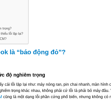
êm trọng?
hiểu lỗi lặp lại?
PHCM?
Book là “báo động đỏ”?
mức độ nghiêm trọng
y cái lỗi lặp lại như: máy nóng ran, pin chai nhanh, màn hình
nghiêm trọng khác nhau, không phải cứ lỗi là phải bỏ máy đâu. 
M
cũng là một dạng lỗi phần cứng phổ biến, nhưng không có n