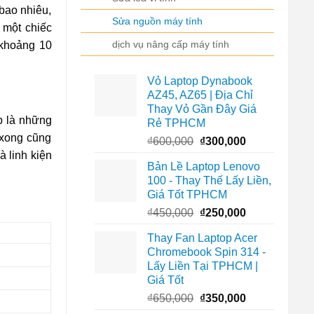
 bao nhiêu,
Sửa nguồn máy tính
 một chiếc
dịch vụ nâng cấp máy tính
 khoảng 10
Vỏ Laptop Dynabook
AZ45, AZ65 | Địa Chỉ
Thay Vỏ Gần Đây Giá
p là những
Rẻ TPHCM
 xong cũng
Giá
Giá
₫
600,000
₫
300,000
gốc
hiện
 linh kiện
Bản Lề Laptop Lenovo
là:
tại
100 - Thay Thế Lấy Liền,
₫600,000.
là:
Giá Tốt TPHCM
₫300,000.
Giá
Giá
₫
450,000
₫
250,000
gốc
hiện
Thay Fan Laptop Acer
là:
tại
Chromebook Spin 314 -
₫450,000.
là:
Lấy Liền Tại TPHCM |
₫250,000.
Giá Tốt
Giá
Giá
₫
650,000
₫
350,000
gốc
hiện