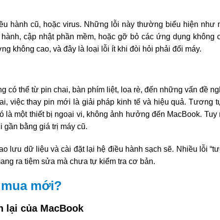
ều hành cũ, hoặc virus. Những lỗi này thường biểu hiện như
iều hành, cập nhật phần mềm, hoặc gỡ bỏ các ứng dụng không cầ
 không cao, và đây là loại lỗi ít khi đòi hỏi phải đổi máy.
có thể từ pin chai, bàn phím liệt, loa rè, đến những vấn đề n
ai, việc thay pin mới là giải pháp kinh tế và hiệu quả. Tương 
 đó là một thiết bị ngoại vi, không ảnh hưởng đến MacBook. Tuy
i gần bằng giá trị máy cũ.
o lưu dữ liệu và cài đặt lại hệ điều hành sạch sẽ. Nhiều lỗi “
mang ra tiệm sửa mà chưa tự kiểm tra cơ bản.
y mua mới?
òn lại của MacBook