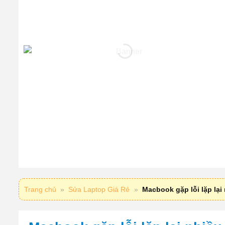
Trang chủ
»
Sửa Laptop Giá Rẻ
»
Macbook gặp lỗi lặp lại