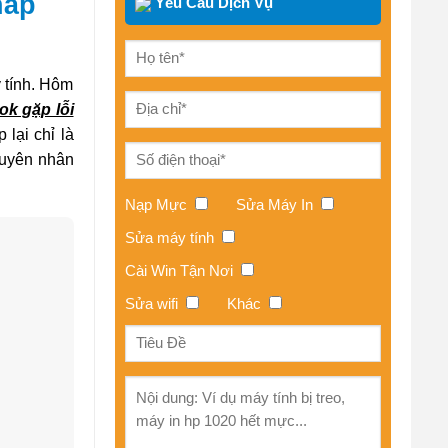
háp
Yêu Cầu Dịch Vụ
 tính. Hôm
k gặp lỗi
 lại chỉ là
guyên nhân
Nạp Mực
Sửa Máy In
Sửa máy tính
Cài Win Tận Nơi
Sửa wifi
Khác