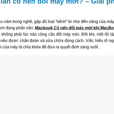
 lần có nên đổi máy mới? – Giải p
êu năm trong nghề, gặp đủ loại “bệnh” từ nhẹ đến nặng của máy
 em đang phân vân:
Macbook Có nên đổi máy mới khi MacBoo
không phải lúc nào cũng cần đổi máy mới. Đôi khi, một lỗi lặp
để nếu được chẩn đoán và sửa chữa đúng cách. Việc hiểu rõ n
lại của máy là chìa khóa để đưa ra quyết định sáng suốt.