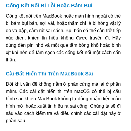
Cổng Kết Nối Bị Lỗi Hoặc Bám Bụi
Cổng kết nối trên MacBook hoặc màn hình ngoài có thể
bị bám bụi bẩn, sợi vải, hoặc thậm chí là bị hỏng vật lý
do va đập, cắm rút sai cách. Bụi bẩn có thể cản trở tiếp
xúc điện, khiến tín hiệu không được truyền đi. Hãy
dùng đèn pin nhỏ và một que tăm bông khô hoặc bình
xịt khí nén để làm sạch các cổng kết nối một cách cẩn
thận.
Cài Đặt Hiển Thị Trên MacBook Sai
Đôi khi, vấn đề không nằm ở phần cứng mà lại ở phần
mềm. Các cài đặt hiển thị trên macOS có thể bị cấu
hình sai, khiến MacBook không tự động nhận diện màn
hình mới hoặc xuất tín hiệu ra sai cổng. Chúng ta sẽ đi
sâu vào cách kiểm tra và điều chỉnh các cài đặt này ở
phần sau.