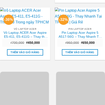
-36%
-32%
VỎ LAPTOP ACER
PIN LAPTOP ACER
Vỏ Laptop ACER Acer Aspire
Pin Laptop Acer Aspire 5
E5-411, E5-411G – Thay thế
A517-56G – Thay Nhanh Tại
Trong ngày TPHCM
TPHCM | Giá Rẻ
Giá
Giá
Giá
Giá
₫
700,000
₫
450,000
₫
950,000
₫
650,000
gốc
hiện
gốc
hiện
là:
tại
là:
tại
₫700,000.
là:
₫950,000.
là:
THÊM VÀO GIỎ HÀNG
THÊM VÀO GIỎ HÀNG
₫450,000.
₫650,0