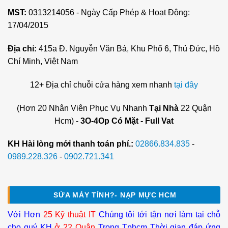
MST:
0313214056 - Ngày Cấp Phép & Hoạt Động:
17/04/2015
Địa chỉ:
415a Đ. Nguyễn Văn Bá, Khu Phố 6, Thủ Đức, Hồ
Chí Minh, Việt Nam
12+ Địa chỉ chuỗi cửa hàng xem nhanh
tại đây
(Hơn 20 Nhân Viên Phục Vụ Nhanh
Tại Nhà
22 Quận
Hcm) -
3O-4Op Có Mặt - Full Vat
KH Hài lòng mới thanh toán phí.:
02866.834.835
-
0989.228.326
-
0902.721.341
SỬA MÁY TÍNH?- NẠP MỰC HCM
Với Hơn
25 Kỹ thuật IT
Chúng tôi tới tận nơi làm tại chỗ
cho quý KH
ở 22 Quận
Trong Tphcm Thời gian đáp ứng