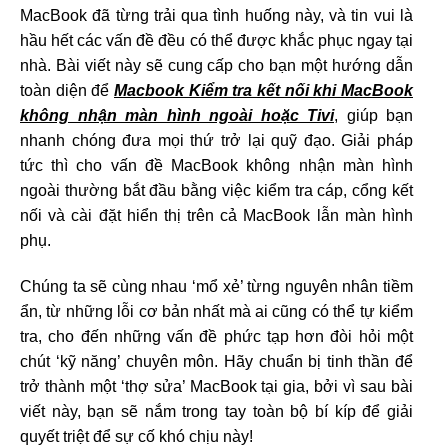
MacBook đã từng trải qua tình huống này, và tin vui là
hầu hết các vấn đề đều có thể được khắc phục ngay tại
nhà. Bài viết này sẽ cung cấp cho bạn một hướng dẫn
toàn diện để
Macbook Kiểm tra kết nối khi MacBook
không nhận màn hình ngoài hoặc Tivi
, giúp bạn
nhanh chóng đưa mọi thứ trở lại quỹ đạo. Giải pháp
tức thì cho vấn đề MacBook không nhận màn hình
ngoài thường bắt đầu bằng việc kiểm tra cáp, cổng kết
nối và cài đặt hiển thị trên cả MacBook lẫn màn hình
phụ.
Chúng ta sẽ cùng nhau ‘mổ xẻ’ từng nguyên nhân tiềm
ẩn, từ những lỗi cơ bản nhất mà ai cũng có thể tự kiểm
tra, cho đến những vấn đề phức tạp hơn đòi hỏi một
chút ‘kỹ năng’ chuyên môn. Hãy chuẩn bị tinh thần để
trở thành một ‘thợ sửa’ MacBook tại gia, bởi vì sau bài
viết này, bạn sẽ nắm trong tay toàn bộ bí kíp để giải
quyết triệt để sự cố khó chịu này!