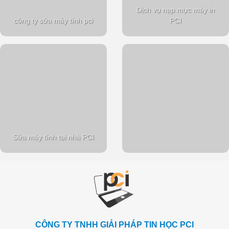
Dịch vụ nạp mực máy in
công ty sửa máy tính pci
PCI
Sửa máy tính tại nhà PCI
CÔNG TY TNHH GIẢI PHÁP TIN HỌC PCI