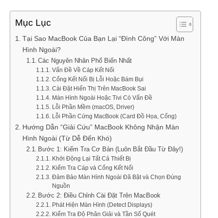
Mục Lục
Tại Sao MacBook Của Bạn Lại “Đình Công” Với Màn
Hình Ngoài?
Các Nguyên Nhân Phổ Biến Nhất
Vấn Đề Về Cáp Kết Nối
Cổng Kết Nối Bị Lỗi Hoặc Bám Bụi
Cài Đặt Hiển Thị Trên MacBook Sai
Màn Hình Ngoài Hoặc Tivi Có Vấn Đề
Lỗi Phần Mềm (macOS, Driver)
Lỗi Phần Cứng MacBook (Card Đồ Họa, Cổng)
Hướng Dẫn “Giải Cứu” MacBook Không Nhận Màn
Hình Ngoài (Từ Dễ Đến Khó)
Bước 1: Kiểm Tra Cơ Bản (Luôn Bắt Đầu Từ Đây!)
Khởi Động Lại Tất Cả Thiết Bị
Kiểm Tra Cáp và Cổng Kết Nối
Đảm Bảo Màn Hình Ngoài Đã Bật và Chọn Đúng
Nguồn
Bước 2: Điều Chỉnh Cài Đặt Trên MacBook
Phát Hiện Màn Hình (Detect Displays)
Kiểm Tra Độ Phân Giải và Tần Số Quét