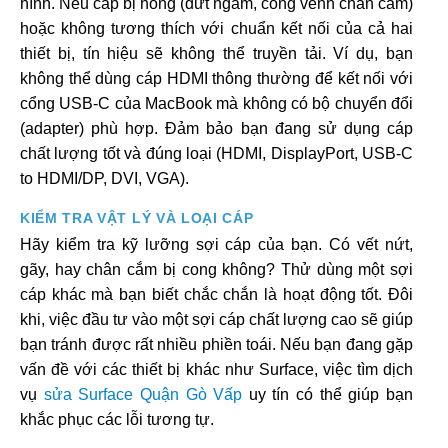
hình. Nếu cáp bị hỏng (đứt ngầm, cong vênh chân cắm)
hoặc không tương thích với chuẩn kết nối của cả hai
thiết bị, tín hiệu sẽ không thể truyền tải. Ví dụ, bạn
không thể dùng cáp HDMI thông thường để kết nối với
cổng USB-C của MacBook mà không có bộ chuyển đổi
(adapter) phù hợp. Đảm bảo bạn đang sử dụng cáp
chất lượng tốt và đúng loại (HDMI, DisplayPort, USB-C
to HDMI/DP, DVI, VGA).
KIỂM TRA VẬT LÝ VÀ LOẠI CÁP
Hãy kiểm tra kỹ lưỡng sợi cáp của bạn. Có vết nứt,
gãy, hay chân cắm bị cong không? Thử dùng một sợi
cáp khác mà bạn biết chắc chắn là hoạt động tốt. Đôi
khi, việc đầu tư vào một sợi cáp chất lượng cao sẽ giúp
bạn tránh được rất nhiều phiền toái. Nếu bạn đang gặp
vấn đề với các thiết bị khác như Surface, việc tìm dịch
vụ
sửa Surface Quận Gò Vấp
uy tín có thể giúp bạn
khắc phục các lỗi tương tự.