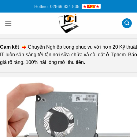
Chuyển
Hotline: 02866.834.835
đến
nội
dung
Cam kết
Chuyên Nghiệp trong phục vụ với hơn 20 Kỹ thuậ
IT luôn sẵn sàng tới tận nơi sửa chữa và cài đặt ở Tphcm. Báo
giá rõ ràng. 100% hài lòng mới thu tiền.