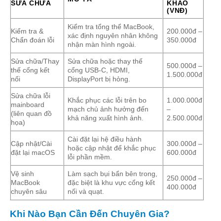
SỬA CHỮA
KHẢO
(VNĐ)
Kiểm tra tổng thể MacBook,
Kiểm tra &
200.000đ –
xác định nguyên nhân không
Chẩn đoán lỗi
350.000đ
nhận màn hình ngoài.
Sửa chữa/Thay
Sửa chữa hoặc thay thế
500.000đ –
thế cổng kết
cổng USB-C, HDMI,
1.500.000đ
nối
DisplayPort bị hỏng.
Sửa chữa lỗi
Khắc phục các lỗi trên bo
1.000.000đ
mainboard
mạch chủ ảnh hưởng đến
–
(liên quan đồ
khả năng xuất hình ảnh.
2.500.000đ
họa)
Cài đặt lại hệ điều hành
Cập nhật/Cài
300.000đ –
hoặc cập nhật để khắc phục
đặt lại macOS
600.000đ
lỗi phần mềm.
Vệ sinh
Làm sạch bụi bẩn bên trong,
250.000đ –
MacBook
đặc biệt là khu vực cổng kết
400.000đ
chuyên sâu
nối và quạt.
Khi Nào Bạn Cần Đến Chuyên Gia?