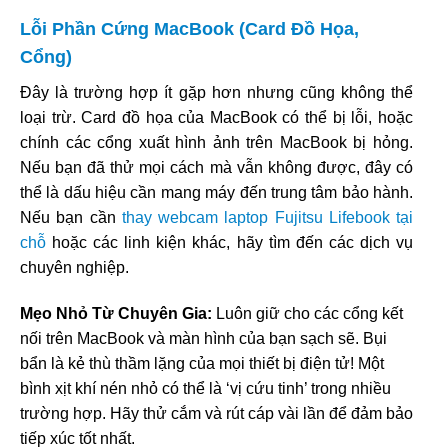
Lỗi Phần Cứng MacBook (Card Đồ Họa,
Cổng)
Đây là trường hợp ít gặp hơn nhưng cũng không thể
loại trừ. Card đồ họa của MacBook có thể bị lỗi, hoặc
chính các cổng xuất hình ảnh trên MacBook bị hỏng.
Nếu bạn đã thử mọi cách mà vẫn không được, đây có
thể là dấu hiệu cần mang máy đến trung tâm bảo hành.
Nếu bạn cần
thay webcam laptop Fujitsu Lifebook tại
chỗ
hoặc các linh kiện khác, hãy tìm đến các dịch vụ
chuyên nghiệp.
Mẹo Nhỏ Từ Chuyên Gia:
Luôn giữ cho các cổng kết
nối trên MacBook và màn hình của bạn sạch sẽ. Bụi
bẩn là kẻ thù thầm lặng của mọi thiết bị điện tử! Một
bình xịt khí nén nhỏ có thể là ‘vị cứu tinh’ trong nhiều
trường hợp. Hãy thử cắm và rút cáp vài lần để đảm bảo
tiếp xúc tốt nhất.