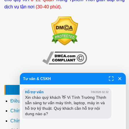
dịch vụ tận nơi
(30-40 phút)
.
Tư vấn & CSKH
ĐIỀU KHOẢN - CHÍNH SÁCH
Hỗ trợ viên
7/8/2026 02:32
Xin chào quý khách 👋 Vi Tính Trường Thịnh 
Điều khoản sử dụng
sẵn sàng tư vấn máy tính, laptop, máy in và 
hỗ trợ kỹ thuật. Quý khách cần hỗ trợ nội 
Chính sách bảo mật
dung nào ạ?
Chính sách thanh toán