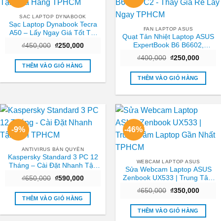
SAC LAPTOP DYNABOOK
Sạc Laptop Dynabook Tecra
FAN LAPTOP ASUS
A50 – Lấy Ngay Giá Tốt Tại
Quạt Tản Nhiệt Laptop ASUS
Cửa Hàng TPHCM
ExpertBook B6 B6602,
Giá
Giá
₫
450,000
₫
250,000
gốc
hiện
B6602FC2 – Thay Giá Rẻ Lấy
Giá
Giá
là:
tại
₫
400,000
₫
250,000
Ngay TPHCM
gốc
hiện
₫450,000.
là:
THÊM VÀO GIỎ HÀNG
là:
tại
₫250,000.
₫400,000.
là:
THÊM VÀO GIỎ HÀNG
₫250,0
-9%
-46%
ANTIVIRUS BẢN QUYỀN
Kaspersky Standard 3 PC 12
WEBCAM LAPTOP ASUS
Tháng – Cài Đặt Nhanh Tận
Sửa Webcam Laptop ASUS
Nơi TPHCM
Zenbook UX533 | Trung Tâm
Giá
Giá
₫
650,000
₫
590,000
gốc
hiện
Laptop Gần Nhất TPHCM
Giá
Giá
là:
tại
₫
650,000
₫
350,000
gốc
hiện
₫650,000.
là:
THÊM VÀO GIỎ HÀNG
là:
tại
₫590,000.
₫650,000.
là:
THÊM VÀO GIỎ HÀNG
₫350,0