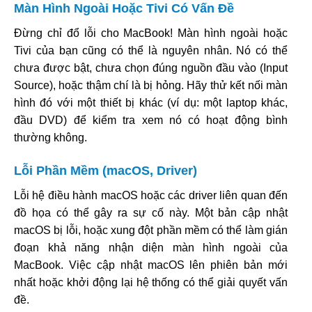
Màn Hình Ngoài Hoặc Tivi Có Vấn Đề
Đừng chỉ đổ lỗi cho MacBook! Màn hình ngoài hoặc
Tivi của bạn cũng có thể là nguyên nhân. Nó có thể
chưa được bật, chưa chọn đúng nguồn đầu vào (Input
Source), hoặc thậm chí là bị hỏng. Hãy thử kết nối màn
hình đó với một thiết bị khác (ví dụ: một laptop khác,
đầu DVD) để kiểm tra xem nó có hoạt động bình
thường không.
Lỗi Phần Mềm (macOS, Driver)
Lỗi hệ điều hành macOS hoặc các driver liên quan đến
đồ họa có thể gây ra sự cố này. Một bản cập nhật
macOS bị lỗi, hoặc xung đột phần mềm có thể làm gián
đoạn khả năng nhận diện màn hình ngoài của
MacBook. Việc cập nhật macOS lên phiên bản mới
nhất hoặc khởi động lại hệ thống có thể giải quyết vấn
đề.