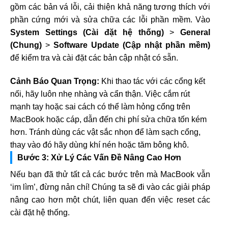
gồm các bản vá lỗi, cải thiện khả năng tương thích với
phần cứng mới và sửa chữa các lỗi phần mềm. Vào
System Settings (Cài đặt hệ thống)
>
General
(Chung)
>
Software Update (Cập nhật phần mềm)
để kiểm tra và cài đặt các bản cập nhật có sẵn.
Cảnh Báo Quan Trọng:
Khi thao tác với các cổng kết
nối, hãy luôn nhẹ nhàng và cẩn thận. Việc cắm rút
mạnh tay hoặc sai cách có thể làm hỏng cổng trên
MacBook hoặc cáp, dẫn đến chi phí sửa chữa tốn kém
hơn. Tránh dùng các vật sắc nhọn để làm sạch cổng,
thay vào đó hãy dùng khí nén hoặc tăm bông khô.
Bước 3: Xử Lý Các Vấn Đề Nâng Cao Hơn
Nếu bạn đã thử tất cả các bước trên mà MacBook vẫn
‘im lìm’, đừng nản chí! Chúng ta sẽ đi vào các giải pháp
nâng cao hơn một chút, liên quan đến việc reset các
cài đặt hệ thống.