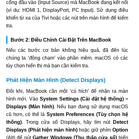
cổng đầu vào (Input Source) mà MacBook đang kết nối
(ví dụ: HDMI 1, DisplayPort, PC Input). Sử dụng điều
khiển từ xa của Tivi hoặc các nút trên màn hình để kiểm
tra.
Bước 2: Điều Chỉnh Cài Đặt Trên MacBook
Nếu các bước cơ bản không hiệu quả, đã đến lúc
chúng ta ‘động chạm’ vào phần mềm. macOS có các
tùy chọn hiển thị mà bạn cần kiểm tra.
Phát Hiện Màn Hình (Detect Displays)
Đôi khi, MacBook cần một ‘cú hích’ để nhận ra màn
hình mới. Vào
System Settings (Cài đặt hệ thống)
>
Displays (Màn hình)
. Nếu bạn đang sử dụng macOS
cũ hơn, có thể là
System Preferences (Tùy chọn hệ
thống)
. Trong cửa sổ Displays, hãy tìm nút
Detect
Displays (Phát hiện màn hình)
hoặc giữ phím
Option
(Alt) để nút
Gather Windows (Thu thập cửa sổ)
biến