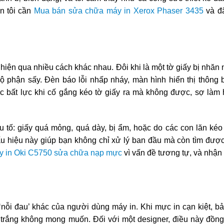
n tôi cần
Mua bán sửa chữa máy in Xerox Phaser 3435
và đã
hiện qua nhiều cách khác nhau. Đôi khi là một tờ giấy bị nhăn
bộ phận sấy. Đèn báo lỗi nhấp nháy, màn hình hiển thị thông 
iác bất lực khi cố gắng kéo tờ giấy ra mà không được, sợ làm
u tố: giấy quá mỏng, quá dày, bị ẩm, hoặc do các con lăn kéo 
ấu hiệu này giúp bạn không chỉ xử lý ban đầu mà còn tìm được
y in Oki C5750 sửa chữa nạp mực
vì vấn đề tương tự, và nhận
nỗi đau’ khác của người dùng máy in. Khi mực in cạn kiệt, bản
t trắng không mong muốn. Đối với một designer, điều này đồng