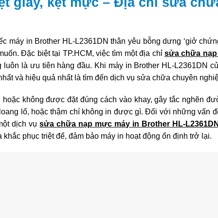
t giấy, kẹt mực – Địa chỉ sửa chữ
ếc máy in Brother HL-L2361DN thân yêu bỗng dưng ‘giở chứng’
muốn. Đặc biệt tại TP.HCM, việc tìm một địa chỉ
sửa chữa nạ
g luôn là ưu tiên hàng đầu. Khi máy in Brother HL-L2361DN c
 nhất và hiệu quả nhất là tìm đến dịch vụ sửa chữa chuyên nghi
ách hoặc không được đặt đúng cách vào khay, gây tắc nghẽn đư
 loang lổ, hoặc thậm chí không in được gì. Đối với những vấn đ
một dịch vụ
sửa chữa nạp mực máy in Brother HL-L2361D
hắc phục triệt để, đảm bảo máy in hoạt động ổn định trở lại.