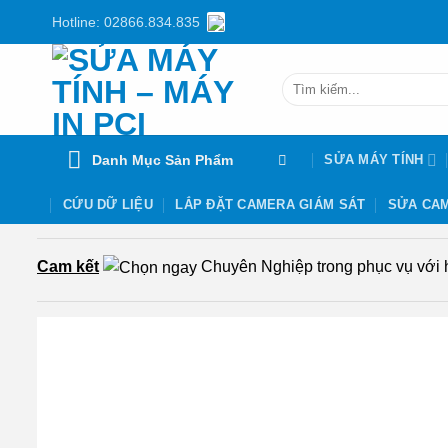
Chuyển
Hotline: 02866.834.835
đến
nội
Tìm
dung
kiếm:
Danh Mục Sản Phẩm
SỬA MÁY TÍNH
CỨU DỮ LIỆU
LẮP ĐẶT CAMERA GIÁM SÁT
SỬA CAM
Cam kết
Chuyên Nghiệp trong phục vụ với hơ