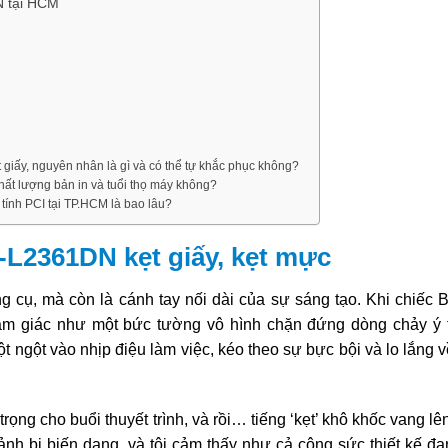
N tại HCM
giấy, nguyên nhân là gì và có thể tự khắc phục không?
ất lượng bản in và tuổi thọ máy không?
tính PCI tại TP.HCM là bao lâu?
-L2361DN kẹt giấy, kẹt mực
ng cụ, mà còn là cánh tay nối dài của sự sáng tạo. Khi chiếc 
cảm giác như một bức tường vô hình chặn đứng dòng chảy ý
ột ngột vào nhịp điệu làm việc, kéo theo sự bực bội và lo lắng 
trọng cho buổi thuyết trình, và rồi… tiếng ‘kẹt’ khô khốc vang lê
 ảnh bị biến dạng, và tôi cảm thấy như cả công sức thiết kế đ