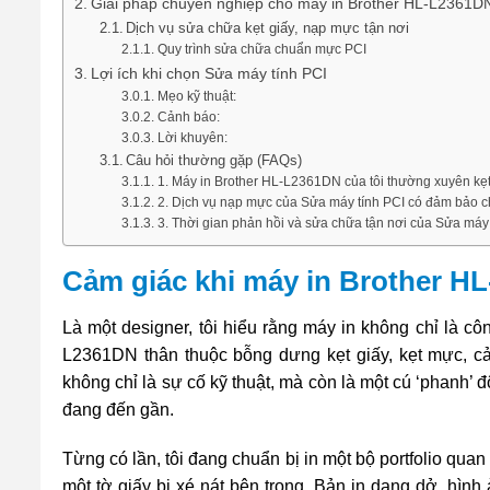
Giải pháp chuyên nghiệp cho máy in Brother HL-L2361D
Dịch vụ sửa chữa kẹt giấy, nạp mực tận nơi
Quy trình sửa chữa chuẩn mực PCI
Lợi ích khi chọn Sửa máy tính PCI
Mẹo kỹ thuật:
Cảnh báo:
Lời khuyên:
Câu hỏi thường gặp (FAQs)
1. Máy in Brother HL-L2361DN của tôi thường xuyên kẹt 
2. Dịch vụ nạp mực của Sửa máy tính PCI có đảm bảo ch
3. Thời gian phản hồi và sửa chữa tận nơi của Sửa máy 
Cảm giác khi máy in Brother HL
Là một designer, tôi hiểu rằng máy in không chỉ là cô
L2361DN thân thuộc bỗng dưng kẹt giấy, kẹt mực, 
không chỉ là sự cố kỹ thuật, mà còn là một cú ‘phanh’ đ
đang đến gần.
Từng có lần, tôi đang chuẩn bị in một bộ portfolio quan 
một tờ giấy bị xé nát bên trong. Bản in dang dở, hình