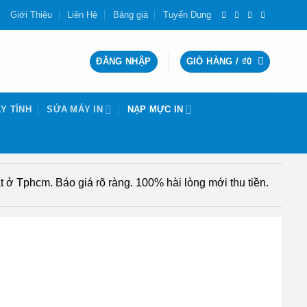
Giới Thiệu
Liên Hệ
Bảng giá
Tuyển Dụng
ĐĂNG NHẬP
GIỎ HÀNG /
₫
0
Y TÍNH
SỬA MÁY IN
NẠP MỰC IN
 ở Tphcm. Báo giá rõ ràng. 100% hài lòng mới thu tiền.