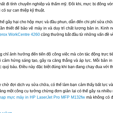
mất đi tính chuyên nghiệp và thẩm mỹ. Đôi khi, mực bị đông vó
 có sự can thiệp kỹ thuật.
 thể gây hại cho hộp mực và đầu phun, dẫn đến chi phí sửa chữ
ần thiết để bảo vệ máy in và duy trì chất lượng bản in. Kinh 
erox WorkCentre 4260
cũng thường bắt đầu từ những vấn đề v
chỉ ảnh hưởng đến tiến độ công việc mà còn tác động trực tiế
i cảm hứng sáng tạo, gây ra căng thẳng và áp lực. Mỗi bản in 
ức quý báu. Điều này đặc biệt đúng khi bạn đang chạy đua với t
 chờ đợi dịch vụ sửa chữa, có thể làm bạn cảm thấy bất lực và
ng một công cụ tưởng chừng đơn giản lại có thể gây ra nhiều r
nạp mực máy in HP LaserJet Pro MFP M132fw
mà không có đ