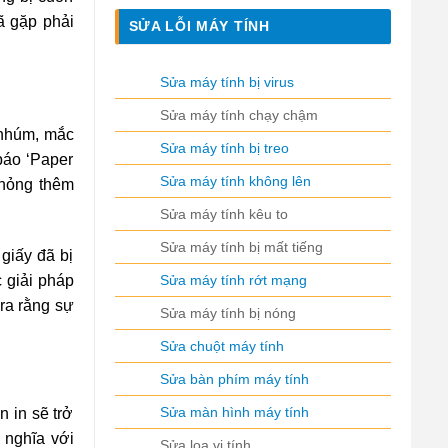
 gặp phải
SỬA LỖI MÁY TÍNH
Sửa máy tính bị virus
Sửa máy tính chạy chậm
 nhúm, mắc
Sửa máy tính bị treo
báo ‘Paper
Sửa máy tính không lên
 hỏng thêm
Sửa máy tính kêu to
Sửa máy tính bị mất tiếng
giấy đã bị
Sửa máy tính rớt mạng
 giải pháp
 ra rằng sự
Sửa máy tính bị nóng
Sửa chuột máy tính
Sửa bàn phím máy tính
Sửa màn hình máy tính
 in sẽ trở
 nghĩa với
Sửa loa vi tính