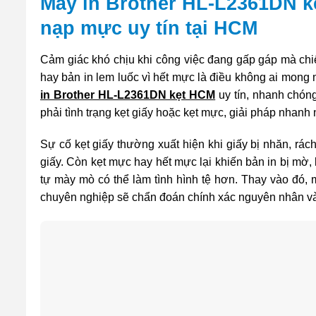
Máy in Brother HL-L2361DN kẹ
nạp mực uy tín tại HCM
Cảm giác khó chịu khi công việc đang gấp gáp mà chi
hay bản in lem luốc vì hết mực là điều không ai mong 
in Brother HL-L2361DN kẹt HCM
uy tín, nhanh chón
phải tình trạng kẹt giấy hoặc kẹt mực, giải pháp nhanh
Sự cố kẹt giấy thường xuất hiện khi giấy bị nhăn, r
giấy. Còn kẹt mực hay hết mực lại khiến bản in bị mờ,
tự mày mò có thể làm tình hình tệ hơn. Thay vào đó, 
chuyên nghiệp sẽ chẩn đoán chính xác nguyên nhân và k