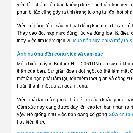
việc tác phẩm của bạn không được thể hiện trọn vẹn, 
phun bị tắc cũng gây ra tình trạng tương tự, đòi hỏi phải
Việc cố gắng ‘ép’ máy in hoạt động khi mực đã cạn có
Thay vào đó, nạp mực đúng lúc và đúng loại là điều c
thấy, việc tìm kiếm dịch vụ
Mua bán sửa chữa máy in X
Ảnh hưởng đến công việc và cảm xúc
Một chiếc máy in Brother HL-L2361DN gặp sự cố không 
thần của bạn. Sự gián đoạn đột ngột có thể làm mất đ
một lần bạn phải làm lại, tốn thêm thời gian và công s
hoàn thành một dự án quan trọng.
Việc phải tạm dừng mọi thứ để tìm cách khắc phục, hay
Cảm xúc này càng được đẩy lên cao khi bạn nhận ra rằ
vậy. Nó giống như việc bạn đang cố gắng
Sửa chữa 
hay kiến thức.