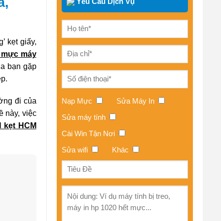
a,
Yêu Cầu Dịch Vụ
 kẹt giấy,
p mực máy
ủa bạn gặp
ệp.
Nạp Mực
Sửa Máy In
ờng đi của
ề này, việc
Sửa máy tính
N kẹt HCM
Cài Win Tận Nơi
Sửa wifi
Khác