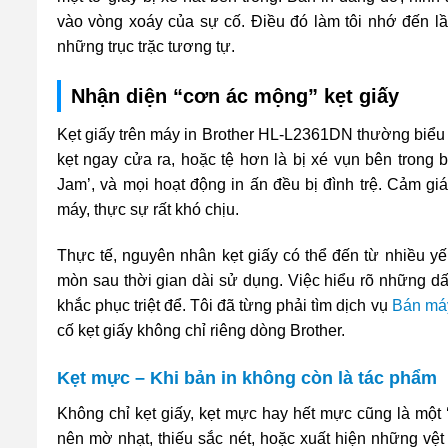
vào vòng xoáy của sự cố. Điều đó làm tôi nhớ đến lầ
những trục trặc tương tự.
Nhận diện “cơn ác mộng” kẹt giấy
Kẹt giấy trên máy in Brother HL-L2361DN thường biểu 
kẹt ngay cửa ra, hoặc tệ hơn là bị xé vụn bên trong 
Jam’, và mọi hoạt động in ấn đều bị đình trệ. Cảm g
máy, thực sự rất khó chịu.
Thực tế, nguyên nhân kẹt giấy có thể đến từ nhiều yế
mòn sau thời gian dài sử dụng. Việc hiểu rõ những d
khắc phục triệt để. Tôi đã từng phải tìm dịch vụ
Bán má
cố kẹt giấy không chỉ riêng dòng Brother.
Kẹt mực – Khi bản in không còn là tác phẩm
Không chỉ kẹt giấy, kẹt mực hay hết mực cũng là một ‘
nên mờ nhạt, thiếu sắc nét, hoặc xuất hiện những vệ