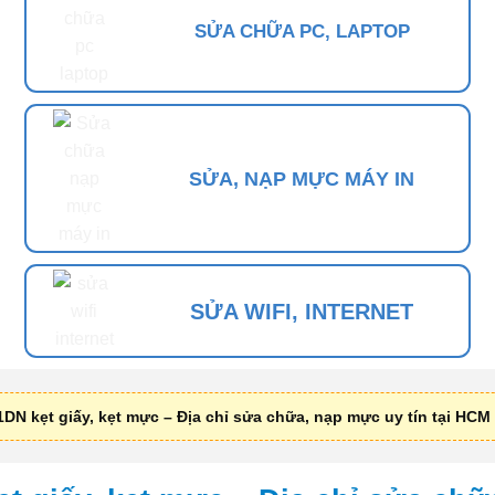
SỬA CHỮA PC, LAPTOP
SỬA, NẠP MỰC MÁY IN
SỬA WIFI, INTERNET
DN kẹt giấy, kẹt mực – Địa chỉ sửa chữa, nạp mực uy tín tại HCM