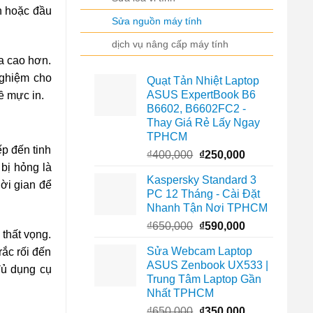
n hoặc đầu
Sửa nguồn máy tính
dịch vụ nâng cấp máy tính
a cao hơn.
nghiệm cho
Quạt Tản Nhiệt Laptop
ASUS ExpertBook B6
ề mực in.
B6602, B6602FC2 -
Thay Giá Rẻ Lấy Ngay
TPHCM
p đến tinh
Giá
Giá
₫
400,000
₫
250,000
bị hỏng là
gốc
hiện
Kaspersky Standard 3
là:
tại
hời gian để
PC 12 Tháng - Cài Đặt
₫400,000.
là:
Nhanh Tận Nơi TPHCM
₫250,000.
Giá
Giá
₫
650,000
₫
590,000
 thất vọng.
gốc
hiện
Sửa Webcam Laptop
ắc rối đến
là:
tại
ASUS Zenbook UX533 |
₫650,000.
là:
ủ dụng cụ
Trung Tâm Laptop Gần
₫590,000.
Nhất TPHCM
Giá
Giá
₫
650,000
₫
350,000