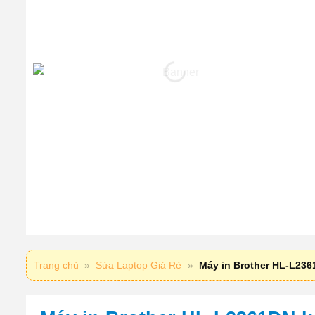
Trang chủ
»
Sửa Laptop Giá Rẻ
»
Máy in Brother HL-L2361