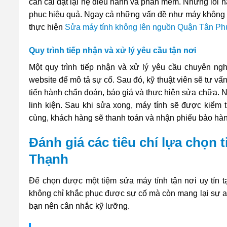
cần cài đặt lại hệ điều hành và phần mềm. Những lỗi n
phục hiệu quả. Ngay cả những vấn đề như máy không l
thực hiện
Sửa máy tính không lên nguồn Quận Tân Ph
Quy trình tiếp nhận và xử lý yêu cầu tận nơi
Một quy trình tiếp nhận và xử lý yêu cầu chuyên ng
website để mô tả sự cố. Sau đó, kỹ thuật viên sẽ tư vấn
tiến hành chẩn đoán, báo giá và thực hiện sửa chữa. Nế
linh kiện. Sau khi sửa xong, máy tính sẽ được kiểm 
cùng, khách hàng sẽ thanh toán và nhận phiếu bảo hành
Đánh giá các tiêu chí lựa chọn t
Thạnh
Để chọn được một tiệm sửa máy tính tận nơi uy tín t
không chỉ khắc phục được sự cố mà còn mang lại sự an
bạn nên cân nhắc kỹ lưỡng.