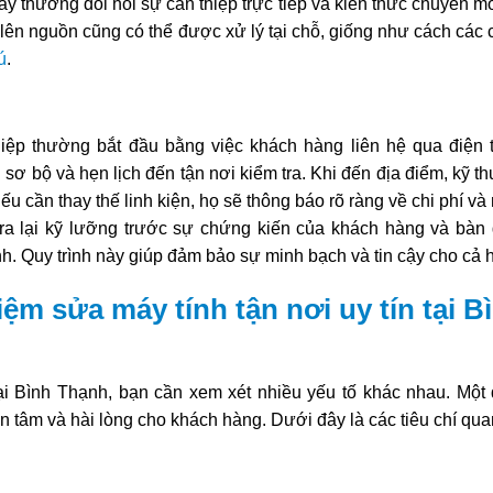
ày thường đòi hỏi sự can thiệp trực tiếp và kiến thức chuyên 
ên nguồn cũng có thể được xử lý tại chỗ, giống như cách các 
ú
.
hiệp thường bắt đầu bằng việc khách hàng liên hệ qua điện 
 sơ bộ và hẹn lịch đến tận nơi kiểm tra. Khi đến địa điểm, kỹ th
u cần thay thế linh kiện, họ sẽ thông báo rõ ràng về chi phí v
tra lại kỹ lưỡng trước sự chứng kiến của khách hàng và bàn 
. Quy trình này giúp đảm bảo sự minh bạch và tin cậy cho cả h
iệm sửa máy tính tận nơi uy tín tại B
ại Bình Thạnh, bạn cần xem xét nhiều yếu tố khác nhau. Một d
 tâm và hài lòng cho khách hàng. Dưới đây là các tiêu chí qua