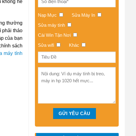
ều không hề
Nạp Mực
Sửa Máy In
ùng thường
Sửa máy tính
 phải tháo
Cài Win Tận Nơi
ập của bạn
Sửa wifi
Khác
 chính sách
a máy tính