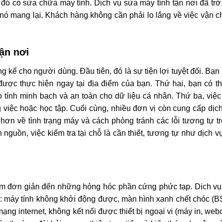
 đó có sửa chữa máy tính. Dịch vụ sửa máy tính tận nơi đã trở
 nó mang lại. Khách hàng không cần phải lo lắng về việc vận c
tận nơi
ng kể cho người dùng. Đầu tiên, đó là sự tiện lợi tuyệt đối. Bạ
được thực hiện ngay tại địa điểm của bạn. Thứ hai, bạn có thể
ảo tính minh bạch và an toàn cho dữ liệu cá nhân. Thứ ba, việ
 việc hoặc học tập. Cuối cùng, nhiều đơn vị còn cung cấp dịch
hơn về tình trạng máy và cách phòng tránh các lỗi tương tự t
nguồn, việc kiểm tra tại chỗ là cần thiết, tương tự như dịch 
mềm đơn giản đến những hỏng hóc phần cứng phức tạp. Dịch v
: máy tính không khởi động được, màn hình xanh chết chóc (
mạng internet, không kết nối được thiết bị ngoại vi (máy in, we