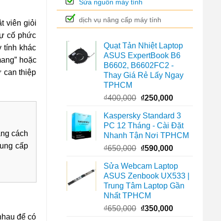
Sửa nguồn máy tính
dịch vụ nâng cấp máy tính
t viên giỏi
sự cố phức
Quạt Tản Nhiệt Laptop
 tính khác
ASUS ExpertBook B6
 mang” hoặc
B6602, B6602FC2 -
 can thiệp
Thay Giá Rẻ Lấy Ngay
TPHCM
Giá
Giá
₫
400,000
₫
250,000
gốc
hiện
Kaspersky Standard 3
là:
tại
PC 12 Tháng - Cài Đặt
₫400,000.
là:
ằng cách
Nhanh Tận Nơi TPHCM
₫250,000.
cung cấp
Giá
Giá
₫
650,000
₫
590,000
gốc
hiện
Sửa Webcam Laptop
là:
tại
ASUS Zenbook UX533 |
₫650,000.
là:
Trung Tâm Laptop Gần
₫590,000.
Nhất TPHCM
Giá
Giá
₫
650,000
₫
350,000
 nhau để có
gốc
hiện