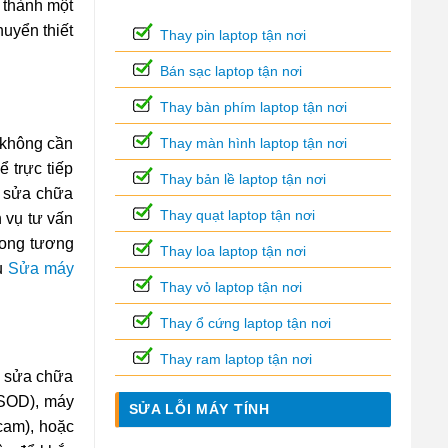
 thành một
huyển thiết
Thay pin laptop tận nơi
Bán sạc laptop tận nơi
Thay bàn phím laptop tận nơi
Thay màn hình laptop tận nơi
n không cần
 trực tiếp
Thay bản lề laptop tận nơi
c sửa chữa
Thay quạt laptop tận nơi
 vụ tư vấn
rong tương
Thay loa laptop tận nơi
vụ
Sửa máy
Thay vỏ laptop tận nơi
Thay ổ cứng laptop tận nơi
Thay ram laptop tận nơi
ụ sửa chữa
BSOD), máy
SỬA LỖI MÁY TÍNH
bcam), hoặc