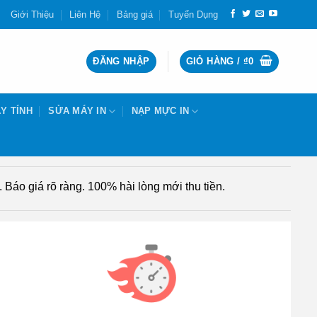
Giới Thiệu
Liên Hệ
Bảng giá
Tuyển Dụng
ĐĂNG NHẬP
GIỎ HÀNG /
₫
0
Y TÍNH
SỬA MÁY IN
NẠP MỰC IN
Báo giá rõ ràng. 100% hài lòng mới thu tiền.