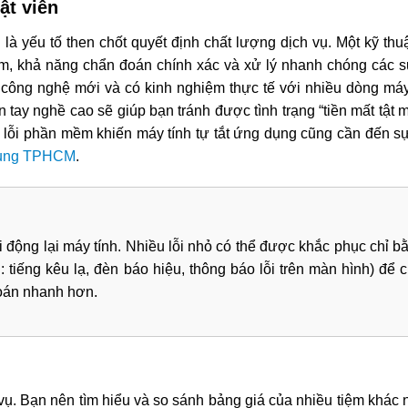
ật viên
là yếu tố then chốt quyết định chất lượng dịch vụ. Một kỹ thuậ
m, khả năng chẩn đoán chính xác và xử lý nhanh chóng các 
 công nghệ mới và có kinh nghiệm thực tế với nhiều dòng máy
n tay nghề cao sẽ giúp bạn tránh được tình trạng “tiền mất tật
 lỗi phần mềm khiến máy tính tự tắt ứng dụng cũng cần đến sự
 dụng TPHCM
.
i động lại máy tính. Nhiều lỗi nhỏ có thể được khắc phục chỉ b
ụ: tiếng kêu lạ, đèn báo hiệu, thông báo lỗi trên màn hình) để 
đoán nhanh hơn.
h vụ. Bạn nên tìm hiểu và so sánh bảng giá của nhiều tiệm khác