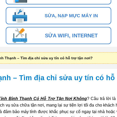
SỬA, NẠP MỰC MÁY IN
SỬA WIFI, INTERNET
nh Thạnh – Tìm địa chỉ sửa uy tín có hỗ trợ tận nơi?
nh – Tìm địa chỉ sửa uy tín có hỗ 
Tính Bình Thạnh Có Hỗ Trợ Tận Nơi Không
? Câu trả lời l
ch vụ sửa chữa tận nơi, mang lại sự tiện lợi tối đa cho khách
n và đảm bảo máy tính được khắc phục sự cố ngay tại nhà hoặc