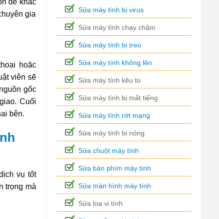
môn để khắc
Sửa máy tính bị virus
chuyên gia
Sửa máy tính chạy chậm
Sửa máy tính bị treo
Sửa máy tính không lên
thoại hoặc
uật viên sẽ
Sửa máy tính kêu to
à nguồn gốc
Sửa máy tính bị mất tiếng
giao. Cuối
ai bên.
Sửa máy tính rớt mạng
Sửa máy tính bị nóng
ình
Sửa chuột máy tính
Sửa bàn phím máy tính
ịch vụ tốt
Sửa màn hình máy tính
n trọng mà
Sửa loa vi tính