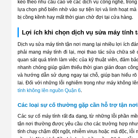
kéo theo nhu cầu cao về các dịch vụ công nghệ, trong
lựa chọn phổ biến nhờ vào sự tiện lợi và linh hoạt mà
bị cồng kềnh hay mất thời gian chờ đợi tại cửa hàng.
Lợi ích khi chọn dịch vụ sửa máy tính 
Dịch vụ sửa máy tính tận nơi mang lại nhiều lợi ích đá
phải mang máy tính đi lại, mọi thao tác sửa chữa sẽ 
quan sát quá trình làm việc của kỹ thuật viên, đảm b
nhanh chóng giúp giảm thiểu thời gian gián đoạn công
và hướng dẫn sử dụng ngay tại chỗ, giúp bạn hiểu rõ 
lai. Đối với những lỗi nghiêm trọng như máy không lên 
tính không lên nguồn Quận 6
.
Các loại sự cố thường gặp cần hỗ trợ tận nơi
Các sự cố máy tính rất đa dạng, từ những lỗi phần 
tận nơi thường được yêu cầu cho các trường hợp như
tính chạy chậm đột ngột, nhiễm virus hoặc mã độc, lỗi 