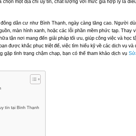
 chọn một địa chỉ uy tín, chất lượng với mức giá hợp lý là đi
ực đông dân cư như Bình Thạnh, ngày càng tăng cao. Người d
uồn, màn hình xanh, hoặc các lỗi phần mềm phức tạp. Thay vì
ữa tận nơi mang đến giải pháp tối ưu, giúp công việc và học t
ạn được khắc phục triệt để, việc tìm hiểu kỹ về các dịch vụ và
ng gặp tình trạng chậm chạp, bạn có thể tham khảo dịch vụ
Sử
h
uy tín tại Bình Thạnh