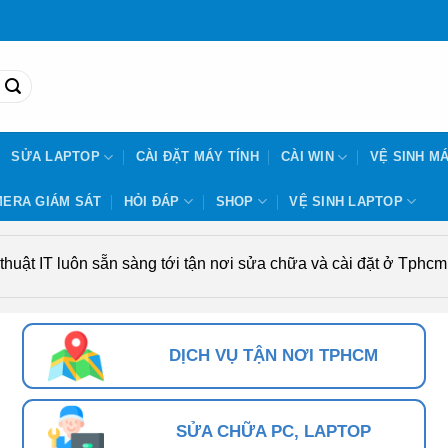
SỬA LAPTOP
CÀI ĐẶT MÁY TÍNH
CÀI WIN
VỆ SINH MÁ
ERA GIÁM SÁT
HỎI ĐÁP
SHOP
VỆ SINH LAPTOP
uật IT luôn sẵn sàng tới tận nơi sửa chữa và cài đặt ở Tphcm. 
DỊCH VỤ TẬN NƠI TPHCM
SỬA CHỮA PC, LAPTOP