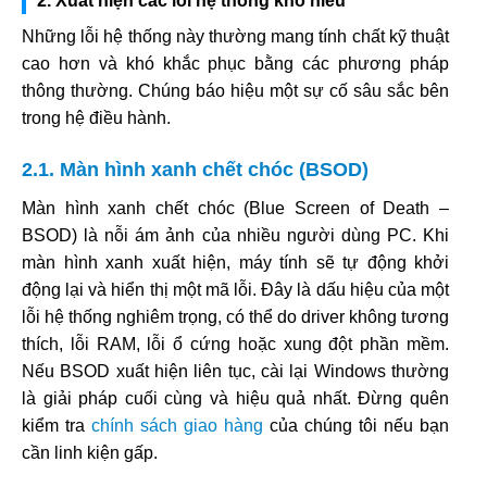
2. Xuất hiện các lỗi hệ thống khó hiểu
Những lỗi hệ thống này thường mang tính chất kỹ thuật
cao hơn và khó khắc phục bằng các phương pháp
thông thường. Chúng báo hiệu một sự cố sâu sắc bên
trong hệ điều hành.
2.1. Màn hình xanh chết chóc (BSOD)
Màn hình xanh chết chóc (Blue Screen of Death –
BSOD) là nỗi ám ảnh của nhiều người dùng PC. Khi
màn hình xanh xuất hiện, máy tính sẽ tự động khởi
động lại và hiển thị một mã lỗi. Đây là dấu hiệu của một
lỗi hệ thống nghiêm trọng, có thể do driver không tương
thích, lỗi RAM, lỗi ổ cứng hoặc xung đột phần mềm.
Nếu BSOD xuất hiện liên tục, cài lại Windows thường
là giải pháp cuối cùng và hiệu quả nhất. Đừng quên
kiểm tra
chính sách giao hàng
của chúng tôi nếu bạn
cần linh kiện gấp.