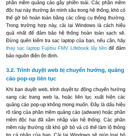
phần mềm quảng cáo gây phiền toái. Các phần mềm
độc hại này thường ẩn mình sâu trong hệ thống, khó có
thể gỡ bỏ hoàn toàn bằng các công cụ thông thường.
Trong trường hợp này, cài lại Windows là cách hiệu
quả nhất để đảm bảo hệ thống hoàn toàn sạch sẽ.
Đừng quên kiểm tra sạc laptop của bạn, nếu cần, hãy
thay sạc laptop Fujitsu FMV Lifebook lấy liền
để đảm
bảo nguồn điện ổn định.
3.2. Trình duyệt web bị chuyển hướng, quảng
cáo pop-up liên tục
Khi bạn duyệt web, trình duyệt tự động chuyển hướng
sang các trang web lạ, hoặc liên tục xuất hiện các
quảng cáo pop-up không mong muốn. Đây là dấu hiệu
rõ ràng của phần mềm quảng cáo (adware) hoặc phần
mềm độc hại đã xâm nhập vào hệ thống. Các phần
mềm này thường rất khó gỡ bỏ và có thể làm lộ thông
tin cá nhân của bạn. Cài lại Windows sẽ giúp loại bỏ