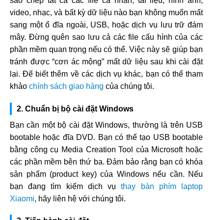
sao chép tất cả các file cá nhân, tài liệu, hình ảnh,
video, nhạc, và bất kỳ dữ liệu nào bạn không muốn mất
sang một ổ đĩa ngoài, USB, hoặc dịch vụ lưu trữ đám
mây. Đừng quên sao lưu cả các file cấu hình của các
phần mềm quan trọng nếu có thể. Việc này sẽ giúp bạn
tránh được “cơn ác mộng” mất dữ liệu sau khi cài đặt
lại. Để biết thêm về các dịch vụ khác, bạn có thể tham
khảo
chính sách giao hàng
của chúng tôi.
2. Chuẩn bị bộ cài đặt Windows
Bạn cần một bộ cài đặt Windows, thường là trên USB
bootable hoặc đĩa DVD. Bạn có thể tạo USB bootable
bằng công cụ Media Creation Tool của Microsoft hoặc
các phần mềm bên thứ ba. Đảm bảo rằng bạn có khóa
sản phẩm (product key) của Windows nếu cần. Nếu
bạn đang tìm kiếm dịch vụ
thay bàn phím laptop
Xiaomi
, hãy liên hệ với chúng tôi.