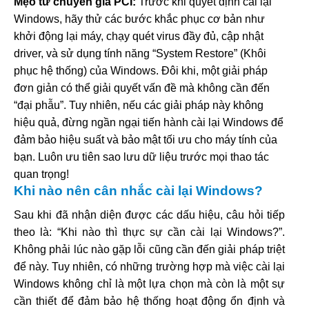
Mẹo từ chuyên gia PCI:
Trước khi quyết định cài lại
Windows, hãy thử các bước khắc phục cơ bản như
khởi động lại máy, chạy quét virus đầy đủ, cập nhật
driver, và sử dụng tính năng “System Restore” (Khôi
phục hệ thống) của Windows. Đôi khi, một giải pháp
đơn giản có thể giải quyết vấn đề mà không cần đến
“đại phẫu”. Tuy nhiên, nếu các giải pháp này không
hiệu quả, đừng ngần ngại tiến hành cài lại Windows để
đảm bảo hiệu suất và bảo mật tối ưu cho máy tính của
bạn. Luôn ưu tiên sao lưu dữ liệu trước mọi thao tác
quan trọng!
Khi nào nên cân nhắc cài lại Windows?
Sau khi đã nhận diện được các dấu hiệu, câu hỏi tiếp
theo là: “Khi nào thì thực sự cần cài lại Windows?”.
Không phải lúc nào gặp lỗi cũng cần đến giải pháp triệt
để này. Tuy nhiên, có những trường hợp mà việc cài lại
Windows không chỉ là một lựa chọn mà còn là một sự
cần thiết để đảm bảo hệ thống hoạt động ổn định và