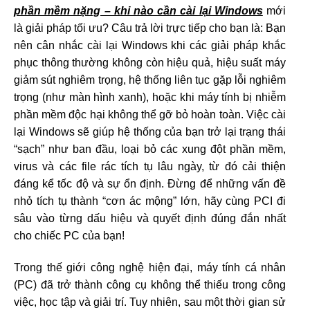
phần mềm nặng – khi nào cần cài lại Windows
mới
là giải pháp tối ưu? Câu trả lời trực tiếp cho bạn là: Bạn
nên cân nhắc cài lại Windows khi các giải pháp khắc
phục thông thường không còn hiệu quả, hiệu suất máy
giảm sút nghiêm trọng, hệ thống liên tục gặp lỗi nghiêm
trọng (như màn hình xanh), hoặc khi máy tính bị nhiễm
phần mềm độc hại không thể gỡ bỏ hoàn toàn. Việc cài
lại Windows sẽ giúp hệ thống của bạn trở lại trạng thái
“sạch” như ban đầu, loại bỏ các xung đột phần mềm,
virus và các file rác tích tụ lâu ngày, từ đó cải thiện
đáng kể tốc độ và sự ổn định. Đừng để những vấn đề
nhỏ tích tụ thành “cơn ác mộng” lớn, hãy cùng PCI đi
sâu vào từng dấu hiệu và quyết định đúng đắn nhất
cho chiếc PC của bạn!
Trong thế giới công nghệ hiện đại, máy tính cá nhân
(PC) đã trở thành công cụ không thể thiếu trong công
việc, học tập và giải trí. Tuy nhiên, sau một thời gian sử