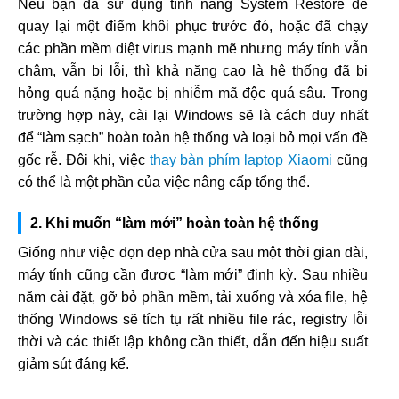
Nếu bạn đã sử dụng tính năng System Restore để
quay lại một điểm khôi phục trước đó, hoặc đã chạy
các phần mềm diệt virus mạnh mẽ nhưng máy tính vẫn
chậm, vẫn bị lỗi, thì khả năng cao là hệ thống đã bị
hỏng quá nặng hoặc bị nhiễm mã độc quá sâu. Trong
trường hợp này, cài lại Windows sẽ là cách duy nhất
để “làm sạch” hoàn toàn hệ thống và loại bỏ mọi vấn đề
gốc rễ. Đôi khi, việc
thay bàn phím laptop Xiaomi
cũng
có thể là một phần của việc nâng cấp tổng thể.
2. Khi muốn “làm mới” hoàn toàn hệ thống
Giống như việc dọn dẹp nhà cửa sau một thời gian dài,
máy tính cũng cần được “làm mới” định kỳ. Sau nhiều
năm cài đặt, gỡ bỏ phần mềm, tải xuống và xóa file, hệ
thống Windows sẽ tích tụ rất nhiều file rác, registry lỗi
thời và các thiết lập không cần thiết, dẫn đến hiệu suất
giảm sút đáng kể.