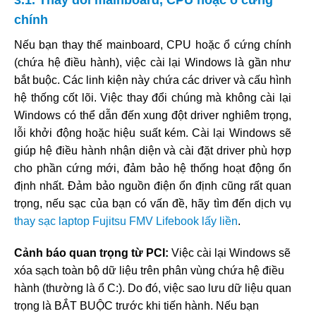
chính
Nếu bạn thay thế mainboard, CPU hoặc ổ cứng chính
(chứa hệ điều hành), việc cài lại Windows là gần như
bắt buộc. Các linh kiện này chứa các driver và cấu hình
hệ thống cốt lõi. Việc thay đổi chúng mà không cài lại
Windows có thể dẫn đến xung đột driver nghiêm trọng,
lỗi khởi động hoặc hiệu suất kém. Cài lại Windows sẽ
giúp hệ điều hành nhận diện và cài đặt driver phù hợp
cho phần cứng mới, đảm bảo hệ thống hoạt động ổn
định nhất. Đảm bảo nguồn điện ổn định cũng rất quan
trọng, nếu sạc của bạn có vấn đề, hãy tìm đến dịch vụ
thay sạc laptop Fujitsu FMV Lifebook lấy liền
.
Cảnh báo quan trọng từ PCI:
Việc cài lại Windows sẽ
xóa sạch toàn bộ dữ liệu trên phân vùng chứa hệ điều
hành (thường là ổ C:). Do đó, việc sao lưu dữ liệu quan
trọng là BẮT BUỘC trước khi tiến hành. Nếu bạn