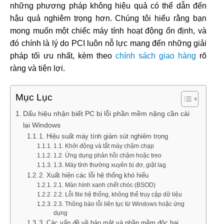
những phương pháp không hiệu quả có thể dẫn đến
hậu quả nghiêm trọng hơn. Chúng tôi hiểu rằng bạn
mong muốn một chiếc máy tính hoạt động ổn định, và
đó chính là lý do PCI luôn nỗ lực mang đến những giải
pháp tối ưu nhất, kèm theo
chính sách giao hàng
rõ
ràng và tiện lợi.
Mục Lục
Dấu hiệu nhận biết PC bị lỗi phần mềm nặng cần cài
lại Windows
1. Hiệu suất máy tính giảm sút nghiêm trọng
1.1. Khởi động và tắt máy chậm chạp
1.2. Ứng dụng phản hồi chậm hoặc treo
1.3. Máy tính thường xuyên bị đơ, giật lag
2. Xuất hiện các lỗi hệ thống khó hiểu
2.1. Màn hình xanh chết chóc (BSOD)
2.2. Lỗi file hệ thống, không thể truy cập dữ liệu
2.3. Thông báo lỗi liên tục từ Windows hoặc ứng
dụng
3. Các vấn đề về bảo mật và phần mềm độc hại