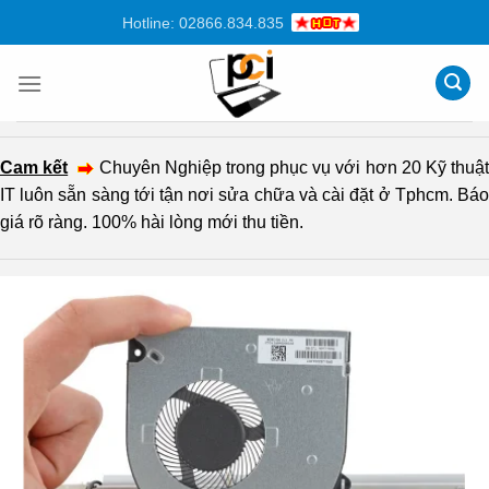
Chuyển
Hotline: 02866.834.835
đến
nội
dung
Cam kết
Chuyên Nghiệp trong phục vụ với hơn 20 Kỹ thuậ
IT luôn sẵn sàng tới tận nơi sửa chữa và cài đặt ở Tphcm. Báo
giá rõ ràng. 100% hài lòng mới thu tiền.