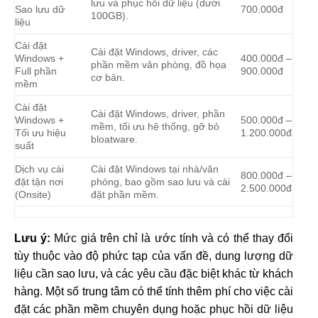
lưu và phục hồi dữ liệu (dưới
Sao lưu dữ
700.000đ
100GB).
liệu
Cài đặt
Cài đặt Windows, driver, các
Windows +
400.000đ –
phần mềm văn phòng, đồ họa
Full phần
900.000đ
cơ bản.
mềm
Cài đặt
Cài đặt Windows, driver, phần
Windows +
500.000đ –
mềm, tối ưu hệ thống, gỡ bỏ
Tối ưu hiệu
1.200.000đ
bloatware.
suất
Dịch vụ cài
Cài đặt Windows tại nhà/văn
800.000đ –
đặt tận nơi
phòng, bao gồm sao lưu và cài
2.500.000đ
(Onsite)
đặt phần mềm.
Lưu ý:
Mức giá trên chỉ là ước tính và có thể thay đổi
tùy thuộc vào độ phức tạp của vấn đề, dung lượng dữ
liệu cần sao lưu, và các yêu cầu đặc biệt khác từ khách
hàng. Một số trung tâm có thể tính thêm phí cho việc cài
đặt các phần mềm chuyên dụng hoặc phục hồi dữ liệu