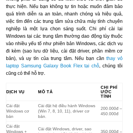
thực hiện. Nếu bạn không tự tin hoặc muốn đảm bảo
quá trình diễn ra an toàn, nhanh chóng và hiệu quả,
việc tìm đến các trung tâm sửa chữa máy tính chuyên
nghiệp là một lựa chọn sáng suốt. Chi phí cài lại
Windows tại các trung tâm thường dao động tùy thuộc
vào nhiều yếu tố như phiên bản Windows, các dịch vụ
đi kèm (sao lưu dữ liệu, cài đặt driver, phần mềm cơ
bản), và uy tín của trung tâm. Nếu bạn cần
thay vỏ
laptop Samsung Galaxy Book Flex tại chỗ
, chúng tôi
cũng có thể hỗ trợ.
CHI PHÍ
DỊCH VỤ
MÔ TẢ
ƯỚC
TÍNH
Cài đặt
Cài đặt hệ điều hành Windows
200.000đ –
Windows cơ
(Win 7, 8, 10, 11), driver cơ
450.000đ
bản
bản.
Cài đặt
Cài đặt Windows, driver, sao
Windows +
350.000đ –