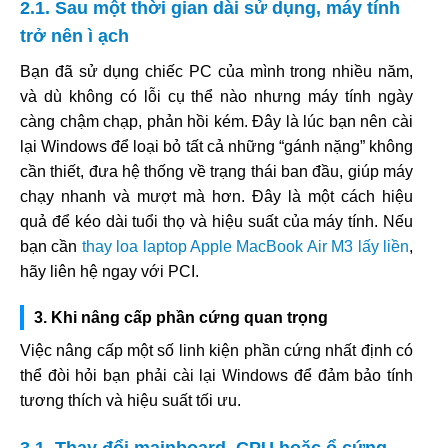
2.1. Sau một thời gian dài sử dụng, máy tính
trở nên ì ạch
Bạn đã sử dụng chiếc PC của mình trong nhiều năm,
và dù không có lỗi cụ thể nào nhưng máy tính ngày
càng chậm chạp, phản hồi kém. Đây là lúc bạn nên cài
lại Windows để loại bỏ tất cả những “gánh nặng” không
cần thiết, đưa hệ thống về trạng thái ban đầu, giúp máy
chạy nhanh và mượt mà hơn. Đây là một cách hiệu
quả để kéo dài tuổi thọ và hiệu suất của máy tính. Nếu
bạn cần
thay loa laptop Apple MacBook Air M3 lấy liền
,
hãy liên hệ ngay với PCI.
3. Khi nâng cấp phần cứng quan trọng
Việc nâng cấp một số linh kiện phần cứng nhất định có
thể đòi hỏi bạn phải cài lại Windows để đảm bảo tính
tương thích và hiệu suất tối ưu.
3.1. Thay đổi mainboard, CPU hoặc ổ cứng