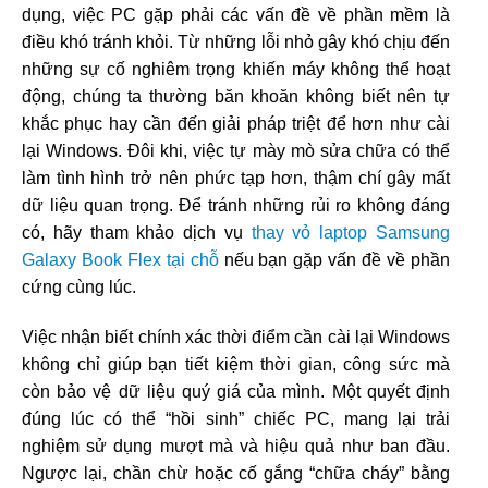
dụng, việc PC gặp phải các vấn đề về phần mềm là
điều khó tránh khỏi. Từ những lỗi nhỏ gây khó chịu đến
những sự cố nghiêm trọng khiến máy không thể hoạt
động, chúng ta thường băn khoăn không biết nên tự
khắc phục hay cần đến giải pháp triệt để hơn như cài
lại Windows. Đôi khi, việc tự mày mò sửa chữa có thể
làm tình hình trở nên phức tạp hơn, thậm chí gây mất
dữ liệu quan trọng. Để tránh những rủi ro không đáng
có, hãy tham khảo dịch vụ
thay vỏ laptop Samsung
Galaxy Book Flex tại chỗ
nếu bạn gặp vấn đề về phần
cứng cùng lúc.
Việc nhận biết chính xác thời điểm cần cài lại Windows
không chỉ giúp bạn tiết kiệm thời gian, công sức mà
còn bảo vệ dữ liệu quý giá của mình. Một quyết định
đúng lúc có thể “hồi sinh” chiếc PC, mang lại trải
nghiệm sử dụng mượt mà và hiệu quả như ban đầu.
Ngược lại, chần chừ hoặc cố gắng “chữa cháy” bằng