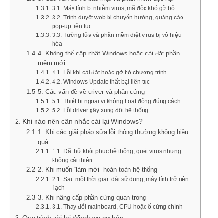
3.1. Máy tính bị nhiễm virus, mã độc khó gỡ bỏ
3.2. Trình duyệt web bị chuyển hướng, quảng cáo
pop-up liên tục
3.3. Tường lửa và phần mềm diệt virus bị vô hiệu
hóa
4. Không thể cập nhật Windows hoặc cài đặt phần
mềm mới
4.1. Lỗi khi cài đặt hoặc gỡ bỏ chương trình
4.2. Windows Update thất bại liên tục
5. Các vấn đề về driver và phần cứng
5.1. Thiết bị ngoại vi không hoạt động đúng cách
5.2. Lỗi driver gây xung đột hệ thống
Khi nào nên cân nhắc cài lại Windows?
1. Khi các giải pháp sửa lỗi thông thường không hiệu
quả
1.1. Đã thử khôi phục hệ thống, quét virus nhưng
không cải thiện
2. Khi muốn “làm mới” hoàn toàn hệ thống
2.1. Sau một thời gian dài sử dụng, máy tính trở nên
ì ạch
3. Khi nâng cấp phần cứng quan trọng
3.1. Thay đổi mainboard, CPU hoặc ổ cứng chính
Quy trình cài lại Windows cơ bản