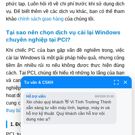
phức tạp. Luôn hỏi rõ về chi phí trước khi sử dụng dịch
vụ. Để biết thêm về các dịch vụ khác, bạn có thể tham
khảo
chính sách giao hàng
của chúng tôi.
Tại sao nên chọn dịch vụ cài lại Windows
chuyên nghiệp tại PCI?
Khi chiếc PC của bạn gặp vấn đề nghiêm trọng, việc
cài lại Windows là một giải pháp hiệu quả, nhưng cũng
tiềm ẩn nhiều rủi ro nếu không được thực hiện đúng
cách. Tại PCI, chúng tôi hiểu rõ những lo lắng của bạn
và cam kết mang đến dịch vụ cài lại Windows chuyên
Tư vấn & CSKH
nghiệp, an toàn và nhanh chóng, giúp máy tính của bạn
hoạt động ổn định trở lại như mới. Chúng tôi không chỉ
Hỗ trợ viên
8/8/2026 05:49
Xin chào quý khách 👋 Vi Tính Trường Thịnh 
cung cấp dịch vụ cài đặt mà còn hỗ trợ bạn trong việc
sẵn sàng tư vấn máy tính, laptop, máy in và 
thay bàn phím laptop Xiaomi
nếu cần.
hỗ trợ kỹ thuật. Quý khách cần hỗ trợ nội 
dung nào ạ?
1. Đội ngũ kỹ thuật viên giàu kinh nghiệm
PCI tự hào sở hữu đội ngũ kỹ thuật viên chuyên