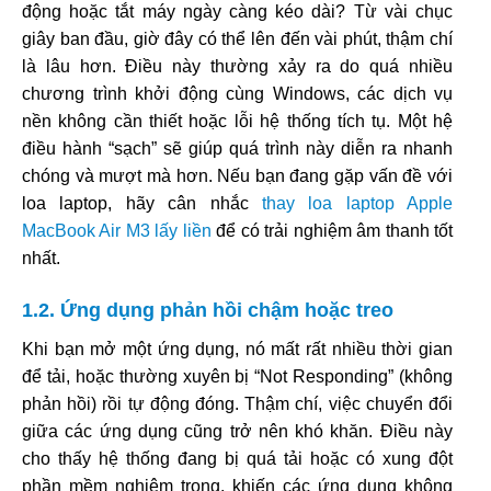
động hoặc tắt máy ngày càng kéo dài? Từ vài chục
giây ban đầu, giờ đây có thể lên đến vài phút, thậm chí
là lâu hơn. Điều này thường xảy ra do quá nhiều
chương trình khởi động cùng Windows, các dịch vụ
nền không cần thiết hoặc lỗi hệ thống tích tụ. Một hệ
điều hành “sạch” sẽ giúp quá trình này diễn ra nhanh
chóng và mượt mà hơn. Nếu bạn đang gặp vấn đề với
loa laptop, hãy cân nhắc
thay loa laptop Apple
MacBook Air M3 lấy liền
để có trải nghiệm âm thanh tốt
nhất.
1.2. Ứng dụng phản hồi chậm hoặc treo
Khi bạn mở một ứng dụng, nó mất rất nhiều thời gian
để tải, hoặc thường xuyên bị “Not Responding” (không
phản hồi) rồi tự động đóng. Thậm chí, việc chuyển đổi
giữa các ứng dụng cũng trở nên khó khăn. Điều này
cho thấy hệ thống đang bị quá tải hoặc có xung đột
phần mềm nghiêm trọng, khiến các ứng dụng không