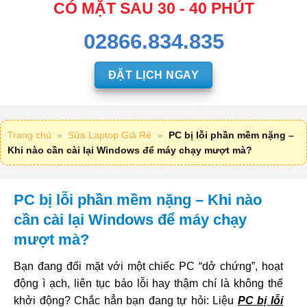
CÓ MẶT SAU 30 - 40 PHÚT
02866.834.835
ĐẶT LỊCH NGAY
Trang chủ
»
Sửa Laptop Giá Rẻ
»
PC bị lỗi phần mềm nặng –
Khi nào cần cài lại Windows để máy chạy mượt mà?
PC bị lỗi phần mềm nặng – Khi nào
cần cài lại Windows để máy chạy
mượt mà?
Bạn đang đối mặt với một chiếc PC “dở chứng”, hoạt
động ì ạch, liên tục báo lỗi hay thậm chí là không thể
khởi động? Chắc hẳn bạn đang tự hỏi: Liệu
PC bị lỗi