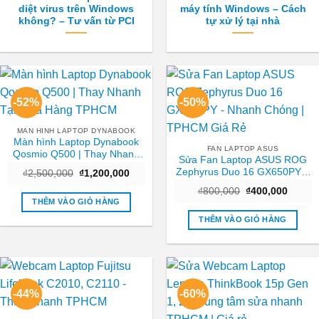
diệt virus trên Windows
máy tính Windows – Cách
không? – Tư vấn từ PCI
tự xử lý tại nhà
-52%
-50%
MAN HINH LAPTOP DYNABOOK
Màn hình Laptop Dynabook
FAN LAPTOP ASUS
Qosmio Q500 | Thay Nhanh
Sửa Fan Laptop ASUS ROG
Tại Cửa Hàng TPHCM
Zephyrus Duo 16 GX650PY –
Giá
Giá
₫
2,500,000
₫
1,200,000
gốc
hiện
Nhanh Chóng | TPHCM Giá
Giá
Giá
là:
tại
₫
800,000
₫
400,000
Rẻ
gốc
hiện
₫2,500,000.
là:
THÊM VÀO GIỎ HÀNG
là:
tại
₫1,200,000.
₫800,000.
là:
THÊM VÀO GIỎ HÀNG
₫400,0
-44%
-60%