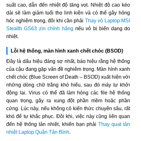
suất cao, dẫn đến nhiệt độ tăng vọt. Nhiệt độ cao kéo
dài sẽ làm giảm tuổi thọ linh kiện và có thể gây hỏng
hóc nghiêm trọng, đôi khi cần phải
Thay vỏ Laptop MSI
Stealth GS63 zin chính hãng
nếu vỏ bị biến dạng do
nhiệt.
Lỗi hệ thống, màn hình xanh chết chóc (BSOD)
Đây là dấu hiệu đáng sợ nhất, báo hiệu rằng hệ thống
của cậu đang gặp vấn đề nghiêm trọng. Màn hình xanh
chết chóc (Blue Screen of Death – BSOD) xuất hiện với
những dòng chữ trắng khó hiểu, sau đó máy tự khởi
động lại. Virus có thể đã làm hỏng các file hệ thống
quan trọng, gây ra xung đột phần mềm hoặc phần
cứng. Lúc này, nếu không có kiến thức chuyên sâu, rất
khó để tự khắc phục. Đôi khi, việc này cũng liên quan
đến hệ thống tản nhiệt, khiến bạn phải
Thay quạt tản
nhiệt Laptop Quận Tân Bình
.