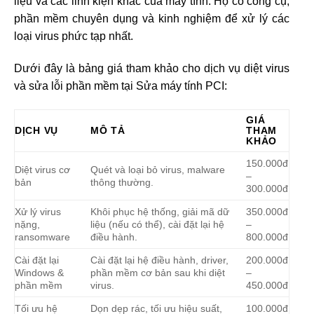
liệu và các linh kiện khác của máy tính. Họ có công cụ,
phần mềm chuyên dụng và kinh nghiệm để xử lý các
loại virus phức tạp nhất.
Dưới đây là bảng giá tham khảo cho dịch vụ diệt virus
và sửa lỗi phần mềm tại Sửa máy tính PCI:
GIÁ
DỊCH VỤ
MÔ TẢ
THAM
KHẢO
150.000đ
Diệt virus cơ
Quét và loại bỏ virus, malware
–
bản
thông thường.
300.000đ
Xử lý virus
Khôi phục hệ thống, giải mã dữ
350.000đ
nặng,
liệu (nếu có thể), cài đặt lại hệ
–
ransomware
điều hành.
800.000đ
Cài đặt lại
Cài đặt lại hệ điều hành, driver,
200.000đ
Windows &
phần mềm cơ bản sau khi diệt
–
phần mềm
virus.
450.000đ
Tối ưu hệ
Dọn dẹp rác, tối ưu hiệu suất,
100.000đ