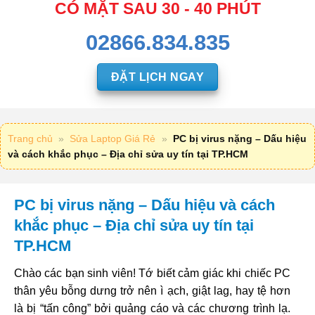
CÓ MẶT SAU 30 - 40 PHÚT
02866.834.835
ĐẶT LỊCH NGAY
Trang chủ
»
Sửa Laptop Giá Rẻ
»
PC bị virus nặng – Dấu hiệu
và cách khắc phục – Địa chỉ sửa uy tín tại TP.HCM
PC bị virus nặng – Dấu hiệu và cách
khắc phục – Địa chỉ sửa uy tín tại
TP.HCM
Chào các bạn sinh viên! Tớ biết cảm giác khi chiếc PC
thân yêu bỗng dưng trở nên ì ạch, giật lag, hay tệ hơn
là bị “tấn công” bởi quảng cáo và các chương trình lạ.