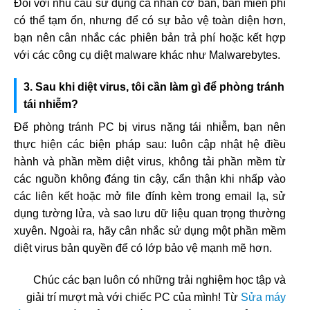
Đối với nhu cầu sử dụng cá nhân cơ bản, bản miễn phí
có thể tạm ổn, nhưng để có sự bảo vệ toàn diện hơn,
bạn nên cân nhắc các phiên bản trả phí hoặc kết hợp
với các công cụ diệt malware khác như Malwarebytes.
3. Sau khi diệt virus, tôi cần làm gì để phòng tránh
tái nhiễm?
Để phòng tránh PC bị virus nặng tái nhiễm, bạn nên
thực hiện các biện pháp sau: luôn cập nhật hệ điều
hành và phần mềm diệt virus, không tải phần mềm từ
các nguồn không đáng tin cậy, cẩn thận khi nhấp vào
các liên kết hoặc mở file đính kèm trong email lạ, sử
dụng tường lửa, và sao lưu dữ liệu quan trọng thường
xuyên. Ngoài ra, hãy cân nhắc sử dụng một phần mềm
diệt virus bản quyền để có lớp bảo vệ mạnh mẽ hơn.
Chúc các bạn luôn có những trải nghiệm học tập và
giải trí mượt mà với chiếc PC của mình! Từ
Sửa máy