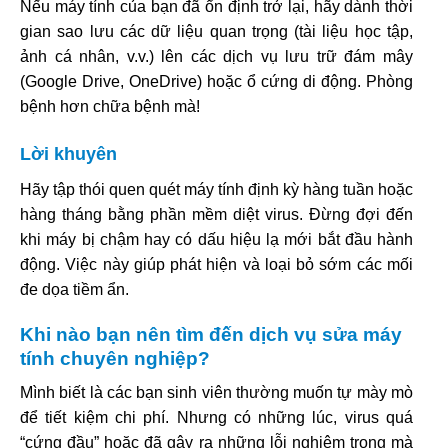
Nếu máy tính của bạn đã ổn định trở lại, hãy dành thời
gian sao lưu các dữ liệu quan trọng (tài liệu học tập,
ảnh cá nhân, v.v.) lên các dịch vụ lưu trữ đám mây
(Google Drive, OneDrive) hoặc ổ cứng di động. Phòng
bệnh hơn chữa bệnh mà!
Lời khuyên
Hãy tập thói quen quét máy tính định kỳ hàng tuần hoặc
hàng tháng bằng phần mềm diệt virus. Đừng đợi đến
khi máy bị chậm hay có dấu hiệu lạ mới bắt đầu hành
động. Việc này giúp phát hiện và loại bỏ sớm các mối
đe dọa tiềm ẩn.
Khi nào bạn nên tìm đến dịch vụ sửa máy
tính chuyên nghiệp?
Mình biết là các bạn sinh viên thường muốn tự mày mò
để tiết kiệm chi phí. Nhưng có những lúc, virus quá
“cứng đầu” hoặc đã gây ra những lỗi nghiêm trọng mà