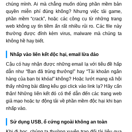
chúng mình. Ai mà chẳng muốn dùng phần mềm bản
quyền miễn phí đúng không? Nhưng việc tải game,
phần mềm “crack”, hoặc các công cụ từ những trang
web không uy tín tiềm ẩn rất nhiều rủi ro. Các file này
thường được đính kèm virus, malware mà chúng ta
không hề hay biết.
Nhấp vào liên kết độc hại, email lừa đảo
Cậu có hay nhận được những email lạ với tiêu đề hấp
dẫn như “Bạn đã trúng thưởng!” hay “Tài khoản ngân
hàng của bạn bị khóa!” không? Hoặc lướt mạng xã hội
thấy những bài đăng kêu gọi click vào link lạ? Hãy cẩn
thận! Những liên kết đó có thể dẫn đến các trang web
giả mạo hoặc tự động tải về phần mềm độc hại khi bạn
nhấp vào.
Sử dụng USB, ổ cứng ngoài không an toàn
Khi đi học, chúng ta thường xuyên trao đổi tài liệu qua