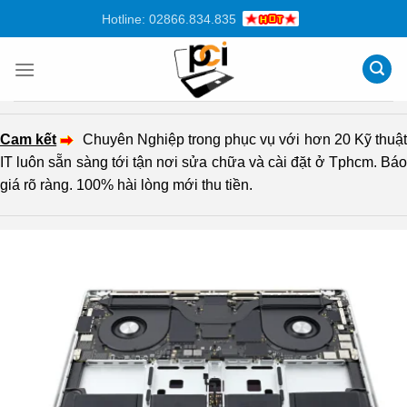
Chuyển
Hotline: 02866.834.835
đến
nội
dung
Cam kết
Chuyên Nghiệp trong phục vụ với hơn 20 Kỹ thuậ
IT luôn sẵn sàng tới tận nơi sửa chữa và cài đặt ở Tphcm. Báo
giá rõ ràng. 100% hài lòng mới thu tiền.