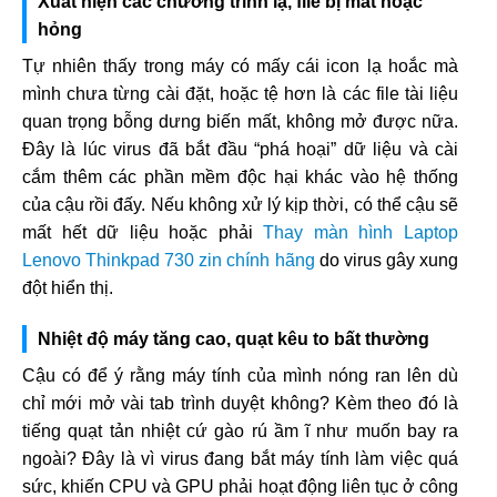
Xuất hiện các chương trình lạ, file bị mất hoặc
hỏng
Tự nhiên thấy trong máy có mấy cái icon lạ hoắc mà
mình chưa từng cài đặt, hoặc tệ hơn là các file tài liệu
quan trọng bỗng dưng biến mất, không mở được nữa.
Đây là lúc virus đã bắt đầu “phá hoại” dữ liệu và cài
cắm thêm các phần mềm độc hại khác vào hệ thống
của cậu rồi đấy. Nếu không xử lý kịp thời, có thể cậu sẽ
mất hết dữ liệu hoặc phải
Thay màn hình Laptop
Lenovo Thinkpad 730 zin chính hãng
do virus gây xung
đột hiển thị.
Nhiệt độ máy tăng cao, quạt kêu to bất thường
Cậu có để ý rằng máy tính của mình nóng ran lên dù
chỉ mới mở vài tab trình duyệt không? Kèm theo đó là
tiếng quạt tản nhiệt cứ gào rú ầm ĩ như muốn bay ra
ngoài? Đây là vì virus đang bắt máy tính làm việc quá
sức, khiến CPU và GPU phải hoạt động liên tục ở công