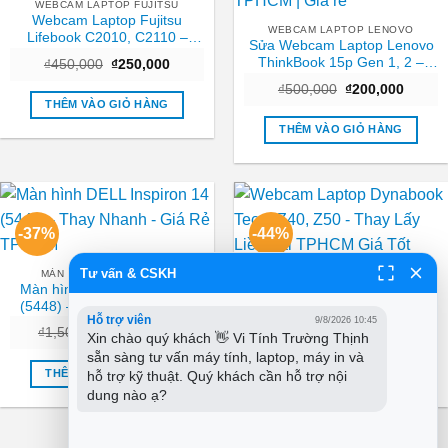
WEBCAM LAPTOP FUJITSU
Webcam Laptop Fujitsu
WEBCAM LAPTOP LENOVO
Lifebook C2010, C2110 –
Sửa Webcam Laptop Lenovo
Thay Nhanh TPHCM
ThinkBook 15p Gen 1, 2 –
Giá
Giá
₫
450,000
₫
250,000
gốc
hiện
Trung tâm sửa nhanh TPHCM
Giá
Giá
là:
tại
₫
500,000
₫
200,000
| Giá rẻ
gốc
hiện
₫450,000.
là:
THÊM VÀO GIỎ HÀNG
là:
tại
₫250,000.
₫500,000.
là:
THÊM VÀO GIỎ HÀNG
₫200,0
-37%
-44%
Tư vấn & CSKH
MÀN HÌNH LAPTOP DELL
WEBCAM LAPTOP DYNABOOK
Màn hình DELL Inspiron 14
Webcam Laptop Dynabook
(5448) – Thay Nhanh – Giá
Tecra Z40, Z50 – Thay Lấy
Hỗ trợ viên
9/8/2026 10:45
Rẻ TPHCM
Liền Tại TPHCM Giá Tốt
Giá
Giá
Giá
Giá
₫
1,500,000
₫
950,000
₫
450,000
₫
250,000
Xin chào quý khách 👋 Vi Tính Trường Thịnh 
gốc
hiện
gốc
hiện
sẵn sàng tư vấn máy tính, laptop, máy in và 
là:
tại
là:
tại
₫1,500,000.
là:
₫450,000.
là:
THÊM VÀO GIỎ HÀNG
THÊM VÀO GIỎ HÀNG
hỗ trợ kỹ thuật. Quý khách cần hỗ trợ nội 
₫950,000.
₫250,0
dung nào ạ?