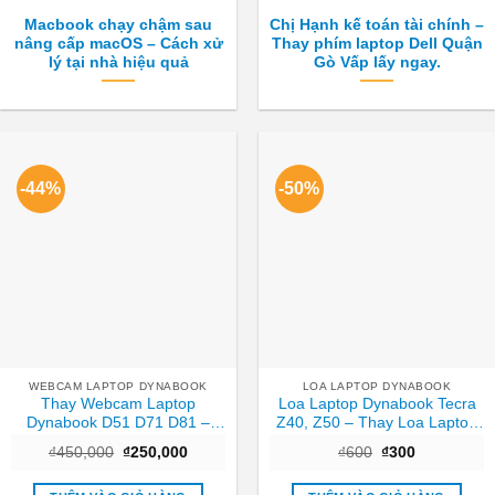
Macbook chạy chậm sau
Chị Hạnh kế toán tài chính –
nâng cấp macOS – Cách xử
Thay phím laptop Dell Quận
lý tại nhà hiệu quả
Gò Vấp lấy ngay.
-44%
-50%
WEBCAM LAPTOP DYNABOOK
LOA LAPTOP DYNABOOK
Thay Webcam Laptop
Loa Laptop Dynabook Tecra
Dynabook D51 D71 D81 –
Z40, Z50 – Thay Loa Laptop
Nhanh chóng Trung tâm
TPHCM Nhanh, Giá Rẻ
Giá
Giá
Giá
Giá
₫
450,000
₫
250,000
₫
600
₫
300
TPHCM
gốc
hiện
gốc
hiện
là:
tại
là:
tại
₫450,000.
là:
₫600.
là: