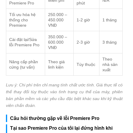
Miễn phí
N/A
Premiere Pro
phút
Tối ưu hóa hệ
250.000 –
thống cho
450.000
1-2 giờ
1 tháng
Premiere
VNĐ
350.000 –
Cài đặt lại/Sửa
600.000
2-3 giờ
3 tháng
lỗi Premiere Pro
VNĐ
Theo
Nâng cấp phần
Theo giá
Tùy thuộc
nhà sản
cứng (tư vấn)
linh kiện
xuất
Lưu ý: Chi phí trên chỉ mang tính chất ước tính. Giá thực tế có
thể thay đổi tùy thuộc vào tình trạng cụ thể của máy, phiên
bản phần mềm và các yêu cầu đặc biệt khác sau khi kỹ thuật
viên chẩn đoán.
Câu hỏi thường gặp về lỗi Premiere Pro
Tại sao Premiere Pro của tôi lại đứng hình khi