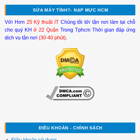
SỬA MÁY TÍNH?- NẠP MỰC HCM
Với Hơn
25 Kỹ thuật IT
Chúng tôi tới tận nơi làm tại chỗ
cho quý KH
ở 22 Quận
Trong Tphcm Thời gian đáp ứng
dịch vụ tận nơi
(30-40 phút)
.
ĐIỀU KHOẢN - CHÍNH SÁCH
Điều khoản sử dụng