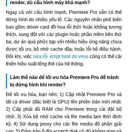
render, dù cấu hình máy khá mạnh?
Ngay cả với cấu hình mạnh, Premiere Pro vẫn có thể
đứng hình do nhiều yếu tố. Các nguyên nhân phổ biến
bao gồm: driver card đồ họa lỗi thời hoặc không tương
thích, xung đột với các plugin hoặc phần mềm bên thứ
ba, dự án quá phức tạp với nhiều hiệu ứng nặng chưa
được tối ưu, bộ nhớ cache đầy, hoặc lỗi hệ điều hành.
Đôi khi, việc
sửa lỗi script host do virus
cũng có thể cải
thiện hiệu suất tổng thể của hệ thống.
Làm thế nào để tối ưu hóa Premiere Pro để tránh
bị đứng hình khi render?
Để tối ưu hóa, bạn nên: 1) Cập nhật Premiere Pro và
tất cả driver (đặc biệt là GPU) lên phiên bản mới nhất.
2) Cấp phát đủ RAM cho Premiere trong cài đặt bộ
nhớ. 3) Xóa bộ nhớ cache và file media tạm thời định
kỳ. 4) Sử dụng proxy cho các file media độ phân giải
cao. 5) Đảm bảo ổ đĩa scratch disk có đủ không gian và