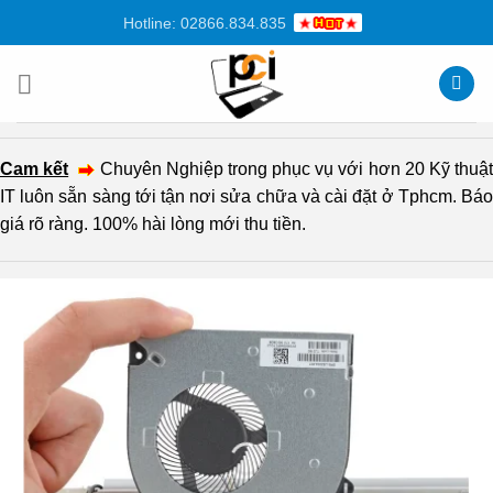
Chuyển
Hotline: 02866.834.835
đến
nội
dung
Cam kết
Chuyên Nghiệp trong phục vụ với hơn 20 Kỹ thuậ
IT luôn sẵn sàng tới tận nơi sửa chữa và cài đặt ở Tphcm. Báo
giá rõ ràng. 100% hài lòng mới thu tiền.