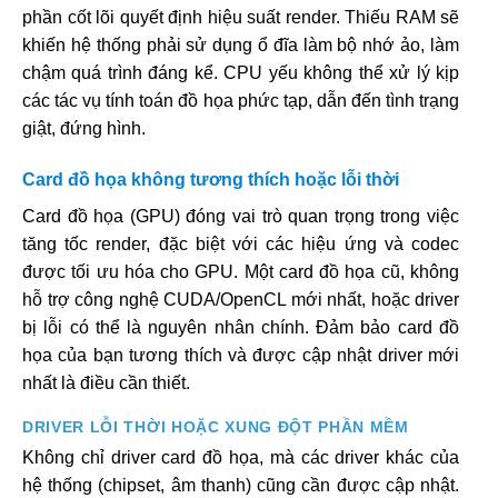
phần cốt lõi quyết định hiệu suất render. Thiếu RAM sẽ
khiến hệ thống phải sử dụng ổ đĩa làm bộ nhớ ảo, làm
chậm quá trình đáng kể. CPU yếu không thể xử lý kịp
các tác vụ tính toán đồ họa phức tạp, dẫn đến tình trạng
giật, đứng hình.
Card đồ họa không tương thích hoặc lỗi thời
Card đồ họa (GPU) đóng vai trò quan trọng trong việc
tăng tốc render, đặc biệt với các hiệu ứng và codec
được tối ưu hóa cho GPU. Một card đồ họa cũ, không
hỗ trợ công nghệ CUDA/OpenCL mới nhất, hoặc driver
bị lỗi có thể là nguyên nhân chính. Đảm bảo card đồ
họa của bạn tương thích và được cập nhật driver mới
nhất là điều cần thiết.
DRIVER LỖI THỜI HOẶC XUNG ĐỘT PHẦN MỀM
Không chỉ driver card đồ họa, mà các driver khác của
hệ thống (chipset, âm thanh) cũng cần được cập nhật.