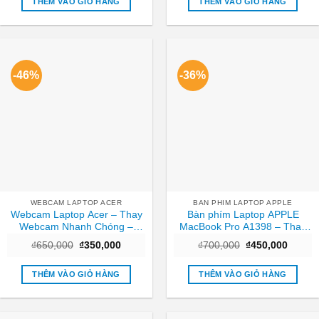
THÊM VÀO GIỎ HÀNG
THÊM VÀO GIỎ HÀNG
₫250,000.
₫300.
-46%
-36%
WEBCAM LAPTOP ACER
BAN PHIM LAPTOP APPLE
Webcam Laptop Acer – Thay
Bàn phím Laptop APPLE
Webcam Nhanh Chóng –
MacBook Pro A1398 – Thay
Trung Tâm TPHCM
Nhanh – Giá Rẻ TPHCM
Giá
Giá
Giá
Giá
₫
650,000
₫
350,000
₫
700,000
₫
450,000
gốc
hiện
gốc
hiện
là:
tại
là:
tại
₫650,000.
là:
₫700,000.
là:
THÊM VÀO GIỎ HÀNG
THÊM VÀO GIỎ HÀNG
₫350,000.
₫450,0