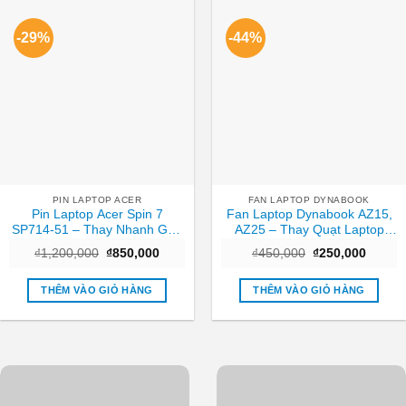
-29%
-44%
PIN LAPTOP ACER
FAN LAPTOP DYNABOOK
Pin Laptop Acer Spin 7
Fan Laptop Dynabook AZ15,
SP714-51 – Thay Nhanh Gần
AZ25 – Thay Quạt Laptop
Đây Nhất
TPHCM Nhanh Chóng, Giá
Giá
Giá
Giá
Giá
₫
1,200,000
₫
850,000
₫
450,000
₫
250,000
Tốt
gốc
hiện
gốc
hiện
là:
tại
là:
tại
₫1,200,000.
là:
₫450,000.
là:
THÊM VÀO GIỎ HÀNG
THÊM VÀO GIỎ HÀNG
₫850,000.
₫250,0