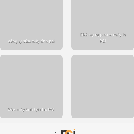
Dịch vụ nạp mực máy in
công ty sửa máy tính pci
PCI
Sửa máy tính tại nhà PCI