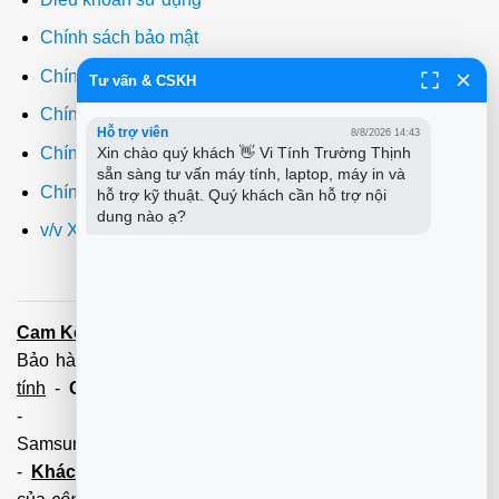
Chính sách bảo mật
Chính sách thanh toán
Tư vấn & CSKH
Chính sách giao hàng
Hỗ trợ viên
8/8/2026 14:43
Xin chào quý khách 👋 Vi Tính Trường Thịnh 
Chính sách đổi trả
sẵn sàng tư vấn máy tính, laptop, máy in và 
Chính sách bảo hành
hỗ trợ kỹ thuật. Quý khách cần hỗ trợ nội 
dung nào ạ?
v/v Xuất hóa đơn đỏ VAT
Cam Kết:
Dịch vụ
sửa máy tính
tới tận nơi trong 60 Phút -
Bảo hành tận tâm - Xuất hóa đơn đỏ đầy đủ
Cài đặt máy
tính
-
Cài Win Tận Nơi
(Win7,8,10) 100 - 200,000 vnđ
-
Nạp Mực in
(HP,Canon,
Samsung,Brother,Xeroc,Panasonic): 100 - 180,000 vnđ
-
Khách hàng lưu ý:
Các số điện thoại trên mới làm