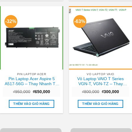
-32%
-63%
PIN LAPTOP ACER
VO LAPTOP VAIO
Pin Laptop Acer Aspire 5
Vỏ Laptop VAIO T Series
A517-56G – Thay Nhanh Tại
VGN-T, VGN-TZ – Thay
TPHCM | Giá Rẻ
Nhanh Trung Tâm TPHCM
Giá
Giá
Giá
Giá
₫
950,000
₫
650,000
₫
800,000
₫
300,000
Giá Tốt
gốc
hiện
gốc
hiện
là:
tại
là:
tại
₫950,000.
là:
₫800,000.
là:
THÊM VÀO GIỎ HÀNG
THÊM VÀO GIỎ HÀNG
₫650,000.
₫300,0