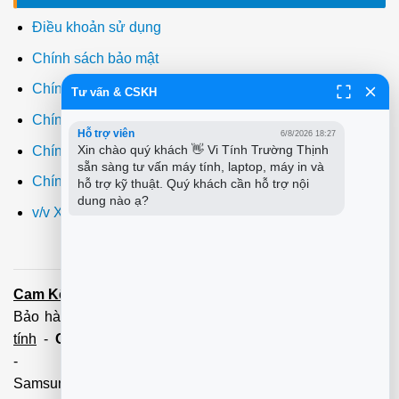
Điều khoản sử dụng
Chính sách bảo mật
Chính sách thanh toán
Tư vấn & CSKH
Chính sách giao hàng
Hỗ trợ viên
6/8/2026 18:27
Xin chào quý khách 👋 Vi Tính Trường Thịnh 
Chính sách đổi trả
sẵn sàng tư vấn máy tính, laptop, máy in và 
Chính sách bảo hành
hỗ trợ kỹ thuật. Quý khách cần hỗ trợ nội 
dung nào ạ?
v/v Xuất hóa đơn đỏ VAT
Cam Kết:
Dịch vụ
sửa máy tính
tới tận nơi trong 60 Phút -
Bảo hành tận tâm - Xuất hóa đơn đỏ đầy đủ
Cài đặt máy
tính
-
Cài Win Tận Nơi
(Win7,8,10) 100 - 200,000 vnđ
-
Nạp Mực in
(HP,Canon,
Samsung,Brother,Xeroc,Panasonic): 100 - 180,000 vnđ