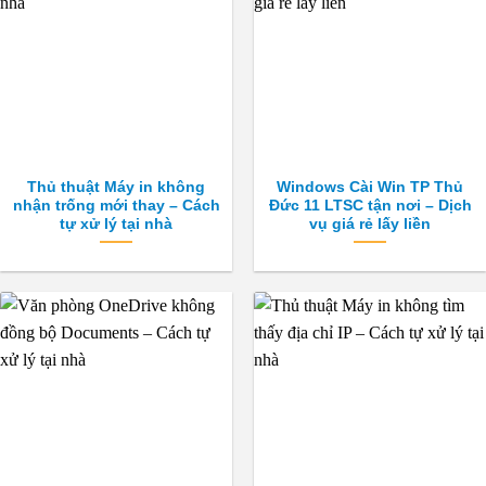
Thủ thuật Máy in không
Windows Cài Win TP Thủ
nhận trống mới thay – Cách
Đức 11 LTSC tận nơi – Dịch
tự xử lý tại nhà
vụ giá rẻ lấy liền