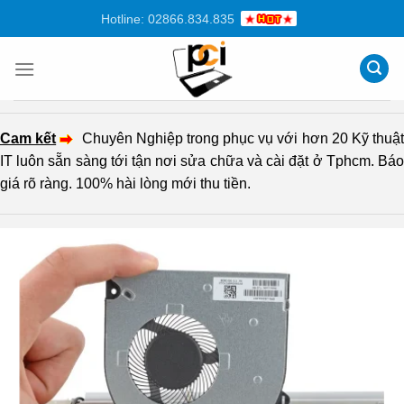
Chuyển
Hotline: 02866.834.835
đến
nội
dung
Cam kết
Chuyên Nghiệp trong phục vụ với hơn 20 Kỹ thuậ
IT luôn sẵn sàng tới tận nơi sửa chữa và cài đặt ở Tphcm. Báo
giá rõ ràng. 100% hài lòng mới thu tiền.