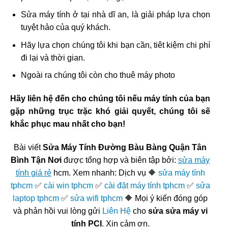
Sửa máy tính ở tại nhà dĩ an, là giải pháp lựa chọn
tuyệt hảo của quý khách.
Hãy lựa chọn chúng tôi khi bạn cần, tiêt kiệm chi phí
đi lại và thời gian.
Ngoài ra chúng tôi còn cho thuê máy photo
Hãy liên hệ đến cho chúng tôi nếu máy tính của bạn
gặp những trục trặc khó giải quyết, chúng tôi sẽ
khắc phục mau nhất cho bạn!
Bài viết
Sửa Máy Tính Đường Bàu Bàng Quận Tân
Bình Tận Nơi
được tổng hợp và biên tập bởi:
sửa máy
tính giá rẻ
hcm. Xem nhanh: Dịch vụ 🔶
sửa máy tính
tphcm
✅
cài win tphcm
✅
cài đặt máy tính tphcm
✅
sửa
laptop tphcm
✅
sửa wifi tphcm
🔶 Mọi ý kiến đóng góp
và phản hồi vui lòng gửi
Liên Hệ
cho
sửa sửa máy vi
tính PCI
. Xin cảm ơn.