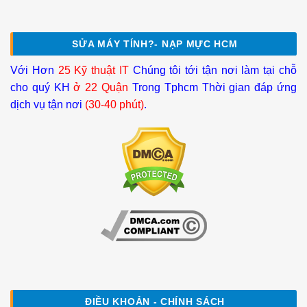
SỬA MÁY TÍNH?- NẠP MỰC HCM
Với Hơn
25 Kỹ thuật IT
Chúng tôi tới tận nơi làm tại chỗ
cho quý KH
ở 22 Quận
Trong Tphcm Thời gian đáp ứng
dịch vụ tận nơi
(30-40 phút)
.
ĐIỀU KHOẢN - CHÍNH SÁCH