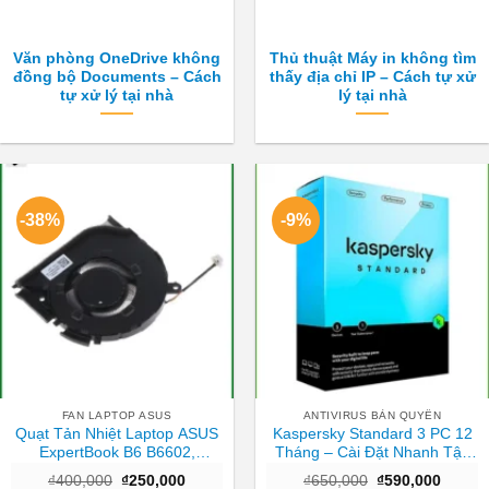
Văn phòng OneDrive không
Thủ thuật Máy in không tìm
đồng bộ Documents – Cách
thấy địa chỉ IP – Cách tự xử
tự xử lý tại nhà
lý tại nhà
-38%
-9%
FAN LAPTOP ASUS
ANTIVIRUS BẢN QUYỀN
Quạt Tản Nhiệt Laptop ASUS
Kaspersky Standard 3 PC 12
ExpertBook B6 B6602,
Tháng – Cài Đặt Nhanh Tận
B6602FC2 – Thay Giá Rẻ Lấy
Nơi TPHCM
Giá
Giá
Giá
Giá
₫
400,000
₫
250,000
₫
650,000
₫
590,000