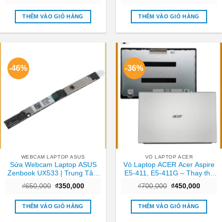
Ngay TPHCM
gốc
hiện
gốc
hiện
là:
tại
là:
tại
₫400,000.
là:
₫650,000.
là:
THÊM VÀO GIỎ HÀNG
THÊM VÀO GIỎ HÀNG
₫250,000.
₫590,0
-46%
-36%
WEBCAM LAPTOP ASUS
VỎ LAPTOP ACER
Sửa Webcam Laptop ASUS
Vỏ Laptop ACER Acer Aspire
Zenbook UX533 | Trung Tâm
E5-411, E5-411G – Thay thế
Laptop Gần Nhất TPHCM
Trong ngày TPHCM
Giá
Giá
Giá
Giá
₫
650,000
₫
350,000
₫
700,000
₫
450,000
gốc
hiện
gốc
hiện
là:
tại
là:
tại
₫650,000.
là:
₫700,000.
là:
THÊM VÀO GIỎ HÀNG
THÊM VÀO GIỎ HÀNG
₫350,000.
₫450,0