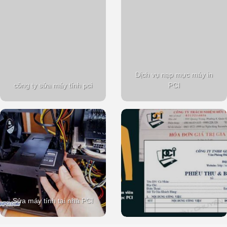
Dịch vụ nạp mực máy in
công ty sửa máy tính pci
PCI
Sửa máy tính tại nhà PCI