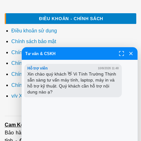
ĐIỀU KHOẢN - CHÍNH SÁCH
Điều khoản sử dụng
Chính sách bảo mật
Chính sách thanh toán
Tư vấn & CSKH
Chính sách giao hàng
Hỗ trợ viên
10/8/2026 11:48
Chính sách đổi trả
Xin chào quý khách 👋 Vi Tính Trường Thịnh 
sẵn sàng tư vấn máy tính, laptop, máy in và 
Chính sách bảo hành
hỗ trợ kỹ thuật. Quý khách cần hỗ trợ nội 
dung nào ạ?
v/v Xuất hóa đơn đỏ VAT
Cam Kết:
Dịch vụ
sửa máy tính
tới tận nơi trong 60 Phút -
Bảo hành tận tâm - Xuất hóa đơn đỏ đầy đủ
Cài đặt máy
tính
-
Cài Win Tận Nơi
(Win7,8,10) 100 - 200,000 vnđ