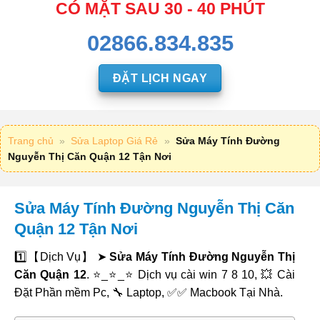
CÓ MẶT SAU 30 - 40 PHÚT
02866.834.835
ĐẶT LỊCH NGAY
Trang chủ
»
Sửa Laptop Giá Rẻ
»
Sửa Máy Tính Đường
Nguyễn Thị Căn Quận 12 Tận Nơi
Sửa Máy Tính Đường Nguyễn Thị Căn
Quận 12 Tận Nơi
1️⃣【Dịch Vụ】 ➤
Sửa Máy Tính Đường Nguyễn Thị
Căn Quận 12
. ⭐_⭐_⭐ Dịch vụ cài win 7 8 10, 💥 Cài
Đặt Phần mềm Pc, 🔧 Laptop, ✅✅ Macbook Tại Nhà.