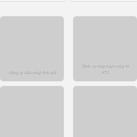
Dịch vụ nạp mực máy in
công ty sửa máy tính pci
PCI