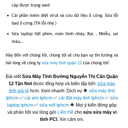
cập được trang wed.
Cài phần mêm diệt virut và cứu dữ liệu ổ cứng. Sửa lỗi
bad ổ cứng (TH lỗi nhẹ )
Sửa laptop liệt phím, màn hình nháy, Xọc , Nhiễu, sai
màu…
Hãy đến với chúng tôi, chúng tôi sẽ cho bạn sự tin tưởng và
hài lòng về công ty
sửa máy tính quận 12
của chúng tôi!
Bài viết
Sửa Máy Tính Đường Nguyễn Thị Căn Quận
12 Tận Nơi
được tổng hợp và biên tập bởi:
sửa máy
tính giá rẻ
hcm. Xem nhanh: Dịch vụ 🔶
sửa máy tính
tphcm
✅
cài win tphcm
✅
cài đặt máy tính tphcm
✅
sửa
laptop tphcm
✅
sửa wifi tphcm
🔶 Mọi ý kiến đóng góp
và phản hồi vui lòng gửi
Liên Hệ
cho
sửa sửa máy vi
tính PCI
. Xin cảm ơn.