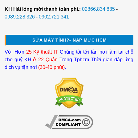
KH Hài lòng mới thanh toán phí.:
02866.834.835
-
0989.228.326
-
0902.721.341
SỬA MÁY TÍNH?- NẠP MỰC HCM
Với Hơn
25 Kỹ thuật IT
Chúng tôi tới tận nơi làm tại chỗ
cho quý KH
ở 22 Quận
Trong Tphcm Thời gian đáp ứng
dịch vụ tận nơi
(30-40 phút)
.