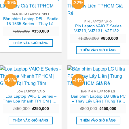
-30%
-32%
BAN PHIM LAPTOP DELL
Bàn phím Laptop DELL Studio
PIN LAPTOP VAIO
15 1535 Series – Thay Lấy
Pin Laptop VAIO Z Series
Ngay Giá Tốt TPHCM
VJZ13, VJZ131, VJZ132 –
Giá
Giá
₫
500,000
₫
350,000
gốc
hiện
Thay Lấy Liền TPHCM Giá Rẻ
Giá
Giá
là:
tại
₫
1,250,000
₫
850,000
gốc
hiện
₫500,000.
là:
THÊM VÀO GIỎ HÀNG
là:
tại
₫350,000.
₫1,250,000.
là:
THÊM VÀO GIỎ HÀNG
₫850,
-44%
-44%
LOA LAPTOP VAIO
BAN PHIM LAPTOP LG
Loa Laptop VAIO E Series –
Bàn phím Laptop LG Ultra PC
Thay Loa Nhanh TPHCM | Giá
– Thay Lấy Liền | Trung Tâm
Tốt Tại Trung Tâm
TPHCM Giá Rẻ
Giá
Giá
Giá
Giá
₫
450,000
₫
250,000
₫
800,000
₫
450,000
gốc
hiện
gốc
hiện
là:
tại
là:
tại
₫450,000.
là:
₫800,000.
là:
THÊM VÀO GIỎ HÀNG
THÊM VÀO GIỎ HÀNG
₫250,000.
₫450,0