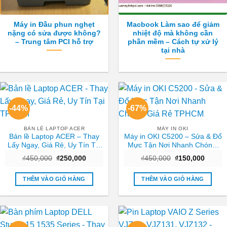
Máy in Đầu phun nghẹt
Macbook Làm sao để giảm
nặng có sửa được không?
nhiệt độ mà không cần
– Trung tâm PCI hỗ trợ
phần mềm – Cách tự xử lý
tại nhà
-44%
-67%
BẢN LỀ LAPTOP ACER
MÁY IN OKI
Bản lề Laptop ACER – Thay
Máy in OKI C5200 – Sửa & Đổ
Lấy Ngay, Giá Rẻ, Uy Tín Tại
Mực Tận Nơi Nhanh Chóng,
TPHCM
Giá Rẻ TPHCM
Giá
Giá
Giá
Giá
₫
450,000
₫
250,000
₫
450,000
₫
150,000
gốc
hiện
gốc
hiện
là:
tại
là:
tại
₫450,000.
là:
₫450,000.
là:
THÊM VÀO GIỎ HÀNG
THÊM VÀO GIỎ HÀNG
₫250,000.
₫150,0