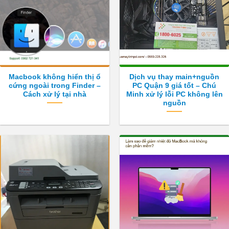
Macbook không hiển thị ổ
Dịch vụ thay main+nguồn
cứng ngoài trong Finder –
PC Quận 9 giá tốt – Chú
Cách xử lý tại nhà
Minh xử lý lỗi PC không lên
nguồn