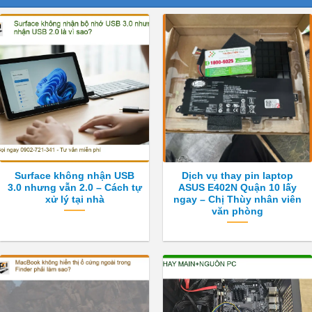
Surface không nhận USB
Dịch vụ thay pin laptop
3.0 nhưng vẫn 2.0 – Cách tự
ASUS E402N Quận 10 lấy
xử lý tại nhà
ngay – Chị Thùy nhân viên
văn phòng