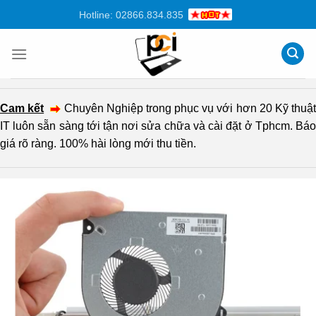
Chuyển
Hotline: 02866.834.835
đến
nội
dung
Cam kết
Chuyên Nghiệp trong phục vụ với hơn 20 Kỹ thuậ
IT luôn sẵn sàng tới tận nơi sửa chữa và cài đặt ở Tphcm. Báo
giá rõ ràng. 100% hài lòng mới thu tiền.