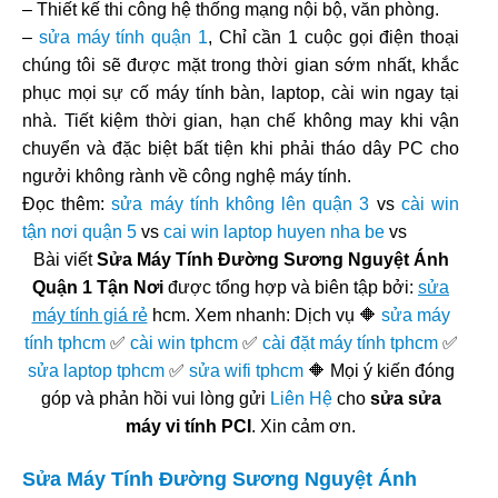
– Thiết kế thi công hệ thống mạng nội bộ, văn phòng.
–
sửa máy tính quận 1
, Chỉ cần 1 cuộc gọi điện thoại
chúng tôi sẽ được mặt trong thời gian sớm nhất, khắc
phục mọi sự cố máy tính bàn, laptop, cài win ngay tại
nhà. Tiết kiệm thời gian, hạn chế không may khi vận
chuyển và đặc biệt bất tiện khi phải tháo dây PC cho
ngưởi không rành về công nghệ máy tính.
Đọc thêm:
sửa máy tính không lên quận 3
vs
cài win
tận nơi quận 5
vs
cai win laptop huyen nha be
vs
Bài viết
Sửa Máy Tính Đường Sương Nguyệt Ánh
Quận 1 Tận Nơi
được tổng hợp và biên tập bởi:
sửa
máy tính giá rẻ
hcm. Xem nhanh: Dịch vụ 🔶
sửa máy
tính tphcm
✅
cài win tphcm
✅
cài đặt máy tính tphcm
✅
sửa laptop tphcm
✅
sửa wifi tphcm
🔶 Mọi ý kiến đóng
góp và phản hồi vui lòng gửi
Liên Hệ
cho
sửa sửa
máy vi tính PCI
. Xin cảm ơn.
Sửa Máy Tính Đường Sương Nguyệt Ánh