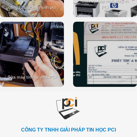
Dịch vụ nạp mực máy in
công ty sửa máy tính pci
PCI
Sửa máy tính tại nhà PCI
CÔNG TY TNHH GIẢI PHÁP TIN HỌC PCI