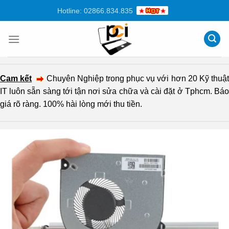
Chuyển
Hotline: 02866.834.835
đến
nội
dung
Cam kết
Chuyên Nghiệp trong phục vụ với hơn 20 Kỹ thuậ
IT luôn sẵn sàng tới tận nơi sửa chữa và cài đặt ở Tphcm. Báo
giá rõ ràng. 100% hài lòng mới thu tiền.