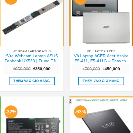
WEBCAM LAPTOP ASUS
VỎ LAPTOP ACER
Sửa Webcam Laptop ASUS
Vỏ Laptop ACER Acer Aspire
Zenbook UX533 | Trung Tâm
E5-411, E5-411G – Thay thế
Laptop Gần Nhất TPHCM
Trong ngày TPHCM
Giá
Giá
Giá
Giá
₫
650,000
₫
350,000
₫
700,000
₫
450,000
gốc
hiện
gốc
hiện
là:
tại
là:
tại
₫650,000.
là:
₫700,000.
là:
THÊM VÀO GIỎ HÀNG
THÊM VÀO GIỎ HÀNG
₫350,000.
₫450,0
-32%
-63%