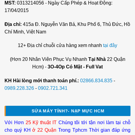
MST:
0313214056 - Ngày Cấp Phép & Hoạt Động:
17/04/2015
Địa chỉ:
415a Đ. Nguyễn Văn Bá, Khu Phố 6, Thủ Đức, Hồ
Chí Minh, Việt Nam
12+ Địa chỉ chuỗi cửa hàng xem nhanh
tại đây
(Hơn 20 Nhân Viên Phục Vụ Nhanh
Tại Nhà
22 Quận
Hcm) -
3O-4Op Có Mặt - Full Vat
KH Hài lòng mới thanh toán phí.:
02866.834.835
-
0989.228.326
-
0902.721.341
SỬA MÁY TÍNH?- NẠP MỰC HCM
Với Hơn
25 Kỹ thuật IT
Chúng tôi tới tận nơi làm tại chỗ
cho quý KH
ở 22 Quận
Trong Tphcm Thời gian đáp ứng