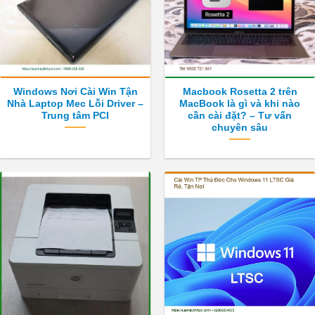
Windows Nơi Cài Win Tận
Macbook Rosetta 2 trên
Nhà Laptop Mec Lỗi Driver –
MacBook là gì và khi nào
Trung tâm PCI
cần cài đặt? – Tư vấn
chuyên sâu