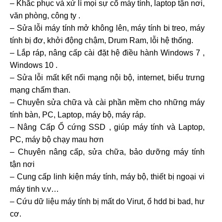
– Khắc phục và xử lí mọi sự cố máy tính, laptop tận nơi,
văn phòng, công ty .
– Sửa lỗi máy tính mở không lên, máy tính bi treo, máy
tính bị đơ, khởi động chậm, Drum Ram, lỗi hệ thống.
– Lắp ráp, nâng cấp cài đặt hệ điều hành Windows 7 ,
Windows 10 .
– Sửa lỗi mất kết nối mạng nội bộ, internet, biểu trưng
mạng chấm than.
– Chuyên sửa chữa và cài phần mềm cho những máy
tính bàn, PC, Laptop, máy bộ, máy ráp.
– Nâng Cấp Ổ cứng SSD , giúp máy tính và Laptop,
PC, máy bộ chạy mau hơn
– Chuyên nâng cấp, sửa chữa, bảo dưỡng máy tính
tận nơi
– Cung cấp linh kiện máy tính, máy bộ, thiết bị ngoại vi
máy tinh v.v…
– Cứu dữ liệu máy tính bị mất do Virut, ổ hdd bi bad, hư
cơ.