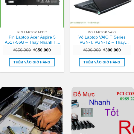
PIN LAPTOP ACER
VO LAPTOP VAIO
Pin Laptop Acer Aspire 5
Vỏ Laptop VAIO T Series
A517-56G – Thay Nhanh Tại
VGN-T, VGN-TZ – Thay
TPHCM | Giá Rẻ
Nhanh Trung Tâm TPHCM
Giá
Giá
Giá
Giá
₫
950,000
₫
650,000
₫
800,000
₫
300,000
Giá Tốt
gốc
hiện
gốc
hiện
là:
tại
là:
tại
₫950,000.
là:
₫800,000.
là:
THÊM VÀO GIỎ HÀNG
THÊM VÀO GIỎ HÀNG
₫650,000.
₫300,0