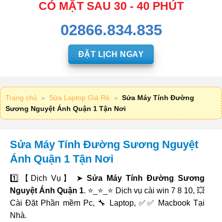
CÓ MẶT SAU 30 - 40 PHÚT
02866.834.835
ĐẶT LỊCH NGAY
Trang chủ
»
Sửa Laptop Giá Rẻ
»
Sửa Máy Tính Đường
Sương Nguyệt Ánh Quận 1 Tận Nơi
Sửa Máy Tính Đường Sương Nguyệt
Ánh Quận 1 Tận Nơi
1️⃣【Dịch Vụ】 ➤
Sửa Máy Tính Đường Sương
Nguyệt Ánh Quận 1
. ⭐_⭐_⭐ Dịch vụ cài win 7 8 10, 💥
Cài Đặt Phần mềm Pc, 🔧 Laptop, ✅✅ Macbook Tại
Nhà.