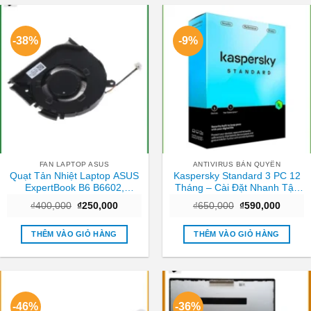
-38%
-9%
FAN LAPTOP ASUS
ANTIVIRUS BẢN QUYỀN
Quạt Tản Nhiệt Laptop ASUS
Kaspersky Standard 3 PC 12
ExpertBook B6 B6602,
Tháng – Cài Đặt Nhanh Tận
B6602FC2 – Thay Giá Rẻ Lấy
Nơi TPHCM
Giá
Giá
Giá
Giá
₫
400,000
₫
250,000
₫
650,000
₫
590,000
Ngay TPHCM
gốc
hiện
gốc
hiện
là:
tại
là:
tại
₫400,000.
là:
₫650,000.
là:
THÊM VÀO GIỎ HÀNG
THÊM VÀO GIỎ HÀNG
₫250,000.
₫590,0
-46%
-36%