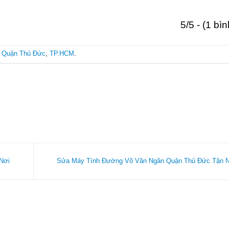
5/5 - (1 bì
ẻ
Quận Thủ Đức
,
TP.HCM
.
Nơi
Sửa Máy Tính Đường Võ Văn Ngân Quận Thủ Đức Tận 