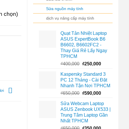
Sửa nguồn máy tính
nh chọn)
dịch vụ nâng cấp máy tính
Quạt Tản Nhiệt Laptop
ASUS ExpertBook B6
B6602, B6602FC2 -
Thay Giá Rẻ Lấy Ngay
TPHCM
Giá
Giá
₫
400,000
₫
250,000
gốc
hiện
Kaspersky Standard 3
là:
tại
PC 12 Tháng - Cài Đặt
₫400,000.
là:
Nhanh Tận Nơi TPHCM
₫250,000.
Nơi
Giá
Giá
₫
650,000
₫
590,000
gốc
hiện
Sửa Webcam Laptop
là:
tại
ASUS Zenbook UX533 |
₫650,000.
là:
Trung Tâm Laptop Gần
₫590,000.
Nhất TPHCM
Giá
Giá
₫
650,000
₫
350,000