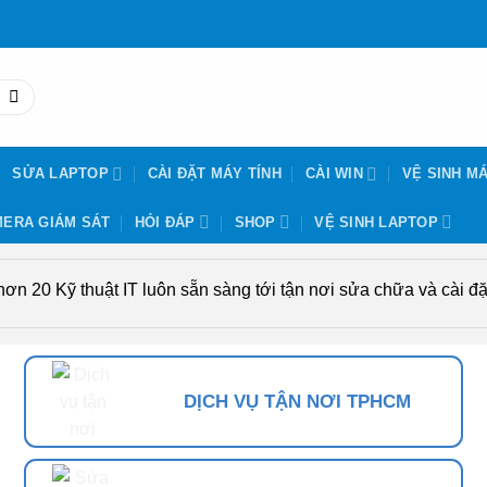
SỬA LAPTOP
CÀI ĐẶT MÁY TÍNH
CÀI WIN
VỆ SINH MÁ
ERA GIÁM SÁT
HỎI ĐÁP
SHOP
VỆ SINH LAPTOP
n 20 Kỹ thuật IT luôn sẵn sàng tới tận nơi sửa chữa và cài đặt
DỊCH VỤ TẬN NƠI TPHCM