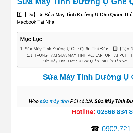
Sửa Máy Tính Đường Ụ Ghe 
1️⃣【Dv】 ➤
Sửa Máy Tính Đường Ụ Ghe Quận Thủ
Macbook Tại Nhà.
Mục Lục
Sửa Máy Tính Đường Ụ Ghe Quận Thủ Đức – 1️⃣【Tận 
TRUNG TÂM SỬA MÁY TÍNH PC, LAPTOP TẠI PCI – 
Sửa Máy Tính Đường Ụ Ghe Quận Thủ Đức Tận Nơi
Sửa Máy Tính Đường Ụ 
Web
sửa máy tính
PCI có bài:
Sửa Máy Tính Đ
Hotline:
02866 834 
☎
0902.721