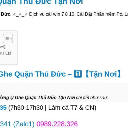
Quận Thủ Đức Tận Nơi
 Đức
. ⭐_⭐_⭐ Dịch vụ cài win 7 8 10, Cài Đặt Phần mềm Pc, 
Nơi】
TP.HCM
Ghe Quận Thủ Đức – 1️⃣【Tận Nơi】
ường Ụ Ghe Quận Thủ Đức Tận Nơi
chi tiết như sau:
835
(7h30-17h30 | Làm cả T7 & CN)
.341
(Zalo1)
0989.228.326