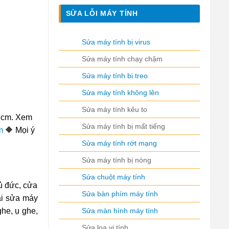
SỬA LỖI MÁY TÍNH
Sửa máy tính bị virus
Sửa máy tính chạy chậm
Sửa máy tính bị treo
Sửa máy tính không lên
Sửa máy tính kêu to
cm. Xem
Sửa máy tính bị mất tiếng
m
🔶 Mọi ý
Sửa máy tính rớt mạng
Sửa máy tính bị nóng
Sửa chuột máy tính
ủ đức, cửa
Sửa bàn phím máy tính
ại sửa máy
Sửa màn hình máy tính
he, ụ ghe,
Sửa loa vi tính