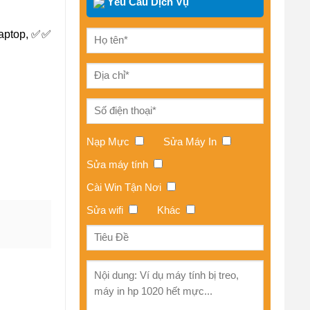
Yêu Cầu Dịch Vụ
Laptop, ✅✅
Nạp Mực
Sửa Máy In
Sửa máy tính
Cài Win Tận Nơi
Sửa wifi
Khác