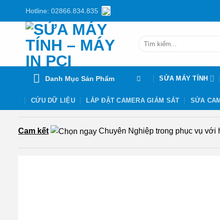
Chuyển
Hotline: 02866.834.835
đến
nội
Tìm
dung
kiếm:
Danh Mục Sản Phẩm
SỬA MÁY TÍNH
CỨU DỮ LIỆU
LẮP ĐẶT CAMERA GIÁM SÁT
SỬA CAM
Cam kết
Chuyên Nghiệp trong phục vụ với hơ