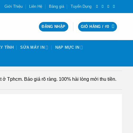
Giới Thiệu
Liên Hệ
Bảng giá
Tuyển Dụng
ĐĂNG NHẬP
GIỎ HÀNG /
₫
0
Y TÍNH
SỬA MÁY IN
NẠP MỰC IN
 ở Tphcm. Báo giá rõ ràng. 100% hài lòng mới thu tiền.