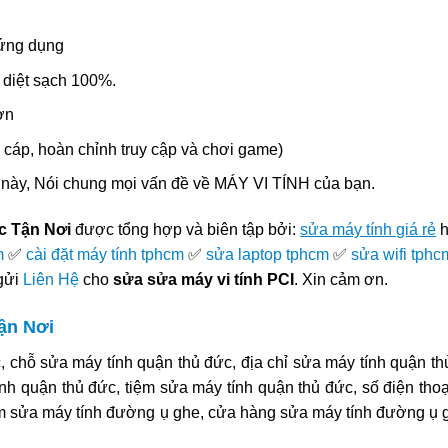
 ứng dụng
 diệt sạch 100%.
ơn
cáp, hoàn chỉnh truy cập và chơi game)
 này, Nói chung mọi vấn đề về MÁY VI TÍNH của bạn.
c Tận Nơi
được tổng hợp và biên tập bởi:
sửa máy tính giá rẻ
h
m
✅
cài đặt máy tính tphcm
✅
sửa laptop tphcm
✅
sửa wifi tphc
 gửi
Liên Hệ
cho
sửa sửa máy vi tính PCI
. Xin cảm ơn.
ận Nơi
 chỗ sửa máy tính quận thủ đức, địa chỉ sửa máy tính quận th
nh quận thủ đức, tiệm sửa máy tính quận thủ đức, số điện tho
iệm sửa máy tính đường ụ ghe, cửa hàng sửa máy tính đường ụ g