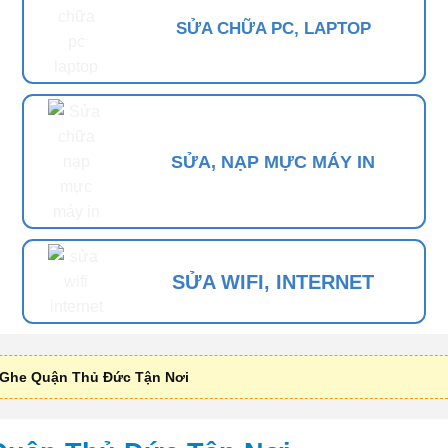
SỬA CHỮA PC, LAPTOP
SỬA, NẠP MỰC MÁY IN
SỬA WIFI, INTERNET
Ghe Quận Thủ Đức Tận Nơi