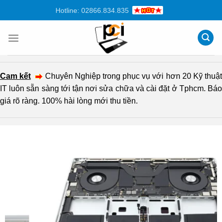
Chuyển
Hotline: 02866.834.835
đến
nội
dung
Cam kết
Chuyên Nghiệp trong phục vụ với hơn 20 Kỹ thuậ
IT luôn sẵn sàng tới tận nơi sửa chữa và cài đặt ở Tphcm. Báo
giá rõ ràng. 100% hài lòng mới thu tiền.