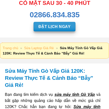
CÓ MẶT SAU 30 - 40 PHÚT
02866.834.835
ĐẶT LỊCH NGAY
Trang chủ
»
Sửa Laptop Giá Rẻ
»
Sửa Máy Tính Gò Vấp Giá
120K: Review Thực Tế & Cảnh Báo “Bẫy” Giá Rẻ!
Sửa Máy Tính Gò Vấp Giá 120K:
Review Thực Tế & Cảnh Báo “Bẫy”
Giá Rẻ!
Bạn đang tìm kiếm dịch vụ
sửa máy tính Gò Vấp
và
bắt gặp những quảng cáo hấp dẫn về mức giá chỉ
120K? Chắc hẳn bạn đang tự hỏi:
Sửa máy tính