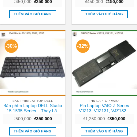
Giá
Giá
Giá
Giá
₫
450,000
₫
250,000
₫
450,000
₫
150,000
gốc
hiện
gốc
hiện
là:
tại
là:
tại
₫450,000.
là:
₫450,000.
là:
THÊM VÀO GIỎ HÀNG
THÊM VÀO GIỎ HÀNG
₫250,000.
₫150,0
-30%
-32%
BAN PHIM LAPTOP DELL
PIN LAPTOP VAIO
Bàn phím Laptop DELL Studio
Pin Laptop VAIO Z Series
15 1535 Series – Thay Lấy
VJZ13, VJZ131, VJZ132 –
Ngay Giá Tốt TPHCM
Thay Lấy Liền TPHCM Giá Rẻ
Giá
Giá
Giá
Giá
₫
500,000
₫
350,000
₫
1,250,000
₫
850,000
gốc
hiện
gốc
hiện
là:
tại
là:
tại
₫500,000.
là:
₫1,250,000.
là:
THÊM VÀO GIỎ HÀNG
THÊM VÀO GIỎ HÀNG
₫350,000.
₫850,