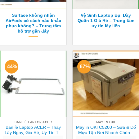
Surface không nhận
Vệ Sinh Laptop Bụi Dày
AirPods có cách nào khắc
Quận 1 Giá Rẻ – Trung tâm
phục không? – Trung tâm
uy tín lấy liền
hỗ trợ gần đây
-44%
-67%
BẢN LỀ LAPTOP ACER
MÁY IN OKI
Bản lề Laptop ACER – Thay
Máy in OKI C5200 – Sửa & Đổ
Lấy Ngay, Giá Rẻ, Uy Tín Tại
Mực Tận Nơi Nhanh Chóng,
TPHCM
Giá Rẻ TPHCM