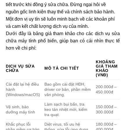
tiết trước khi đồng ý sửa chữa. Đừng ngại hỏi về
nguồn gốc linh kiện thay thế và chính sách bảo hành.
Một đơn vị uy tín sẽ luôn minh bạch về các khoản phí
và cam kết chất lượng dịch vụ của mình.
Dưới đây là bảng giá tham khảo cho các dịch vụ sửa
chữa máy tính phổ biến, giúp bạn có cái nhìn thực tế
hơn về chi phí:
KHOẢNG
DỊCH VỤ SỬA
GIÁ THAM
MÔ TẢ CHI TIẾT
CHỮA
KHẢO
(VNĐ)
Cài đặt lại hệ điều
Bao gồm cài đặt HĐH,
200.000đ –
hành
driver cơ bản, phần mềm
450.000đ
(Windows/macOS)
văn phòng.
Làm sạch bụi bẩn, tra
Vệ sinh, bảo
150.000đ –
keo tản nhiệt mới, kiểm
dưỡng máy tính
300.000đ
tra quạt.
Khắc phục lỗi
Diệt virus, tối ưu hệ
180.000đ –
phần mềm cơ bản
thống, sửa lỗi ứng dụng.
400.000đ