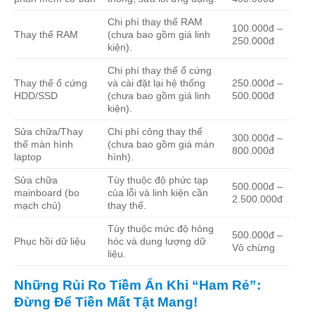
Chi phí thay thế RAM
100.000đ –
Thay thế RAM
(chưa bao gồm giá linh
250.000đ
kiện).
Chi phí thay thế ổ cứng
Thay thế ổ cứng
và cài đặt lại hệ thống
250.000đ –
HDD/SSD
(chưa bao gồm giá linh
500.000đ
kiện).
Sửa chữa/Thay
Chi phí công thay thế
300.000đ –
thế màn hình
(chưa bao gồm giá màn
800.000đ
laptop
hình).
Sửa chữa
Tùy thuộc độ phức tạp
500.000đ –
mainboard (bo
của lỗi và linh kiện cần
2.500.000đ
mạch chủ)
thay thế.
Tùy thuộc mức độ hỏng
500.000đ –
Phục hồi dữ liệu
hóc và dung lượng dữ
Vô chừng
liệu.
Những Rủi Ro Tiềm Ẩn Khi “Ham Rẻ”:
Đừng Để Tiền Mất Tật Mang!