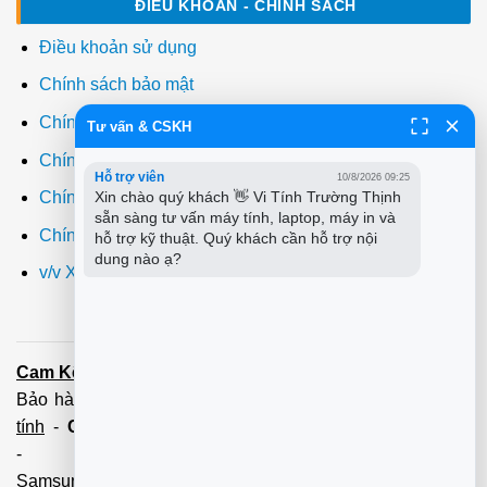
ĐIỀU KHOẢN - CHÍNH SÁCH
Điều khoản sử dụng
Chính sách bảo mật
Chính sách thanh toán
Tư vấn & CSKH
Chính sách giao hàng
Hỗ trợ viên
10/8/2026 09:25
Xin chào quý khách 👋 Vi Tính Trường Thịnh 
Chính sách đổi trả
sẵn sàng tư vấn máy tính, laptop, máy in và 
Chính sách bảo hành
hỗ trợ kỹ thuật. Quý khách cần hỗ trợ nội 
dung nào ạ?
v/v Xuất hóa đơn đỏ VAT
Cam Kết:
Dịch vụ
sửa máy tính
tới tận nơi trong 60 Phút -
Bảo hành tận tâm - Xuất hóa đơn đỏ đầy đủ
Cài đặt máy
tính
-
Cài Win Tận Nơi
(Win7,8,10) 100 - 200,000 vnđ
-
Nạp Mực in
(HP,Canon,
Samsung,Brother,Xeroc,Panasonic): 100 - 180,000 vnđ