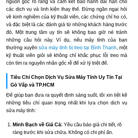
nguồn gốc rõ ràng và cam kết bảo hành dài hạn cho
các dịch vụ và linh kiện thay thế. Đừng ngần ngại hỏi
về kinh nghiệm của kỹ thuật viên, các chứng chỉ họ có,
và đặc biệt là các đánh giá từ những khách hàng trước
đó. Một trung tâm uy tín sẽ không bao giờ né tránh
những câu hỏi này. Ví dụ, nếu máy tính của bạn
thường xuyên
sửa máy tính bị treo tại Bình Thạnh
, một
kỹ thuật viên giỏi sẽ không chỉ khắc phục lỗi treo mà
còn tìm ra nguyên nhân gốc rễ để xử lý triệt để.
Tiêu Chí Chọn Dịch Vụ Sửa Máy Tính Uy Tín Tại
Gò Vấp và TP.HCM
Để giúp bạn đưa ra quyết định sáng suốt, tôi xin liệt kê
những tiêu chí quan trọng nhất khi lựa chọn dịch vụ
sửa máy tính:
Minh Bạch về Giá Cả:
Yêu cầu báo giá chi tiết, rõ
ràng trước khi sửa chữa. Không có chi phí ẩn.