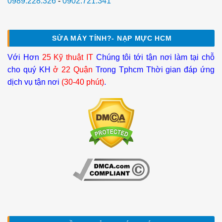
0989.228.326
-
0902.721.341
SỬA MÁY TÍNH?- NẠP MỰC HCM
Với Hơn
25 Kỹ thuật IT
Chúng tôi tới tận nơi làm tại chỗ
cho quý KH
ở 22 Quận
Trong Tphcm Thời gian đáp ứng
dịch vụ tận nơi
(30-40 phút)
.