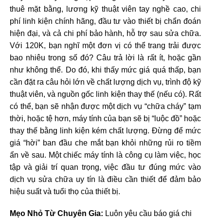
thuê mặt bằng, lương kỹ thuật viên tay nghề cao, chi
phí linh kiện chính hãng, đầu tư vào thiết bị chẩn đoán
hiện đại, và cả chi phí bảo hành, hỗ trợ sau sửa chữa.
Với 120K, bạn nghĩ một đơn vị có thể trang trải được
bao nhiêu trong số đó? Câu trả lời là rất ít, hoặc gần
như không thể. Do đó, khi thấy mức giá quá thấp, bạn
cần đặt ra câu hỏi lớn về chất lượng dịch vụ, trình độ kỹ
thuật viên, và nguồn gốc linh kiện thay thế (nếu có). Rất
có thể, bạn sẽ nhận được một dịch vụ “chữa cháy” tạm
thời, hoặc tệ hơn, máy tính của bạn sẽ bị “luộc đồ” hoặc
thay thế bằng linh kiện kém chất lượng. Đừng để mức
giá “hời” ban đầu che mắt bạn khỏi những rủi ro tiềm
ẩn về sau. Một chiếc máy tính là công cụ làm việc, học
tập và giải trí quan trọng, việc đầu tư đúng mức vào
dịch vụ sửa chữa uy tín là điều cần thiết để đảm bảo
hiệu suất và tuổi thọ của thiết bị.
Mẹo Nhỏ Từ Chuyên Gia:
Luôn yêu cầu báo giá chi