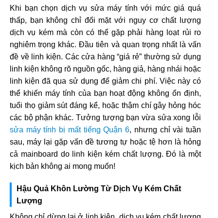
Khi bạn chọn dịch vụ sửa máy tính với mức giá quá
thấp, bạn không chỉ đối mặt với nguy cơ chất lượng
dịch vụ kém mà còn có thể gặp phải hàng loạt rủi ro
nghiêm trọng khác. Đầu tiên và quan trọng nhất là vấn
đề về linh kiện. Các cửa hàng “giá rẻ” thường sử dụng
linh kiện không rõ nguồn gốc, hàng giả, hàng nhái hoặc
linh kiện đã qua sử dụng để giảm chi phí. Việc này có
thể khiến máy tính của bạn hoạt động không ổn định,
tuổi thọ giảm sút đáng kể, hoặc thậm chí gây hỏng hóc
các bộ phận khác. Tưởng tượng bạn vừa sửa xong lỗi
sửa máy tính bị mất tiếng Quận 6
, nhưng chỉ vài tuần
sau, máy lại gặp vấn đề tương tự hoặc tệ hơn là hỏng
cả mainboard do linh kiện kém chất lượng. Đó là một
kịch bản không ai mong muốn!
Hậu Quả Khôn Lường Từ Dịch Vụ Kém Chất
Lượng
Không chỉ dừng lại ở linh kiện, dịch vụ kém chất lượng