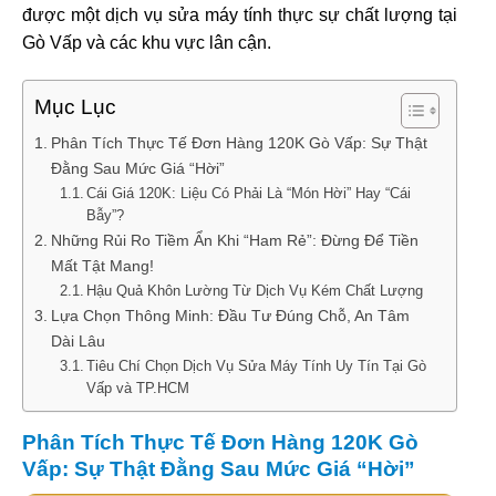
được một dịch vụ sửa máy tính thực sự chất lượng tại
Gò Vấp và các khu vực lân cận.
Mục Lục
Phân Tích Thực Tế Đơn Hàng 120K Gò Vấp: Sự Thật
Đằng Sau Mức Giá “Hời”
Cái Giá 120K: Liệu Có Phải Là “Món Hời” Hay “Cái
Bẫy”?
Những Rủi Ro Tiềm Ẩn Khi “Ham Rẻ”: Đừng Để Tiền
Mất Tật Mang!
Hậu Quả Khôn Lường Từ Dịch Vụ Kém Chất Lượng
Lựa Chọn Thông Minh: Đầu Tư Đúng Chỗ, An Tâm
Dài Lâu
Tiêu Chí Chọn Dịch Vụ Sửa Máy Tính Uy Tín Tại Gò
Vấp và TP.HCM
Phân Tích Thực Tế Đơn Hàng 120K Gò
Vấp: Sự Thật Đằng Sau Mức Giá “Hời”