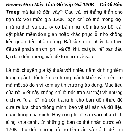
Review Đơn Máy Tính Gò Vấp Giá 120K – Có Gì Bên
Trong
mà lại rẻ đến vậy? Câu trả lời thẳng thắn cho
bạn là: Với mức giá 120K, bạn chỉ có thể mong đợi
những dịch vụ cực kỳ cơ bản như kiểm tra sơ bộ, cài
đặt phần mềm đơn giản hoặc khắc phục lỗi nhỏ không
liên quan đến phần cứng. Bất kỳ sự cố phức tạp hơn
đều sẽ phát sinh chi phí, và đôi khi, cái giá “rẻ” ban đầu
lại dẫn đến những vấn đề lớn hơn về sau.
Là một chuyên gia kỹ thuật với nhiều năm kinh nghiệm
trong ngành, tôi hiểu rõ những mánh khóe và chiêu trò
mà một số đơn vị kém uy tín thường áp dụng. Mục tiêu
của bài viết này không chỉ là bóc trần sự thật về những
dịch vụ “giá rẻ” mà còn trang bị cho bạn kiến thức để
đưa ra lựa chọn thông minh, bảo vệ tài sản và dữ liệu
quan trọng của mình. Hãy cùng tôi đi sâu vào phân tích
từng khía cạnh, từ những gì bạn có thể nhận được với
120K cho đến những rủi ro tiềm ẩn và cách để tìm