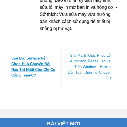
phòng: Bảo trì định kỳ dàn máy tính,
sửa lỗi máy in mờ bản in và hỏng cơ. -
Sở thích: Vừa sửa máy vừa hướng
dẫn khách cách sử dụng để thiết bị
không bị hư vặt.
Giải Mã & Khắc Phục Lỗi
Giải Mã:
Surface Nên
Automatic Repair Lặp Lại
Chọn Hub Chuyển Đổi
Trên Windows: Hướng
Nào Tốt Nhất Cho Chỉ Có
Dẫn Toàn Diện Từ Chuyên
Cổng Type-C?
Gia
BÀI VIẾT MỚI