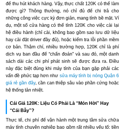
để thu hút khách hàng. Vậy, thực chất 120K có thể làm
được gì? Thông thường, nó chỉ đủ để chi trả cho
những công việc cực kỳ đơn giản, mang tính bề mặt. Ví
dụ, một số cửa hàng có thể tính 120K cho việc cài lại
hệ điều hành (chỉ cài, không bao gồm sao lưu dữ liệu
hay cài đặt driver đầy đủ), hoặc kiểm tra lỗi phần mềm
cơ bản. Thậm chí, nhiều trường hợp, 120K chỉ là phí
dịch vụ ban đầu để “chẩn đoán” và sau đó, một danh
sách dài các chi phí phát sinh sẽ được đưa ra. Điều
này đặc biệt đúng khi máy tính của bạn gặp phải các
vấn đề phức tạp hơn như
sửa máy tính bị nóng Quận 6
giá rẻ gần đây
, cần can thiệp sâu vào phần cứng hoặc
hệ thống tản nhiệt.
Cái Giá 120K: Liệu Có Phải Là “Món Hời” Hay
“Cái Bẫy”?
Thực tế, chi phí để vận hành một trung tâm sửa chữa
máy tính chuyên nghiệp bao gồm rất nhiều yếu tố: tiền