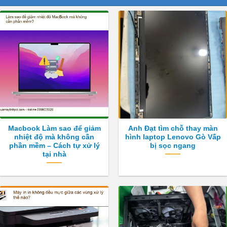
Macbook Làm sao để giảm
Anh Đạt tìm chỗ thay màn
nhiệt độ mà không cần
hình laptop Lenovo Gò Vấp
phần mềm – Cách tự xử lý
bị sọc ngang
tại nhà