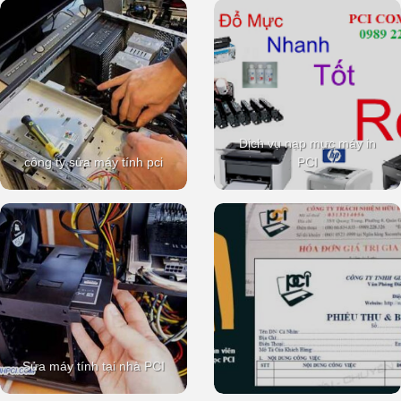
Dịch vụ nạp mực máy in
công ty sửa máy tính pci
PCI
Sửa máy tính tại nhà PCI