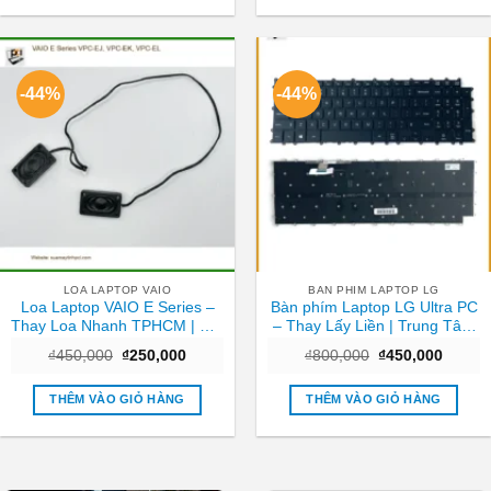
-44%
-44%
LOA LAPTOP VAIO
BAN PHIM LAPTOP LG
Loa Laptop VAIO E Series –
Bàn phím Laptop LG Ultra PC
Thay Loa Nhanh TPHCM | Giá
– Thay Lấy Liền | Trung Tâm
Tốt Tại Trung Tâm
TPHCM Giá Rẻ
Giá
Giá
Giá
Giá
₫
450,000
₫
250,000
₫
800,000
₫
450,000
gốc
hiện
gốc
hiện
là:
tại
là:
tại
₫450,000.
là:
₫800,000.
là:
THÊM VÀO GIỎ HÀNG
THÊM VÀO GIỎ HÀNG
₫250,000.
₫450,0