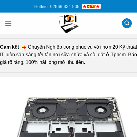
Chuyển
Hotline: 02866.834.835
đến
nội
dung
Cam kết
Chuyên Nghiệp trong phục vụ với hơn 20 Kỹ thuậ
IT luôn sẵn sàng tới tận nơi sửa chữa và cài đặt ở Tphcm. Báo
giá rõ ràng. 100% hài lòng mới thu tiền.