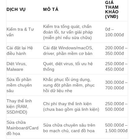
GIÁ
THAM
DỊCH VỤ
MÔ TẢ
KHẢO
(VNĐ)
Kiểm tra tổng quát, chẩn
Kiểm tra & Tư
0đ –
đoán lỗi, tư vấn giải pháp
vấn
100.000đ
(miễn phí nếu sửa chữa)
Cài đặt lại Hệ
Cài đặt Windows/macOS,
200.000đ –
điều hành
driver, phần mềm cơ bản
350.000đ
Diệt Virus,
Quét, diệt virus, tối ưu hệ
250.000đ –
Malware
thống
450.000đ
Sửa lỗi phần
Khắc phục lỗi ứng dụng,
300.000đ –
mềm chuyên
xung đột phần mềm, phục
700.000đ
sâu
hồi dữ liệu nhẹ
Thay thế linh
Chi phí thay thế linh kiện
250.000đ –
kiện (RAM,
(chưa bao gồm giá linh kiện)
500.000đ
SSD/HDD)
Sửa chữa
Sửa chữa chuyên sâu trên
500.000đ –
Mainboard/Card
bo mạch chủ, card đồ họa
1.500.000đ
đồ họa