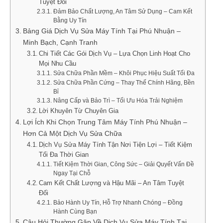
Tuyệt Đối
Đảm Bảo Chất Lượng, An Tâm Sử Dụng – Cam Kết
Bằng Uy Tín
Bảng Giá Dịch Vụ Sửa Máy Tính Tại Phú Nhuận –
Minh Bạch, Cạnh Tranh
Chi Tiết Các Gói Dịch Vụ – Lựa Chọn Linh Hoạt Cho
Mọi Nhu Cầu
Sửa Chữa Phần Mềm – Khôi Phục Hiệu Suất Tối Đa
Sửa Chữa Phần Cứng – Thay Thế Chính Hãng, Bền
Bỉ
Nâng Cấp và Bảo Trì – Tối Ưu Hóa Trải Nghiệm
Lời Khuyên Từ Chuyên Gia
Lợi Ích Khi Chọn Trung Tâm Máy Tính Phú Nhuận –
Hơn Cả Một Dịch Vụ Sửa Chữa
Dịch Vụ Sửa Máy Tính Tận Nơi Tiện Lợi – Tiết Kiệm
Tối Đa Thời Gian
Tiết Kiệm Thời Gian, Công Sức – Giải Quyết Vấn Đề
Ngay Tại Chỗ
Cam Kết Chất Lượng và Hậu Mãi – An Tâm Tuyệt
Đối
Bảo Hành Uy Tín, Hỗ Trợ Nhanh Chóng – Đồng
Hành Cùng Bạn
Câu Hỏi Thường Gặp Về Dịch Vụ Sửa Máy Tính Tại