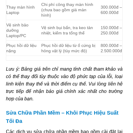
Chi phí công thay màn hình
Thay màn hình
300.000đ –
(chưa bao gồm giá màn
Laptop
600.000đ
hình)
Vệ sinh bảo
Vệ sinh bụi bẩn, tra keo tản
150.000đ –
dưỡng
nhiệt, kiểm tra tổng thể
250.000đ
Laptop/PC
Phục hồi dữ liệu
Phục hồi dữ liệu từ ổ cứng bị
800.000đ –
nặng
hỏng vật lý (tùy mức độ)
2.500.000đ
Lưu ý: Bảng giá trên chỉ mang tính chất tham khảo và
có thể thay đổi tùy thuộc vào độ phức tạp của lỗi, loại
linh kiện thay thế và thời điểm cụ thể. Vui lòng liên hệ
trực tiếp để nhận báo giá chính xác nhất cho trường
hợp của bạn.
Sửa Chữa Phần Mềm – Khôi Phục Hiệu Suất
Tối Đa
Các dịch vụ sửa chữa phần mềm bao gồm cài đặt lại