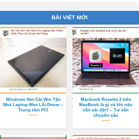
BÀI VIẾT MỚI
Windows Nơi Cài Win Tận
Macbook Rosetta 2 trên
Nhà Laptop Mec Lỗi Driver –
MacBook là gì và khi nào
Trung tâm PCI
cần cài đặt? – Tư vấn
chuyên sâu