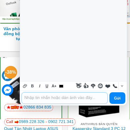
Văn phòng OneDrive không
Thủ thuật Máy in không tìm
đồng bộ Documents – Cách
thấy địa chỉ IP – Cách tự xử
tự xử lý tại nhà
lý tại nhà
-38%
-9%
👋
👍
🌹
😊
❤️
📞
B
I
U
A+
Gửi
02866 834 835
Call
0989.228.326
-
0902.721.341
FAN LAPTOP ASUS
ANTIVIRUS BẢN QUYỀN
Quạt Tản Nhiệt Laptop ASUS
Kaspersky Standard 3 PC 12