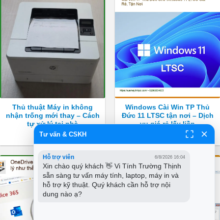
Thủ thuật Máy in không
Windows Cài Win TP Thủ
nhận trống mới thay – Cách
Đức 11 LTSC tận nơi – Dịch
tự xử lý tại nhà
vụ giá rẻ lấy liền
Tư vấn & CSKH
Hỗ trợ viên
6/8/2026 16:04
Xin chào quý khách 👋 Vi Tính Trường Thịnh 
sẵn sàng tư vấn máy tính, laptop, máy in và 
hỗ trợ kỹ thuật. Quý khách cần hỗ trợ nội 
dung nào ạ?