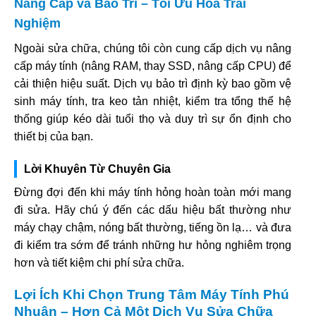
Nâng Cấp và Bảo Trì – Tối Ưu Hóa Trải
Nghiệm
Ngoài sửa chữa, chúng tôi còn cung cấp dịch vụ nâng
cấp máy tính (nâng RAM, thay SSD, nâng cấp CPU) để
cải thiện hiệu suất. Dịch vụ bảo trì định kỳ bao gồm vệ
sinh máy tính, tra keo tản nhiệt, kiểm tra tổng thể hệ
thống giúp kéo dài tuổi thọ và duy trì sự ổn định cho
thiết bị của bạn.
Lời Khuyên Từ Chuyên Gia
Đừng đợi đến khi máy tính hỏng hoàn toàn mới mang
đi sửa. Hãy chú ý đến các dấu hiệu bất thường như
máy chạy chậm, nóng bất thường, tiếng ồn lạ… và đưa
đi kiểm tra sớm để tránh những hư hỏng nghiêm trọng
hơn và tiết kiệm chi phí sửa chữa.
Lợi Ích Khi Chọn Trung Tâm Máy Tính Phú
Nhuận – Hơn Cả Một Dịch Vụ Sửa Chữa