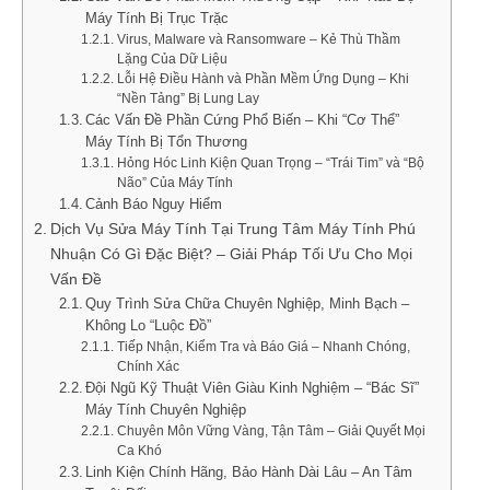
Máy Tính Bị Trục Trặc
Virus, Malware và Ransomware – Kẻ Thù Thầm
Lặng Của Dữ Liệu
Lỗi Hệ Điều Hành và Phần Mềm Ứng Dụng – Khi
“Nền Tảng” Bị Lung Lay
Các Vấn Đề Phần Cứng Phổ Biến – Khi “Cơ Thể”
Máy Tính Bị Tổn Thương
Hỏng Hóc Linh Kiện Quan Trọng – “Trái Tim” và “Bộ
Não” Của Máy Tính
Cảnh Báo Nguy Hiểm
Dịch Vụ Sửa Máy Tính Tại Trung Tâm Máy Tính Phú
Nhuận Có Gì Đặc Biệt? – Giải Pháp Tối Ưu Cho Mọi
Vấn Đề
Quy Trình Sửa Chữa Chuyên Nghiệp, Minh Bạch –
Không Lo “Luộc Đồ”
Tiếp Nhận, Kiểm Tra và Báo Giá – Nhanh Chóng,
Chính Xác
Đội Ngũ Kỹ Thuật Viên Giàu Kinh Nghiệm – “Bác Sĩ”
Máy Tính Chuyên Nghiệp
Chuyên Môn Vững Vàng, Tận Tâm – Giải Quyết Mọi
Ca Khó
Linh Kiện Chính Hãng, Bảo Hành Dài Lâu – An Tâm