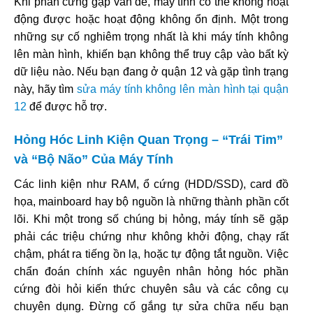
Khi phần cứng gặp vấn đề, máy tính có thể không hoạt
động được hoặc hoạt động không ổn định. Một trong
những sự cố nghiêm trọng nhất là khi máy tính không
lên màn hình, khiến bạn không thể truy cập vào bất kỳ
dữ liệu nào. Nếu bạn đang ở quận 12 và gặp tình trạng
này, hãy tìm
sửa máy tính không lên màn hình tại quận
12
để được hỗ trợ.
Hỏng Hóc Linh Kiện Quan Trọng – “Trái Tim”
và “Bộ Não” Của Máy Tính
Các linh kiện như RAM, ổ cứng (HDD/SSD), card đồ
họa, mainboard hay bộ nguồn là những thành phần cốt
lõi. Khi một trong số chúng bị hỏng, máy tính sẽ gặp
phải các triệu chứng như không khởi động, chạy rất
chậm, phát ra tiếng ồn lạ, hoặc tự động tắt nguồn. Việc
chẩn đoán chính xác nguyên nhân hỏng hóc phần
cứng đòi hỏi kiến thức chuyên sâu và các công cụ
chuyên dụng. Đừng cố gắng tự sửa chữa nếu bạn