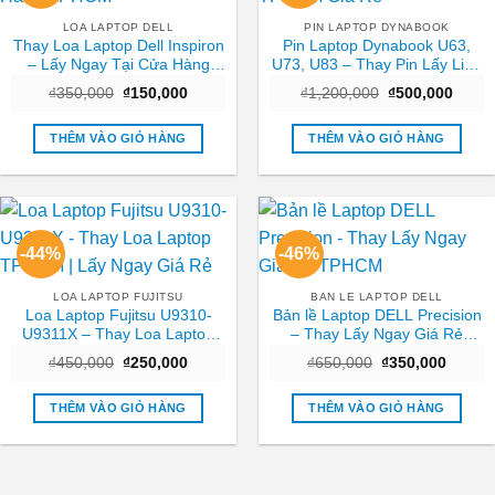
LOA LAPTOP DELL
PIN LAPTOP DYNABOOK
Thay Loa Laptop Dell Inspiron
Pin Laptop Dynabook U63,
– Lấy Ngay Tại Cửa Hàng
U73, U83 – Thay Pin Lấy Liền
TPHCM
TPHCM Giá Rẻ
Giá
Giá
Giá
Giá
₫
350,000
₫
150,000
₫
1,200,000
₫
500,000
gốc
hiện
gốc
hiện
là:
tại
là:
tại
₫350,000.
là:
₫1,200,000.
là:
THÊM VÀO GIỎ HÀNG
THÊM VÀO GIỎ HÀNG
₫150,000.
₫500,
-44%
-46%
LOA LAPTOP FUJITSU
BAN LE LAPTOP DELL
Loa Laptop Fujitsu U9310-
Bản lề Laptop DELL Precision
U9311X – Thay Loa Laptop
– Thay Lấy Ngay Giá Rẻ
TPHCM | Lấy Ngay Giá Rẻ
TPHCM
Giá
Giá
Giá
Giá
₫
450,000
₫
250,000
₫
650,000
₫
350,000
gốc
hiện
gốc
hiện
là:
tại
là:
tại
₫450,000.
là:
₫650,000.
là:
THÊM VÀO GIỎ HÀNG
THÊM VÀO GIỎ HÀNG
₫250,000.
₫350,0