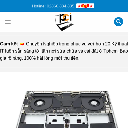
Chuyển
Hotline: 02866.834.835
đến
nội
dung
Cam kết
Chuyên Nghiệp trong phục vụ với hơn 20 Kỹ thuậ
IT luôn sẵn sàng tới tận nơi sửa chữa và cài đặt ở Tphcm. Báo
giá rõ ràng. 100% hài lòng mới thu tiền.