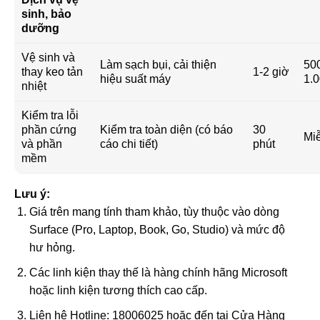
sinh, bảo
dưỡng
Vệ sinh và
Làm sạch bụi, cải thiện
500
thay keo tản
1-2 giờ
hiệu suất máy
1.
nhiệt
Kiểm tra lỗi
phần cứng
Kiểm tra toàn diện (có báo
30
Miễ
và phần
cáo chi tiết)
phút
mềm
Lưu ý:
Giá trên mang tính tham khảo, tùy thuộc vào dòng
Surface (Pro, Laptop, Book, Go, Studio) và mức độ
hư hỏng.
Các linh kiện thay thế là hàng chính hãng Microsoft
hoặc linh kiện tương thích cao cấp.
Liên hệ Hotline: 18006025 hoặc đến tại Cửa Hàng