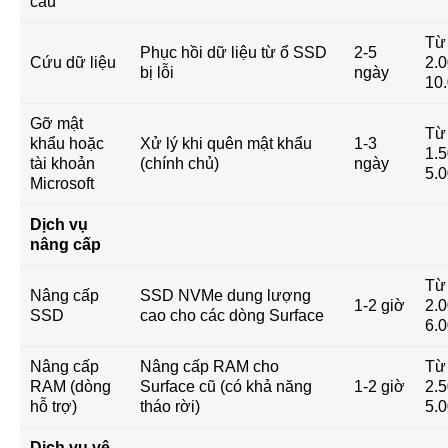
cầu
Từ
Phục hồi dữ liệu từ ổ SSD
2-5
Cứu dữ liệu
2.0
bị lỗi
ngày
10
Gỡ mật
Từ
khẩu hoặc
Xử lý khi quên mật khẩu
1-3
1.5
tài khoản
(chính chủ)
ngày
5.
Microsoft
Dịch vụ
nâng cấp
Từ
Nâng cấp
SSD NVMe dung lượng
1-2 giờ
2.0
SSD
cao cho các dòng Surface
6.
Nâng cấp
Nâng cấp RAM cho
Từ
RAM (dòng
Surface cũ (có khả năng
1-2 giờ
2.5
hỗ trợ)
tháo rời)
5.
Dịch vụ vệ