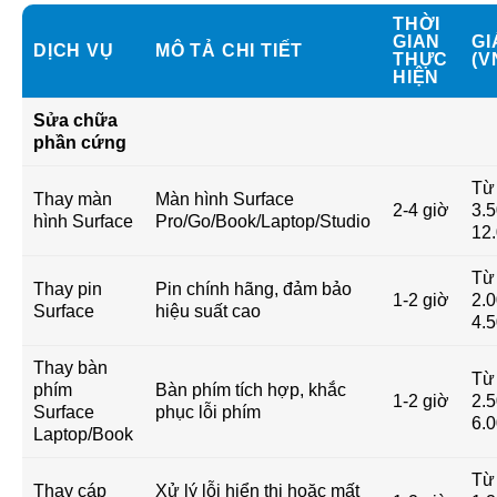
THỜI
GIAN
GI
DỊCH VỤ
MÔ TẢ CHI TIẾT
THỰC
(V
HIỆN
Sửa chữa
phần cứng
Từ
Thay màn
Màn hình Surface
2-4 giờ
3.5
hình Surface
Pro/Go/Book/Laptop/Studio
12
Từ
Thay pin
Pin chính hãng, đảm bảo
1-2 giờ
2.0
Surface
hiệu suất cao
4.
Thay bàn
Từ
phím
Bàn phím tích hợp, khắc
1-2 giờ
2.5
Surface
phục lỗi phím
6.
Laptop/Book
Từ
Thay cáp
Xử lý lỗi hiển thị hoặc mất