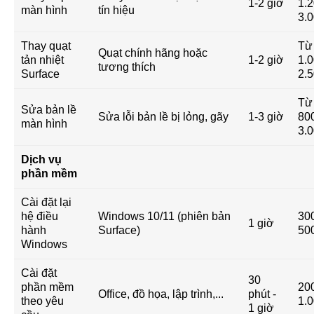
1-2 giờ
1.2
màn hình
tín hiệu
3.
Thay quạt
Từ
Quạt chính hãng hoặc
tản nhiệt
1-2 giờ
1.0
tương thích
Surface
2.
Từ
Sửa bản lề
Sửa lỗi bản lề bị lỏng, gãy
1-3 giờ
800
màn hình
3.
Dịch vụ
phần mềm
Cài đặt lại
hệ điều
Windows 10/11 (phiên bản
300
1 giờ
hành
Surface)
50
Windows
Cài đặt
30
phần mềm
200
Office, đồ họa, lập trình,...
phút -
theo yêu
1.
1 giờ