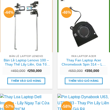
-44%
-46%
BẢN LỀ LAPTOP LENOVO
FAN LAPTOP ACER
Bản Lề Laptop Lenovo 100 –
Thay Fan Laptop Acer
Thay Thế Lấy Liền, Giá Tốt
Chromebook Spin 314 – Lấy
TPHCM
Liền Tại TPHCM | Giá Tốt
Giá
Giá
Giá
Giá
₫
450,000
₫
250,000
₫
650,000
₫
350,000
gốc
hiện
gốc
hiện
là:
tại
là:
tại
₫450,000.
là:
₫650,000.
là:
THÊM VÀO GIỎ HÀNG
THÊM VÀO GIỎ HÀNG
₫250,000.
₫350,0
-57%
-58%