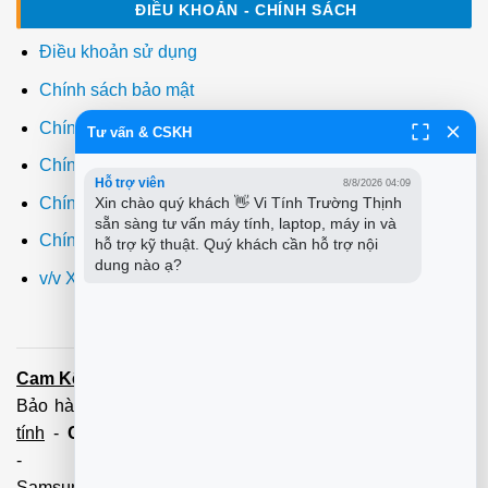
ĐIỀU KHOẢN - CHÍNH SÁCH
Điều khoản sử dụng
Chính sách bảo mật
Chính sách thanh toán
Tư vấn & CSKH
Chính sách giao hàng
Hỗ trợ viên
8/8/2026 04:09
Chính sách đổi trả
Xin chào quý khách 👋 Vi Tính Trường Thịnh 
sẵn sàng tư vấn máy tính, laptop, máy in và 
Chính sách bảo hành
hỗ trợ kỹ thuật. Quý khách cần hỗ trợ nội 
dung nào ạ?
v/v Xuất hóa đơn đỏ VAT
Cam Kết:
Dịch vụ
sửa máy tính
tới tận nơi trong 60 Phút -
Bảo hành tận tâm - Xuất hóa đơn đỏ đầy đủ
Cài đặt máy
tính
-
Cài Win Tận Nơi
(Win7,8,10) 100 - 200,000 vnđ
-
Nạp Mực in
(HP,Canon,
Samsung,Brother,Xeroc,Panasonic): 100 - 180,000 vnđ