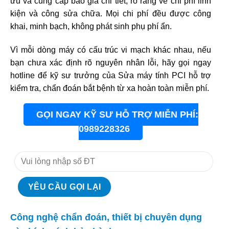
ưu và cung cấp báo giá chi tiết, rõ ràng về chi phí linh
kiện và công sửa chữa. Mọi chi phí đều được công
khai, minh bạch, không phát sinh phụ phí ẩn.
Vì mỗi dòng máy có cấu trúc vi mạch khác nhau, nếu
bạn chưa xác định rõ nguyên nhân lỗi, hãy gọi ngay
hotline để kỹ sư trưởng của Sửa máy tính PCI hỗ trợ
kiểm tra, chẩn đoán bắt bệnh từ xa hoàn toàn miễn phí.
GỌI NGAY KỸ SƯ HỖ TRỢ MIỄN PHÍ:
0989228326
Công nghệ chẩn đoán, thiết bị chuyên dụng