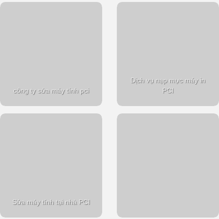
Dịch vụ nạp mực máy in
công ty sửa máy tính pci
PCI
Sửa máy tính tại nhà PCI