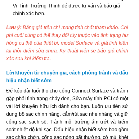
Vi Tính Trường Thịnh để được tư vấn và báo giá
chính xác hơn.
Lưu ý:
Bảng giá trên chỉ mang tính chất tham khảo. Chi
phí cuối cùng có thể thay đổi tùy thuộc vào tình trạng hư
hỏng cụ thể của thiết bị, model Surface và giá linh kiện
tại thời điểm sửa chữa. Kỹ thuật viên sẽ báo giá chính
xác sau khi kiểm tra.
Lời khuyên từ chuyên gia, cách phòng tránh và dấu
hiệu nhận biết sớm
Để kéo dài tuổi thọ cho cổng Connect Surface và tránh
gặp phải tình trạng cháy đen, Sửa máy tính PCI có một
vài lời khuyên hữu ích dành cho bạn. Luôn ưu tiên sử
dụng bộ sạc chính hãng, cắm/rút sạc nhẹ nhàng và giữ
cổng sạc sạch sẽ. Tránh môi trường ẩm ướt và kiểm
soát nhiệt độ khi sạc. Dấu hiệu nhận biết sớm bao gồm
sạc chập chờn, cổng sạc nóng bất thường, có mùi khét