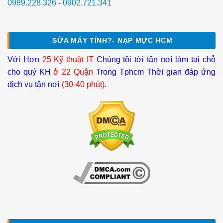
0989.228.326
-
0902.721.341
SỬA MÁY TÍNH?- NẠP MỰC HCM
Với Hơn
25 Kỹ thuật IT
Chúng tôi tới tận nơi làm tại chỗ
cho quý KH
ở 22 Quận
Trong Tphcm Thời gian đáp ứng
dịch vụ tận nơi
(30-40 phút)
.