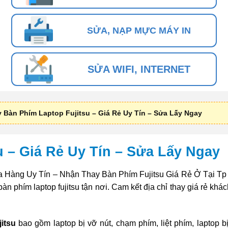
SỬA, NẠP MỰC MÁY IN
SỬA WIFI, INTERNET
 Bàn Phím Laptop Fujitsu – Giá Rẻ Uy Tín – Sửa Lấy Ngay
 – Giá Rẻ Uy Tín – Sửa Lấy Ngay
 Hàng Uy Tín – Nhận Thay Bàn Phím Fujitsu Giá Rẻ Ở Tại T
phím laptop fujitsu tận nơi. Cam kết địa chỉ thay giá rẻ khác
jitsu
bao gồm laptop bị vỡ nút, chạm phím, liệt phím, laptop b