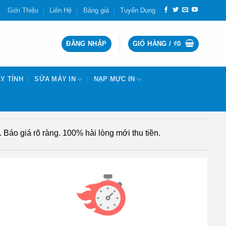
Giới Thiệu
Liên Hệ
Bảng giá
Tuyển Dụng
ĐĂNG NHẬP
GIỎ HÀNG /
₫
0
Y TÍNH
SỬA MÁY IN
NẠP MỰC IN
Báo giá rõ ràng. 100% hài lòng mới thu tiền.