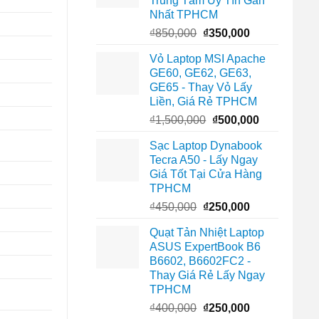
Trung Tâm Uy Tín Gần
Nhất TPHCM
Giá
Giá
₫
850,000
₫
350,000
gốc
hiện
Vỏ Laptop MSI Apache
là:
tại
GE60, GE62, GE63,
₫850,000.
là:
GE65 - Thay Vỏ Lấy
₫350,000.
Liền, Giá Rẻ TPHCM
Giá
Giá
₫
1,500,000
₫
500,000
gốc
hiện
Sạc Laptop Dynabook
là:
tại
Tecra A50 - Lấy Ngay
₫1,500,000.
là:
Giá Tốt Tại Cửa Hàng
₫500,000.
TPHCM
Giá
Giá
₫
450,000
₫
250,000
gốc
hiện
Quạt Tản Nhiệt Laptop
là:
tại
ASUS ExpertBook B6
₫450,000.
là:
B6602, B6602FC2 -
₫250,000.
Thay Giá Rẻ Lấy Ngay
TPHCM
Giá
Giá
₫
400,000
₫
250,000