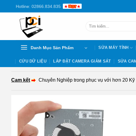
Chuyển
Hotline: 02866.834.835
đến
nội
Tìm
dung
kiếm:
Danh Mục Sản Phẩm
SỬA MÁY TÍNH
CỨU DỮ LIỆU
LẮP ĐẶT CAMERA GIÁM SÁT
SỬA CAM
Cam kết
Chuyên Nghiệp trong phục vụ với hơn 20 Kỹ th