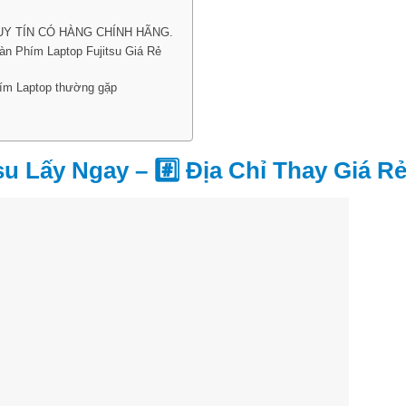
Ỉ UY TÍN CÓ HÀNG CHÍNH HÃNG.
àn Phím Laptop Fujitsu Giá Rẻ
phím Laptop thường gặp
u Lấy Ngay – #️⃣ Địa Chỉ Thay Giá R