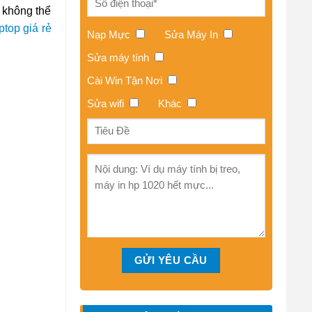
g không thể
top giá rẻ
Nạp Mực
Sửa Máy In
Sửa máy tính
Cài Win Tận Nơi
Sửa wifi
Khác