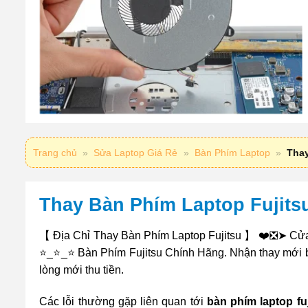
Trang chủ
»
Sửa Laptop Giá Rẻ
»
Bàn Phím Laptop
»
Thay
Thay Bàn Phím Laptop Fujitsu
【 Địa Chỉ Thay Bàn Phím Laptop Fujitsu 】 ❤️❎➤ Cửa
⭐_⭐_⭐ Bàn Phím Fujitsu Chính Hãng. Nhận thay mới bàn 
lòng mới thu tiền.
Các lỗi thường gặp liên quan tới
bàn phím laptop fu