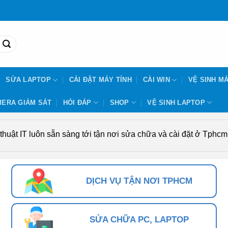
SỬA LAPTOP
CÀI ĐẶT MÁY TÍNH
CÀI WIN
VỆ SINH MÁ
ERA GIÁM SÁT
HỎI ĐÁP
SHOP
VỆ SINH LAPTOP
uật IT luôn sẵn sàng tới tận nơi sửa chữa và cài đặt ở Tphcm. 
DỊCH VỤ TẬN NƠI TPHCM
SỬA CHỮA PC, LAPTOP