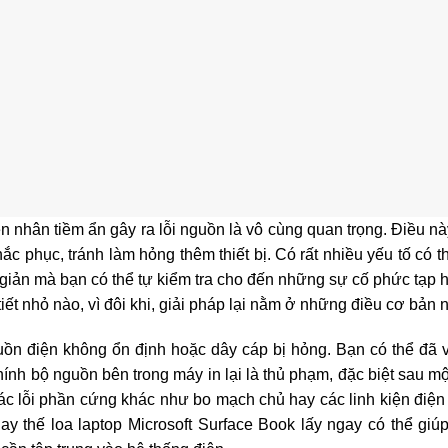
ên nhân tiềm ẩn gây ra lỗi nguồn là vô cùng quan trọng. Điều n
phục, tránh làm hỏng thêm thiết bị. Có rất nhiều yếu tố có t
 giản mà bạn có thể tự kiểm tra cho đến những sự cố phức tạp 
tiết nhỏ nào, vì đôi khi, giải pháp lại nằm ở những điều cơ bản n
ồn điện không ổn định hoặc dây cáp bị hỏng. Bạn có thể đã v
ính bộ nguồn bên trong máy in lại là thủ phạm, đặc biệt sau mộ
ác lỗi phần cứng khác như bo mạch chủ hay các linh kiện điện 
hay thế loa laptop Microsoft Surface Book lấy ngay có thể giú