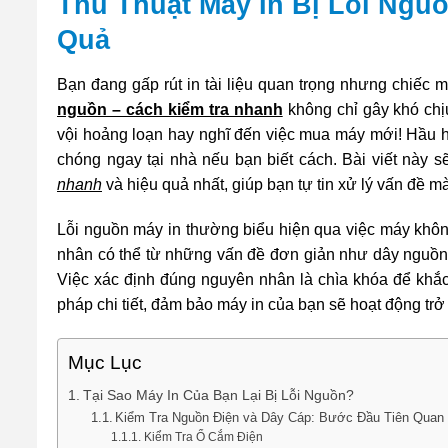
Thủ Thuật Máy In Bị Lỗi Ngu
Quả
Bạn đang gấp rút in tài liệu quan trọng nhưng chiếc m
nguồn – cách kiểm tra nhanh
không chỉ gây khó chị
vội hoảng loạn hay nghĩ đến việc mua máy mới! Hầu 
chóng ngay tại nhà nếu bạn biết cách. Bài viết này
nhanh
và hiệu quả nhất, giúp bạn tự tin xử lý vấn đề 
Lỗi nguồn máy in thường biểu hiện qua việc máy khô
nhân có thể từ những vấn đề đơn giản như dây nguồn 
Việc xác định đúng nguyên nhân là chìa khóa để khắc 
pháp chi tiết, đảm bảo máy in của bạn sẽ hoạt động trở l
Mục Lục
Tại Sao Máy In Của Bạn Lại Bị Lỗi Nguồn?
Kiểm Tra Nguồn Điện và Dây Cáp: Bước Đầu Tiên Quan
Kiểm Tra Ổ Cắm Điện