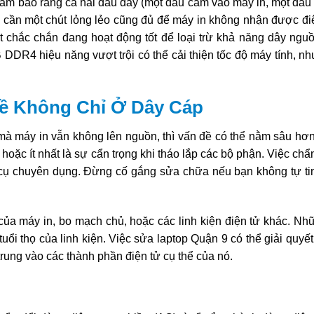
Đảm bảo rằng cả hai đầu dây (một đầu cắm vào máy in, một đầu
hỉ cần một chút lỏng lẻo cũng đủ để máy in không nhận được đi
 chắc chắn đang hoạt động tốt để loại trừ khả năng dây nguồ
R4 hiệu năng vượt trội có thể cải thiện tốc độ máy tính, n
ề Không Chỉ Ở Dây Cáp
mà máy in vẫn không lên nguồn, thì vấn đề có thể nằm sâu hơn
t hoặc ít nhất là sự cẩn trọng khi tháo lắp các bộ phận. Việc ch
g cụ chuyên dụng. Đừng cố gắng sửa chữa nếu bạn không tự tin,
ủa máy in, bo mạch chủ, hoặc các linh kiện điện tử khác. Nhữ
tuổi thọ của linh kiện. Việc sửa laptop Quận 9 có thể giải quyế
rung vào các thành phần điện tử cụ thể của nó.