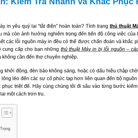
ồn: Kiểm Tra Nhanh và Khắc Phục 
áy in yêu quý lại “tắt điện” hoàn toàn? Tình trạng
thủ thuật Má
u mà còn ảnh hưởng nghiêm trọng đến tiến độ công việc của
hết các lỗi nguồn máy in đều có thể được chẩn đoán và khắc 
 sẽ cung cấp cho bạn những
thủ thuật Máy in bị lỗi nguồn – cá
mà không cần đến thợ chuyên nghiệp.
ng khởi động, đèn báo không sáng, hoặc có dấu hiệu chập ch
lỏng lẻo đến các sự cố phức tạp hơn liên quan đến bộ nguồn 
phục triệt để. Hãy cùng chúng tôi đi sâu vào từng bước kiểm t
ại một cách trơn tru.
 Trọng