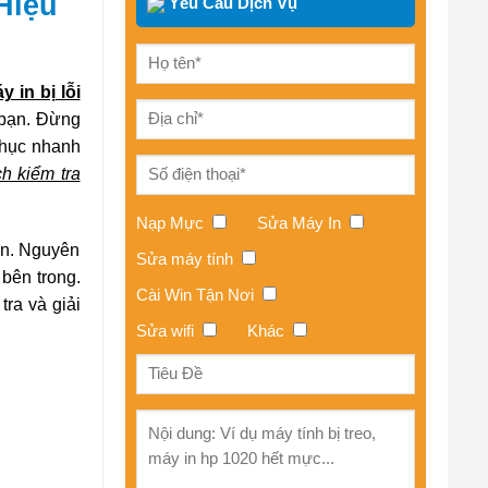
Hiệu
Yêu Cầu Dịch Vụ
y in bị lỗi
 bạn. Đừng
phục nhanh
ch kiểm tra
Nạp Mực
Sửa Máy In
ờn. Nguyên
Sửa máy tính
bên trong.
Cài Win Tận Nơi
ra và giải
Sửa wifi
Khác