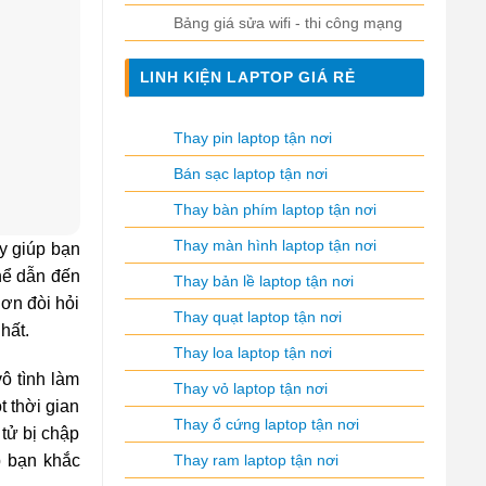
Bảng giá sửa wifi - thi công mạng
LINH KIỆN LAPTOP GIÁ RẺ
Thay pin laptop tận nơi
Bán sạc laptop tận nơi
Thay bàn phím laptop tận nơi
Thay màn hình laptop tận nơi
ày giúp bạn
hể dẫn đến
Thay bản lề laptop tận nơi
hơn đòi hỏi
Thay quạt laptop tận nơi
hất.
Thay loa laptop tận nơi
ô tình làm
Thay vỏ laptop tận nơi
t thời gian
Thay ổ cứng laptop tận nơi
tử bị chập
Thay ram laptop tận nơi
p bạn khắc