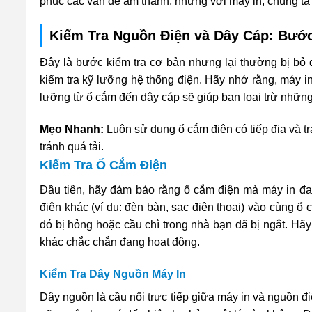
phục các vấn đề âm thanh, nhưng với máy in, chúng ta 
Kiểm Tra Nguồn Điện và Dây Cáp: Bướ
Đây là bước kiểm tra cơ bản nhưng lại thường bị bỏ
kiểm tra kỹ lưỡng hệ thống điện. Hãy nhớ rằng, máy i
lưỡng từ ổ cắm đến dây cáp sẽ giúp bạn loại trừ những
Mẹo Nhanh:
Luôn sử dụng ổ cắm điện có tiếp địa và tr
tránh quá tải.
Kiểm Tra Ổ Cắm Điện
Đầu tiên, hãy đảm bảo rằng ổ cắm điện mà máy in đa
điện khác (ví dụ: đèn bàn, sạc điện thoại) vào cùng ổ
đó bị hỏng hoặc cầu chì trong nhà bạn đã bị ngắt. Hãy
khác chắc chắn đang hoạt động.
Kiểm Tra Dây Nguồn Máy In
Dây nguồn là cầu nối trực tiếp giữa máy in và nguồn đ