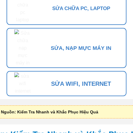
SỬA CHỮA PC, LAPTOP
SỬA, NẠP MỰC MÁY IN
SỬA WIFI, INTERNET
i Nguồn: Kiểm Tra Nhanh và Khắc Phục Hiệu Quả