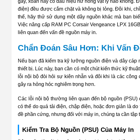
gãy, xoắn hay có dấu hiệu hư hỏng vật lý nào không. 
điện) đều được cắm chặt và không bị lỏng. Đôi khi, c
thể, hãy thử sử dụng một dây nguồn khác mà bạn biết
Việc nâng cấp RAM PC Corsair Vengeance LPX 16GB DD
liên quan đến vấn đề nguồn máy in.
Chẩn Đoán Sâu Hơn: Khi Vấn Đ
Nếu bạn đã kiểm tra kỹ lưỡng nguồn điện và dây cáp 
thiết bị. Lúc này, bạn cần có một chút kiến thức kỹ thuậ
lỗi nội bộ đòi hỏi sự kiên nhẫn và đôi khi là các côn
gây ra hỏng hóc nghiêm trọng hơn.
Các lỗi nội bộ thường liên quan đến bộ nguồn (PSU) c
có thể do quá tải điện, chập điện, hoặc đơn giản là do 
đề phần cứng, nhưng đối với máy in, chúng ta cần tập t
Kiểm Tra Bộ Nguồn (PSU) Của Máy In