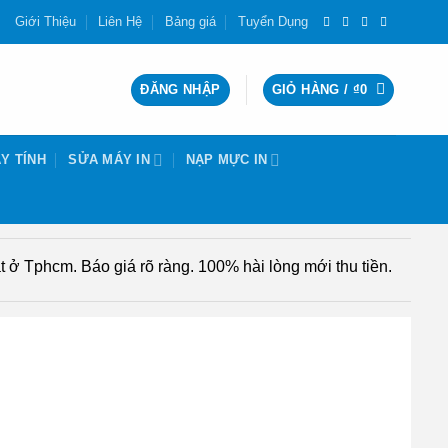
Giới Thiệu
Liên Hệ
Bảng giá
Tuyển Dụng
ĐĂNG NHẬP
GIỎ HÀNG /
₫
0
Y TÍNH
SỬA MÁY IN
NẠP MỰC IN
 ở Tphcm. Báo giá rõ ràng. 100% hài lòng mới thu tiền.