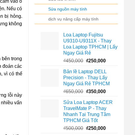
 cắm vào ổ
ện. Nếu có
Sửa nguồn máy tính
n bị hỏng.
dịch vụ nâng cấp máy tính
hưng không
Loa Laptop Fujitsu
U9310-U9311X - Thay
Loa Laptop TPHCM | Lấy
Ngay Giá Rẻ
 bên trong
Giá
Giá
₫
450,000
₫
250,000
ẩn đoán các
gốc
hiện
Bản lề Laptop DELL
là:
tại
 vì có thể
Precision - Thay Lấy
₫450,000.
là:
Ngay Giá Rẻ TPHCM
₫250,000.
Giá
Giá
₫
650,000
₫
350,000
ng lỗi này
gốc
hiện
Sửa Loa Laptop ACER
t nhiều vấn
là:
tại
TravelMate P - Thay
₫650,000.
là:
Nhanh Tại Trung Tâm
₫350,000.
TPHCM Giá Tốt
Giá
Giá
₫
500,000
₫
250,000
gốc
hiện