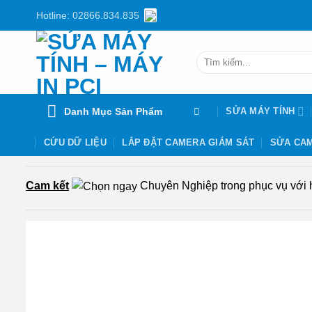
Chuyển
Hotline: 02866.834.835
đến
nội
Tìm
dung
kiếm:
Danh Mục Sản Phẩm
SỬA MÁY TÍNH
CỨU DỮ LIỆU
LẮP ĐẶT CAMERA GIÁM SÁT
SỬA CAM
Cam kết
Chuyên Nghiệp trong phục vụ với hơ