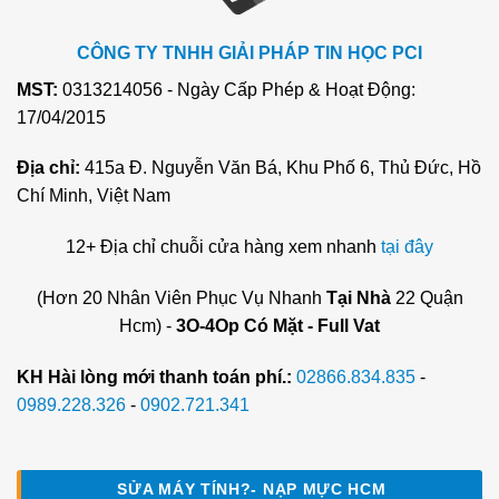
CÔNG TY TNHH GIẢI PHÁP TIN HỌC PCI
MST:
0313214056 - Ngày Cấp Phép & Hoạt Động:
17/04/2015
Địa chỉ:
415a Đ. Nguyễn Văn Bá, Khu Phố 6, Thủ Đức, Hồ
Chí Minh, Việt Nam
12+ Địa chỉ chuỗi cửa hàng xem nhanh
tại đây
(Hơn 20 Nhân Viên Phục Vụ Nhanh
Tại Nhà
22 Quận
Hcm) -
3O-4Op Có Mặt - Full Vat
KH Hài lòng mới thanh toán phí.:
02866.834.835
-
0989.228.326
-
0902.721.341
SỬA MÁY TÍNH?- NẠP MỰC HCM