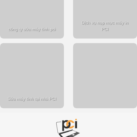
Dịch vụ nạp mực máy in
công ty sửa máy tính pci
PCI
Sửa máy tính tại nhà PCI