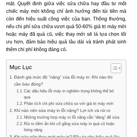
mặt. Quyết định giữa việc sửa chữa hay đầu tư một
chiếc máy mới không chỉ ảnh hưởng đến túi tiền mà
còn đến hiệu suất công việc của bạn. Thông thường,
nếu chi phí sửa chữa vượt quá 50-60% giá trị máy mới
hoặc máy đã quá cũ, việc thay mới sẽ là lựa chọn tối
ưu hơn, đảm bảo hiệu quả lâu dài và tránh phát sinh
thêm chi phí không đáng có.
Mục Lục
Đánh giá mức độ “nặng” của lỗi máy in: Khi nào thì
cần báo động?
Các dấu hiệu lỗi máy in nghiêm trọng không thể bỏ
qua
Phân tích chi phí sửa chữa so với giá trị máy mới
Khi nào nên sửa máy in lỗi nặng? Lợi ích và rủi ro
Những trường hợp máy in lỗi nặng vẫn “đáng” để sửa
Rủi ro tiềm ẩn khi cố gắng sửa máy in quá cũ hoặc
hỏng nặng
Khi nào nên thay mới máy in? Đầu tư cho hiệu quả lâu