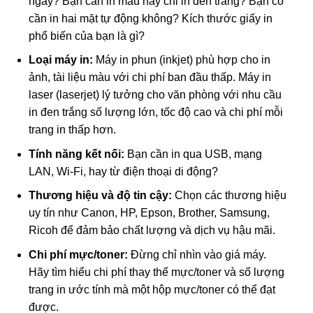
ngày? Bạn cần in màu hay chỉ in đen trắng? Bạn có
cần in hai mặt tự động không? Kích thước giấy in
phổ biến của bạn là gì?
Loại máy in:
Máy in phun (inkjet) phù hợp cho in
ảnh, tài liệu màu với chi phí ban đầu thấp. Máy in
laser (laserjet) lý tưởng cho văn phòng với nhu cầu
in đen trắng số lượng lớn, tốc độ cao và chi phí mỗi
trang in thấp hơn.
Tính năng kết nối:
Bạn cần in qua USB, mạng
LAN, Wi-Fi, hay từ điện thoại di động?
Thương hiệu và độ tin cậy:
Chọn các thương hiệu
uy tín như Canon, HP, Epson, Brother, Samsung,
Ricoh để đảm bảo chất lượng và dịch vụ hậu mãi.
Chi phí mực/toner:
Đừng chỉ nhìn vào giá máy.
Hãy tìm hiểu chi phí thay thế mực/toner và số lượng
trang in ước tính mà một hộp mực/toner có thể đạt
được.