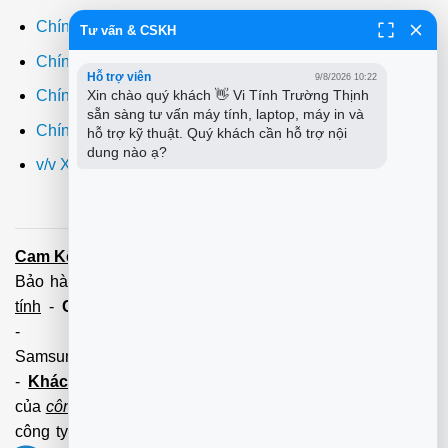
Chính sách thanh toán
Tư vấn & CSKH
Chính sách giao hàng
Hỗ trợ viên
9/8/2026 10:22
Xin chào quý khách 👋 Vi Tính Trường Thịnh 
Chính sách đổi trả
sẵn sàng tư vấn máy tính, laptop, máy in và 
Chính sách bảo hành
hỗ trợ kỹ thuật. Quý khách cần hỗ trợ nội 
dung nào ạ?
v/v Xuất hóa đơn đỏ VAT
Cam Kết:
Dịch vụ
sửa máy tính
tới tận nơi trong 60 Phút -
Bảo hành tận tâm - Xuất hóa đơn đỏ đầy đủ
Cài đặt máy
tính
-
Cài Win Tận Nơi
(Win7,8,10) 100 - 200,000 vnđ
-
Nạp Mực in
(HP,Canon,
Samsung,Brother,Xeroc,Panasonic): 100 - 180,000 vnđ
-
Khách hàng lưu ý:
Các số điện thoại trên mới làm
của
công ty PCI.
Mọi giao dịch vui lòng liên hệ về tổng đài
công ty không liên hệ và làm việc với cá nhân đảm bảo