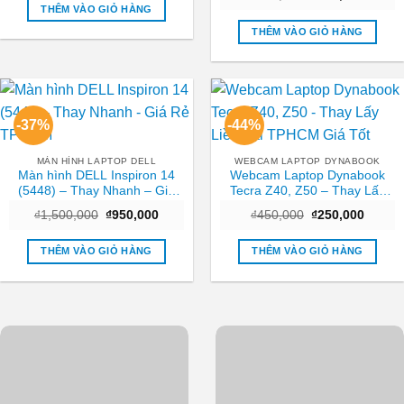
| Giá rẻ
gốc
hiện
₫450,000.
là:
THÊM VÀO GIỎ HÀNG
là:
tại
₫250,000.
₫500,000.
là:
THÊM VÀO GIỎ HÀNG
₫200,0
-37%
-44%
MÀN HÌNH LAPTOP DELL
WEBCAM LAPTOP DYNABOOK
Màn hình DELL Inspiron 14
Webcam Laptop Dynabook
(5448) – Thay Nhanh – Giá
Tecra Z40, Z50 – Thay Lấy
Rẻ TPHCM
Liền Tại TPHCM Giá Tốt
Giá
Giá
Giá
Giá
₫
1,500,000
₫
950,000
₫
450,000
₫
250,000
gốc
hiện
gốc
hiện
là:
tại
là:
tại
₫1,500,000.
là:
₫450,000.
là:
THÊM VÀO GIỎ HÀNG
THÊM VÀO GIỎ HÀNG
₫950,000.
₫250,0