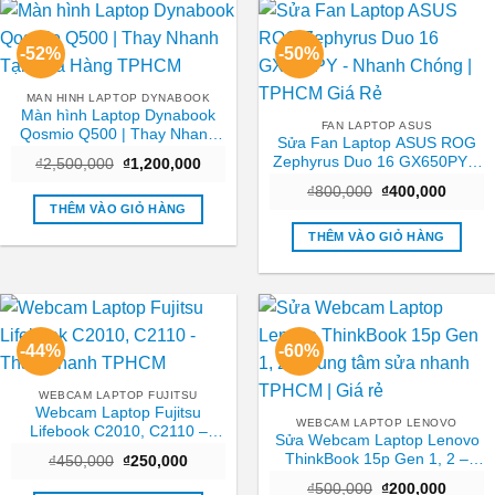
-52%
-50%
MAN HINH LAPTOP DYNABOOK
Màn hình Laptop Dynabook
FAN LAPTOP ASUS
Qosmio Q500 | Thay Nhanh
Sửa Fan Laptop ASUS ROG
Tại Cửa Hàng TPHCM
Zephyrus Duo 16 GX650PY –
Giá
Giá
₫
2,500,000
₫
1,200,000
gốc
hiện
Nhanh Chóng | TPHCM Giá
Giá
Giá
là:
tại
₫
800,000
₫
400,000
Rẻ
gốc
hiện
₫2,500,000.
là:
THÊM VÀO GIỎ HÀNG
là:
tại
₫1,200,000.
₫800,000.
là:
THÊM VÀO GIỎ HÀNG
₫400,0
-44%
-60%
WEBCAM LAPTOP FUJITSU
Webcam Laptop Fujitsu
WEBCAM LAPTOP LENOVO
Lifebook C2010, C2110 –
Sửa Webcam Laptop Lenovo
Thay Nhanh TPHCM
ThinkBook 15p Gen 1, 2 –
Giá
Giá
₫
450,000
₫
250,000
gốc
hiện
Trung tâm sửa nhanh TPHCM
Giá
Giá
là:
tại
₫
500,000
₫
200,000