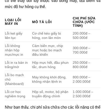
có thể thay đổi tùy thuộc vào dòng máy, địa điểm và
mức độ hư hỏng cụ thể.
CHI PHÍ SỬA
LOẠI LỖI
MÔ TẢ LỖI
CHỮA (ƯỚC
MÁY IN
TÍNH)
Lỗi kẹt giấy
Cơ chế kéo giấy bị
200.000đ –
liên tục
hỏng, con lăn mòn
500.000đ
Lỗi không
Cảm biến mực, chip
300.000đ –
nhận hộp
mực hoặc bo mạch
700.000đ
mực/mực in
điều khiển
Lỗi in ra bản in
Hộp mực hết, đầu phun
250.000đ –
trắng/mờ
tắc, drum hỏng
800.000đ
Lỗi bo mạch
Máy không khởi động,
800.000đ –
chủ
không nhận lệnh in
2.000.000đ
(Mainboard)
Lỗi cơ học
Hộp số, motor, bộ phận
1.000.000đ –
nghiêm trọng
truyền động chính
2.500.000đ
Như bạn thấy, chi phí sửa chữa cho các lỗi nặng có thể