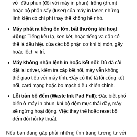
với đầu phun (đối với máy in phun), trống (drum)
hoặc bộ phận sấy (fuser) của máy in laser, những
linh kiện có chi phí thay thế không hề nhỏ.
Máy phát ra tiếng ồn lớn, bất thường khi hoạt
động:
Tiếng kêu lạ, ken két, hoặc tiếng va đập có
thể là dấu hiệu của các bộ phận cơ khí bị mòn, gãy
hoặc lệch vị trí.
Máy không nhận lệnh in hoặc kết nối:
Dù đã cài
đặt lại driver, kiểm tra cáp kết nối, máy vẫn không
thể giao tiếp với máy tính. Đây có thể là lỗi cổng kết
nối, card mạng hoặc bo mạch điều khiển chính.
Lỗi tràn bộ đếm (Waste Ink Pad Full):
Đặc biệt phổ
biến ở máy in phun, khi bộ đệm mực thải đầy, máy
sẽ ngừng hoạt động. Việc thay thế hoặc reset bộ
đếm đòi hỏi kỹ thuật.
Nếu bạn đang gặp phải những tình trạng tương tự với