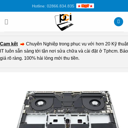
Chuyển
Hotline: 02866.834.835
đến
nội
dung
Cam kết
Chuyên Nghiệp trong phục vụ với hơn 20 Kỹ thuậ
IT luôn sẵn sàng tới tận nơi sửa chữa và cài đặt ở Tphcm. Báo
giá rõ ràng. 100% hài lòng mới thu tiền.