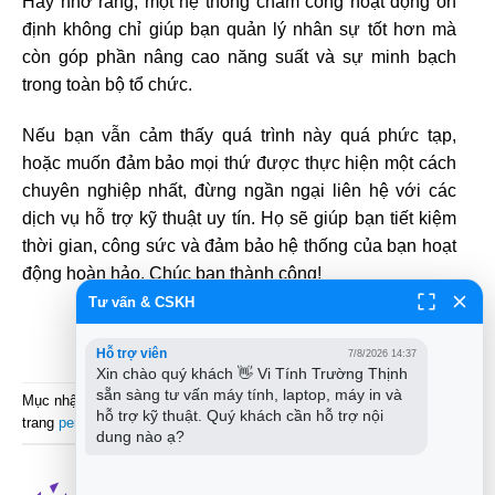
Hãy nhớ rằng, một hệ thống chấm công hoạt động ổn
định không chỉ giúp bạn quản lý nhân sự tốt hơn mà
còn góp phần nâng cao năng suất và sự minh bạch
trong toàn bộ tổ chức.
Nếu bạn vẫn cảm thấy quá trình này quá phức tạp,
hoặc muốn đảm bảo mọi thứ được thực hiện một cách
chuyên nghiệp nhất, đừng ngần ngại liên hệ với các
dịch vụ hỗ trợ kỹ thuật uy tín. Họ sẽ giúp bạn tiết kiệm
thời gian, công sức và đảm bảo hệ thống của bạn hoạt
động hoàn hảo. Chúc bạn thành công!
Tư vấn & CSKH
Xếp Hạng
Hỗ trợ viên
7/8/2026 14:37
Xin chào quý khách 👋 Vi Tính Trường Thịnh 
sẵn sàng tư vấn máy tính, laptop, máy in và 
Mục nhập này đã được đăng trong
Thủ thuật Phần mềm
. Đánh dấu
hỗ trợ kỹ thuật. Quý khách cần hỗ trợ nội 
trang
permalink
.
dung nào ạ?