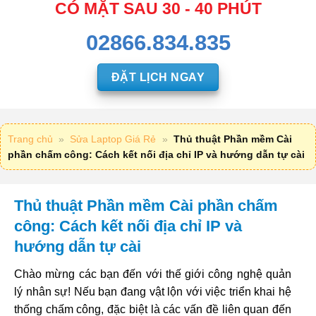
CÓ MẶT SAU 30 - 40 PHÚT
02866.834.835
ĐẶT LỊCH NGAY
Trang chủ
»
Sửa Laptop Giá Rẻ
»
Thủ thuật Phần mềm Cài
phần chấm công: Cách kết nối địa chỉ IP và hướng dẫn tự cài
Thủ thuật Phần mềm Cài phần chấm
công: Cách kết nối địa chỉ IP và
hướng dẫn tự cài
Chào mừng các bạn đến với thế giới công nghệ quản
lý nhân sự! Nếu bạn đang vật lộn với việc triển khai hệ
thống chấm công, đặc biệt là các vấn đề liên quan đến