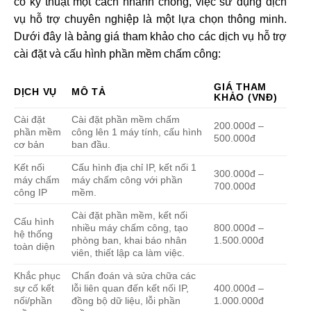
cố kỹ thuật một cách nhanh chóng, việc sử dụng dịch
vụ hỗ trợ chuyên nghiệp là một lựa chọn thông minh.
Dưới đây là bảng giá tham khảo cho các dịch vụ hỗ trợ
cài đặt và cấu hình phần mềm chấm công:
GIÁ THAM
DỊCH VỤ
MÔ TẢ
KHẢO (VNĐ)
Cài đặt
Cài đặt phần mềm chấm
200.000đ –
phần mềm
công lên 1 máy tính, cấu hình
500.000đ
cơ bản
ban đầu.
Kết nối
Cấu hình địa chỉ IP, kết nối 1
300.000đ –
máy chấm
máy chấm công với phần
700.000đ
công IP
mềm.
Cài đặt phần mềm, kết nối
Cấu hình
nhiều máy chấm công, tạo
800.000đ –
hệ thống
phòng ban, khai báo nhân
1.500.000đ
toàn diện
viên, thiết lập ca làm việc.
Khắc phục
Chẩn đoán và sửa chữa các
sự cố kết
lỗi liên quan đến kết nối IP,
400.000đ –
nối/phần
đồng bộ dữ liệu, lỗi phần
1.000.000đ