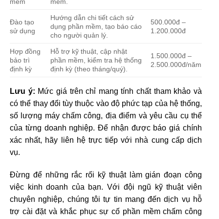
mềm
mềm.
Hướng dẫn chi tiết cách sử
Đào tạo
500.000đ –
dụng phần mềm, tạo báo cáo
sử dụng
1.200.000đ
cho người quản lý.
Hợp đồng
Hỗ trợ kỹ thuật, cập nhật
1.500.000đ –
bảo trì
phần mềm, kiểm tra hệ thống
2.500.000đ/năm
định kỳ
định kỳ (theo tháng/quý).
Lưu ý:
Mức giá trên chỉ mang tính chất tham khảo và
có thể thay đổi tùy thuộc vào độ phức tạp của hệ thống,
số lượng máy chấm công, địa điểm và yêu cầu cụ thể
của từng doanh nghiệp. Để nhận được báo giá chính
xác nhất, hãy liên hệ trực tiếp với nhà cung cấp dịch
vụ.
Đừng để những rắc rối kỹ thuật làm gián đoạn công
việc kinh doanh của bạn. Với đội ngũ kỹ thuật viên
chuyên nghiệp, chúng tôi tự tin mang đến dịch vụ hỗ
trợ cài đặt và khắc phục sự cố phần mềm chấm công