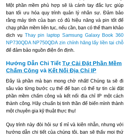
Một phần mềm phù hợp sẽ là cánh tay đắc lực giúp
bạn tối ưu hóa quy trình quản lý nhân sự. Đảm bảo
rằng máy tính của bạn có đủ hiệu năng và pin tốt để
chạy phần mềm liên tục, nếu cần, bạn có thể tham khảo
dịch vụ
Thay pin laptop Samsung Galaxy Book 360
NP730QDA NP750QDA zin chính hãng lấy liền tại chỗ
để đảm bảo nguồn điện ổn định.
Hướng Dẫn Chi Tiết
Tự Cài Đặt Phần Mềm
Chấm Công
và
Kết Nối Địa Chỉ IP
Đây là phần mà bạn mong chờ nhất! Chúng ta sẽ đi
sâu vào từng bước cụ thể để bạn có thể tự tin cài đặt
phần mềm chấm công và kết nối địa chỉ IP một cách
thành công. Hãy chuẩn bị tinh thần để biến mình thành
một chuyên gia kỹ thuật thực thụ!
Quy trình này đòi hỏi sự tỉ mỉ và kiên nhẫn, nhưng với
hướng dẫn chi tiết của chúng tôi, bạn sẽ thấy mọi thứ