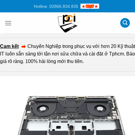
Chuyển
Hotline: 02866.834.835
đến
nội
dung
Cam kết
Chuyên Nghiệp trong phục vụ với hơn 20 Kỹ thuậ
IT luôn sẵn sàng tới tận nơi sửa chữa và cài đặt ở Tphcm. Báo
giá rõ ràng. 100% hài lòng mới thu tiền.