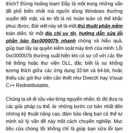
thích? Đừng hoảng loạn! Đây là một trong những vấn
đề phổ biến nhất mà người dùng Windows thường
xuyên đối mặt, và tin tốt là nó hoàn toàn có thể khắc
phục được. Bài viết này sẽ là một
thủ thuật phần mềm
toàn diện, từ một
địa chỉ uy tín
,
hướng dẫn sửa lỗi
phần báo 0xc000007b nhanh
chóng và hiệu quả,
giúp bạn lấy lại quyền kiểm soát máy tính của mình. Lỗi
0xc000007b thường xuất hiện khi có sự cố với các file
hệ thống hoặc thư viện DLL, đặc biệt là sự không
tương thích giữa các ứng dụng 32-bit và 64-bit, hoặc
thiếu các gói thư viện cần thiết như DirectX hay Visual
C++ Redistributable.
Chúng ta sẽ đi sâu vào từng nguyên nhân, từ đó đưa ra
các giải pháp cụ thể, từ những bước cơ bản nhất đến
những kỹ thuật nâng cao, đảm bảo rằng bạn có thể tự
mình xử lý vấn đề này một cách chuyên nghiệp. Mục
tiêu của chúng tôi không chỉ là giúp bạn sửa lỗi tạm