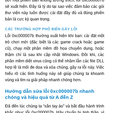
bởi một phiên bản không tương thích, lỗi 0xc000007b
sẽ xuất hiện. Đây là lý do tại sao việc đảm bảo các gói
thư viện này luôn được cài đặt đầy đủ và đúng phiên
bản là cực kỳ quan trọng.
CÁC TRƯỜNG HỢP PHỔ BIẾN GÂY LỖI
Lỗi 0xc000007b thường xuất hiện khi bạn: cài đặt một
trò chơi mới (đặc biệt là các game crack hoặc game
cũ), chạy một phần mềm đồ họa chuyên dụng, hoặc
thậm chí là sau khi cập nhật Windows. Đôi khi, các
phần mềm diệt virus cũng có thể nhầm lẫn các file DLL
hợp lệ là mối đe dọa và xóa chúng, gây ra lỗi này. Việc
hiểu rõ các tình huống này sẽ giúp chúng ta khoanh
vùng và tìm ra giải pháp nhanh chóng hơn.
Hướng dẫn sửa lỗi 0xc000007b nhanh
chóng và hiệu quả từ A đến Z
Đã đến lúc chúng ta “xắn tay áo” và bắt đầu hành trình
khắc phục lỗi 0xc000007b. Hãy chuẩn bị tinh thần, vì