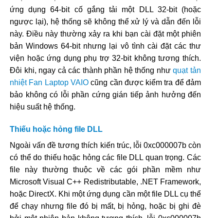
ứng dụng 64-bit cố gắng tải một DLL 32-bit (hoặc
ngược lại), hệ thống sẽ không thể xử lý và dẫn đến lỗi
này. Điều này thường xảy ra khi bạn cài đặt một phiên
bản Windows 64-bit nhưng lại vô tình cài đặt các thư
viện hoặc ứng dụng phụ trợ 32-bit không tương thích.
Đôi khi, ngay cả các thành phần hệ thống như
quạt tản
nhiệt Fan Laptop VAIO
cũng cần được kiểm tra để đảm
bảo không có lỗi phần cứng gián tiếp ảnh hưởng đến
hiệu suất hệ thống.
Thiếu hoặc hỏng file DLL
Ngoài vấn đề tương thích kiến trúc, lỗi 0xc000007b còn
có thể do thiếu hoặc hỏng các file DLL quan trọng. Các
file này thường thuộc về các gói phần mềm như
Microsoft Visual C++ Redistributable, .NET Framework,
hoặc DirectX. Khi một ứng dụng cần một file DLL cụ thể
để chạy nhưng file đó bị mất, bị hỏng, hoặc bị ghi đè