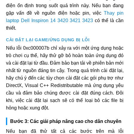
điện ổn định trong suốt quá trình này. Nếu bạn đang
gặp vấn đề về nguồn điện hoặc pin, việc
Thay pin
laptop Dell Inspiron 14 3420 3421 3423
có thể là cần
thiết.
CÀI ĐẶT LẠI GAME/ỨNG DỤNG BỊ LỖI
Nếu lỗi 0xc000007b chỉ xảy ra với một ứng dụng hoặc
trò chơi cụ thể, hãy thử gỡ bỏ hoàn toàn ứng dụng đó
và cài đặt lại từ đầu. Đảm bảo bạn tải về phiên bản mới
nhất từ nguồn đáng tin cậy. Trong quá trình cài đặt lại,
hãy chú ý đến các tùy chọn cài đặt các gói phụ trợ như
DirectX, Visual C++ Redistributable mà ứng dụng yêu
cầu và đảm bảo chúng được cài đặt đúng cách. Đôi
khi, việc cài đặt lại sạch sẽ có thể loại bỏ các file bị
hỏng hoặc xung đột.
Bước 3: Các giải pháp nâng cao cho dân chuyên
Nếu bạn đã thử tất cả các bước trên mà lỗi