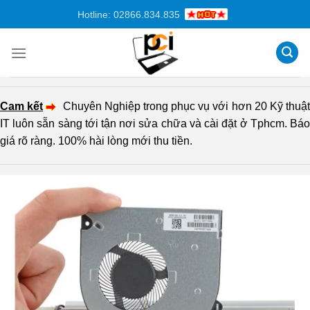
Chuyển
Hotline: 02866.834.835
đến
nội
dung
Cam kết
Chuyên Nghiệp trong phục vụ với hơn 20 Kỹ thuậ
IT luôn sẵn sàng tới tận nơi sửa chữa và cài đặt ở Tphcm. Báo
giá rõ ràng. 100% hài lòng mới thu tiền.