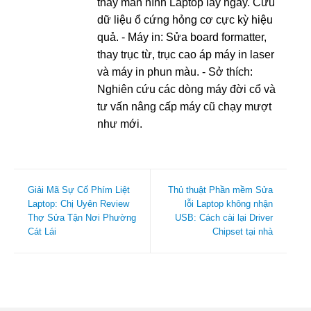
thay màn hình Laptop lấy ngay. Cứu
dữ liệu ổ cứng hỏng cơ cực kỳ hiệu
quả. - Máy in: Sửa board formatter,
thay trục từ, trục cao áp máy in laser
và máy in phun màu. - Sở thích:
Nghiên cứu các dòng máy đời cổ và
tư vấn nâng cấp máy cũ chạy mượt
như mới.
Giải Mã Sự Cố Phím Liệt
Thủ thuật Phần mềm Sửa
Laptop: Chị Uyên Review
lỗi Laptop không nhận
Thợ Sửa Tận Nơi Phường
USB: Cách cài lại Driver
Cát Lái
Chipset tại nhà