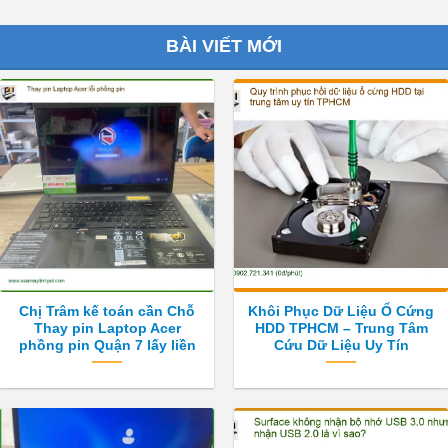
BÀI VIẾT MỚI
Chị Trâm kế toán cần Chỗ
Khôi Phục Dữ Liệu Ổ Cứng
Thay pin Laptop Acer
HDD TPHCM – Trung Tâm
phồng pin Quận 7 lấy liền
Cứu Dữ Liệu Uy Tín