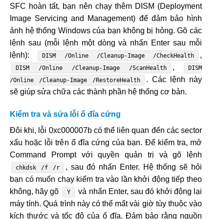
SFC hoàn tất, bạn nên chạy thêm DISM (Deployment
Image Servicing and Management) để đảm bảo hình
ảnh hệ thống Windows của bạn không bị hỏng. Gõ các
lệnh sau (mỗi lệnh một dòng và nhấn Enter sau mỗi
lệnh):
,
DISM /Online /Cleanup-Image /CheckHealth
,
DISM /Online /Cleanup-Image /ScanHealth
DISM
. Các lệnh này
/Online /Cleanup-Image /RestoreHealth
sẽ giúp sửa chữa các thành phần hệ thống cơ bản.
Kiểm tra và sửa lỗi ổ đĩa cứng
Đôi khi, lỗi 0xc000007b có thể liên quan đến các sector
xấu hoặc lỗi trên ổ đĩa cứng của bạn. Để kiểm tra, mở
Command Prompt với quyền quản trị và gõ lệnh
, sau đó nhấn Enter. Hệ thống sẽ hỏi
chkdsk /f /r
bạn có muốn chạy kiểm tra vào lần khởi động tiếp theo
không, hãy gõ
và nhấn Enter, sau đó khởi động lại
Y
máy tính. Quá trình này có thể mất vài giờ tùy thuộc vào
kích thước và tốc độ của ổ đĩa. Đảm bảo rằng nguồn