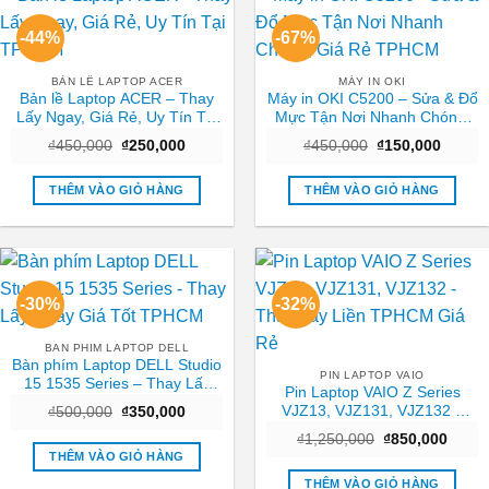
-44%
-67%
BẢN LỀ LAPTOP ACER
MÁY IN OKI
Bản lề Laptop ACER – Thay
Máy in OKI C5200 – Sửa & Đổ
Lấy Ngay, Giá Rẻ, Uy Tín Tại
Mực Tận Nơi Nhanh Chóng,
TPHCM
Giá Rẻ TPHCM
Giá
Giá
Giá
Giá
₫
450,000
₫
250,000
₫
450,000
₫
150,000
gốc
hiện
gốc
hiện
là:
tại
là:
tại
₫450,000.
là:
₫450,000.
là:
THÊM VÀO GIỎ HÀNG
THÊM VÀO GIỎ HÀNG
₫250,000.
₫150,0
-30%
-32%
BAN PHIM LAPTOP DELL
Bàn phím Laptop DELL Studio
PIN LAPTOP VAIO
15 1535 Series – Thay Lấy
Pin Laptop VAIO Z Series
Ngay Giá Tốt TPHCM
VJZ13, VJZ131, VJZ132 –
Giá
Giá
₫
500,000
₫
350,000
gốc
hiện
Thay Lấy Liền TPHCM Giá Rẻ
Giá
Giá
là:
tại
₫
1,250,000
₫
850,000
gốc
hiện
₫500,000.
là:
THÊM VÀO GIỎ HÀNG
là:
tại
₫350,000.
₫1,250,000.
là:
THÊM VÀO GIỎ HÀNG