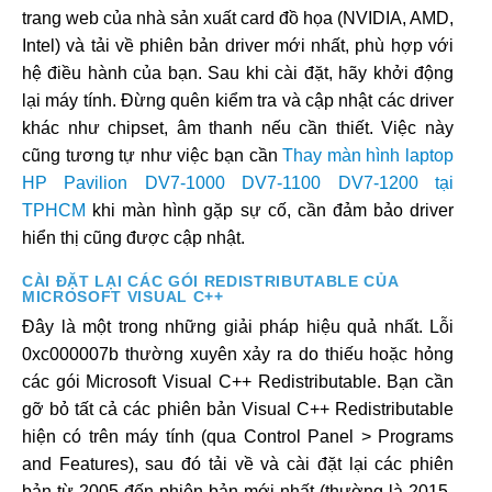
trang web của nhà sản xuất card đồ họa (NVIDIA, AMD,
Intel) và tải về phiên bản driver mới nhất, phù hợp với
hệ điều hành của bạn. Sau khi cài đặt, hãy khởi động
lại máy tính. Đừng quên kiểm tra và cập nhật các driver
khác như chipset, âm thanh nếu cần thiết. Việc này
cũng tương tự như việc bạn cần
Thay màn hình laptop
HP Pavilion DV7-1000 DV7-1100 DV7-1200 tại
TPHCM
khi màn hình gặp sự cố, cần đảm bảo driver
hiển thị cũng được cập nhật.
CÀI ĐẶT LẠI CÁC GÓI REDISTRIBUTABLE CỦA
MICROSOFT VISUAL C++
Đây là một trong những giải pháp hiệu quả nhất. Lỗi
0xc000007b thường xuyên xảy ra do thiếu hoặc hỏng
các gói Microsoft Visual C++ Redistributable. Bạn cần
gỡ bỏ tất cả các phiên bản Visual C++ Redistributable
hiện có trên máy tính (qua Control Panel > Programs
and Features), sau đó tải về và cài đặt lại các phiên
bản từ 2005 đến phiên bản mới nhất (thường là 2015-