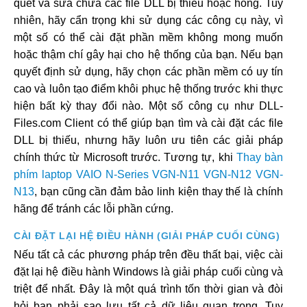
quét và sửa chữa các file DLL bị thiếu hoặc hỏng. Tuy
nhiên, hãy cẩn trọng khi sử dụng các công cụ này, vì
một số có thể cài đặt phần mềm không mong muốn
hoặc thậm chí gây hại cho hệ thống của bạn. Nếu bạn
quyết định sử dụng, hãy chọn các phần mềm có uy tín
cao và luôn tạo điểm khôi phục hệ thống trước khi thực
hiện bất kỳ thay đổi nào. Một số công cụ như DLL-
Files.com Client có thể giúp bạn tìm và cài đặt các file
DLL bị thiếu, nhưng hãy luôn ưu tiên các giải pháp
chính thức từ Microsoft trước. Tương tự, khi
Thay bàn
phím laptop VAIO N-Series VGN-N11 VGN-N12 VGN-
N13
, bạn cũng cần đảm bảo linh kiện thay thế là chính
hãng để tránh các lỗi phần cứng.
CÀI ĐẶT LẠI HỆ ĐIỀU HÀNH (GIẢI PHÁP CUỐI CÙNG)
Nếu tất cả các phương pháp trên đều thất bại, việc cài
đặt lại hệ điều hành Windows là giải pháp cuối cùng và
triệt để nhất. Đây là một quá trình tốn thời gian và đòi
hỏi bạn phải sao lưu tất cả dữ liệu quan trọng. Tuy