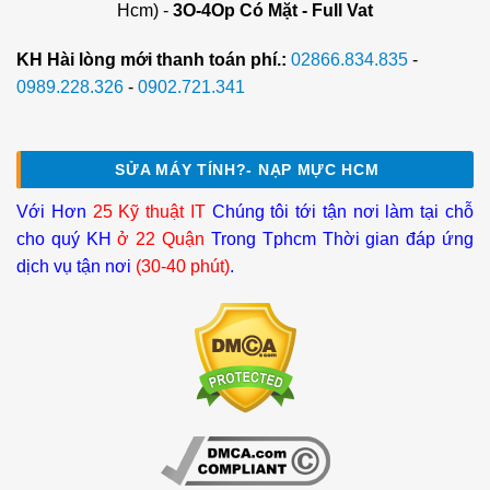
Hcm) -
3O-4Op Có Mặt - Full Vat
KH Hài lòng mới thanh toán phí.:
02866.834.835
-
0989.228.326
-
0902.721.341
SỬA MÁY TÍNH?- NẠP MỰC HCM
Với Hơn
25 Kỹ thuật IT
Chúng tôi tới tận nơi làm tại chỗ
cho quý KH
ở 22 Quận
Trong Tphcm Thời gian đáp ứng
dịch vụ tận nơi
(30-40 phút)
.