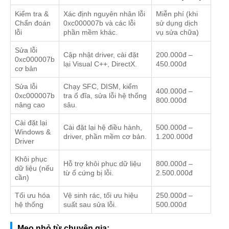
Kiểm tra &
Xác định nguyên nhân lỗi
Miễn phí (khi
Chẩn đoán
0xc000007b và các lỗi
sử dụng dịch
lỗi
phần mềm khác.
vụ sửa chữa)
Sửa lỗi
Cập nhật driver, cài đặt
200.000đ –
0xc000007b
lại Visual C++, DirectX.
450.000đ
cơ bản
Sửa lỗi
Chạy SFC, DISM, kiểm
400.000đ –
0xc000007b
tra ổ đĩa, sửa lỗi hệ thống
800.000đ
nâng cao
sâu.
Cài đặt lại
Cài đặt lại hệ điều hành,
500.000đ –
Windows &
driver, phần mềm cơ bản.
1.200.000đ
Driver
Khôi phục
Hỗ trợ khôi phục dữ liệu
800.000đ –
dữ liệu (nếu
từ ổ cứng bị lỗi.
2.500.000đ
cần)
Tối ưu hóa
Vệ sinh rác, tối ưu hiệu
250.000đ –
hệ thống
suất sau sửa lỗi.
500.000đ
Mẹo nhỏ từ chuyên gia: