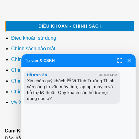
ĐIỀU KHOẢN - CHÍNH SÁCH
Điều khoản sử dụng
Chính sách bảo mật
Chính sách thanh toán
Tư vấn & CSKH
Chính sách giao hàng
Hỗ trợ viên
10/8/2026 14:03
Xin chào quý khách 👋 Vi Tính Trường Thịnh 
Chính sách đổi trả
sẵn sàng tư vấn máy tính, laptop, máy in và 
Chính sách bảo hành
hỗ trợ kỹ thuật. Quý khách cần hỗ trợ nội 
dung nào ạ?
v/v Xuất hóa đơn đỏ VAT
Cam Kết:
Dịch vụ
sửa máy tính
tới tận nơi trong 60 Phút -
Bảo hành tận tâm - Xuất hóa đơn đỏ đầy đủ
Cài đặt máy