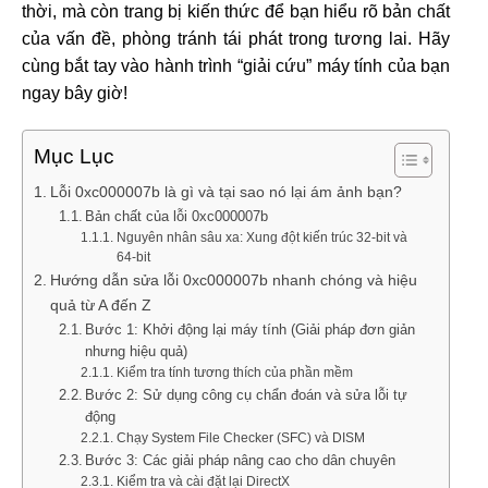
thời, mà còn trang bị kiến thức để bạn hiểu rõ bản chất
của vấn đề, phòng tránh tái phát trong tương lai. Hãy
cùng bắt tay vào hành trình “giải cứu” máy tính của bạn
ngay bây giờ!
Mục Lục
Lỗi 0xc000007b là gì và tại sao nó lại ám ảnh bạn?
Bản chất của lỗi 0xc000007b
Nguyên nhân sâu xa: Xung đột kiến trúc 32-bit và
64-bit
Hướng dẫn sửa lỗi 0xc000007b nhanh chóng và hiệu
quả từ A đến Z
Bước 1: Khởi động lại máy tính (Giải pháp đơn giản
nhưng hiệu quả)
Kiểm tra tính tương thích của phần mềm
Bước 2: Sử dụng công cụ chẩn đoán và sửa lỗi tự
động
Chạy System File Checker (SFC) và DISM
Bước 3: Các giải pháp nâng cao cho dân chuyên
Kiểm tra và cài đặt lại DirectX