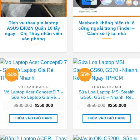
Dịch vụ thay pin laptop
Macbook không hiển thị ổ
ASUS E402N Quận 10 lấy
cứng ngoài trong Finder –
ngay – Chị Thùy nhân viên
Cách xử lý tại nhà
văn phòng
-44%
-55%
VỎ LAPTOP ACER
LOA LAPTOP MSI
Vỏ Laptop Acer ConceptD 7 –
Sửa Loa Laptop MSI Stealth
Sửa Vỏ Laptop Giá Rẻ
GS60, GS70 – Nhanh, Rẻ,
TPHCM Nhanh
Lấy Ngay TPHCM
Giá
Giá
Giá
Giá
₫
980,000
₫
550,000
₫
550,000
₫
250,000
gốc
hiện
gốc
hiện
là:
tại
là:
tại
₫980,000.
là:
₫550,000.
là:
THÊM VÀO GIỎ HÀNG
THÊM VÀO GIỎ HÀNG
₫550,000.
₫250,0