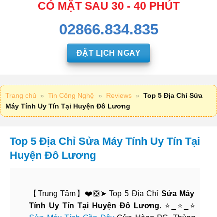
CÓ MẶT SAU 30 - 40 PHÚT
02866.834.835
ĐẶT LỊCH NGAY
Trang chủ
»
Tin Công Nghệ
»
Reviews
»
Top 5 Địa Chỉ Sửa
Máy Tính Uy Tín Tại Huyện Đô Lương
Top 5 Địa Chỉ Sửa Máy Tính Uy Tín Tại
Huyện Đô Lương
【Trung Tâm】❤️❎➤ Top 5 Địa Chỉ
Sửa Máy
Tính Uy Tín Tại Huyện Đô Lương
. ⭐_⭐_⭐