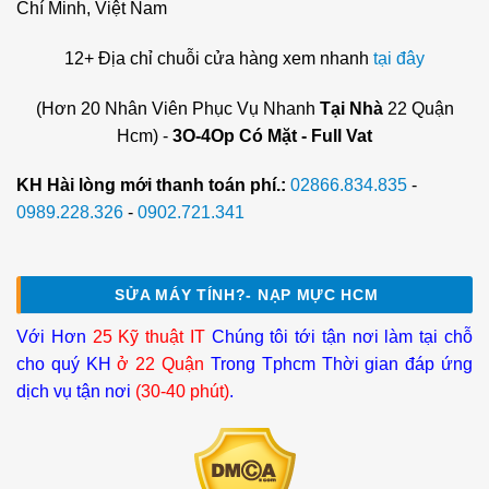
Chí Minh, Việt Nam
12+ Địa chỉ chuỗi cửa hàng xem nhanh
tại đây
(Hơn 20 Nhân Viên Phục Vụ Nhanh
Tại Nhà
22 Quận
Hcm) -
3O-4Op Có Mặt - Full Vat
KH Hài lòng mới thanh toán phí.:
02866.834.835
-
0989.228.326
-
0902.721.341
SỬA MÁY TÍNH?- NẠP MỰC HCM
Với Hơn
25 Kỹ thuật IT
Chúng tôi tới tận nơi làm tại chỗ
cho quý KH
ở 22 Quận
Trong Tphcm Thời gian đáp ứng
dịch vụ tận nơi
(30-40 phút)
.