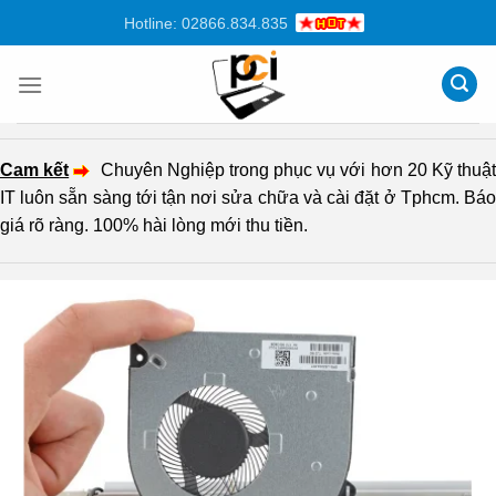
Chuyển
Hotline: 02866.834.835
đến
nội
dung
Cam kết
Chuyên Nghiệp trong phục vụ với hơn 20 Kỹ thuậ
IT luôn sẵn sàng tới tận nơi sửa chữa và cài đặt ở Tphcm. Báo
giá rõ ràng. 100% hài lòng mới thu tiền.