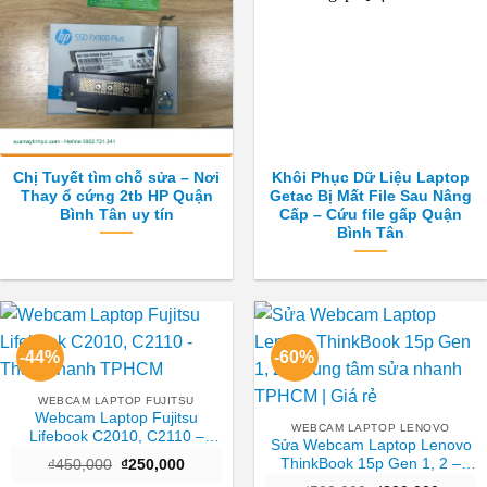
Chị Tuyết tìm chỗ sửa – Nơi
Khôi Phục Dữ Liệu Laptop
Thay ổ cứng 2tb HP Quận
Getac Bị Mất File Sau Nâng
Bình Tân uy tín
Cấp – Cứu file gấp Quận
Bình Tân
-44%
-60%
WEBCAM LAPTOP FUJITSU
Webcam Laptop Fujitsu
WEBCAM LAPTOP LENOVO
Lifebook C2010, C2110 –
Sửa Webcam Laptop Lenovo
Thay Nhanh TPHCM
ThinkBook 15p Gen 1, 2 –
Giá
Giá
₫
450,000
₫
250,000
gốc
hiện
Trung tâm sửa nhanh TPHCM