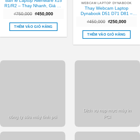
Bản lề Laptop Alienware x15
WEBCAM LAPTOP DYNABOOK
R1/R2 – Thay Nhanh, Giá Rẻ
Thay Webcam Laptop
Tại TPHCM
Dynabook D51 D71 D81 –
Giá
Giá
₫
750,000
₫
450,000
gốc
hiện
Nhanh chóng Trung tâm
Giá
Giá
là:
tại
₫
450,000
₫
250,000
TPHCM
gốc
hiện
₫750,000.
là:
THÊM VÀO GIỎ HÀNG
là:
tại
₫450,000.
₫450,000.
là:
THÊM VÀO GIỎ HÀNG
₫250,0
Dịch vụ nạp mực máy in
công ty sửa máy tính pci
PCI