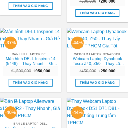
Giá
Giá
là:
tại
₫
500,000
₫
200,000
| Giá rẻ
gốc
hiện
₫450,000.
là:
THÊM VÀO GIỎ HÀNG
là:
tại
₫250,000.
₫500,000.
là:
THÊM VÀO GIỎ HÀNG
₫200,0
-37%
-44%
MÀN HÌNH LAPTOP DELL
WEBCAM LAPTOP DYNABOOK
Màn hình DELL Inspiron 14
Webcam Laptop Dynabook
(5448) – Thay Nhanh – Giá
Tecra Z40, Z50 – Thay Lấy
Rẻ TPHCM
Liền Tại TPHCM Giá Tốt
Giá
Giá
Giá
Giá
₫
1,500,000
₫
950,000
₫
450,000
₫
250,000
gốc
hiện
gốc
hiện
là:
tại
là:
tại
₫1,500,000.
là:
₫450,000.
là:
THÊM VÀO GIỎ HÀNG
THÊM VÀO GIỎ HÀNG
₫950,000.
₫250,0
-40%
-44%
BAN LE LAPTOP DELL