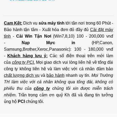
Cam Kết:
Dịch vụ
sửa máy tính
tới tận nơi trong 60 Phút -
Bảo hành tận tâm - Xuất hóa đơn đỏ đầy đủ
Cài đặt máy
tính
-
Cài Win Tận Nơi
(Win7,8,10) 100 - 200,000 vnđ
-
Nạp Mực in
(HP,Canon,
Samsung,Brother,Xeroc,Panasonic): 100 - 180,000 vnđ
-
Khách hàng lưu ý:
Các số điện thoại trên mới làm
của
công ty PCI.
Mọi giao dịch vui lòng liên hệ về tổng đài
công ty không liên hệ và làm việc với cá nhân đảm bảo
chất lượng dịch vụ
và
bảo hành
nhanh uy tín.
Mọi Trường
TH làm việc với cá nhân không qua tổng đài, không có
phiếu thu của
công ty
chúng tôi xin được miễn trách
nhiệm
. Trân trọng cảm ơn quý Kh đã và đang tin tưởng
ủng hộ
PCI
chúng tôi.