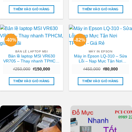
gốc
hiện
gốc
hiện
là:
tại
là:
tại
₫700,000.
là:
₫1,500,000.
là:
THÊM VÀO GIỎ HÀNG
THÊM VÀO GIỎ HÀNG
₫300,000.
₫850,
-40%
-82%
BẢN LỀ LAPTOP MSI
MÁY IN EPSON
Bản lề laptop MSI VR630
Máy in Epson LQ-310 – Sửa
VR705 – Thay nhanh TPHCM,
Lỗi – Nạp Mực Tận Nơi
giá ưu đãi
TPHCM – Giá Rẻ
Giá
Giá
Giá
Giá
₫
250,000
₫
150,000
₫
450,000
₫
80,000
gốc
hiện
gốc
hiện
là:
tại
là:
tại
₫250,000.
là:
₫450,000.
là:
THÊM VÀO GIỎ HÀNG
THÊM VÀO GIỎ HÀNG
₫150,000.
₫80,000