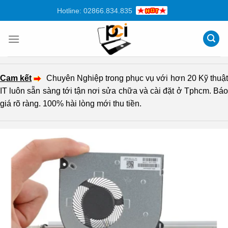
Chuyển
Hotline: 02866.834.835
đến
nội
dung
Cam kết
Chuyên Nghiệp trong phục vụ với hơn 20 Kỹ thuậ
IT luôn sẵn sàng tới tận nơi sửa chữa và cài đặt ở Tphcm. Báo
giá rõ ràng. 100% hài lòng mới thu tiền.