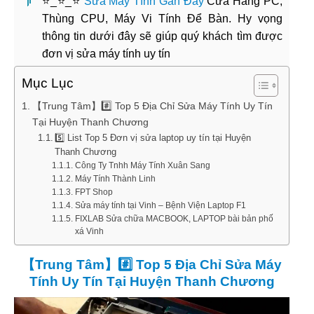
⭐_⭐_⭐
Sửa Máy Tính Gần Đây
Cửa Hàng PC,
Thùng CPU, Máy Vi Tính Để Bàn. Hy vọng
thông tin dưới đây sẽ giúp quý khách tìm được
đơn vị sửa máy tính uy tín
Mục Lục
【Trung Tâm】#️⃣ Top 5 Địa Chỉ Sửa Máy Tính Uy Tín
Tại Huyện Thanh Chương
5️⃣ List Top 5 Đơn vị sửa laptop uy tín tại Huyện
Thanh Chương
Công Ty Tnhh Máy Tính Xuân Sang
Máy Tính Thành Linh
FPT Shop
Sửa máy tính tại Vinh – Bệnh Viện Laptop F1
FIXLAB Sửa chữa MACBOOK, LAPTOP bài bản phố
xá Vinh
【Trung Tâm】#️⃣ Top 5 Địa Chỉ Sửa Máy
Tính Uy Tín Tại Huyện Thanh Chương