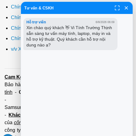
Chính sách thanh toán
Tư vấn & CSKH
Chính sách giao hàng
Hỗ trợ viên
6/8/2026 06:09
Xin chào quý khách 👋 Vi Tính Trường Thịnh 
Chính sách đổi trả
sẵn sàng tư vấn máy tính, laptop, máy in và 
Chính sách bảo hành
hỗ trợ kỹ thuật. Quý khách cần hỗ trợ nội 
dung nào ạ?
v/v Xuất hóa đơn đỏ VAT
Cam Kết:
Dịch vụ
sửa máy tính
tới tận nơi trong 60 Phút -
Bảo hành tận tâm - Xuất hóa đơn đỏ đầy đủ
Cài đặt máy
tính
-
Cài Win Tận Nơi
(Win7,8,10) 100 - 200,000 vnđ
-
Nạp Mực in
(HP,Canon,
Samsung,Brother,Xeroc,Panasonic): 100 - 180,000 vnđ
-
Khách hàng lưu ý:
Các số điện thoại trên mới làm
của
công ty PCI.
Mọi giao dịch vui lòng liên hệ về tổng đài
công ty không liên hệ và làm việc với cá nhân đảm bảo