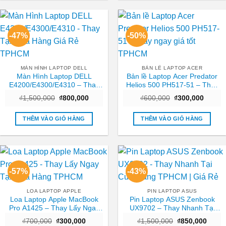
-47%
-50%
MÀN HÌNH LAPTOP DELL
BẢN LỀ LAPTOP ACER
Màn Hình Laptop DELL
Bản lề Laptop Acer Predator
E4200/E4300/E4310 – Thay
Helios 500 PH517-51 – Thay
Tại Cửa Hàng Giá Rẻ TPHCM
ngay giá tốt TPHCM
Giá
Giá
Giá
Giá
₫
1,500,000
₫
800,000
₫
600,000
₫
300,000
gốc
hiện
gốc
hiện
là:
tại
là:
tại
₫1,500,000.
là:
₫600,000.
là:
THÊM VÀO GIỎ HÀNG
THÊM VÀO GIỎ HÀNG
₫800,000.
₫300,0
-57%
-43%
LOA LAPTOP APPLE
PIN LAPTOP ASUS
Loa Laptop Apple MacBook
Pin Laptop ASUS Zenbook
Pro A1425 – Thay Lấy Ngay
UX9702 – Thay Nhanh Tại
Tại Cửa Hàng TPHCM
Cửa Hàng TPHCM | Giá Rẻ
Giá
Giá
Giá
Giá
₫
700,000
₫
300,000
₫
1,500,000
₫
850,000