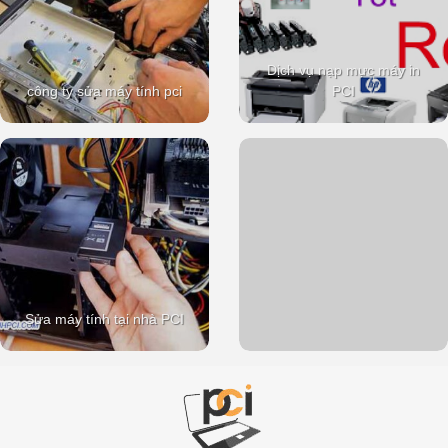
Dịch vụ nạp mực máy in
công ty sửa máy tính pci
PCI
Sửa máy tính tại nhà PCI