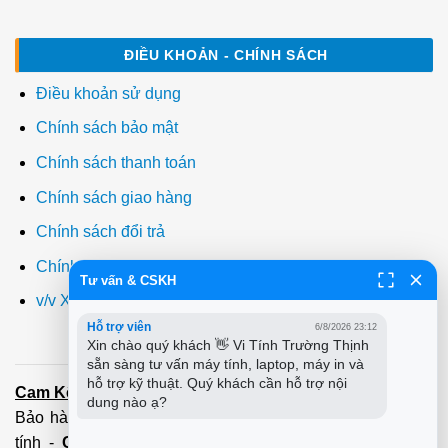
ĐIỀU KHOẢN - CHÍNH SÁCH
Điều khoản sử dụng
Chính sách bảo mật
Chính sách thanh toán
Chính sách giao hàng
Chính sách đổi trả
Chính sách bảo hành
Tư vấn & CSKH
v/v Xuất hóa đơn đỏ VAT
Hỗ trợ viên
6/8/2026 23:12
Xin chào quý khách 👋 Vi Tính Trường Thịnh 
sẵn sàng tư vấn máy tính, laptop, máy in và 
hỗ trợ kỹ thuật. Quý khách cần hỗ trợ nội 
Cam Kết:
Dịch vụ
sửa máy tính
tới tận nơi trong 60 Phút -
dung nào ạ?
Bảo hành tận tâm - Xuất hóa đơn đỏ đầy đủ
Cài đặt máy
tính
-
Cài Win Tận Nơi
(Win7,8,10) 100 - 200,000 vnđ