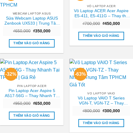
VỎ LAPTOP ACER
Vỏ Laptop ACER Acer Aspire
WEBCAM LAPTOP ASUS
E5-411, E5-411G – Thay thế
Sửa Webcam Laptop ASUS
Trong ngày TPHCM
Zenbook UX533 | Trung Tâm
Giá
Giá
₫
700,000
₫
450,000
gốc
hiện
Laptop Gần Nhất TPHCM
Giá
Giá
₫
650,000
₫
350,000
là:
tại
gốc
hiện
₫700,000.
là:
THÊM VÀO GIỎ HÀNG
là:
tại
₫450,0
₫650,000.
là:
THÊM VÀO GIỎ HÀNG
₫350,000.
-32%
-63%
PIN LAPTOP ACER
Pin Laptop Acer Aspire 5
VO LAPTOP VAIO
A517-56G – Thay Nhanh Tại
Vỏ Laptop VAIO T Series
TPHCM | Giá Rẻ
VGN-T, VGN-TZ – Thay
Giá
Giá
₫
950,000
₫
650,000
gốc
hiện
Nhanh Trung Tâm TPHCM
Giá
Giá
là:
tại
₫
800,000
₫
300,000
Giá Tốt
gốc
hiện
₫950,000.
là:
THÊM VÀO GIỎ HÀNG
là:
tại
₫650,000.
₫800,000.
là:
THÊM VÀO GIỎ HÀNG
₫300,0