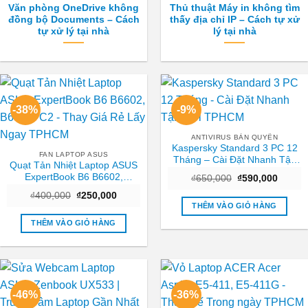
Văn phòng OneDrive không
Thủ thuật Máy in không tìm
đồng bộ Documents – Cách
thấy địa chỉ IP – Cách tự xử
tự xử lý tại nhà
lý tại nhà
-38%
-9%
ANTIVIRUS BẢN QUYỀN
Kaspersky Standard 3 PC 12
FAN LAPTOP ASUS
Tháng – Cài Đặt Nhanh Tận
Quạt Tản Nhiệt Laptop ASUS
Nơi TPHCM
ExpertBook B6 B6602,
Giá
Giá
₫
650,000
₫
590,000
gốc
hiện
B6602FC2 – Thay Giá Rẻ Lấy
Giá
Giá
₫
400,000
₫
250,000
là:
tại
Ngay TPHCM
gốc
hiện
₫650,000.
là:
THÊM VÀO GIỎ HÀNG
là:
tại
₫590,0
₫400,000.
là:
THÊM VÀO GIỎ HÀNG
₫250,000.
-46%
-36%