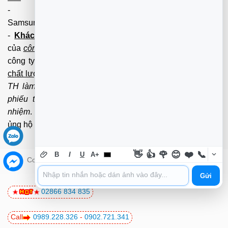
-
Nạp Mực in
(HP,Canon,
Samsung,Brother,Xeroc,Panasonic): 100 - 180,000 vnđ
-
Khách hàng lưu ý:
Các số điện thoại trên mới làm
của
công ty PCI.
Mọi giao dịch vui lòng liên hệ về tổng đài
công ty không liên hệ và làm việc với cá nhân đảm bảo
chất lượng dịch vụ
và
bảo hành
nhanh uy tín.
Mọi Trường
TH làm việc với cá nhân không qua tổng đài, không có
phiếu thu của
công ty
chúng tôi xin được miễn trách
nhiệm
. Trân trọng cảm ơn quý Kh đã và đang tin tưởng
ủng hộ
PCI
chúng tôi.
👋
👍
🌹
😊
❤️
📞
B
I
U
A+
Copyright 2026 ©
PCI Co.,ltd - Trường Thịnh Group
Gửi
02866 834 835
Call
0989.228.326
-
0902.721.341