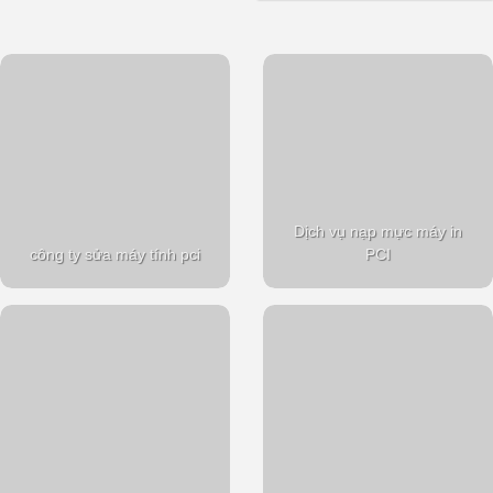
Dịch vụ nạp mực máy in
công ty sửa máy tính pci
PCI