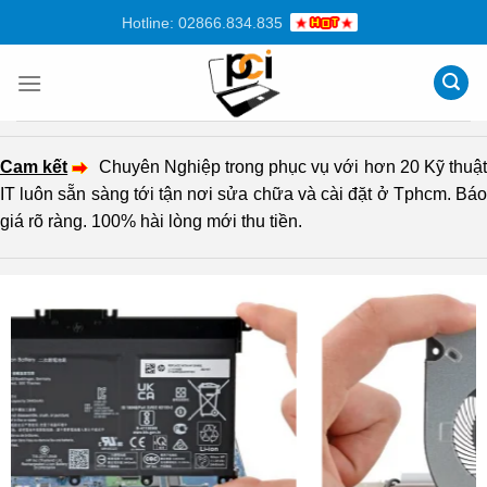
Chuyển
Hotline: 02866.834.835
đến
nội
dung
Cam kết
Chuyên Nghiệp trong phục vụ với hơn 20 Kỹ thuậ
IT luôn sẵn sàng tới tận nơi sửa chữa và cài đặt ở Tphcm. Báo
giá rõ ràng. 100% hài lòng mới thu tiền.