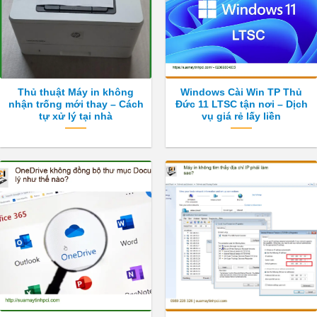
Thủ thuật Máy in không
Windows Cài Win TP Thủ
nhận trống mới thay – Cách
Đức 11 LTSC tận nơi – Dịch
tự xử lý tại nhà
vụ giá rẻ lấy liền