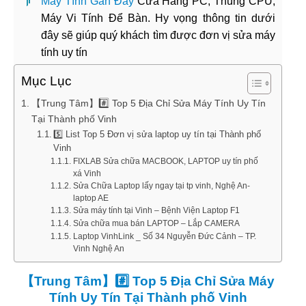
Máy Tính Gần Đây
Cửa Hàng PC, Thùng CPU,
Máy Vi Tính Để Bàn. Hy vọng thông tin dưới
đây sẽ giúp quý khách tìm được đơn vị sửa máy
tính uy tín
Mục Lục
【Trung Tâm】#️⃣ Top 5 Địa Chỉ Sửa Máy Tính Uy Tín
Tại Thành phố Vinh
5️⃣ List Top 5 Đơn vị sửa laptop uy tín tại Thành phố
Vinh
FIXLAB Sửa chữa MACBOOK, LAPTOP uy tín phố
xá Vinh
Sửa Chữa Laptop lấy ngay tại tp vinh, Nghệ An-
laptop AE
Sửa máy tính tại Vinh – Bệnh Viện Laptop F1
Sửa chữa mua bán LAPTOP – Lắp CAMERA
Laptop VinhLink _ Số 34 Nguyễn Đức Cảnh – TP.
Vinh Nghệ An
【Trung Tâm】#️⃣ Top 5 Địa Chỉ Sửa Máy
Tính Uy Tín Tại Thành phố Vinh