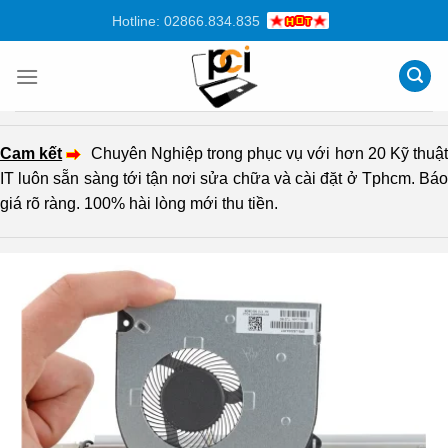
Chuyển
Hotline: 02866.834.835
đến
nội
dung
Cam kết
Chuyên Nghiệp trong phục vụ với hơn 20 Kỹ thuậ
IT luôn sẵn sàng tới tận nơi sửa chữa và cài đặt ở Tphcm. Báo
giá rõ ràng. 100% hài lòng mới thu tiền.