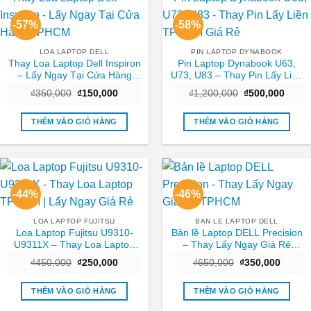
-57%
-58%
LOA LAPTOP DELL
PIN LAPTOP DYNABOOK
Thay Loa Laptop Dell Inspiron
Pin Laptop Dynabook U63,
– Lấy Ngay Tại Cửa Hàng
U73, U83 – Thay Pin Lấy Liền
TPHCM
TPHCM Giá Rẻ
Giá
Giá
Giá
Giá
₫
350,000
₫
150,000
₫
1,200,000
₫
500,000
gốc
hiện
gốc
hiện
là:
tại
là:
tại
₫350,000.
là:
₫1,200,000.
là:
THÊM VÀO GIỎ HÀNG
THÊM VÀO GIỎ HÀNG
₫150,000.
₫500,
-44%
-46%
LOA LAPTOP FUJITSU
BAN LE LAPTOP DELL
Loa Laptop Fujitsu U9310-
Bản lề Laptop DELL Precision
U9311X – Thay Loa Laptop
– Thay Lấy Ngay Giá Rẻ
TPHCM | Lấy Ngay Giá Rẻ
TPHCM
Giá
Giá
Giá
Giá
₫
450,000
₫
250,000
₫
650,000
₫
350,000
gốc
hiện
gốc
hiện
là:
tại
là:
tại
₫450,000.
là:
₫650,000.
là:
THÊM VÀO GIỎ HÀNG
THÊM VÀO GIỎ HÀNG
₫250,000.
₫350,0