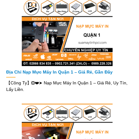
Địa Chỉ Nạp Mực Máy In Quận 1 – Giá Rẻ, Gần Đây
【Công Ty】❎❤️➤ Nạp Mực Máy In Quận 1 – Giá Rẻ, Uy Tín,
Lấy Liền.