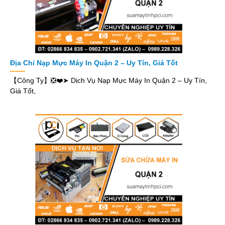
Địa Chỉ Nạp Mực Máy In Quận 2 – Uy Tín, Giá Tốt
【Công Ty】❎❤️➤ Dịch Vụ Nạp Mực Máy In Quận 2 – Uy Tín,
Giá Tốt,