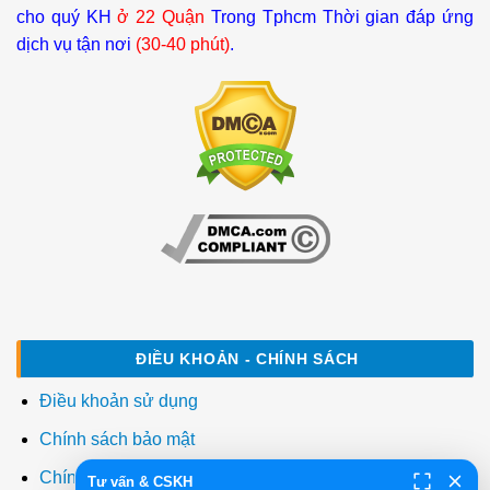
cho quý KH
ở 22 Quận
Trong Tphcm Thời gian đáp ứng
dịch vụ tận nơi
(30-40 phút)
.
ĐIỀU KHOẢN - CHÍNH SÁCH
Điều khoản sử dụng
Chính sách bảo mật
Chính sách thanh toán
Tư vấn & CSKH