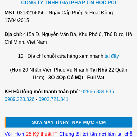
CÔNG TY TNHH GIẢI PHÁP TIN HỌC PCI
MST:
0313214056 - Ngày Cấp Phép & Hoạt Động:
17/04/2015
Địa chỉ:
415a Đ. Nguyễn Văn Bá, Khu Phố 6, Thủ Đức, Hồ
Chí Minh, Việt Nam
12+ Địa chỉ chuỗi cửa hàng xem nhanh
tại đây
(Hơn 20 Nhân Viên Phục Vụ Nhanh
Tại Nhà
22 Quận
Hcm) -
3O-4Op Có Mặt - Full Vat
KH Hài lòng mới thanh toán phí.:
02866.834.835
-
0989.228.326
-
0902.721.341
SỬA MÁY TÍNH?- NẠP MỰC HCM
Với Hơn
25 Kỹ thuật IT
Chúng tôi tới tận nơi làm tại chỗ