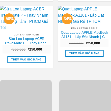
-50%
-34%
FAN LAPTOP APPLE
Quạt Laptop APPLE MacBook
LOA LAPTOP ACER
A1181 – Lắp Đặt Nhanh | Giá
Sửa Loa Laptop ACER
Rẻ TPHCM
TravelMate P – Thay Nhanh
Giá
Giá
₫
380,000
₫
250,000
gốc
hiện
Tại Trung Tâm TPHCM Giá
Giá
Giá
₫
500,000
₫
250,000
là:
tại
Tốt
gốc
hiện
₫380,000.
là:
THÊM VÀO GIỎ HÀNG
là:
tại
₫250,0
₫500,000.
là:
THÊM VÀO GIỎ HÀNG
₫250,000.