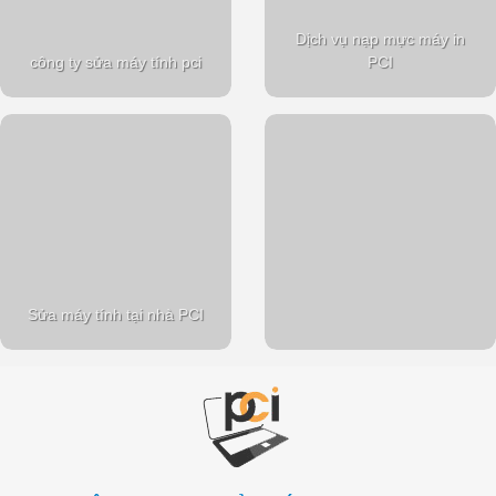
Dịch vụ nạp mực máy in
công ty sửa máy tính pci
PCI
Sửa máy tính tại nhà PCI