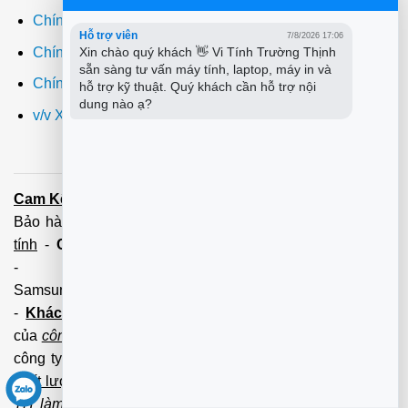
Chính sách giao hàng
Hỗ trợ viên
7/8/2026 17:06
Chính sách đổi trả
Xin chào quý khách 👋 Vi Tính Trường Thịnh 
sẵn sàng tư vấn máy tính, laptop, máy in và 
Chính sách bảo hành
hỗ trợ kỹ thuật. Quý khách cần hỗ trợ nội 
dung nào ạ?
v/v Xuất hóa đơn đỏ VAT
Cam Kết:
Dịch vụ
sửa máy tính
tới tận nơi trong 60 Phút -
Bảo hành tận tâm - Xuất hóa đơn đỏ đầy đủ
Cài đặt máy
tính
-
Cài Win Tận Nơi
(Win7,8,10) 100 - 200,000 vnđ
-
Nạp Mực in
(HP,Canon,
Samsung,Brother,Xeroc,Panasonic): 100 - 180,000 vnđ
-
Khách hàng lưu ý:
Các số điện thoại trên mới làm
của
công ty PCI.
Mọi giao dịch vui lòng liên hệ về tổng đài
công ty không liên hệ và làm việc với cá nhân đảm bảo
chất lượng dịch vụ
và
bảo hành
nhanh uy tín.
Mọi Trường
TH làm việc với cá nhân không qua tổng đài, không có