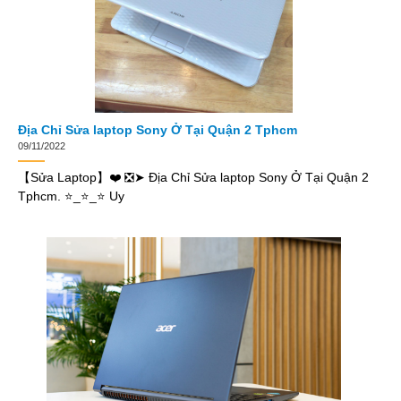
Địa Chỉ Sửa laptop Sony Ở Tại Quận 2 Tphcm
09/11/2022
【Sửa Laptop】❤️ ❎➤ Địa Chỉ Sửa laptop Sony Ở Tại Quận 2
Tphcm. ⭐_⭐_⭐ Uy