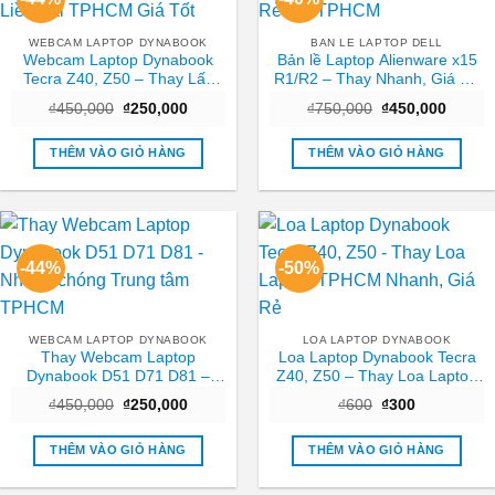
WEBCAM LAPTOP DYNABOOK
BAN LE LAPTOP DELL
Webcam Laptop Dynabook
Bản lề Laptop Alienware x15
Tecra Z40, Z50 – Thay Lấy
R1/R2 – Thay Nhanh, Giá Rẻ
Liền Tại TPHCM Giá Tốt
Tại TPHCM
Giá
Giá
Giá
Giá
₫
450,000
₫
250,000
₫
750,000
₫
450,000
gốc
hiện
gốc
hiện
là:
tại
là:
tại
₫450,000.
là:
₫750,000.
là:
THÊM VÀO GIỎ HÀNG
THÊM VÀO GIỎ HÀNG
₫250,000.
₫450,0
-44%
-50%
WEBCAM LAPTOP DYNABOOK
LOA LAPTOP DYNABOOK
Thay Webcam Laptop
Loa Laptop Dynabook Tecra
Dynabook D51 D71 D81 –
Z40, Z50 – Thay Loa Laptop
Nhanh chóng Trung tâm
TPHCM Nhanh, Giá Rẻ
Giá
Giá
Giá
Giá
₫
450,000
₫
250,000
₫
600
₫
300
TPHCM
gốc
hiện
gốc
hiện
là:
tại
là:
tại
₫450,000.
là:
₫600.
là:
THÊM VÀO GIỎ HÀNG
THÊM VÀO GIỎ HÀNG
₫250,000.
₫300.