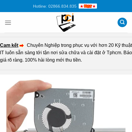
Chuyển
Hotline: 02866.834.835
đến
nội
dung
Cam kết
Chuyên Nghiệp trong phục vụ với hơn 20 Kỹ thuậ
IT luôn sẵn sàng tới tận nơi sửa chữa và cài đặt ở Tphcm. Báo
giá rõ ràng. 100% hài lòng mới thu tiền.