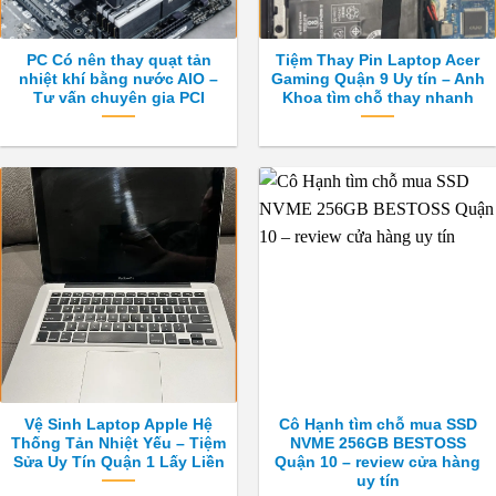
PC Có nên thay quạt tản
Tiệm Thay Pin Laptop Acer
nhiệt khí bằng nước AIO –
Gaming Quận 9 Uy tín – Anh
Tư vấn chuyên gia PCI
Khoa tìm chỗ thay nhanh
Vệ Sinh Laptop Apple Hệ
Cô Hạnh tìm chỗ mua SSD
Thống Tản Nhiệt Yếu – Tiệm
NVME 256GB BESTOSS
Sửa Uy Tín Quận 1 Lấy Liền
Quận 10 – review cửa hàng
uy tín