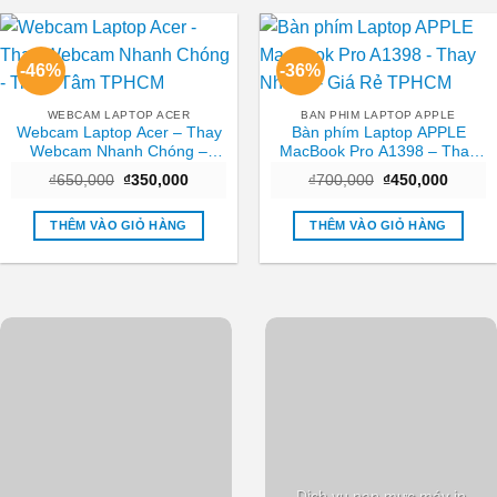
-46%
-36%
WEBCAM LAPTOP ACER
BAN PHIM LAPTOP APPLE
Webcam Laptop Acer – Thay
Bàn phím Laptop APPLE
Webcam Nhanh Chóng –
MacBook Pro A1398 – Thay
Trung Tâm TPHCM
Nhanh – Giá Rẻ TPHCM
Giá
Giá
Giá
Giá
₫
650,000
₫
350,000
₫
700,000
₫
450,000
gốc
hiện
gốc
hiện
là:
tại
là:
tại
₫650,000.
là:
₫700,000.
là:
THÊM VÀO GIỎ HÀNG
THÊM VÀO GIỎ HÀNG
₫350,000.
₫450,0
Dịch vụ nạp mực máy in