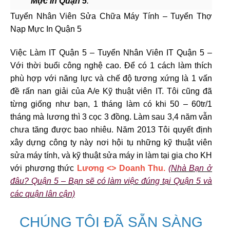
Mực In Quận 5
:
Tuyển Nhân Viên Sửa Chữa Máy Tính – Tuyển Thợ
Nạp Mực In Quận 5
Việc Làm IT Quận 5 – Tuyển Nhân Viên IT Quận 5 –
Với thời buổi công nghệ cao. Để có 1 cách làm thích
phù hợp với năng lực và chế độ tương xứng là 1 vấn
đề rấn nan giải của A/e Kỹ thuật viên IT. Tôi cũng đã
từng giống như bạn, 1 tháng làm có khi 50 – 60tr/1
tháng mà lương thì 3 cọc 3 đồng. Làm sau 3,4 năm vẫn
chưa tăng được bao nhiêu. Năm 2013 Tôi quyết định
xây dựng công ty này nơi hội tụ những kỹ thuật viên
sửa máy tính, và kỹ thuật sửa máy in làm tại gia cho KH
với phương thức
Lương <> Doanh Thu.
(Nhà Bạn ở
đâu? Quận 5 – Bạn sẽ có làm việc đúng tại Quận 5 và
các quận lân cận)
CHÚNG TÔI ĐÃ SẴN SÀNG