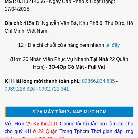
MST:
0313214056 - Ngày Cấp Phép & Hoạt Động:
17/04/2015
Địa chỉ:
415a Đ. Nguyễn Văn Bá, Khu Phố 6, Thủ Đức, Hồ
Chí Minh, Việt Nam
12+ Địa chỉ chuỗi cửa hàng xem nhanh
tại đây
(Hơn 20 Nhân Viên Phục Vụ Nhanh
Tại Nhà
22 Quận
Hcm) -
3O-4Op Có Mặt - Full Vat
KH Hài lòng mới thanh toán phí.:
02866.834.835
-
0989.228.326
-
0902.721.341
SỬA MÁY TÍNH?- NẠP MỰC HCM
Với Hơn
25 Kỹ thuật IT
Chúng tôi tới tận nơi làm tại chỗ
cho quý KH
ở 22 Quận
Trong Tphcm Thời gian đáp ứng