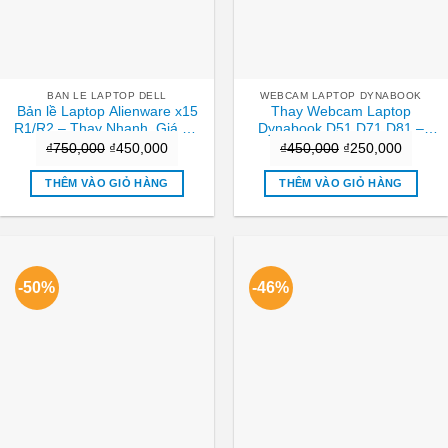
BAN LE LAPTOP DELL
WEBCAM LAPTOP DYNABOOK
Bản lề Laptop Alienware x15
Thay Webcam Laptop
R1/R2 – Thay Nhanh, Giá Rẻ
Dynabook D51 D71 D81 –
Tại TPHCM
Nhanh chóng Trung tâm
Giá
Giá
Giá
Giá
₫
750,000
₫
450,000
₫
450,000
₫
250,000
TPHCM
gốc
hiện
gốc
hiện
THÊM VÀO GIỎ HÀNG
THÊM VÀO GIỎ HÀNG
là:
tại
là:
tại
₫750,000.
là:
₫450,000.
là:
₫450,000.
₫250,0
-50%
-46%