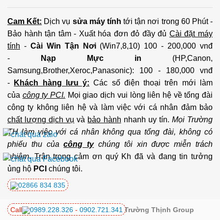
Cam Kết:
Dịch vụ
sửa máy tính
tới tận nơi trong 60 Phút -
Bảo hành tận tâm - Xuất hóa đơn đỏ đầy đủ
Cài đặt máy
tính
-
Cài Win Tận Nơi
(Win7,8,10) 100 - 200,000 vnđ
-
Nạp Mực in
(HP,Canon,
Samsung,Brother,Xeroc,Panasonic): 100 - 180,000 vnđ
-
Khách hàng lưu ý:
Các số điện thoại trên mới làm
của
công ty PCI.
Mọi giao dịch vui lòng liên hệ về tổng đài
công ty không liên hệ và làm việc với cá nhân đảm bảo
chất lượng dịch vụ
và
bảo hành
nhanh uy tín.
Mọi Trường
TH làm việc với cá nhân không qua tổng đài, không có
phiếu thu của
công ty
chúng tôi xin được miễn trách
nhiệm
. Trân trọng cảm ơn quý Kh đã và đang tin tưởng
ủng hộ
PCI
chúng tôi.
02866 834 835
Call
0989.228.326
-
0902.721.341
Copyright 2026 ©
PCI Co.,ltd - Trường Thịnh Group