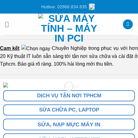
Chuyển
Hotline: 02866.834.835
đến
nội
dung
Cam kết
Chuyên Nghiệp trong phục vụ với hơ
20 Kỹ thuật IT luôn sẵn sàng tới tận nơi sửa chữa và cài đặt ở
Tphcm. Báo giá rõ ràng. 100% hài lòng mới thu tiền.
DỊCH VỤ TẬN NƠI TPHCM
SỬA CHỮA PC, LAPTOP
SỬA, NẠP MỰC MÁY IN