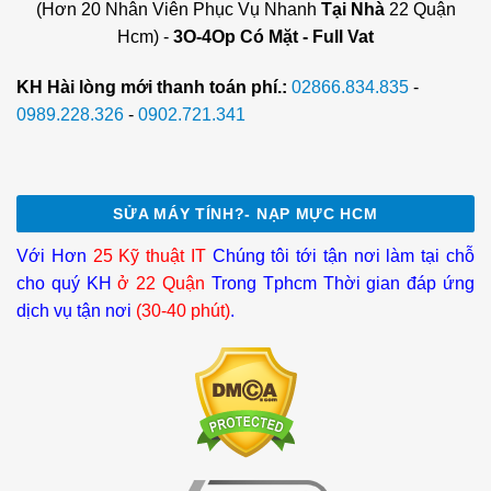
(Hơn 20 Nhân Viên Phục Vụ Nhanh
Tại Nhà
22 Quận
Hcm) -
3O-4Op Có Mặt - Full Vat
KH Hài lòng mới thanh toán phí.:
02866.834.835
-
0989.228.326
-
0902.721.341
SỬA MÁY TÍNH?- NẠP MỰC HCM
Với Hơn
25 Kỹ thuật IT
Chúng tôi tới tận nơi làm tại chỗ
cho quý KH
ở 22 Quận
Trong Tphcm Thời gian đáp ứng
dịch vụ tận nơi
(30-40 phút)
.