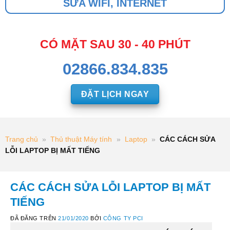
SỬA WIFI, INTERNET
CÓ MẶT SAU 30 - 40 PHÚT
02866.834.835
ĐẶT LỊCH NGAY
Trang chủ
»
Thủ thuật Máy tính
»
Laptop
»
CÁC CÁCH SỬA
LỖI LAPTOP BỊ MẤT TIẾNG
CÁC CÁCH SỬA LỖI LAPTOP BỊ MẤT
TIẾNG
ĐÃ ĐĂNG TRÊN
21/01/2020
BỞI
CÔNG TY PCI