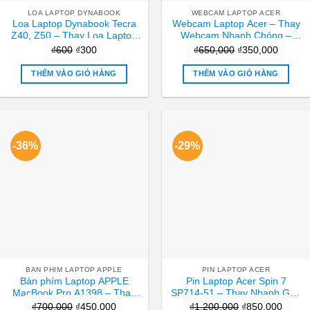
LOA LAPTOP DYNABOOK
WEBCAM LAPTOP ACER
Loa Laptop Dynabook Tecra
Webcam Laptop Acer – Thay
Z40, Z50 – Thay Loa Laptop
Webcam Nhanh Chóng –
TPHCM Nhanh, Giá Rẻ
Trung Tâm TPHCM
Giá
Giá
Giá
Giá
₫
600
₫
300
₫
650,000
₫
350,000
gốc
hiện
gốc
hiện
THÊM VÀO GIỎ HÀNG
THÊM VÀO GIỎ HÀNG
là:
tại
là:
tại
₫600.
là:
₫650,000.
là:
₫300.
₫350,0
-36%
-29%
BAN PHIM LAPTOP APPLE
PIN LAPTOP ACER
Bàn phím Laptop APPLE
Pin Laptop Acer Spin 7
MacBook Pro A1398 – Thay
SP714-51 – Thay Nhanh Gần
Nhanh – Giá Rẻ TPHCM
Đây Nhất
Giá
Giá
Giá
Giá
₫
700,000
₫
450,000
₫
1,200,000
₫
850,000