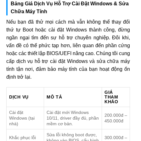
Bảng Giá Dịch Vụ Hỗ Trợ Cài Đặt Windows & Sửa
Chữa Máy Tính
Nếu bạn đã thử mọi cách mà vẫn không thể thay đổi
thứ tự Boot hoặc cài đặt Windows thành công, đừng
ngần ngại tìm đến sự hỗ trợ chuyên nghiệp. Đôi khi,
vấn đề có thể phức tạp hơn, liên quan đến phần cứng
hoặc các thiết lập BIOS/UEFI nâng cao. Chúng tôi cung
cấp dịch vụ hỗ trợ cài đặt Windows và sửa chữa máy
tính tận nơi, đảm bảo máy tính của bạn hoạt động ổn
định trở lại.
GIÁ
DỊCH VỤ
MÔ TẢ
THAM
KHẢO
Cài đặt
Cài đặt mới Windows
200.000đ –
Windows (tại
10/11, driver đầy đủ, phần
450.000đ
nhà)
mềm cơ bản.
Sửa lỗi không boot được,
Khắc phục lỗi
300.000đ –
không vào BIOS, cấu hình