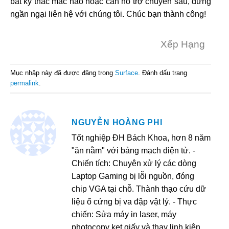
bất kỳ thắc mắc nào hoặc cần hỗ trợ chuyên sâu, đừng
ngần ngại liên hệ với chúng tôi. Chúc bạn thành công!
Xếp Hạng
Mục nhập này đã được đăng trong
Surface
. Đánh dấu trang
permalink
.
NGUYỄN HOÀNG PHI
Tốt nghiệp ĐH Bách Khoa, hơn 8 năm
"ăn nằm" với bảng mạch điện tử. -
Chiến tích: Chuyên xử lý các dòng
Laptop Gaming bị lỗi nguồn, đóng
chip VGA tại chỗ. Thành thạo cứu dữ
liệu ổ cứng bị va đập vật lý. - Thực
chiến: Sửa máy in laser, máy
photocopy kẹt giấy và thay linh kiện