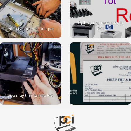
Dịch vụ nạp mực máy in
công ty sửa máy tính pci
PCI
Sửa máy tính tại nhà PCI