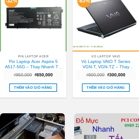
-32%
-63%
PIN LAPTOP ACER
VO LAPTOP VAIO
Pin Laptop Acer Aspire 5
Vỏ Laptop VAIO T Series
A517-56G – Thay Nhanh Tại
VGN-T, VGN-TZ – Thay
TPHCM | Giá Rẻ
Nhanh Trung Tâm TPHCM
Giá
Giá
Giá
Giá
₫
950,000
₫
650,000
₫
800,000
₫
300,000
Giá Tốt
gốc
hiện
gốc
hiện
là:
tại
là:
tại
₫950,000.
là:
₫800,000.
là:
THÊM VÀO GIỎ HÀNG
THÊM VÀO GIỎ HÀNG
₫650,000.
₫300,0