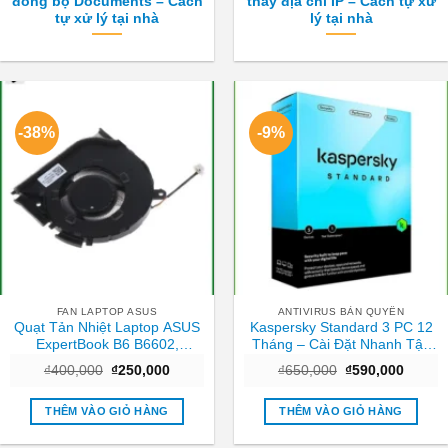
đồng bộ Documents – Cách
thấy địa chỉ IP – Cách tự xử
tự xử lý tại nhà
lý tại nhà
-38%
-9%
FAN LAPTOP ASUS
ANTIVIRUS BẢN QUYỀN
Quạt Tản Nhiệt Laptop ASUS
Kaspersky Standard 3 PC 12
ExpertBook B6 B6602,
Tháng – Cài Đặt Nhanh Tận
B6602FC2 – Thay Giá Rẻ Lấy
Nơi TPHCM
Giá
Giá
Giá
Giá
₫
400,000
₫
250,000
₫
650,000
₫
590,000
Ngay TPHCM
gốc
hiện
gốc
hiện
là:
tại
là:
tại
₫400,000.
là:
₫650,000.
là:
THÊM VÀO GIỎ HÀNG
THÊM VÀO GIỎ HÀNG
₫250,000.
₫590,0