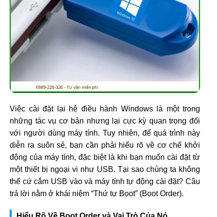
Việc cài đặt lại hệ điều hành Windows là một trong
những tác vụ cơ bản nhưng lại cực kỳ quan trọng đối
với người dùng máy tính. Tuy nhiên, để quá trình này
diễn ra suôn sẻ, bạn cần phải hiểu rõ về cơ chế khởi
động của máy tính, đặc biệt là khi bạn muốn cài đặt từ
một thiết bị ngoại vi như USB. Tại sao chúng ta không
thể cứ cắm USB vào và máy tính tự động cài đặt? Câu
trả lời nằm ở khái niệm “Thứ tự Boot” (Boot Order).
Hiểu Rõ Về Boot Order và Vai Trò Của Nó