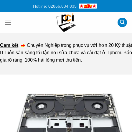
Chuyển
Hotline: 02866.834.835
đến
nội
dung
Cam kết
Chuyên Nghiệp trong phục vụ với hơn 20 Kỹ thuậ
IT luôn sẵn sàng tới tận nơi sửa chữa và cài đặt ở Tphcm. Báo
giá rõ ràng. 100% hài lòng mới thu tiền.