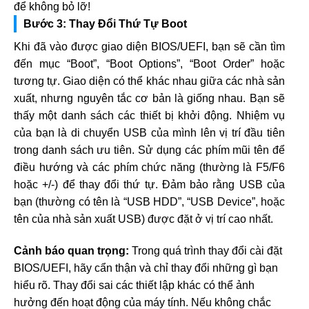
để không bỏ lỡ!
Bước 3: Thay Đổi Thứ Tự Boot
Khi đã vào được giao diện BIOS/UEFI, bạn sẽ cần tìm
đến mục “Boot”, “Boot Options”, “Boot Order” hoặc
tương tự. Giao diện có thể khác nhau giữa các nhà sản
xuất, nhưng nguyên tắc cơ bản là giống nhau. Bạn sẽ
thấy một danh sách các thiết bị khởi động. Nhiệm vụ
của bạn là di chuyển USB của mình lên vị trí đầu tiên
trong danh sách ưu tiên. Sử dụng các phím mũi tên để
điều hướng và các phím chức năng (thường là F5/F6
hoặc +/-) để thay đổi thứ tự. Đảm bảo rằng USB của
bạn (thường có tên là “USB HDD”, “USB Device”, hoặc
tên của nhà sản xuất USB) được đặt ở vị trí cao nhất.
Cảnh báo quan trọng:
Trong quá trình thay đổi cài đặt
BIOS/UEFI, hãy cẩn thận và chỉ thay đổi những gì bạn
hiểu rõ. Thay đổi sai các thiết lập khác có thể ảnh
hưởng đến hoạt động của máy tính. Nếu không chắc