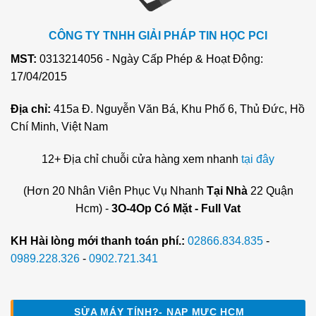
CÔNG TY TNHH GIẢI PHÁP TIN HỌC PCI
MST:
0313214056 - Ngày Cấp Phép & Hoạt Động:
17/04/2015
Địa chỉ:
415a Đ. Nguyễn Văn Bá, Khu Phố 6, Thủ Đức, Hồ
Chí Minh, Việt Nam
12+ Địa chỉ chuỗi cửa hàng xem nhanh
tại đây
(Hơn 20 Nhân Viên Phục Vụ Nhanh
Tại Nhà
22 Quận
Hcm) -
3O-4Op Có Mặt - Full Vat
KH Hài lòng mới thanh toán phí.:
02866.834.835
-
0989.228.326
-
0902.721.341
SỬA MÁY TÍNH?- NẠP MỰC HCM