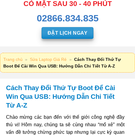
CÓ MẶT SAU 30 - 40 PHÚT
02866.834.835
ĐẶT LỊCH NGAY
Trang chủ
»
Sửa Laptop Giá Rẻ
»
Cách Thay Đổi Thứ Tự
Boot Để Cài Win Qua USB: Hướng Dẫn Chi Tiết Từ A-Z
Cách Thay Đổi Thứ Tự Boot Để Cài
Win Qua USB: Hướng Dẫn Chi Tiết
Từ A-Z
Chào mừng các bạn đến với thế giới công nghệ đầy
thú vị! Hôm nay, chúng ta sẽ cùng nhau “mổ xẻ” một
vấn đề tưởng chừng phức tạp nhưng lại cực kỳ quan