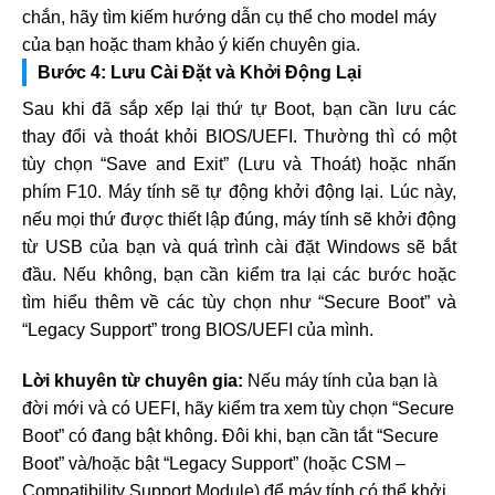
chắn, hãy tìm kiếm hướng dẫn cụ thể cho model máy
của bạn hoặc tham khảo ý kiến chuyên gia.
Bước 4: Lưu Cài Đặt và Khởi Động Lại
Sau khi đã sắp xếp lại thứ tự Boot, bạn cần lưu các
thay đổi và thoát khỏi BIOS/UEFI. Thường thì có một
tùy chọn “Save and Exit” (Lưu và Thoát) hoặc nhấn
phím F10. Máy tính sẽ tự động khởi động lại. Lúc này,
nếu mọi thứ được thiết lập đúng, máy tính sẽ khởi động
từ USB của bạn và quá trình cài đặt Windows sẽ bắt
đầu. Nếu không, bạn cần kiểm tra lại các bước hoặc
tìm hiểu thêm về các tùy chọn như “Secure Boot” và
“Legacy Support” trong BIOS/UEFI của mình.
Lời khuyên từ chuyên gia:
Nếu máy tính của bạn là
đời mới và có UEFI, hãy kiểm tra xem tùy chọn “Secure
Boot” có đang bật không. Đôi khi, bạn cần tắt “Secure
Boot” và/hoặc bật “Legacy Support” (hoặc CSM –
Compatibility Support Module) để máy tính có thể khởi