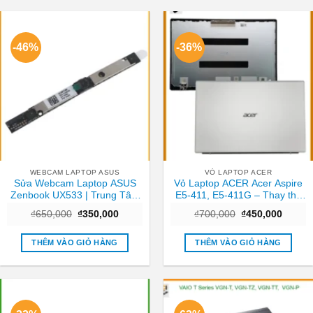
-46%
-36%
WEBCAM LAPTOP ASUS
VỎ LAPTOP ACER
Sửa Webcam Laptop ASUS
Vỏ Laptop ACER Acer Aspire
Zenbook UX533 | Trung Tâm
E5-411, E5-411G – Thay thế
Laptop Gần Nhất TPHCM
Trong ngày TPHCM
Giá
Giá
Giá
Giá
₫
650,000
₫
350,000
₫
700,000
₫
450,000
gốc
hiện
gốc
hiện
là:
tại
là:
tại
₫650,000.
là:
₫700,000.
là:
THÊM VÀO GIỎ HÀNG
THÊM VÀO GIỎ HÀNG
₫350,000.
₫450,0