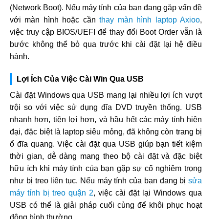
(Network Boot). Nếu máy tính của bạn đang gặp vấn đề
với màn hình hoặc cần
thay màn hình laptop Axioo
,
việc truy cập BIOS/UEFI để thay đổi Boot Order vẫn là
bước không thể bỏ qua trước khi cài đặt lại hệ điều
hành.
Lợi Ích Của Việc Cài Win Qua USB
Cài đặt Windows qua USB mang lại nhiều lợi ích vượt
trội so với việc sử dụng đĩa DVD truyền thống. USB
nhanh hơn, tiện lợi hơn, và hầu hết các máy tính hiện
đại, đặc biệt là laptop siêu mỏng, đã không còn trang bị
ổ đĩa quang. Việc cài đặt qua USB giúp bạn tiết kiệm
thời gian, dễ dàng mang theo bộ cài đặt và đặc biệt
hữu ích khi máy tính của bạn gặp sự cố nghiêm trọng
như bị treo liên tục. Nếu máy tính của bạn đang bị
sửa
máy tính bị treo quận 2
, việc cài đặt lại Windows qua
USB có thể là giải pháp cuối cùng để khôi phục hoạt
động bình thường.