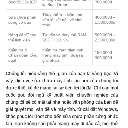
Boot/BIOS/UEFI
700.000đ
lại Boot Order.
Thay thế linh kiện nhỏ,
Sửa chữa phần
400.000đ –
sửa lỗi kết nối, vệ sinh
cứng cơ bản
1.500.000đ
máy.
Nâng cấp/Thay
Tư vấn và thay thế RAM,
500.000đ –
thế linh kiện
SSD, HDD, v.v.
2.500.000đ
Kiểm tra &
Kiểm tra toàn diện tình
150.000đ –
Chẩn đoán tổng
trạng máy tính, đưa ra
300.000đ
quát
giải pháp.
Chúng tôi hiểu rằng thời gian của bạn là vàng bạc. Vì
vậy, dịch vụ sửa chữa máy tính tận nơi của chúng tôi
được thiết kế để mang lại sự tiện lợi tối đa. Chỉ cần một
cuộc gọi, đội ngũ kỹ thuật viên chuyên nghiệp của
chúng tôi sẽ có mặt tại nhà hoặc văn phòng của bạn để
giải quyết mọi vấn đề về máy tính, từ cài đặt Windows,
khắc phục lỗi Boot cho đến sửa chữa phần cứng phức
tạp. Bạn không cần phải mang máy đi đâu cả, mọi thứ