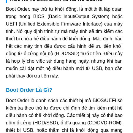
Boot Order, hay thứ tự khởi động, là một thiết lập quan
trọng trong BIOS (Basic Input/Output System) hoặc
UEFI (Unified Extensible Firmware Interface) của máy
tính. Nó quy định trình tự mà máy tính sẽ tìm kiếm các
thiết bị chứa hệ điều hành để khởi động. Mặc định, hầu
hết các máy tính đều được cấu hình để ưu tiên khởi
động từ ổ cứng nội bộ (HDD/SSD) trước tiên. Điều này
là hợp lý cho việc sử dụng hàng ngày, nhưng khi bạn
muốn cài đặt một hệ điều hành mới từ USB, bạn cần
phải thay đổi ưu tiên này.
Boot Order Là Gì?
Boot Order là danh sách các thiết bị mà BIOS/UEFI sẽ
kiểm tra theo thứ tự được chỉ định để tìm kiếm một hệ
điều hành có thể khởi động. Các thiết bị này có thể bao
gồm ổ cứng (HDD/SSD), ổ đĩa quang (CD/DVD-ROM),
thiết bị USB, hoặc thậm chí là khởi động qua mạng