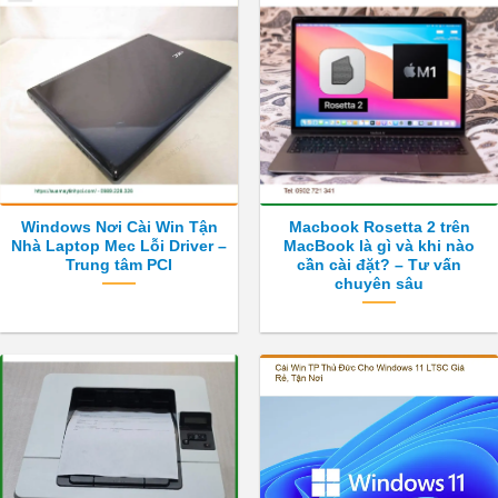
Windows Nơi Cài Win Tận
Macbook Rosetta 2 trên
Nhà Laptop Mec Lỗi Driver –
MacBook là gì và khi nào
Trung tâm PCI
cần cài đặt? – Tư vấn
chuyên sâu