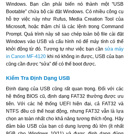
Windows. Bạn cần phải biến nó thành một “USB
Bootable” chứa bộ cài đặt Windows. Có nhiều công cụ
hỗ trợ việc này như Rufus, Media Creation Tool của
Microsoft, hoặc thậm chí là các lệnh trong Command
Prompt. Quá trình này sẽ sao chép toàn bộ file cài đặt
Windows vào USB và cấu hình nó để máy tính có thể
khởi động từ đó. Tương tự như việc bạn cần
sửa máy
in Canon MF-4120
khi nó không in được, USB của bạn
cũng cần được “sửa” để có thể boot được.
Kiểm Tra Định Dạng USB
Định dạng của USB cũng rất quan trọng. Đối với các
hệ thống BIOS cũ, định dạng FAT32 thường được ưu
tiên. Với các hệ thống UEFI hiện đại, cả FAT32 và
NTFS đều có thể hoạt động, nhưng FAT32 vẫn là lựa
chọn an toàn nhất cho khả năng tương thích rộng. Hãy
đảm bảo USB của bạn có dung lượng đủ lớn (ít nhất
8GB cho Windows 10/11) và được định dạng đúng