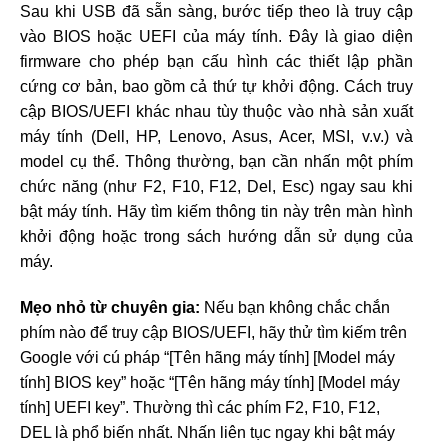
Sau khi USB đã sẵn sàng, bước tiếp theo là truy cập
vào BIOS hoặc UEFI của máy tính. Đây là giao diện
firmware cho phép bạn cấu hình các thiết lập phần
cứng cơ bản, bao gồm cả thứ tự khởi động. Cách truy
cập BIOS/UEFI khác nhau tùy thuộc vào nhà sản xuất
máy tính (Dell, HP, Lenovo, Asus, Acer, MSI, v.v.) và
model cụ thể. Thông thường, bạn cần nhấn một phím
chức năng (như F2, F10, F12, Del, Esc) ngay sau khi
bật máy tính. Hãy tìm kiếm thông tin này trên màn hình
khởi động hoặc trong sách hướng dẫn sử dụng của
máy.
Mẹo nhỏ từ chuyên gia:
Nếu bạn không chắc chắn
phím nào để truy cập BIOS/UEFI, hãy thử tìm kiếm trên
Google với cú pháp “[Tên hãng máy tính] [Model máy
tính] BIOS key” hoặc “[Tên hãng máy tính] [Model máy
tính] UEFI key”. Thường thì các phím F2, F10, F12,
DEL là phổ biến nhất. Nhấn liên tục ngay khi bật máy