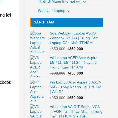
Thiết Bị Mạng Internet wifi
™
Webcam Laptop
ng lời
SẢN PHẨM
Sửa Webcam Laptop ASUS
Zenbook UX533 | Trung Tâm
Laptop Gần Nhất TPHCM
Giá
Giá
₫
650,000
₫
350,000
gốc
hiện
Vỏ Laptop ACER Acer Aspire
là:
tại
E5-411, E5-411G - Thay thế
₫650,000.
là:
Trong ngày TPHCM
₫350,000.
Giá
Giá
₫
700,000
₫
450,000
gốc
hiện
Pin Laptop Acer Aspire 5 A517-
acbook
là:
tại
56G - Thay Nhanh Tại TPHCM
₫700,000.
là:
| Giá Rẻ
₫450,000.
Giá
Giá
₫
950,000
₫
650,000
gốc
hiện
Vỏ Laptop VAIO T Series VGN-
là:
tại
T, VGN-TZ - Thay Nhanh Trung
₫950,000.
là:
Tâm TPHCM Giá Tốt
₫650,000.