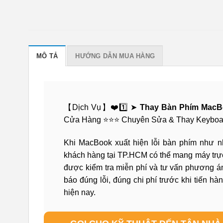
MÔ TẢ
HƯỚNG DẪN MUA HÀNG
【Dịch Vụ】❤️1️⃣ ➤
Thay Bàn Phím MacB
Cửa Hàng ⭐⭐⭐ Chuyên Sửa & Thay Keyboard
Khi MacBook xuất hiện lỗi bàn phím như nh
khách hàng tại TP.HCM có thể mang máy trực
được kiểm tra miễn phí và tư vấn phương án
báo đúng lỗi, đúng chi phí trước khi tiến h
hiện nay.