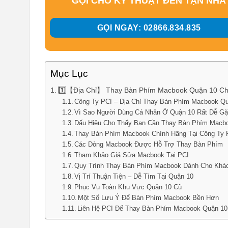
GỌI CHO KỸ THUẬT ĐẾN TẬN NHÀ
GỌI NGAY: 02866.834.835
Mục Lục
1️⃣【Địa Chỉ】 Thay Bàn Phím Macbook Quận 10 C
Công Ty PCI – Địa Chỉ Thay Bàn Phím Macbook Q
Vì Sao Người Dùng Cá Nhân Ở Quận 10 Rất Dễ Gặ
Dấu Hiệu Cho Thấy Bạn Cần Thay Bàn Phím Macb
Thay Bàn Phím Macbook Chính Hãng Tại Công Ty 
Các Dòng Macbook Được Hỗ Trợ Thay Bàn Phím
Tham Khảo Giá Sửa Macbook Tại PCI
Quy Trình Thay Bàn Phím Macbook Dành Cho Khá
Vị Trí Thuận Tiện – Dễ Tìm Tại Quận 10
Phục Vụ Toàn Khu Vực Quận 10 Cũ
Một Số Lưu Ý Để Bàn Phím Macbook Bền Hơn
Liên Hệ PCI Để Thay Bàn Phím Macbook Quận 10