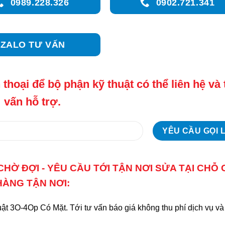
0989.228.326
0902.721.341
ZALO TƯ VẤN
 thoại để bộ phận kỹ thuật có thể liên hệ và
vấn hỗ trợ.
Ờ ĐỢI - YÊU CẦU TỚI TẬN NƠI SỬA TẠI CHỖ 
HÀNG TẬN NƠI:
t 3O-4Op Có Mặt. Tới tư vấn báo giá không thu phí dịch vụ và