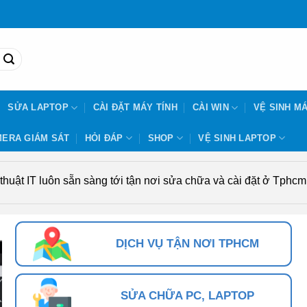
SỬA LAPTOP
CÀI ĐẶT MÁY TÍNH
CÀI WIN
VỆ SINH MÁ
ERA GIÁM SÁT
HỎI ĐÁP
SHOP
VỆ SINH LAPTOP
uật IT luôn sẵn sàng tới tận nơi sửa chữa và cài đặt ở Tphcm. 
DỊCH VỤ TẬN NƠI TPHCM
SỬA CHỮA PC, LAPTOP