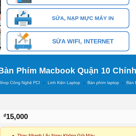
SỬA, NẠP MỰC MÁY IN
SỬA WIFI, INTERNET
Bàn Phím Macbook Quận 10 Chín
Shop Công Nghệ PCI
»
Linh Kiện Laptop
»
Bàn phím laptop
»
Bàn 
15,000
₫
Thay Nhanh Lấy Ngay Không Giữ Máy