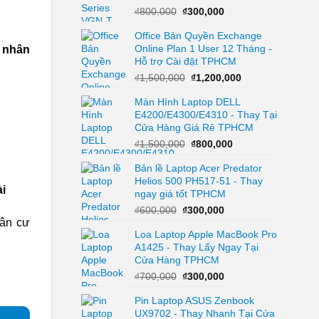
Giá
Giá
₫
800,000
₫
300,000
gốc
hiện
Office Bản Quyền Exchange
là:
tại
Online Plan 1 User 12 Tháng -
₫800,000.
là:
 nhân
Hỗ trợ Cài đặt TPHCM
₫300,000.
Giá
Giá
₫
1,500,000
₫
1,200,000
gốc
hiện
Màn Hình Laptop DELL
là:
tại
E4200/E4300/E4310 - Thay Tại
₫1,500,000.
là:
Cửa Hàng Giá Rẻ TPHCM
₫1,200,000.
Giá
Giá
₫
1,500,000
₫
800,000
gốc
hiện
Bản lề Laptop Acer Predator
là:
tại
Helios 500 PH517-51 - Thay
₫1,500,000.
là:
i
ngay giá tốt TPHCM
₫800,000.
Giá
Giá
₫
600,000
₫
300,000
gốc
hiện
dân cư
Loa Laptop Apple MacBook Pro
là:
tại
A1425 - Thay Lấy Ngay Tại
₫600,000.
là:
Cửa Hàng TPHCM
₫300,000.
Giá
Giá
₫
700,000
₫
300,000
gốc
hiện
Pin Laptop ASUS Zenbook
là:
tại
UX9702 - Thay Nhanh Tại Cửa
₫700,000.
là: