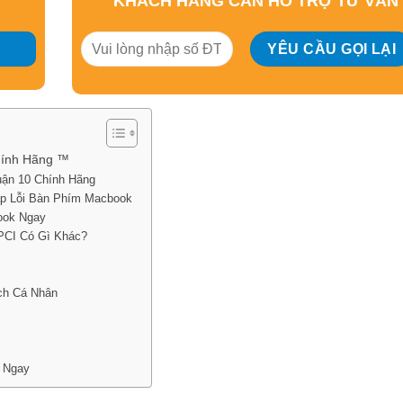
KHÁCH HÀNG CẦN HỖ TRỢ TƯ VẤN
hính Hãng ™
uận 10 Chính Hãng
p Lỗi Bàn Phím Macbook
ook Ngay
PCI Có Gì Khác?
ch Cá Nhân
 Ngay