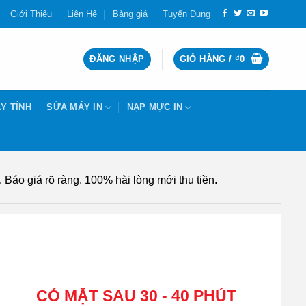
Giới Thiệu
Liên Hệ
Bảng giá
Tuyển Dụng
ĐĂNG NHẬP
GIỎ HÀNG /
₫
0
Y TÍNH
SỬA MÁY IN
NẠP MỰC IN
Báo giá rõ ràng. 100% hài lòng mới thu tiền.
CÓ MẶT SAU 30 - 40 PHÚT