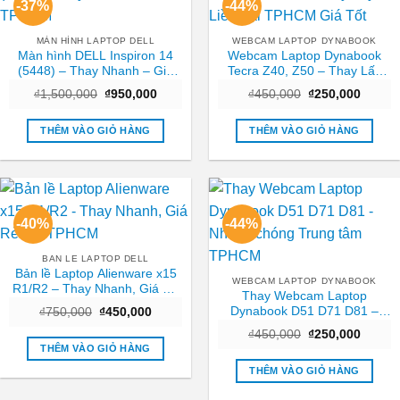
-37%
-44%
MÀN HÌNH LAPTOP DELL
WEBCAM LAPTOP DYNABOOK
Màn hình DELL Inspiron 14
Webcam Laptop Dynabook
(5448) – Thay Nhanh – Giá
Tecra Z40, Z50 – Thay Lấy
Rẻ TPHCM
Liền Tại TPHCM Giá Tốt
Giá
Giá
Giá
Giá
₫
1,500,000
₫
950,000
₫
450,000
₫
250,000
gốc
hiện
gốc
hiện
là:
tại
là:
tại
₫1,500,000.
là:
₫450,000.
là:
THÊM VÀO GIỎ HÀNG
THÊM VÀO GIỎ HÀNG
₫950,000.
₫250,0
-40%
-44%
BAN LE LAPTOP DELL
Bản lề Laptop Alienware x15
WEBCAM LAPTOP DYNABOOK
R1/R2 – Thay Nhanh, Giá Rẻ
Thay Webcam Laptop
Tại TPHCM
Dynabook D51 D71 D81 –
Giá
Giá
₫
750,000
₫
450,000
gốc
hiện
Nhanh chóng Trung tâm
Giá
Giá
là:
tại
₫
450,000
₫
250,000
TPHCM
gốc
hiện
₫750,000.
là:
THÊM VÀO GIỎ HÀNG
là:
tại
₫450,000.
₫450,000.
là:
THÊM VÀO GIỎ HÀNG
₫250,0