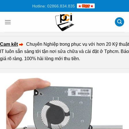
Chuyển
Hotline: 02866.834.835
đến
nội
dung
Cam kết
Chuyên Nghiệp trong phục vụ với hơn 20 Kỹ thuậ
IT luôn sẵn sàng tới tận nơi sửa chữa và cài đặt ở Tphcm. Báo
giá rõ ràng. 100% hài lòng mới thu tiền.