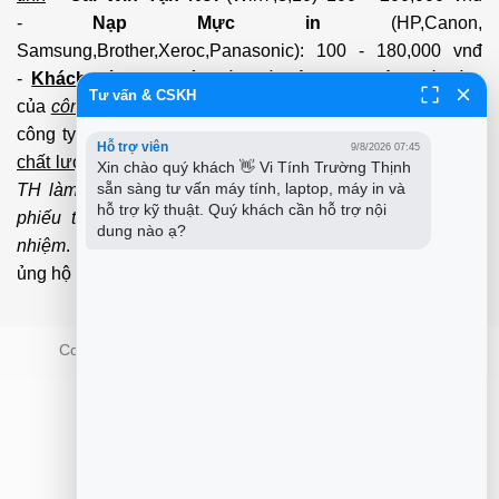
-
Nạp Mực in
(HP,Canon,
Samsung,Brother,Xeroc,Panasonic): 100 - 180,000 vnđ
-
Khách hàng lưu ý:
Các số điện thoại trên mới làm
Tư vấn & CSKH
của
công ty PCI.
Mọi giao dịch vui lòng liên hệ về tổng đài
công ty không liên hệ và làm việc với cá nhân đảm bảo
Hỗ trợ viên
9/8/2026 07:45
chất lượng dịch vụ
và
bảo hành
nhanh uy tín.
Mọi Trường
Xin chào quý khách 👋 Vi Tính Trường Thịnh 
sẵn sàng tư vấn máy tính, laptop, máy in và 
TH làm việc với cá nhân không qua tổng đài, không có
hỗ trợ kỹ thuật. Quý khách cần hỗ trợ nội 
phiếu thu của
công ty
chúng tôi xin được miễn trách
dung nào ạ?
nhiệm
. Trân trọng cảm ơn quý Kh đã và đang tin tưởng
ủng hộ
PCI
chúng tôi.
Copyright 2026 ©
PCI Co.,ltd - Trường Thịnh Group