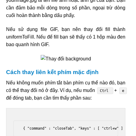
yourimage.jpg là tên file ảnh hoặc ảnh gif của bạn. Bạn
cần đảm bảo mỗi dòng trong số phần, ngoại trừ dòng
cuối hoàn thành bằng dấu phẩy.
Nếu sử dụng file GIF, bạn nên thay đổi fill thành
uniformToFill. Nếu để fill bạn sẽ thấy có 1 hộp màu đen
bao quanh hình GIF.
Cách thay liên kết phím mặc định
Nếu không muốn phím tắt bàn phím cụ thể nào đó, bạn
có thể thay đổi nó ở đây. Ví dụ, nếu muốn
+
Ctrl
e
để đóng tab, bạn cần tìm thấy phần sau:
 { "command" : "closeTab", "keys" : [ "ctrl+w" ] }, 