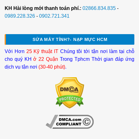
KH Hài lòng mới thanh toán phí.:
02866.834.835
-
0989.228.326
-
0902.721.341
SỬA MÁY TÍNH?- NẠP MỰC HCM
Với Hơn
25 Kỹ thuật IT
Chúng tôi tới tận nơi làm tại chỗ
cho quý KH
ở 22 Quận
Trong Tphcm Thời gian đáp ứng
dịch vụ tận nơi
(30-40 phút)
.