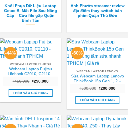
Khôi Phục Dữ Liệu Laptop
Anh Phước streamer review
Getac Bị Mất File Sau Nâng
địa điểm thay switch bàn
Cấp – Cứu file gấp Quận
phím Quận Thủ Đức
Bình Tân
-44%
-60%
WEBCAM LAPTOP FUJITSU
Webcam Laptop Fujitsu
WEBCAM LAPTOP LENOVO
Lifebook C2010, C2110 –
Sửa Webcam Laptop Lenovo
Thay Nhanh TPHCM
ThinkBook 15p Gen 1, 2 –
Giá
Giá
₫
450,000
₫
250,000
gốc
hiện
Trung tâm sửa nhanh TPHCM
Giá
Giá
là:
tại
₫
500,000
₫
200,000
| Giá rẻ
gốc
hiện
₫450,000.
là:
THÊM VÀO GIỎ HÀNG
là:
tại
₫250,000.
₫500,000.
là:
THÊM VÀO GIỎ HÀNG
₫200,0