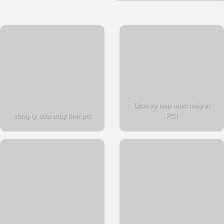
Dịch vụ nạp mực máy in
công ty sửa máy tính pci
PCI