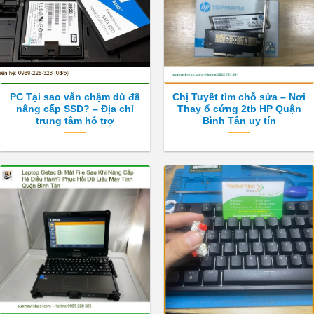
PC Tại sao vẫn chậm dù đã
Chị Tuyết tìm chỗ sửa – Nơi
nâng cấp SSD? – Địa chỉ
Thay ổ cứng 2tb HP Quận
trung tâm hỗ trợ
Bình Tân uy tín