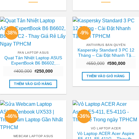
-38%
-9%
ANTIVIRUS BẢN QUYỀN
Kaspersky Standard 3 PC 12
FAN LAPTOP ASUS
Tháng – Cài Đặt Nhanh Tận
Quạt Tản Nhiệt Laptop ASUS
Nơi TPHCM
ExpertBook B6 B6602,
Giá
Giá
₫
650,000
₫
590,000
gốc
hiện
B6602FC2 – Thay Giá Rẻ Lấy
Giá
Giá
₫
400,000
₫
250,000
là:
tại
Ngay TPHCM
gốc
hiện
₫650,000.
là:
THÊM VÀO GIỎ HÀNG
là:
tại
₫590,0
₫400,000.
là:
THÊM VÀO GIỎ HÀNG
₫250,000.
-46%
-36%
VỎ LAPTOP ACER
Vỏ Laptop ACER Acer Aspire
WEBCAM LAPTOP ASUS
E5-411, E5-411G – Thay thế