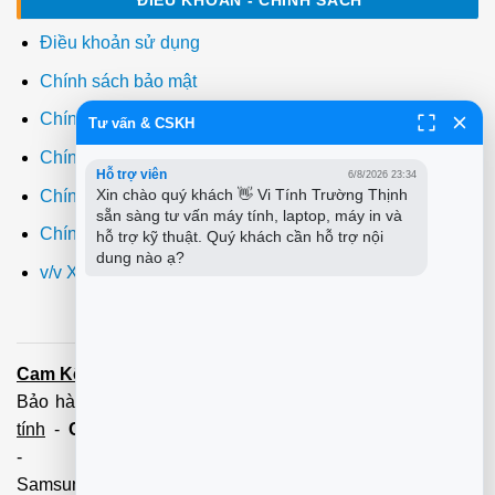
ĐIỀU KHOẢN - CHÍNH SÁCH
Điều khoản sử dụng
Chính sách bảo mật
Chính sách thanh toán
Tư vấn & CSKH
Chính sách giao hàng
Hỗ trợ viên
6/8/2026 23:34
Xin chào quý khách 👋 Vi Tính Trường Thịnh 
Chính sách đổi trả
sẵn sàng tư vấn máy tính, laptop, máy in và 
Chính sách bảo hành
hỗ trợ kỹ thuật. Quý khách cần hỗ trợ nội 
dung nào ạ?
v/v Xuất hóa đơn đỏ VAT
Cam Kết:
Dịch vụ
sửa máy tính
tới tận nơi trong 60 Phút -
Bảo hành tận tâm - Xuất hóa đơn đỏ đầy đủ
Cài đặt máy
tính
-
Cài Win Tận Nơi
(Win7,8,10) 100 - 200,000 vnđ
-
Nạp Mực in
(HP,Canon,
Samsung,Brother,Xeroc,Panasonic): 100 - 180,000 vnđ