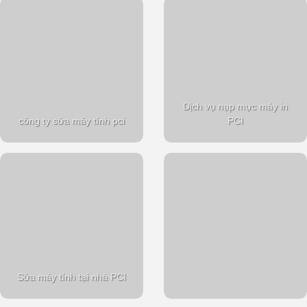
Dịch vụ nạp mực máy in
công ty sửa máy tính pci
PCI
Sửa máy tính tại nhà PCI