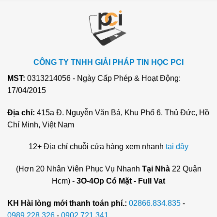
CÔNG TY TNHH GIẢI PHÁP TIN HỌC PCI
MST:
0313214056 - Ngày Cấp Phép & Hoạt Động:
17/04/2015
Địa chỉ:
415a Đ. Nguyễn Văn Bá, Khu Phố 6, Thủ Đức, Hồ
Chí Minh, Việt Nam
12+ Địa chỉ chuỗi cửa hàng xem nhanh
tại đây
(Hơn 20 Nhân Viên Phục Vụ Nhanh
Tại Nhà
22 Quận
Hcm) -
3O-4Op Có Mặt - Full Vat
KH Hài lòng mới thanh toán phí.:
02866.834.835
-
0989.228.326
-
0902.721.341