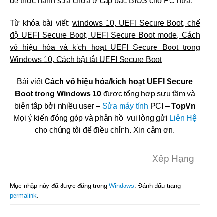
để thực hành sửa chữa ở cấp bậc BIOS cho PC nữa.
Từ khóa bài viết:
windows 10, UEFI Secure Boot, chế
độ UEFI Secure Boot, UEFI Secure Boot mode, Cách
vô hiệu hóa và kích hoạt UEFI Secure Boot trong
Windows 10, Cách bật tắt UEFI Secure Boot
Bài viết
Cách vô hiệu hóa/kích hoạt UEFI Secure
Boot trong Windows 10
được tổng hợp sưu tầm và
biên tập bởi nhiều user –
Sửa máy tính
PCI –
TopVn
Mọi ý kiến đóng góp và phản hồi vui lòng gửi
Liên Hệ
cho chúng tôi để điều chỉnh. Xin cảm ơn.
Xếp Hạng
Mục nhập này đã được đăng trong
Windows
. Đánh dấu trang
permalink
.