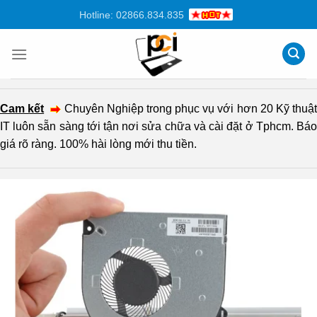
Chuyển
Hotline: 02866.834.835
đến
nội
dung
Cam kết
Chuyên Nghiệp trong phục vụ với hơn 20 Kỹ thuậ
IT luôn sẵn sàng tới tận nơi sửa chữa và cài đặt ở Tphcm. Báo
giá rõ ràng. 100% hài lòng mới thu tiền.