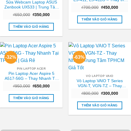
Sửa Webcam Laptop ASUS
Trong ngày TPHCM
Zenbook UX533 | Trung Tâm
Giá
Giá
₫
700,000
₫
450,000
gốc
hiện
Laptop Gần Nhất TPHCM
Giá
Giá
₫
650,000
₫
350,000
là:
tại
gốc
hiện
₫700,000.
là:
THÊM VÀO GIỎ HÀNG
là:
tại
₫450,0
₫650,000.
là:
THÊM VÀO GIỎ HÀNG
₫350,000.
-32%
-63%
PIN LAPTOP ACER
Pin Laptop Acer Aspire 5
VO LAPTOP VAIO
A517-56G – Thay Nhanh Tại
Vỏ Laptop VAIO T Series
TPHCM | Giá Rẻ
VGN-T, VGN-TZ – Thay
Giá
Giá
₫
950,000
₫
650,000
gốc
hiện
Nhanh Trung Tâm TPHCM
Giá
Giá
là:
tại
₫
800,000
₫
300,000
Giá Tốt
gốc
hiện
₫950,000.
là:
THÊM VÀO GIỎ HÀNG
là:
tại
₫650,000.
₫800,000.
là:
THÊM VÀO GIỎ HÀNG
₫300,0