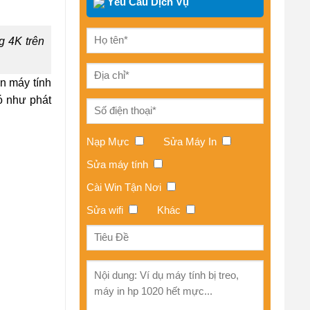
Yêu Cầu Dịch Vụ
g 4K trên
n máy tính
ó như phát
Nạp Mực
Sửa Máy In
Sửa máy tính
Cài Win Tận Nơi
Sửa wifi
Khác