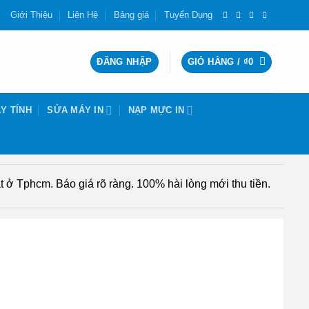
Giới Thiệu
Liên Hệ
Bảng giá
Tuyển Dụng
ĐĂNG NHẬP
GIỎ HÀNG /
₫
0
Y TÍNH
SỬA MÁY IN
NẠP MỰC IN
 ở Tphcm. Báo giá rõ ràng. 100% hài lòng mới thu tiền.