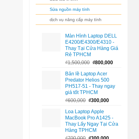
Sửa nguồn máy tính
dịch vụ nâng cấp máy tính
Màn Hình Laptop DELL
E4200/E4300/E4310 -
Thay Tại Cửa Hàng Giá
Rẻ TPHCM
Giá
Giá
₫
1,500,000
₫
800,000
gốc
hiện
Bản lề Laptop Acer
là:
tại
Predator Helios 500
₫1,500,000.
là:
PH517-51 - Thay ngay
₫800,000.
giá tốt TPHCM
Giá
Giá
₫
600,000
₫
300,000
gốc
hiện
Loa Laptop Apple
là:
tại
MacBook Pro A1425 -
₫600,000.
là:
Thay Lấy Ngay Tại Cửa
₫300,000.
Hàng TPHCM
Giá
Giá
₫
700,000
₫
300,000