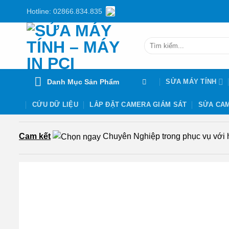
Chuyển
Hotline: 02866.834.835
đến
nội
Tìm
dung
kiếm:
Danh Mục Sản Phẩm
SỬA MÁY TÍNH
CỨU DỮ LIỆU
LẮP ĐẶT CAMERA GIÁM SÁT
SỬA CAM
Cam kết
Chuyên Nghiệp trong phục vụ với hơ