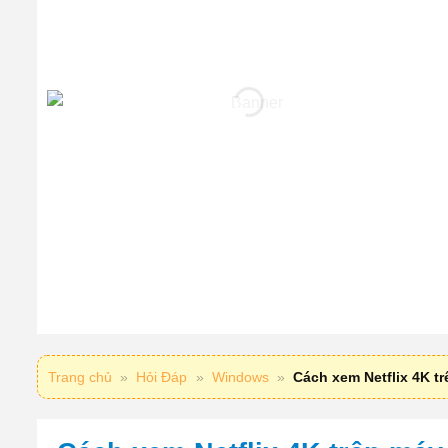
Trang chủ
»
Hỏi Đáp
»
Windows
»
Cách xem Netflix 4K t