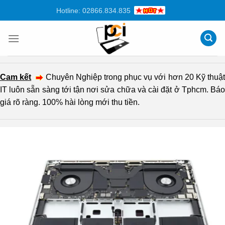
Chuyển
Hotline: 02866.834.835
đến
nội
dung
Cam kết
Chuyên Nghiệp trong phục vụ với hơn 20 Kỹ thuậ
IT luôn sẵn sàng tới tận nơi sửa chữa và cài đặt ở Tphcm. Báo
giá rõ ràng. 100% hài lòng mới thu tiền.