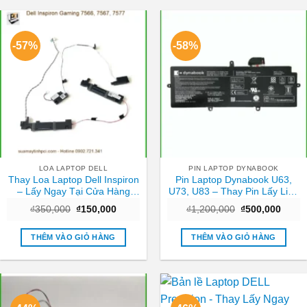
-57%
-58%
LOA LAPTOP DELL
PIN LAPTOP DYNABOOK
Thay Loa Laptop Dell Inspiron
Pin Laptop Dynabook U63,
– Lấy Ngay Tại Cửa Hàng
U73, U83 – Thay Pin Lấy Liền
TPHCM
TPHCM Giá Rẻ
Giá
Giá
Giá
Giá
₫
350,000
₫
150,000
₫
1,200,000
₫
500,000
gốc
hiện
gốc
hiện
là:
tại
là:
tại
₫350,000.
là:
₫1,200,000.
là:
THÊM VÀO GIỎ HÀNG
THÊM VÀO GIỎ HÀNG
₫150,000.
₫500,