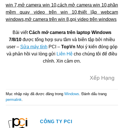
win 7,mở camera win 10,cách mở camera win 10,phần
mềm quay video trên win 10,thiết lập webcam
windows,mở camera trên win 8,gọi video trên windows
Bài viết
Cách mở camera trên laptop Windows
7/8/10
được tổng hợp sưu tầm và biên tập bởi nhiều
user –
Sửa máy tính
PCI –
TopVn
Mọi ý kiến đóng góp
và phản hồi vui lòng gửi
Liên Hệ
cho chúng tôi để điều
chỉnh. Xin cảm ơn.
Xếp Hạng
Mục nhập này đã được đăng trong
Windows
. Đánh dấu trang
permalink
.
CÔNG TY PCI