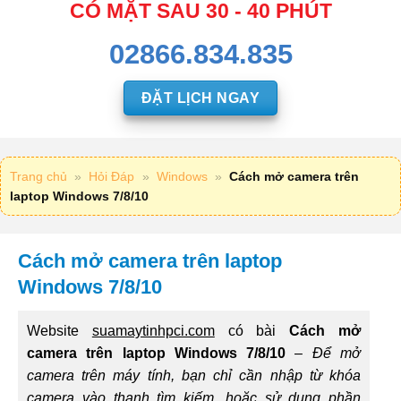
CÓ MẶT SAU 30 - 40 PHÚT
02866.834.835
ĐẶT LỊCH NGAY
Trang chủ
»
Hỏi Đáp
»
Windows
»
Cách mở camera trên
laptop Windows 7/8/10
Cách mở camera trên laptop
Windows 7/8/10
Website
suamaytinhpci.com
có bài
Cách mở
camera trên laptop Windows 7/8/10
–
Để mở
camera trên máy tính, bạn chỉ cần nhập từ khóa
camera vào thanh tìm kiếm, hoặc sử dụng phần