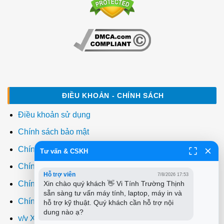
ĐIỀU KHOẢN - CHÍNH SÁCH
Điều khoản sử dụng
Chính sách bảo mật
Chính sách thanh toán
Tư vấn & CSKH
Chính sách giao hàng
Hỗ trợ viên
7/8/2026 17:53
Chính sách đổi trả
Xin chào quý khách 👋 Vi Tính Trường Thịnh 
sẵn sàng tư vấn máy tính, laptop, máy in và 
Chính sách bảo hành
hỗ trợ kỹ thuật. Quý khách cần hỗ trợ nội 
dung nào ạ?
v/v Xuất hóa đơn đỏ VAT