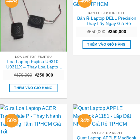
-44%
-46%
BAN LE LAPTOP DELL
Bản lề Laptop DELL Precision
– Thay Lấy Ngay Giá Rẻ
TPHCM
Giá
Giá
₫
650,000
₫
350,000
gốc
hiện
là:
tại
₫650,000.
là:
THÊM VÀO GIỎ HÀNG
₫350,0
LOA LAPTOP FUJITSU
Loa Laptop Fujitsu U9310-
U9311X – Thay Loa Laptop
TPHCM | Lấy Ngay Giá Rẻ
Giá
Giá
₫
450,000
₫
250,000
gốc
hiện
là:
tại
₫450,000.
là:
THÊM VÀO GIỎ HÀNG
₫250,000.
-50%
-34%
FAN LAPTOP APPLE
Quạt Laptop APPLE MacBook