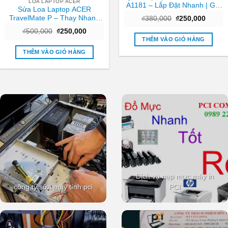
LOA LAPTOP ACER
A1181 – Lắp Đặt Nhanh | Giá
Sửa Loa Laptop ACER
Rẻ TPHCM
TravelMate P – Thay Nhanh
Giá
Giá
₫
380,000
₫
250,000
gốc
hiện
Tại Trung Tâm TPHCM Giá
Giá
Giá
₫
500,000
₫
250,000
là:
tại
Tốt
gốc
hiện
₫380,000.
là:
THÊM VÀO GIỎ HÀNG
là:
tại
₫250,0
₫500,000.
là:
THÊM VÀO GIỎ HÀNG
₫250,000.
Dịch vụ nạp mực máy in
công ty sửa máy tính pci
PCI