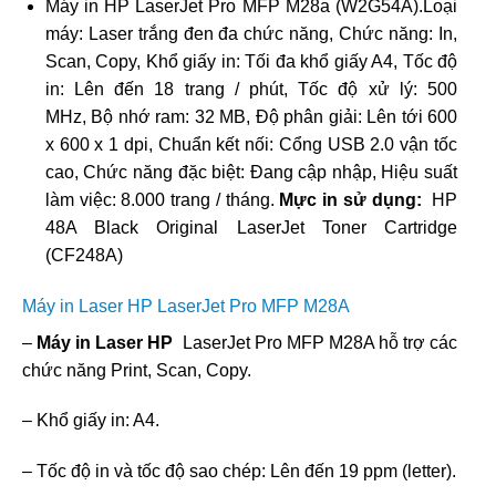
Máy in HP LaserJet Pro MFP M28a (W2G54A).Loại
máy: Laser trắng đen đa chức năng, Chức năng: In,
Scan, Copy, Khổ giấy in: Tối đa khổ giấy A4, Tốc độ
in: Lên đến 18 trang / phút, Tốc độ xử lý: 500
MHz, Bộ nhớ ram: 32 MB, Độ phân giải: Lên tới 600
x 600 x 1 dpi, Chuẩn kết nối: Cổng USB 2.0 vận tốc
cao, Chức năng đặc biệt: Đang cập nhập, Hiệu suất
làm việc: 8.000 trang / tháng.
Mực in sử dụng:
HP
48A Black Original LaserJet Toner Cartridge
(CF248A)
Máy in Laser HP LaserJet Pro MFP M28A
–
Máy in Laser HP
LaserJet Pro MFP M28A hỗ trợ các
chức năng Print, Scan, Copy.
– Khổ giấy in: A4.
– Tốc độ in và tốc độ sao chép: Lên đến 19 ppm (letter).