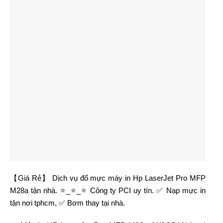
【Giá Rẻ】 Dịch vụ đổ mực máy in Hp LaserJet Pro MFP
M28a tận nhà. ⭐_⭐_⭐ Công ty PCI uy tín. ✅ Nạp mực in
tận nơi tphcm, ✅ Bơm thay tại nhà.