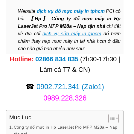
Website
dịch vụ đổ mực máy in tphcm
PCI có
bài:
【Hp】 Công ty đổ mực máy in Hp
LaserJet Pro MFP M28a – Nạp tận nhà
chi tiết
về địa chỉ
dịch vụ sửa máy in tphcm
đổ bơm
châm thay nạp mực máy in tại nhà hcm ở đâu
chỗ nào giá bao nhiêu như sau:
Hotline:
02866 834 835
(7h30-17h30 |
Làm cả T7 & CN)
☎
0902.721.341
(Zalo1)
0989.228.326
Mục Lục
Công ty đổ mực in Hp LaserJet Pro MFP M28a – Nạp
tận nơi