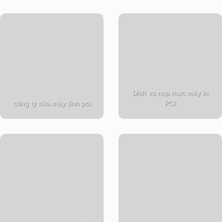
Dịch vụ nạp mực máy in
công ty sửa máy tính pci
PCI