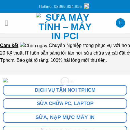
Chuyển
Hotline: 02866.834.835
đến
nội
dung
Cam kết
Chuyên Nghiệp trong phục vụ với hơ
20 Kỹ thuật IT luôn sẵn sàng tới tận nơi sửa chữa và cài đặt ở
Tphcm. Báo giá rõ ràng. 100% hài lòng mới thu tiền.
DỊCH VỤ TẬN NƠI TPHCM
SỬA CHỮA PC, LAPTOP
SỬA, NẠP MỰC MÁY IN