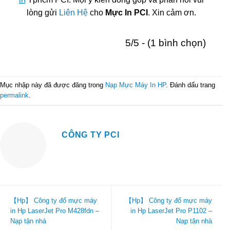
lòng gửi
Liên Hệ
cho
Mực In PCI
. Xin cảm ơn.
5/5 - (1 bình chọn)
Mục nhập này đã được đăng trong
Nạp Mực Máy In HP
. Đánh dấu trang
permalink
.
CÔNG TY PCI
【Hp】 Công ty đổ mực máy
【Hp】 Công ty đổ mực máy
in Hp LaserJet Pro M428fdn –
in Hp LaserJet Pro P1102 –
Nạp tận nhà
Nạp tận nhà