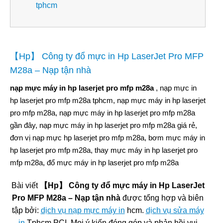
tphcm
【Hp】 Công ty đổ mực in Hp LaserJet Pro MFP
M28a – Nạp tận nhà
nạp mực máy in hp laserjet pro mfp m28a
, nạp mực in
hp laserjet pro mfp m28a tphcm, nạp mực máy in hp laserjet
pro mfp m28a, nạp mực máy in hp laserjet pro mfp m28a
gần đây, nạp mực máy in hp laserjet pro mfp m28a giá rẻ,
đơn vị nạp mực hp laserjet pro mfp m28a, bơm mực máy in
hp laserjet pro mfp m28a, thay mực máy in hp laserjet pro
mfp m28a, đổ mực máy in hp laserjet pro mfp m28a
Bài viết
【Hp】 Công ty đổ mực máy in Hp LaserJet
Pro MFP M28a – Nạp tận nhà
được tổng hợp và biên
tập bởi:
dịch vụ nạp mực máy in
hcm.
dịch vụ sửa máy
in
Tphcm PCI. Mọi ý kiến đóng góp và phản hồi vui