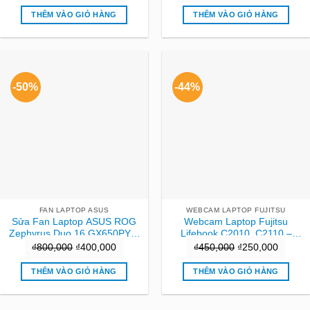
gốc
hiện
gốc
hiện
THÊM VÀO GIỎ HÀNG
THÊM VÀO GIỎ HÀNG
là:
tại
là:
tại
₫250,000.
là:
₫2,500,000.
là:
₫150,000.
₫1,20
-50%
-44%
FAN LAPTOP ASUS
WEBCAM LAPTOP FUJITSU
Sửa Fan Laptop ASUS ROG
Webcam Laptop Fujitsu
Zephyrus Duo 16 GX650PY –
Lifebook C2010, C2110 –
Nhanh Chóng | TPHCM Giá
Thay Nhanh TPHCM
Giá
Giá
Giá
Giá
₫
800,000
₫
400,000
₫
450,000
₫
250,000
Rẻ
gốc
hiện
gốc
hiện
THÊM VÀO GIỎ HÀNG
THÊM VÀO GIỎ HÀNG
là:
tại
là:
tại
₫800,000.
là:
₫450,000.
là:
₫400,000.
₫250,0