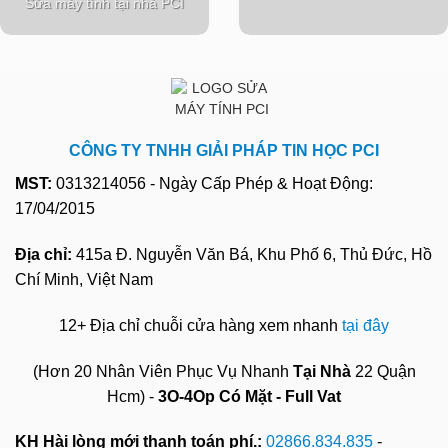
Sửa máy tính tại nhà PCI
CÔNG TY TNHH GIẢI PHÁP TIN HỌC PCI
MST:
0313214056 - Ngày Cấp Phép & Hoạt Động:
17/04/2015
Địa chỉ:
415a Đ. Nguyễn Văn Bá, Khu Phố 6, Thủ Đức, Hồ
Chí Minh, Việt Nam
12+ Địa chỉ chuỗi cửa hàng xem nhanh
tại đây
(Hơn 20 Nhân Viên Phục Vụ Nhanh
Tại Nhà
22 Quận
Hcm) -
3O-4Op Có Mặt - Full Vat
KH Hài lòng mới thanh toán phí.:
02866.834.835
-