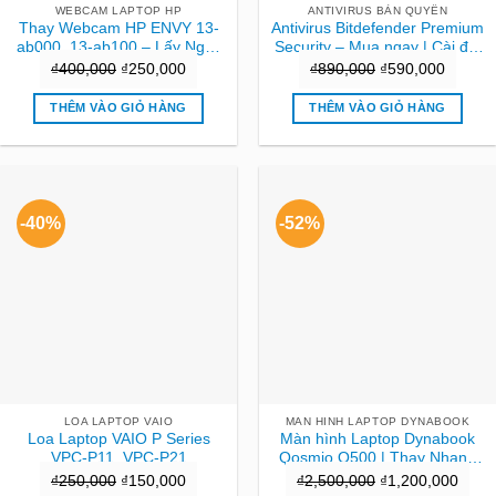
WEBCAM LAPTOP HP
ANTIVIRUS BẢN QUYỀN
Thay Webcam HP ENVY 13-
Antivirus Bitdefender Premium
ab000, 13-ab100 – Lấy Ngay
Security – Mua ngay | Cài đặt
TPHCM Giá Rẻ
tận nơi TPHCM
Giá
Giá
Giá
Giá
₫
400,000
₫
250,000
₫
890,000
₫
590,000
gốc
hiện
gốc
hiện
THÊM VÀO GIỎ HÀNG
THÊM VÀO GIỎ HÀNG
là:
tại
là:
tại
₫400,000.
là:
₫890,000.
là:
₫250,000.
₫590,0
-40%
-52%
LOA LAPTOP VAIO
MAN HINH LAPTOP DYNABOOK
Loa Laptop VAIO P Series
Màn hình Laptop Dynabook
VPC-P11, VPC-P21
Qosmio Q500 | Thay Nhanh
Tại Cửa Hàng TPHCM
Giá
Giá
Giá
Giá
₫
250,000
₫
150,000
₫
2,500,000
₫
1,200,000