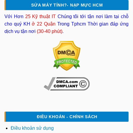
SỬA MÁY TÍNH?- NẠP MỰC HCM
Với Hơn
25 Kỹ thuật IT
Chúng tôi tới tận nơi làm tại chỗ
cho quý KH
ở 22 Quận
Trong Tphcm Thời gian đáp ứng
dịch vụ tận nơi
(30-40 phút)
.
ĐIỀU KHOẢN - CHÍNH SÁCH
Điều khoản sử dụng