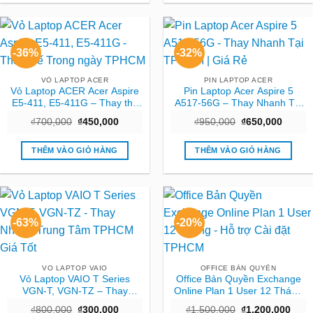
-36%
-32%
VỎ LAPTOP ACER
PIN LAPTOP ACER
Vỏ Laptop ACER Acer Aspire
Pin Laptop Acer Aspire 5
E5-411, E5-411G – Thay thế
A517-56G – Thay Nhanh Tại
Trong ngày TPHCM
TPHCM | Giá Rẻ
Giá
Giá
Giá
Giá
₫
700,000
₫
450,000
₫
950,000
₫
650,000
gốc
hiện
gốc
hiện
là:
tại
là:
tại
₫700,000.
là:
₫950,000.
là:
THÊM VÀO GIỎ HÀNG
THÊM VÀO GIỎ HÀNG
₫450,000.
₫650,0
-63%
-20%
VO LAPTOP VAIO
OFFICE BẢN QUYỀN
Vỏ Laptop VAIO T Series
Office Bản Quyền Exchange
VGN-T, VGN-TZ – Thay
Online Plan 1 User 12 Tháng
Nhanh Trung Tâm TPHCM
– Hỗ trợ Cài đặt TPHCM
Giá
Giá
Giá
Giá
₫
800,000
₫
300,000
₫
1,500,000
₫
1,200,000