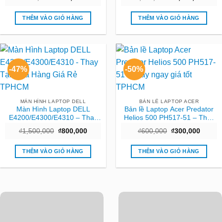
Giá Tốt
gốc
hiện
gốc
hiện
là:
tại
là:
tại
₫800,000.
là:
₫1,500,000.
là:
THÊM VÀO GIỎ HÀNG
THÊM VÀO GIỎ HÀNG
₫300,000.
₫1,2
-47%
-50%
MÀN HÌNH LAPTOP DELL
BẢN LỀ LAPTOP ACER
Màn Hình Laptop DELL
Bản lề Laptop Acer Predator
E4200/E4300/E4310 – Thay
Helios 500 PH517-51 – Thay
Tại Cửa Hàng Giá Rẻ TPHCM
ngay giá tốt TPHCM
Giá
Giá
Giá
Giá
₫
1,500,000
₫
800,000
₫
600,000
₫
300,000
gốc
hiện
gốc
hiện
là:
tại
là:
tại
₫1,500,000.
là:
₫600,000.
là:
THÊM VÀO GIỎ HÀNG
THÊM VÀO GIỎ HÀNG
₫800,000.
₫300,0