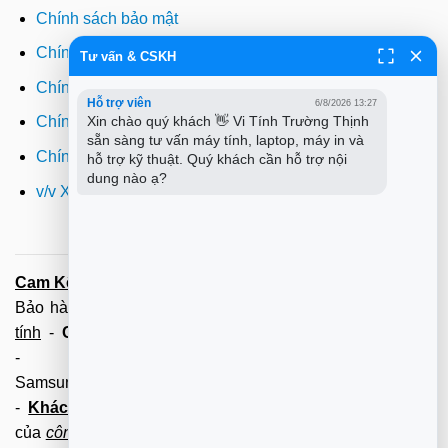
Chính sách bảo mật
Chính sách thanh toán
Tư vấn & CSKH
Chính sách giao hàng
Hỗ trợ viên
6/8/2026 13:27
Xin chào quý khách 👋 Vi Tính Trường Thịnh 
Chính sách đổi trả
sẵn sàng tư vấn máy tính, laptop, máy in và 
Chính sách bảo hành
hỗ trợ kỹ thuật. Quý khách cần hỗ trợ nội 
dung nào ạ?
v/v Xuất hóa đơn đỏ VAT
Cam Kết:
Dịch vụ
sửa máy tính
tới tận nơi trong 60 Phút -
Bảo hành tận tâm - Xuất hóa đơn đỏ đầy đủ
Cài đặt máy
tính
-
Cài Win Tận Nơi
(Win7,8,10) 100 - 200,000 vnđ
-
Nạp Mực in
(HP,Canon,
Samsung,Brother,Xeroc,Panasonic): 100 - 180,000 vnđ
-
Khách hàng lưu ý:
Các số điện thoại trên mới làm
của
công ty PCI.
Mọi giao dịch vui lòng liên hệ về tổng đài