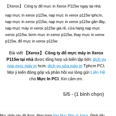
【Xerox】 Công ty đổ mực in Xerox P115w ngay tại nhà
nạp mực in xerox p115w, nạp mực in xerox p115w tphcm,
nạp mực in xerox p115w, nạp mực in xerox p115w gần đây,
nạp mực máy in xerox p115w giá rẻ, cửa hàng nạp mực
xerox p115w, bơm mực in xerox p115w, thay mực in xerox
p115w, đổ mực in xerox p115w
Bài viết
【Xerox】 Công ty đổ mực máy in Xerox
P115w tại nhà
được tổng hợp và biên tập bởi:
dịch vụ
nạp mực máy in
hcm.
dịch vụ sửa máy in
Tphcm PCI.
Mọi ý kiến đóng góp và phản hồi vui lòng gửi
Liên Hệ
cho
Mực In PCI
. Xin cảm ơn.
5/5 - (1 bình chọn)
Mục nhập này đã được đăng trong
Nạp Mực Máy In Xerox
. Đánh dấu