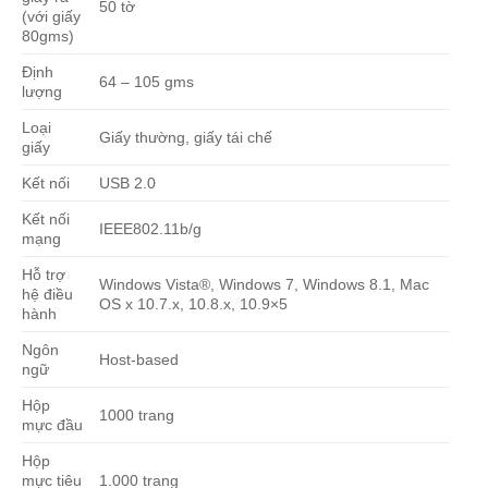
50 tờ
(với giấy
80gms)
Định
64 – 105 gms
lượng
Loại
Giấy thường, giấy tái chế
giấy
Kết nối
USB 2.0
Kết nối
IEEE802.11b/g
mạng
Hỗ trợ
Windows Vista®, Windows 7, Windows 8.1, Mac
hệ điều
OS x 10.7.x, 10.8.x, 10.9×5
hành
Ngôn
Host-based
ngữ
Hộp
1000 trang
mực đầu
Hộp
mực tiêu
1.000 trang