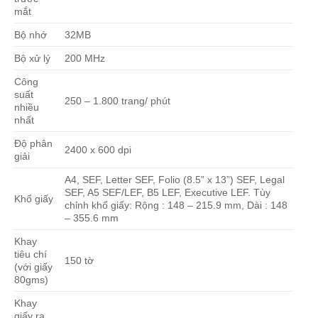
mắt
Bộ nhớ
32MB
Bộ xử lý
200 MHz
Công
suất
250 – 1.800 trang/ phút
nhiều
nhất
Độ phân
2400 x 600 dpi
giải
A4, SEF, Letter SEF, Folio (8.5” x 13”) SEF, Legal
SEF, A5 SEF/LEF, B5 LEF, Executive LEF. Tùy
Khổ giấy
chỉnh khổ giấy: Rộng : 148 – 215.9 mm, Dài : 148
– 355.6 mm
Khay
tiêu chí
150 tờ
(với giấy
80gms)
Khay
giấy ra