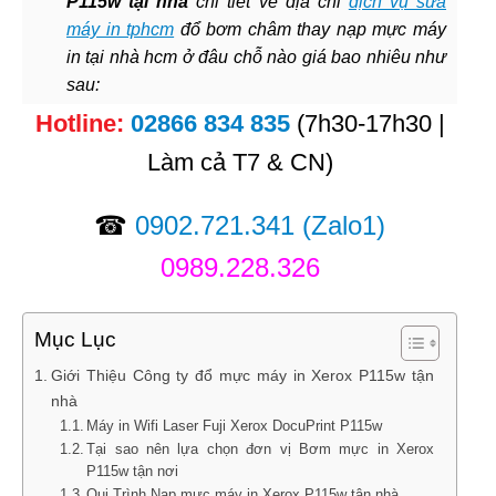
P115w tại nhà
chi tiết về địa chỉ
dịch vụ sửa
máy in tphcm
đổ bơm châm thay nạp mực máy
in tại nhà hcm ở đâu chỗ nào giá bao nhiêu như
sau:
Hotline:
02866 834 835
(7h30-17h30 |
Làm cả T7 & CN)
☎
0902.721.341
(Zalo1)
0989.228.326
Mục Lục
Giới Thiệu Công ty đổ mực máy in Xerox P115w tận
nhà
Máy in Wifi Laser Fuji Xerox DocuPrint P115w
Tại sao nên lựa chọn đơn vị Bơm mực in Xerox
P115w tận nơi
Qui Trình Nạp mực máy in Xerox P115w tận nhà