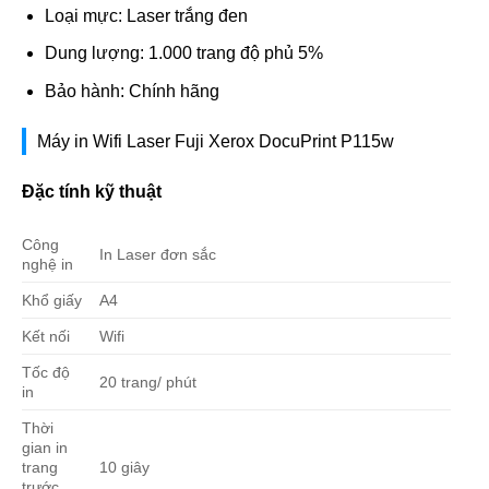
Loại mực: Laser trắng đen
Dung lượng: 1.000 trang độ phủ 5%
Bảo hành: Chính hãng
Máy in Wifi Laser Fuji Xerox DocuPrint P115w
Đặc tính kỹ thuật
Công
In Laser đơn sắc
nghệ in
Khổ giấy
A4
Kết nối
Wifi
Tốc độ
20 trang/ phút
in
Thời
gian in
trang
10 giây
trước