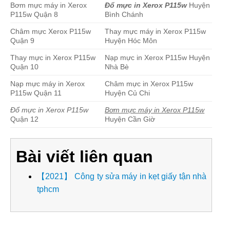
Bơm mực máy in Xerox
Đổ mực in Xerox P115w
Huyện
P115w Quận 8
Bình Chánh
Châm mực Xerox P115w
Thay mực máy in Xerox P115w
Quận 9
Huyện Hóc Môn
Thay mực in Xerox P115w
Nạp mực in Xerox P115w Huyện
Quận 10
Nhà Bè
Nạp mực máy in Xerox
Châm mực in Xerox P115w
P115w Quận 11
Huyện Củ Chi
Đổ mực in Xerox P115w
Bơm mực máy in Xerox P115w
Quận 12
Huyện Cần Giờ
Bài viết liên quan
【2021】 Công ty sửa máy in kẹt giấy tận nhà
tphcm