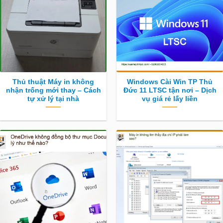
Thủ thuật Máy in không
Windows Cài Win TP Thủ
nhận trống mới thay – Cách
Đức 11 LTSC tận nơi – Dịch
tự xử lý tại nhà
vụ giá rẻ lấy liền