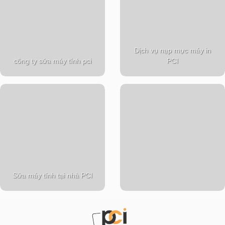
Dịch vụ nạp mực máy in
công ty sửa máy tính pci
PCI
Sửa máy tính tại nhà PCI