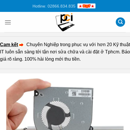
Chuyển
Hotline: 02866.834.835
đến
nội
dung
Cam kết
Chuyên Nghiệp trong phục vụ với hơn 20 Kỹ thuậ
IT luôn sẵn sàng tới tận nơi sửa chữa và cài đặt ở Tphcm. Báo
giá rõ ràng. 100% hài lòng mới thu tiền.