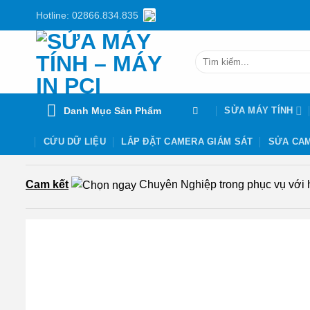
Chuyển
Hotline: 02866.834.835
đến
nội
Tìm
dung
kiếm:
Danh Mục Sản Phẩm
SỬA MÁY TÍNH
CỨU DỮ LIỆU
LẮP ĐẶT CAMERA GIÁM SÁT
SỬA CAM
Cam kết
Chuyên Nghiệp trong phục vụ với hơ