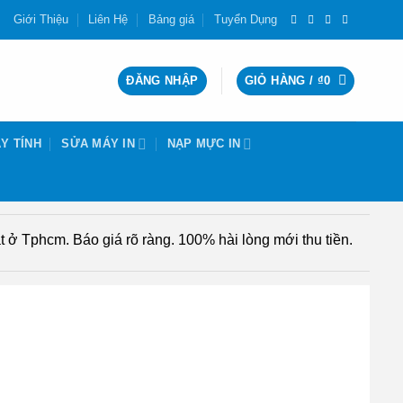
Giới Thiệu
Liên Hệ
Bảng giá
Tuyển Dụng
ĐĂNG NHẬP
GIỎ HÀNG /
₫
0
Y TÍNH
SỬA MÁY IN
NẠP MỰC IN
 ở Tphcm. Báo giá rõ ràng. 100% hài lòng mới thu tiền.