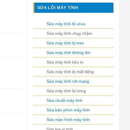
SỬA LỖI MÁY TÍNH
Sửa máy tính bị virus
Sửa máy tính chạy chậm
Sửa máy tính bị treo
Sửa máy tính không lên
Sửa máy tính kêu to
Sửa máy tính bị mất tiếng
Sửa máy tính rớt mạng
Sửa máy tính bị nóng
Sửa chuột máy tính
Sửa bàn phím máy tính
Sửa màn hình máy tính
Sửa loa vi tính