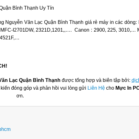
Quận Bình Thạnh Uy Tín
ng Nguyễn Văn Lạc Quận Bình Thạnh giá rẻ máy in các dòng:
r: MFC-I2701DW, 2321D,1201,,…. Canon : 2900, 225, 3010,… 
 4521F,…
CH!
Văn Lạc Quận Bình Thạnh
được tổng hợp và biên tập bởi:
dịc
kiến đóng góp và phản hồi vui lòng gửi
Liên Hệ
cho
Mực In PC
ơn.
tphcm