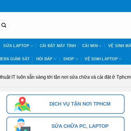
SỬA LAPTOP
CÀI ĐẶT MÁY TÍNH
CÀI WIN
VỆ SINH MÁ
ERA GIÁM SÁT
HỎI ĐÁP
SHOP
VỆ SINH LAPTOP
uật IT luôn sẵn sàng tới tận nơi sửa chữa và cài đặt ở Tphcm. 
DỊCH VỤ TẬN NƠI TPHCM
SỬA CHỮA PC, LAPTOP