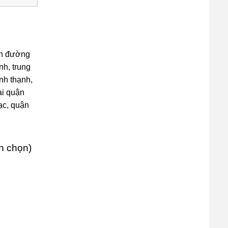
in đường
nh, trung
nh thạnh,
ại quận
ạc, quận
nh chọn)