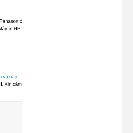
 Panasonic
Máy in HP:
h vụ nạp
I
. Xin cảm