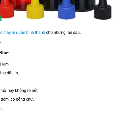
c máy in quận bình thạnh
cho những lần sau.
.
 Như:
i kim.
hẹt đầu in.
ị mờ hay không rõ nét.
m đốm, có bóng chữ.
ắc,…