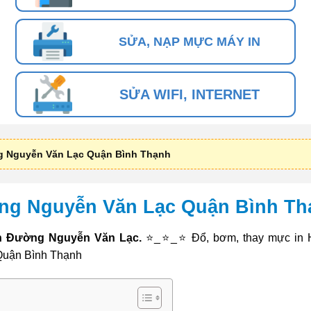
SỬA, NẠP MỰC MÁY IN
SỬA WIFI, INTERNET
g Nguyễn Văn Lạc Quận Bình Thạnh
ng Nguyễn Văn Lạc Quận Bình Th
n Đường Nguyễn Văn Lạc.
⭐_⭐_⭐ Đổ, bơm, thay mực in H
 Quận Bình Thạnh