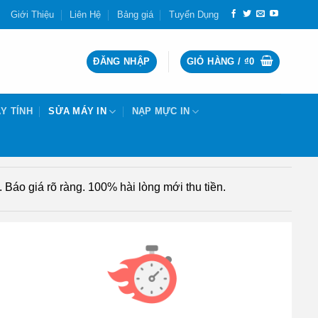
Giới Thiệu
Liên Hệ
Bảng giá
Tuyển Dụng
ĐĂNG NHẬP
GIỎ HÀNG /
₫
0
Y TÍNH
SỬA MÁY IN
NẠP MỰC IN
Báo giá rõ ràng. 100% hài lòng mới thu tiền.