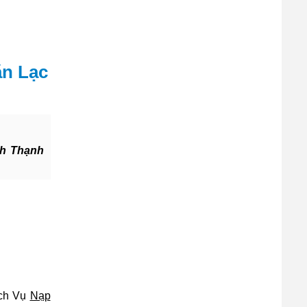
n Lạc
nh Thạnh
ịch Vụ
Nạp