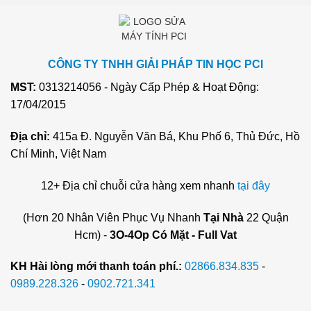
CÔNG TY TNHH GIẢI PHÁP TIN HỌC PCI
MST:
0313214056 - Ngày Cấp Phép & Hoạt Động:
17/04/2015
Địa chỉ:
415a Đ. Nguyễn Văn Bá, Khu Phố 6, Thủ Đức, Hồ
Chí Minh, Việt Nam
12+ Địa chỉ chuỗi cửa hàng xem nhanh
tại đây
(Hơn 20 Nhân Viên Phục Vụ Nhanh
Tại Nhà
22 Quận
Hcm) -
3O-4Op Có Mặt - Full Vat
KH Hài lòng mới thanh toán phí.:
02866.834.835
-
0989.228.326
-
0902.721.341