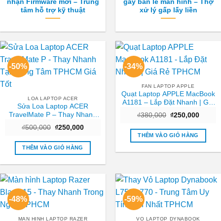
nhận Firmware mới – Trung
gãy bản lề màn hình – Thợ
tâm hỗ trợ kỹ thuật
xử lý gấp lấy liền
-50%
-34%
FAN LAPTOP APPLE
Quạt Laptop APPLE MacBook
LOA LAPTOP ACER
A1181 – Lắp Đặt Nhanh | Giá
Sửa Loa Laptop ACER
Rẻ TPHCM
TravelMate P – Thay Nhanh
Giá
Giá
₫
380,000
₫
250,000
gốc
hiện
Tại Trung Tâm TPHCM Giá
Giá
Giá
₫
500,000
₫
250,000
là:
tại
Tốt
gốc
hiện
₫380,000.
là:
THÊM VÀO GIỎ HÀNG
là:
tại
₫250,0
₫500,000.
là:
THÊM VÀO GIỎ HÀNG
₫250,000.
-48%
-59%
MAN HINH LAPTOP RAZER
VO LAPTOP DYNABOOK