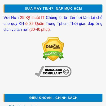
SỬA MÁY TÍNH?- NẠP MỰC HCM
Với Hơn
25 Kỹ thuật IT
Chúng tôi tới tận nơi làm tại chỗ
cho quý KH
ở 22 Quận
Trong Tphcm Thời gian đáp ứng
dịch vụ tận nơi
(30-40 phút)
.
ĐIỀU KHOẢN - CHÍNH SÁCH