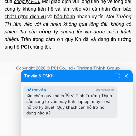
của
công ty PCI.
Mọi giao dịch vui lòng liên hệ về tổng đài
công ty không liên hệ và làm việc với cá nhân đảm bảo
chất lượng dịch vụ
và
bảo hành
nhanh uy tín.
Mọi Trường
TH làm việc với cá nhân không qua tổng đài, không có
phiếu thu của
công ty
chúng tôi xin được miễn trách
nhiệm
. Trân trọng cảm ơn quý Kh đã và đang tin tưởng
ủng hộ
PCI
chúng tôi.
Copyright 2026 ©
PCI Co.,ltd - Trường Thịnh Group
Tư vấn & CSKH
Hỗ trợ viên
7/8/2026 09:31
Xin chào quý khách 👋 Vi Tính Trường Thịnh 
sẵn sàng tư vấn máy tính, laptop, máy in và 
hỗ trợ kỹ thuật. Quý khách cần hỗ trợ nội 
dung nào ạ?