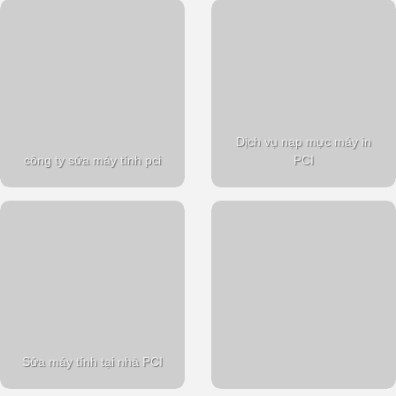
Dịch vụ nạp mực máy in
công ty sửa máy tính pci
PCI
Sửa máy tính tại nhà PCI