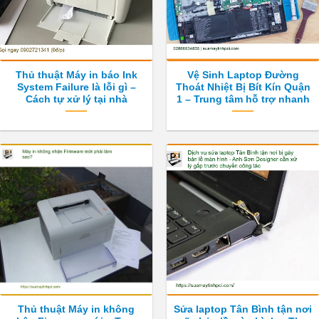
Thủ thuật Máy in báo Ink
Vệ Sinh Laptop Đường
System Failure là lỗi gì –
Thoát Nhiệt Bị Bít Kín Quận
Cách tự xử lý tại nhà
1 – Trung tâm hỗ trợ nhanh
Thủ thuật Máy in không
Sửa laptop Tân Bình tận nơi