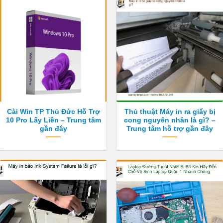
Cài Win TP Thủ Đức Hỗ Trợ
Thủ thuật Máy in ra giấy bị
10 Pro Lấy Liền – Trung tâm
cong nguyên nhân là gì? –
gần đây
Trung tâm hỗ trợ gần đây