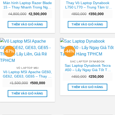
Màn hình Laptop Razer Blade
Thay Vỏ Laptop Dynabook
15 – Thay Nhanh Trong Ngày
L750 L770 – Trung Tâm Uy
TPHCM
Tín Gần Nhất TPHCM
Giá
Giá
Giá
Giá
₫
4,800,000
₫
2,500,000
₫
850,000
₫
350,000
gốc
hiện
gốc
hiện
là:
tại
là:
tại
₫4,800,000.
là:
₫850,000.
là:
THÊM VÀO GIỎ HÀNG
THÊM VÀO GIỎ HÀNG
₫2,500,000.
₫350,0
-67%
-44%
SAC LAPTOP DYNABOOK
Sạc Laptop Dynabook Tecra
VỎ LAPTOP MSI
A50 – Lấy Ngay Giá Tốt Tại
Vỏ Laptop MSI Apache GE60,
Cửa Hàng TPHCM
GE62, GE63, GE65 – Thay Vỏ
Giá
Giá
₫
450,000
₫
250,000
gốc
hiện
Lấy Liền, Giá Rẻ TPHCM
Giá
Giá
₫
1,500,000
₫
500,000
là:
tại
gốc
hiện
₫450,000.
là:
THÊM VÀO GIỎ HÀNG
là:
tại
₫250,0
₫1,500,000.
là:
THÊM VÀO GIỎ HÀNG
₫500,000.