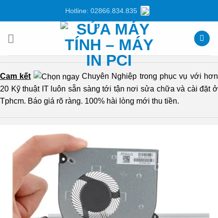
Chuyển
Hotline: 02866.834.835
đến
nội
dung
Cam kết
Chuyên Nghiệp trong phục vụ với hơ
20 Kỹ thuật IT luôn sẵn sàng tới tận nơi sửa chữa và cài đặt ở
Tphcm. Báo giá rõ ràng. 100% hài lòng mới thu tiền.