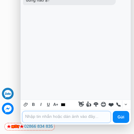
dung nào ạ?
👋
👍
🌹
😊
❤️
📞
B
I
U
A+
Gửi
02866 834 835