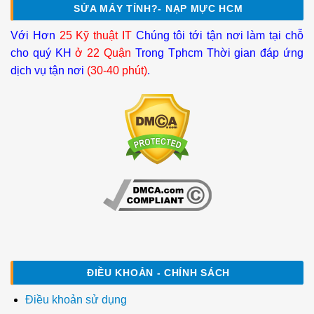
SỬA MÁY TÍNH?- NẠP MỰC HCM
Với Hơn
25 Kỹ thuật IT
Chúng tôi tới tận nơi làm tại chỗ
cho quý KH
ở 22 Quận
Trong Tphcm Thời gian đáp ứng
dịch vụ tận nơi
(30-40 phút)
.
ĐIỀU KHOẢN - CHÍNH SÁCH
Điều khoản sử dụng