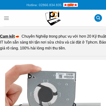
Chuyển
Hotline: 02866.834.835
đến
nội
dung
Cam kết
Chuyên Nghiệp trong phục vụ với hơn 20 Kỹ thuậ
IT luôn sẵn sàng tới tận nơi sửa chữa và cài đặt ở Tphcm. Báo
giá rõ ràng. 100% hài lòng mới thu tiền.