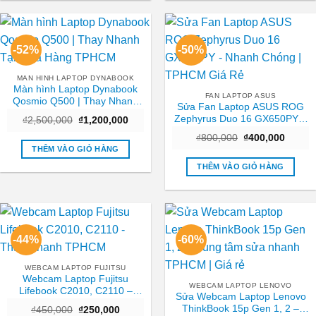
-52%
-50%
MAN HINH LAPTOP DYNABOOK
Màn hình Laptop Dynabook
FAN LAPTOP ASUS
Qosmio Q500 | Thay Nhanh
Sửa Fan Laptop ASUS ROG
Tại Cửa Hàng TPHCM
Zephyrus Duo 16 GX650PY –
Giá
Giá
₫
2,500,000
₫
1,200,000
gốc
hiện
Nhanh Chóng | TPHCM Giá
Giá
Giá
là:
tại
₫
800,000
₫
400,000
Rẻ
gốc
hiện
₫2,500,000.
là:
THÊM VÀO GIỎ HÀNG
là:
tại
₫1,200,000.
₫800,000.
là:
THÊM VÀO GIỎ HÀNG
₫400,0
-44%
-60%
WEBCAM LAPTOP FUJITSU
Webcam Laptop Fujitsu
WEBCAM LAPTOP LENOVO
Lifebook C2010, C2110 –
Sửa Webcam Laptop Lenovo
Thay Nhanh TPHCM
ThinkBook 15p Gen 1, 2 –
Giá
Giá
₫
450,000
₫
250,000