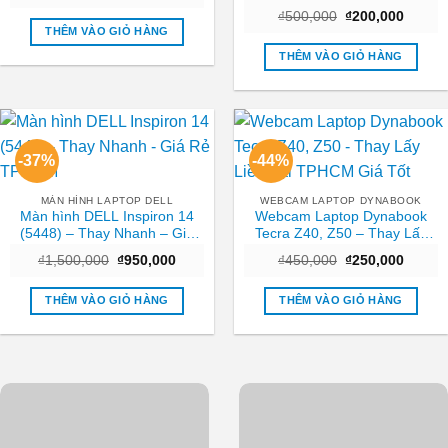
gốc
hiện
Trung tâm sửa nhanh TPHCM
Giá
Giá
là:
tại
₫
500,000
₫
200,000
| Giá rẻ
gốc
hiện
₫450,000.
là:
THÊM VÀO GIỎ HÀNG
là:
tại
₫250,000.
₫500,000.
là:
THÊM VÀO GIỎ HÀNG
₫200,0
-37%
-44%
MÀN HÌNH LAPTOP DELL
WEBCAM LAPTOP DYNABOOK
Màn hình DELL Inspiron 14
Webcam Laptop Dynabook
(5448) – Thay Nhanh – Giá
Tecra Z40, Z50 – Thay Lấy
Rẻ TPHCM
Liền Tại TPHCM Giá Tốt
Giá
Giá
Giá
Giá
₫
1,500,000
₫
950,000
₫
450,000
₫
250,000
gốc
hiện
gốc
hiện
là:
tại
là:
tại
₫1,500,000.
là:
₫450,000.
là:
THÊM VÀO GIỎ HÀNG
THÊM VÀO GIỎ HÀNG
₫950,000.
₫250,0