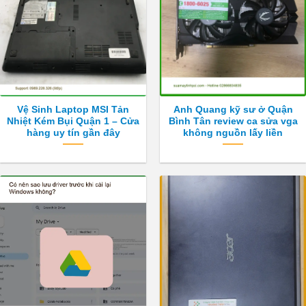
Vệ Sinh Laptop MSI Tản
Anh Quang kỹ sư ở Quận
Nhiệt Kém Bụi Quận 1 – Cửa
Bình Tân review ca sửa vga
hàng uy tín gần đây
không nguồn lấy liền