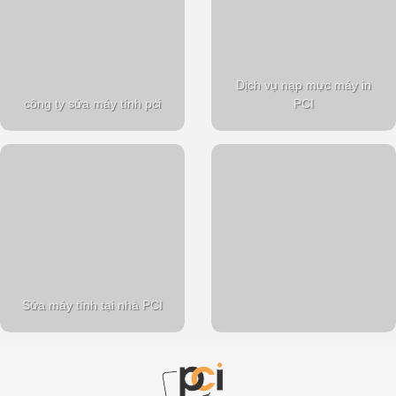
Dịch vụ nạp mực máy in
công ty sửa máy tính pci
PCI
Sửa máy tính tại nhà PCI