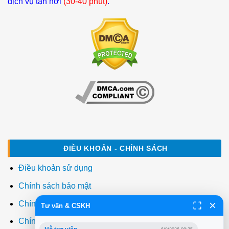
dịch vụ tận nơi
(30-40 phút)
.
ĐIỀU KHOẢN - CHÍNH SÁCH
Điều khoản sử dụng
Chính sách bảo mật
Chính sách thanh toán
Tư vấn & CSKH
Chính sách giao hàng