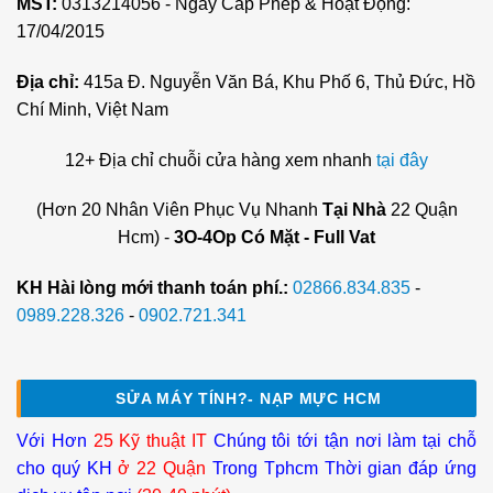
MST:
0313214056 - Ngày Cấp Phép & Hoạt Động:
17/04/2015
Địa chỉ:
415a Đ. Nguyễn Văn Bá, Khu Phố 6, Thủ Đức, Hồ
Chí Minh, Việt Nam
12+ Địa chỉ chuỗi cửa hàng xem nhanh
tại đây
(Hơn 20 Nhân Viên Phục Vụ Nhanh
Tại Nhà
22 Quận
Hcm) -
3O-4Op Có Mặt - Full Vat
KH Hài lòng mới thanh toán phí.:
02866.834.835
-
0989.228.326
-
0902.721.341
SỬA MÁY TÍNH?- NẠP MỰC HCM
Với Hơn
25 Kỹ thuật IT
Chúng tôi tới tận nơi làm tại chỗ
cho quý KH
ở 22 Quận
Trong Tphcm Thời gian đáp ứng