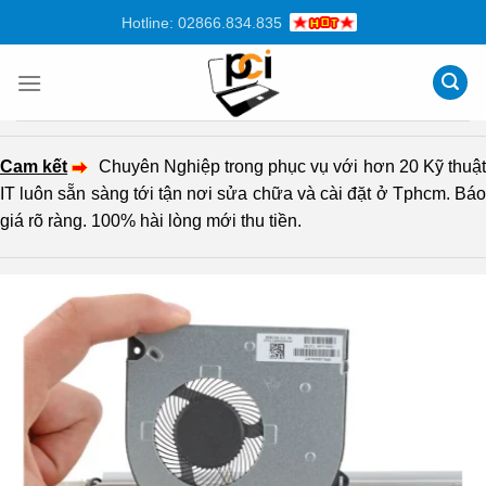
Chuyển
Hotline: 02866.834.835
đến
nội
dung
Cam kết
Chuyên Nghiệp trong phục vụ với hơn 20 Kỹ thuậ
IT luôn sẵn sàng tới tận nơi sửa chữa và cài đặt ở Tphcm. Báo
giá rõ ràng. 100% hài lòng mới thu tiền.