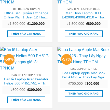
OFFICE BẢN QUYỀN
MÀN HÌNH LAPTOP DELL
Office Bản Quyền Exchange
Màn Hình Laptop DELL
Online Plan 1 User 12 Tháng
E4200/E4300/E4310 – Thay
– Hỗ trợ Cài đặt TPHCM
Tại Cửa Hàng Giá Rẻ TPHCM
Giá
Giá
Giá
Giá
₫
1,500,000
₫
1,200,000
₫
1,500,000
₫
800,000
gốc
hiện
gốc
hiện
là:
tại
là:
tại
₫1,500,000.
là:
₫1,500,000.
là:
THÊM VÀO GIỎ HÀNG
THÊM VÀO GIỎ HÀNG
₫1,200,000.
₫800,
-50%
-57%
LOA LAPTOP APPLE
Loa Laptop Apple MacBook
BẢN LỀ LAPTOP ACER
Pro A1425 – Thay Lấy Ngay
Bản lề Laptop Acer Predator
Tại Cửa Hàng TPHCM
Helios 500 PH517-51 – Thay
Giá
Giá
₫
700,000
₫
300,000
gốc
hiện
ngay giá tốt TPHCM
Giá
Giá
₫
600,000
₫
300,000
là:
tại
gốc
hiện
₫700,000.
là:
THÊM VÀO GIỎ HÀNG
là:
tại
₫300,0
₫600,000.
là:
THÊM VÀO GIỎ HÀNG
₫300,000.