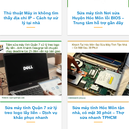
Thủ thuật Máy in không tìm
Sửa máy tính Nơi sửa
thấy địa chỉ IP – Cách tự xử
Huyện Hóc Môn lỗi BIOS –
lý tại nhà
Trung tâm hỗ trợ gần đây
Sửa máy tính Quận 7 xử lý
Sửa máy tính Hóc Môn tận
treo logo lấy liền – Dịch vụ
nhà, có mặt 30 phút – Thợ
khắc phục nhanh
sửa nhanh TPHCM