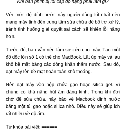
Khi bàn phím bị lỗi cấp độ nặng phải làm gì?
Với mức độ dính nước này người dùng tốt nhất nên
mang máy tính đến trung tâm sửa chữa để bổ trợ xử lý,
tránh tình huống giải quyết sai cách sẽ khiến lỗi nặng
hơn.
Trước đó, bạn vẫn nên làm sơ cứu cho máy. Tạo một
độ dốc lớn số 1 có thể cho MacBook. Lật úp máy và lau
khô bề mặt bằng các dòng khăn thấm nước. Sau đó,
đặt máy lên bề mặt hoàn toàn khô thoáng.
Nên đặt máy vào hộp chứa gạo hoặc silica gel. Vì
chúng có khả năng hút ẩm đáng kinh. Trong khi đợi
chờ để sửa chữa, hãy bảo vệ Macbook dính nước
bằng một túi gạo hoặc silica nhỏ. Điều này sẽ giúp ích
rất nhiều về độ ẩm.
Từ khóa bài viết:
======