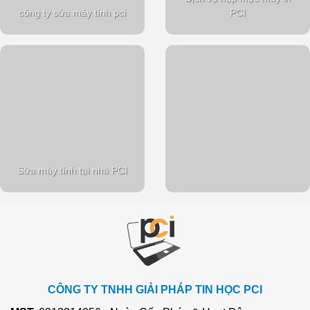
công ty sửa máy tính pci
PCI
Sửa máy tính tại nhà PCI
CÔNG TY TNHH GIẢI PHÁP TIN HỌC PCI