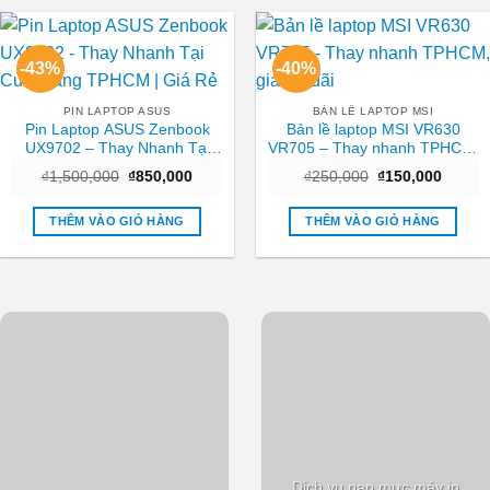
-43%
-40%
PIN LAPTOP ASUS
BẢN LỀ LAPTOP MSI
Pin Laptop ASUS Zenbook
Bản lề laptop MSI VR630
UX9702 – Thay Nhanh Tại
VR705 – Thay nhanh TPHCM,
Cửa Hàng TPHCM | Giá Rẻ
giá ưu đãi
Giá
Giá
Giá
Giá
₫
1,500,000
₫
850,000
₫
250,000
₫
150,000
gốc
hiện
gốc
hiện
là:
tại
là:
tại
₫1,500,000.
là:
₫250,000.
là:
THÊM VÀO GIỎ HÀNG
THÊM VÀO GIỎ HÀNG
₫850,000.
₫150,0
Dịch vụ nạp mực máy in