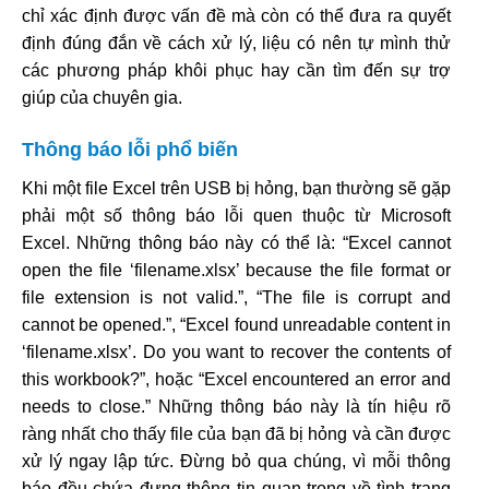
chỉ xác định được vấn đề mà còn có thể đưa ra quyết
định đúng đắn về cách xử lý, liệu có nên tự mình thử
các phương pháp khôi phục hay cần tìm đến sự trợ
giúp của chuyên gia.
Thông báo lỗi phổ biến
Khi một file Excel trên USB bị hỏng, bạn thường sẽ gặp
phải một số thông báo lỗi quen thuộc từ Microsoft
Excel. Những thông báo này có thể là: “Excel cannot
open the file ‘filename.xlsx’ because the file format or
file extension is not valid.”, “The file is corrupt and
cannot be opened.”, “Excel found unreadable content in
‘filename.xlsx’. Do you want to recover the contents of
this workbook?”, hoặc “Excel encountered an error and
needs to close.” Những thông báo này là tín hiệu rõ
ràng nhất cho thấy file của bạn đã bị hỏng và cần được
xử lý ngay lập tức. Đừng bỏ qua chúng, vì mỗi thông
báo đều chứa đựng thông tin quan trọng về tình trạng