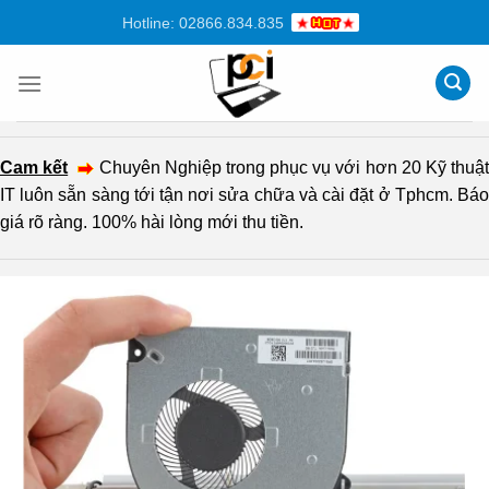
Chuyển
Hotline: 02866.834.835
đến
nội
dung
Cam kết
Chuyên Nghiệp trong phục vụ với hơn 20 Kỹ thuậ
IT luôn sẵn sàng tới tận nơi sửa chữa và cài đặt ở Tphcm. Báo
giá rõ ràng. 100% hài lòng mới thu tiền.