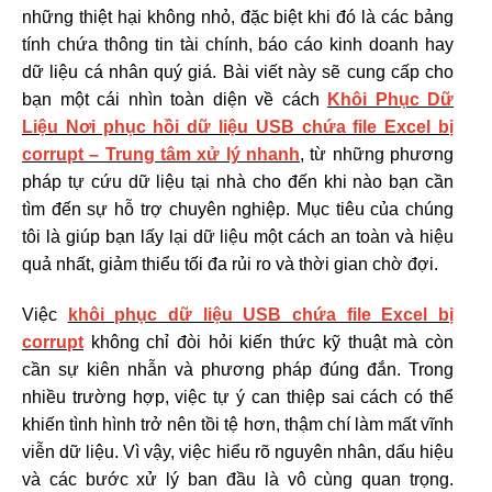
những thiệt hại không nhỏ, đặc biệt khi đó là các bảng
tính chứa thông tin tài chính, báo cáo kinh doanh hay
dữ liệu cá nhân quý giá. Bài viết này sẽ cung cấp cho
bạn một cái nhìn toàn diện về cách
Khôi Phục Dữ
Liệu Nơi phục hồi dữ liệu USB chứa file Excel bị
corrupt – Trung tâm xử lý nhanh
, từ những phương
pháp tự cứu dữ liệu tại nhà cho đến khi nào bạn cần
tìm đến sự hỗ trợ chuyên nghiệp. Mục tiêu của chúng
tôi là giúp bạn lấy lại dữ liệu một cách an toàn và hiệu
quả nhất, giảm thiểu tối đa rủi ro và thời gian chờ đợi.
Việc
khôi phục dữ liệu USB chứa file Excel bị
corrupt
không chỉ đòi hỏi kiến thức kỹ thuật mà còn
cần sự kiên nhẫn và phương pháp đúng đắn. Trong
nhiều trường hợp, việc tự ý can thiệp sai cách có thể
khiến tình hình trở nên tồi tệ hơn, thậm chí làm mất vĩnh
viễn dữ liệu. Vì vậy, việc hiểu rõ nguyên nhân, dấu hiệu
và các bước xử lý ban đầu là vô cùng quan trọng.