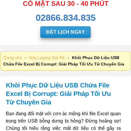
CÓ MẶT SAU 30 - 40 PHÚT
02866.834.835
ĐẶT LỊCH NGAY
Trang chủ
»
Sửa Laptop Giá Rẻ
»
Khôi Phục Dữ Liệu USB
Chứa File Excel Bị Corrupt: Giải Pháp Tối Ưu Từ Chuyên Gia
Khôi Phục Dữ Liệu USB Chứa File
Excel Bị Corrupt: Giải Pháp Tối Ưu
Từ Chuyên Gia
Bạn đang đối mặt với cơn ác mộng khi file Excel quan
trọng trên USB bỗng dưng bị hỏng? Đừng hoảng sợ!
Chúng tôi hiểu rằng việc mất dữ liệu có thể gây ra