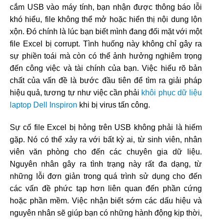
cắm USB vào máy tính, bạn nhận được thông báo lỗi
khó hiểu, file không thể mở hoặc hiển thị nội dung lộn
xộn. Đó chính là lúc bạn biết mình đang đối mặt với một
file Excel bị corrupt. Tình huống này không chỉ gây ra
sự phiền toái mà còn có thể ảnh hưởng nghiêm trọng
đến công việc và tài chính của bạn. Việc hiểu rõ bản
chất của vấn đề là bước đầu tiên để tìm ra giải pháp
hiệu quả, tương tự như việc cần phải
khôi phục dữ liệu
laptop Dell Inspiron
khi bị virus tấn công.
Sự cố file Excel bị hỏng trên USB không phải là hiếm
gặp. Nó có thể xảy ra với bất kỳ ai, từ sinh viên, nhân
viên văn phòng cho đến các chuyên gia dữ liệu.
Nguyên nhân gây ra tình trạng này rất đa dạng, từ
những lỗi đơn giản trong quá trình sử dụng cho đến
các vấn đề phức tạp hơn liên quan đến phần cứng
hoặc phần mềm. Việc nhận biết sớm các dấu hiệu và
nguyên nhân sẽ giúp bạn có những hành động kịp thời,