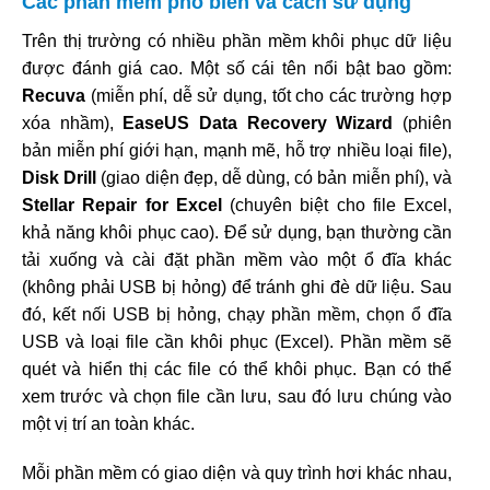
Các phần mềm phổ biến và cách sử dụng
Trên thị trường có nhiều phần mềm khôi phục dữ liệu
được đánh giá cao. Một số cái tên nổi bật bao gồm:
Recuva
(miễn phí, dễ sử dụng, tốt cho các trường hợp
xóa nhầm),
EaseUS Data Recovery Wizard
(phiên
bản miễn phí giới hạn, mạnh mẽ, hỗ trợ nhiều loại file),
Disk Drill
(giao diện đẹp, dễ dùng, có bản miễn phí), và
Stellar Repair for Excel
(chuyên biệt cho file Excel,
khả năng khôi phục cao). Để sử dụng, bạn thường cần
tải xuống và cài đặt phần mềm vào một ổ đĩa khác
(không phải USB bị hỏng) để tránh ghi đè dữ liệu. Sau
đó, kết nối USB bị hỏng, chạy phần mềm, chọn ổ đĩa
USB và loại file cần khôi phục (Excel). Phần mềm sẽ
quét và hiển thị các file có thể khôi phục. Bạn có thể
xem trước và chọn file cần lưu, sau đó lưu chúng vào
một vị trí an toàn khác.
Mỗi phần mềm có giao diện và quy trình hơi khác nhau,