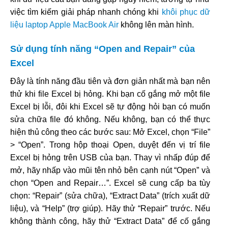
việc tìm kiếm giải pháp nhanh chóng khi
khôi phục dữ
liệu laptop Apple MacBook Air
không lên màn hình.
Sử dụng tính năng “Open and Repair” của
Excel
Đây là tính năng đầu tiên và đơn giản nhất mà bạn nên
thử khi file Excel bị hỏng. Khi bạn cố gắng mở một file
Excel bị lỗi, đôi khi Excel sẽ tự động hỏi bạn có muốn
sửa chữa file đó không. Nếu không, bạn có thể thực
hiện thủ công theo các bước sau: Mở Excel, chọn “File”
> “Open”. Trong hộp thoại Open, duyệt đến vị trí file
Excel bị hỏng trên USB của bạn. Thay vì nhấp đúp để
mở, hãy nhấp vào mũi tên nhỏ bên cạnh nút “Open” và
chọn “Open and Repair…”. Excel sẽ cung cấp ba tùy
chọn: “Repair” (sửa chữa), “Extract Data” (trích xuất dữ
liệu), và “Help” (trợ giúp). Hãy thử “Repair” trước. Nếu
không thành công, hãy thử “Extract Data” để cố gắng