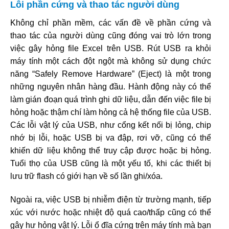
Lỗi phần cứng và thao tác người dùng
Không chỉ phần mềm, các vấn đề về phần cứng và
thao tác của người dùng cũng đóng vai trò lớn trong
việc gây hỏng file Excel trên USB. Rút USB ra khỏi
máy tính một cách đột ngột mà không sử dụng chức
năng “Safely Remove Hardware” (Eject) là một trong
những nguyên nhân hàng đầu. Hành động này có thể
làm gián đoạn quá trình ghi dữ liệu, dẫn đến việc file bị
hỏng hoặc thậm chí làm hỏng cả hệ thống file của USB.
Các lỗi vật lý của USB, như cổng kết nối bị lỏng, chip
nhớ bị lỗi, hoặc USB bị va đập, rơi vỡ, cũng có thể
khiến dữ liệu không thể truy cập được hoặc bị hỏng.
Tuổi thọ của USB cũng là một yếu tố, khi các thiết bị
lưu trữ flash có giới hạn về số lần ghi/xóa.
Ngoài ra, việc USB bị nhiễm điện từ trường mạnh, tiếp
xúc với nước hoặc nhiệt độ quá cao/thấp cũng có thể
gây hư hỏng vật lý. Lỗi ổ đĩa cứng trên máy tính mà bạn