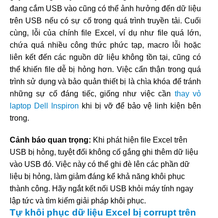
đang cắm USB vào cũng có thể ảnh hưởng đến dữ liệu
trên USB nếu có sự cố trong quá trình truyền tải. Cuối
cùng, lỗi của chính file Excel, ví dụ như file quá lớn,
chứa quá nhiều công thức phức tạp, macro lỗi hoặc
liên kết đến các nguồn dữ liệu không tồn tại, cũng có
thể khiến file dễ bị hỏng hơn. Việc cẩn thận trong quá
trình sử dụng và bảo quản thiết bị là chìa khóa để tránh
những sự cố đáng tiếc, giống như việc cần
thay vỏ
laptop Dell Inspiron
khi bị vỡ để bảo vệ linh kiện bên
trong.
Cảnh báo quan trọng:
Khi phát hiện file Excel trên
USB bị hỏng, tuyệt đối không cố gắng ghi thêm dữ liệu
vào USB đó. Việc này có thể ghi đè lên các phần dữ
liệu bị hỏng, làm giảm đáng kể khả năng khôi phục
thành công. Hãy ngắt kết nối USB khỏi máy tính ngay
lập tức và tìm kiếm giải pháp khôi phục.
Tự khôi phục dữ liệu Excel bị corrupt trên