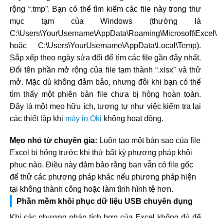
rộng “.tmp”. Bạn có thể tìm kiếm các file này trong thư
mục tạm của Windows (thường là
C:\Users\YourUsername\AppData\Roaming\Microsoft\Excel\
hoặc C:\Users\YourUsername\AppData\Local\Temp).
Sắp xếp theo ngày sửa đổi để tìm các file gần đây nhất.
Đổi tên phần mở rộng của file tạm thành “.xlsx” và thử
mở. Mặc dù không đảm bảo, nhưng đôi khi bạn có thể
tìm thấy một phiên bản file chưa bị hỏng hoàn toàn.
Đây là một mẹo hữu ích, tương tự như việc kiểm tra lại
các thiết lập khi
máy in Oki
không hoạt động.
Mẹo nhỏ từ chuyên gia:
Luôn tạo một bản sao của file
Excel bị hỏng trước khi thử bất kỳ phương pháp khôi
phục nào. Điều này đảm bảo rằng bạn vẫn có file gốc
để thử các phương pháp khác nếu phương pháp hiện
tại không thành công hoặc làm tình hình tệ hơn.
Phần mềm khôi phục dữ liệu USB chuyên dụng
Khi các phương pháp tích hợp của Excel không đủ để