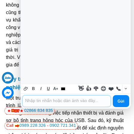
không bị rò rỉ hoặc truy cập trái phép. Thời gian xử lý
cũng thường nhanh chóng hơn, đặc biệt với các dịch
vụ khẩn cấp, giúp bạn sớm lấy lại dữ liệu và tiếp tục
công việc. Ngoài ra, họ cung cấp dịch vụ tư vấn chuyên
nghiệp, giúp bạn hiểu rõ nguyên nhân gây mất dữ liệu
và cách phòng ngừa trong tương lai. Điều này mang lại
giá trị lâu dài, không chỉ là việc khôi phục dữ liệu tức
thời. Việc này cũng tương tự như việc tìm một chuyên
gia để sửa chữa
máy in Oki
bị lỗi phức tạp.
Quy trình khôi phục dữ liệu USB chuyên
nghiệp
👋
👍
🌹
😊
❤️
📞
B
I
U
A+
Một trung tâm khôi phục dữ liệu uy tín sẽ có một quy
Gửi
trình làm việc rõ ràng và minh bạch. Quy trình này
02866 834 835
thường bắt đầu bằng việc tiếp nhận thiết bị và đánh giá
sơ bộ tình trạng hỏng hóc của USB. Sau đó, kỹ thuật
Call
0989.228.326
-
0902.721.341
viên sẽ tiến hành chẩn đoán chi tiết để xác định nguyên