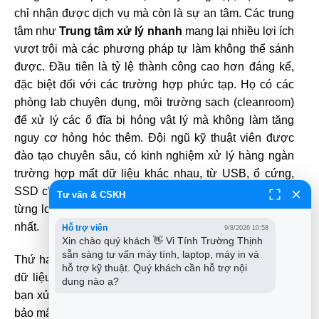
chỉ nhận được dịch vụ mà còn là sự an tâm. Các trung
tâm như
Trung tâm xử lý nhanh
mang lại nhiều lợi ích
vượt trội mà các phương pháp tự làm không thể sánh
được. Đầu tiên là tỷ lệ thành công cao hơn đáng kể,
đặc biệt đối với các trường hợp phức tạp. Họ có các
phòng lab chuyên dụng, môi trường sạch (cleanroom)
để xử lý các ổ đĩa bị hỏng vật lý mà không làm tăng
nguy cơ hỏng hóc thêm. Đội ngũ kỹ thuật viên được
đào tạo chuyên sâu, có kinh nghiệm xử lý hàng ngàn
trường hợp mất dữ liệu khác nhau, từ USB, ổ cứng,
SSD cho đến các hệ thống RAID phức tạp. Họ hiểu rõ
Tư vấn & CSKH
từng loại lỗi và biết cách áp dụng phương pháp tối ưu
nhất.
Hỗ trợ viên
9/8/2026 10:58
Xin chào quý khách 👋 Vi Tính Trường Thịnh 
sẵn sàng tư vấn máy tính, laptop, máy in và 
Thứ hai, các trung tâm chuyên nghiệp cam kết bảo mật
hỗ trợ kỹ thuật. Quý khách cần hỗ trợ nội 
dữ liệu tuyệt đối. Đây là yếu tố cực kỳ quan trọng khi
dung nào ạ?
bạn xử lý các thông tin nhạy cảm. Họ có các quy trình
bảo mật nghiêm ngặt, đảm bảo rằng dữ liệu của bạn sẽ