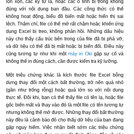
lộn xộn, các ký tự lạ, hoặc các ô tính bị trống không
đúng với nội dung ban đầu. Các công thức có thể
không hoạt động, biểu đồ biến mất hoặc hiển thị sai
lệch. Thậm chí, file có thể mở rất chậm hoặc khiến ứng
dụng Excel bị treo, không phản hồi. Những dấu hiệu
này cho thấy cấu trúc bên trong của file đã bị phá vỡ,
và dữ liệu có thể đã bị mất hoặc bị biến đổi. Điều này
cũng tương tự như khi một
máy in Oki
gặp sự cố và
không thể in đúng cách, cần được kiểm tra kỹ lưỡng.
Một triệu chứng khác là kích thước file Excel bỗng
dưng thay đổi một cách bất thường, trở nên quá nhỏ
(gần như trống rỗng) hoặc quá lớn so với nội dung
thực tế. Đôi khi, bạn có thể thấy file có tên lạ, hoặc file
gốc biến mất và thay vào đó là một file có tên tương tự
nhưng không thể mở được. Những thay đổi bất thường
này đều là cảnh báo đỏ cho thấy dữ liệu của bạn đang
gặp nguy hiểm. Việc nhận biết sớm các triệu chứng