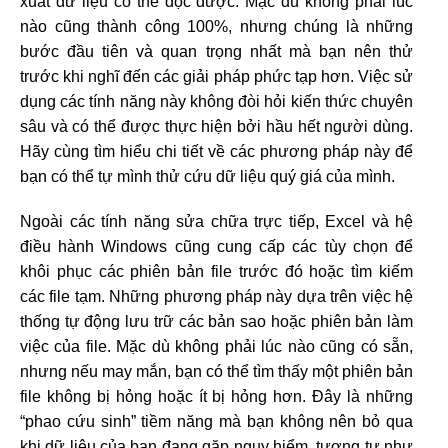
xuất dữ liệu có thể đọc được. Mặc dù không phải lúc
nào cũng thành công 100%, nhưng chúng là những
bước đầu tiên và quan trọng nhất mà bạn nên thử
trước khi nghĩ đến các giải pháp phức tạp hơn. Việc sử
dụng các tính năng này không đòi hỏi kiến thức chuyên
sâu và có thể được thực hiện bởi hầu hết người dùng.
Hãy cùng tìm hiểu chi tiết về các phương pháp này để
bạn có thể tự mình thử cứu dữ liệu quý giá của mình.
Ngoài các tính năng sửa chữa trực tiếp, Excel và hệ
điều hành Windows cũng cung cấp các tùy chọn để
khôi phục các phiên bản file trước đó hoặc tìm kiếm
các file tạm. Những phương pháp này dựa trên việc hệ
thống tự động lưu trữ các bản sao hoặc phiên bản làm
việc của file. Mặc dù không phải lúc nào cũng có sẵn,
nhưng nếu may mắn, bạn có thể tìm thấy một phiên bản
file không bị hỏng hoặc ít bị hỏng hơn. Đây là những
“phao cứu sinh” tiềm năng mà bạn không nên bỏ qua
khi dữ liệu của bạn đang gặp nguy hiểm, tương tự như