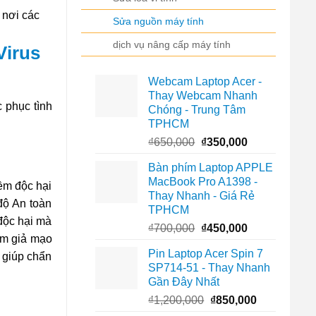
 nơi các
Sửa nguồn máy tính
dịch vụ nâng cấp máy tính
Virus
Webcam Laptop Acer -
Thay Webcam Nhanh
 phục tình
Chóng - Trung Tâm
TPHCM
Giá
Giá
₫
650,000
₫
350,000
gốc
hiện
Bàn phím Laptop APPLE
là:
tại
MacBook Pro A1398 -
₫650,000.
là:
mềm độc hại
Thay Nhanh - Giá Rẻ
₫350,000.
độ An toàn
TPHCM
 độc hại mà
Giá
Giá
₫
700,000
₫
450,000
ềm giả mạo
gốc
hiện
Pin Laptop Acer Spin 7
 giúp chẩn
là:
tại
SP714-51 - Thay Nhanh
₫700,000.
là:
Gần Đây Nhất
₫450,000.
Giá
Giá
₫
1,200,000
₫
850,000
gốc
hiện