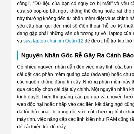
công!”, “Dữ liệu của bạn có nguy cơ bị mất!” và yêu
cửa sổ pop-up bất ngờ, không thể đóng hoặc rất khó 
này thường không đến từ phần mềm diệt virus chính hãn
yêu cầu bạn gọi đến một số điện thoại “hỗ trợ kỹ thuậ
đang gặp phải những vấn đề tương tự với laptop của mì
vụ
sửa laptop chai pin Quận 12
để được hỗ trợ kịp thời
Nguyên Nhân Gốc Rễ Gây Ra Cảnh Báo 
Có nhiều nguyên nhân dẫn đến việc máy tính của bạn liê
cài đặt các phần mềm quảng cáo (adware) hoặc chươ
các nguồn không đáng tin cậy. Những phần mềm này th
qua các tùy chọn cài đặt tùy chỉnh. Một nguyên nhân khá
trình duyệt, hiển thị quảng cáo pop-up và chuyển hướ
web độc hại hoặc nhấp vào các liên kết đáng ngờ cũng 
đã lỗi thời hoặc bị xung đột với một chương trình kh
máy tính, việc nâng cấp các linh kiện như RAM cũng rất
để cải thiện tốc độ máy.