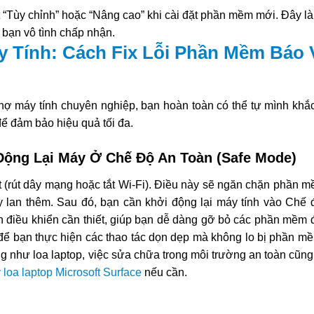
t “Tùy chỉnh” hoặc “Nâng cao” khi cài đặt phần mềm mới. Đây là
ạn vô tình chấp nhận.
 Tính: Cách Fix Lỗi Phần Mềm Báo 
hợ máy tính chuyên nghiệp, bạn hoàn toàn có thể tự mình khắc
ể đảm bảo hiệu quả tối đa.
 Động Lại Máy Ở Chế Độ An Toàn (Safe Mode)
net (rút dây mạng hoặc tắt Wi-Fi). Điều này sẽ ngăn chặn phần 
ây lan thêm. Sau đó, bạn cần khởi động lại máy tính vào Chế 
ình điều khiển cần thiết, giúp bạn dễ dàng gỡ bỏ các phần mềm
 để bạn thực hiện các thao tác dọn dẹp mà không lo bị phần m
 như loa laptop, việc sửa chữa trong môi trường an toàn cũng
 loa laptop Microsoft Surface
nếu cần.