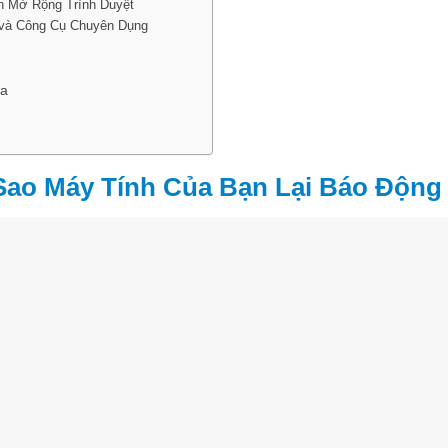
h Mở Rộng Trình Duyệt
 và Công Cụ Chuyên Dụng
ia
 Sao Máy Tính Của Bạn Lại Báo Động