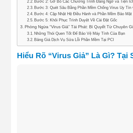
Bước 2: Gỡ Bỏ Các Chương Trình Đáng Ngờ và Tiện Íc
Bước 3: Quét Sâu Bằng Phần Mềm Chống Virus Uy Tín
Bước 4: Cập Nhật Hệ Điều Hành và Phần Mềm Bảo Mật
Bước 5: Khôi Phục Trình Duyệt Về Cài Đặt Gốc
Phòng Ngừa “Virus Giả” Tái Phát: Bí Quyết Từ Chuyên G
Những Thói Quen Tốt Để Bảo Vệ Máy Tính Của Bạn
Bảng Giá Dịch Vụ Sửa Lỗi Phần Mềm Tại PCI
Hiểu Rõ “Virus Giả” Là Gì? Tại