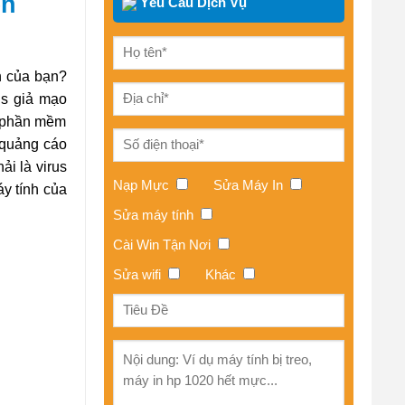
ên
Yêu Cầu Dịch Vụ
h của bạn?
us giả mạo
t phần mềm
 quảng cáo
i là virus
Nạp Mực
Sửa Máy In
áy tính của
Sửa máy tính
Cài Win Tận Nơi
Sửa wifi
Khác