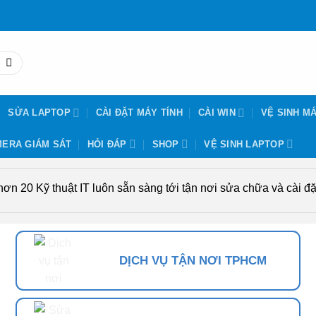
SỬA LAPTOP
CÀI ĐẶT MÁY TÍNH
CÀI WIN
VỆ SINH MÁ
ERA GIÁM SÁT
HỎI ĐÁP
SHOP
VỆ SINH LAPTOP
n 20 Kỹ thuật IT luôn sẵn sàng tới tận nơi sửa chữa và cài đặt
DỊCH VỤ TẬN NƠI TPHCM