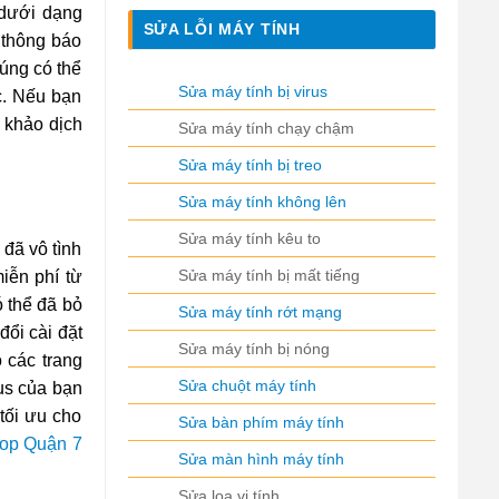
 dưới dạng
SỬA LỖI MÁY TÍNH
 thông báo
úng có thể
Sửa máy tính bị virus
ức. Nếu bạn
 khảo dịch
Sửa máy tính chạy chậm
Sửa máy tính bị treo
Sửa máy tính không lên
Sửa máy tính kêu to
 đã vô tình
Sửa máy tính bị mất tiếng
iễn phí từ
 thể đã bỏ
Sửa máy tính rớt mạng
đổi cài đặt
Sửa máy tính bị nóng
 các trang
Sửa chuột máy tính
us của bạn
tối ưu cho
Sửa bàn phím máy tính
top Quận 7
Sửa màn hình máy tính
Sửa loa vi tính