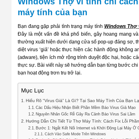
Windows Thợ vi tính chỉ cách 
máy tính của bạn
Bạn đang gặp phải tình trạng máy tính
Windows Thợ vi
Đây là một vấn đề khá phổ biến, gây hoang mang và
thường xuất hiện dưới dạng cửa sổ pop-up đáng sợ, t
diệt virus ‘giả’ hoặc thực hiện các hành động khôn
(adware), tiện ích mở rộng trình duyệt độc hại, hoặc 
thực sự. Bài viết này sẽ hướng dẫn bạn từng bước chi t
bạn hoạt động trơn tru trở lại.
Mục Lục
Hiểu Rõ “Virus Giả” Là Gì? Tại Sao Máy Tính Của Bạn L
Các Dấu Hiệu Nhận Biết Phần Mềm Báo Virus Giả Mạo
Nguyên Nhân Gốc Rễ Gây Ra Cảnh Báo Virus Sai Lầm
Hướng Dẫn Chi Tiết Từ Thợ Máy Tính: Cách Fix Lỗi Phầ
Bước 1: Ngắt Kết Nối Internet và Khởi Động Lại Máy Ở
Cách Vào Safe Mode Trên Windows