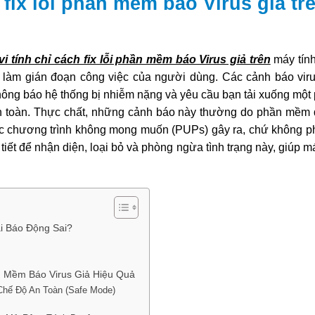
fix lỗi phần mềm báo Virus giả tr
 tính chỉ cách fix lỗi phần mềm báo Virus giả trên
máy tín
 làm gián đoạn công việc của người dùng. Các cảnh báo vir
hông báo hệ thống bị nhiễm nặng và yêu cầu bạn tải xuống mộ
g an toàn. Thực chất, những cảnh báo này thường do phần mềm
các chương trình không mong muốn (PUPs) gây ra, chứ không phả
iết để nhận diện, loại bỏ và phòng ngừa tình trạng này, giúp m
ại Báo Động Sai?
n Mềm Báo Virus Giả Hiệu Quả
 Chế Độ An Toàn (Safe Mode)