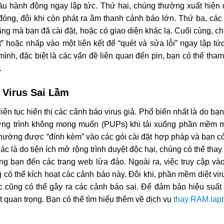
 cầu hành động ngay lập tức. Thứ hai, chúng thường xuất hiện
đóng, đôi khi còn phát ra âm thanh cảnh báo lớn. Thứ ba, các
g mà bạn đã cài đặt, hoặc có giao diện khác lạ. Cuối cùng, ch
t” hoặc nhấp vào một liên kết để “quét và sửa lỗi” ngay lập t
nh, đặc biệt là các vấn đề liên quan đến pin, bạn có thể tham
.
Virus Sai Lầm
n tục hiển thị các cảnh báo virus giả. Phổ biến nhất là do bạn
ng trình không mong muốn (PUPs) khi tải xuống phần mềm m
ường được “đính kèm” vào các gói cài đặt hợp pháp và bạn có
c là do tiện ích mở rộng trình duyệt độc hại, chúng có thể thay 
ng bạn đến các trang web lừa đảo. Ngoài ra, việc truy cập vào
có thể kích hoạt các cảnh báo này. Đôi khi, phần mềm diệt vir
ác cũng có thể gây ra các cảnh báo sai. Để đảm bảo hiệu suất 
 quan trọng. Bạn có thể tìm hiểu thêm về dịch vụ
thay RAM lap