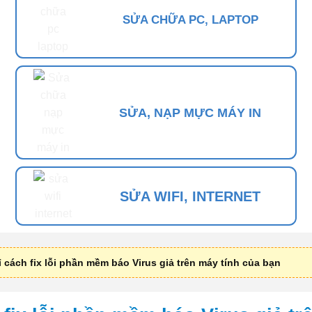
SỬA CHỮA PC, LAPTOP
SỬA, NẠP MỰC MÁY IN
SỬA WIFI, INTERNET
 cách fix lỗi phần mềm báo Virus giả trên máy tính của bạn