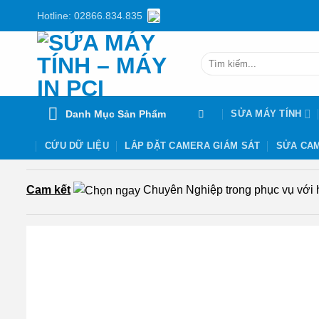
Chuyển
Hotline: 02866.834.835
đến
nội
Tìm
dung
kiếm:
Danh Mục Sản Phẩm
SỬA MÁY TÍNH
CỨU DỮ LIỆU
LẮP ĐẶT CAMERA GIÁM SÁT
SỬA CAM
Cam kết
Chuyên Nghiệp trong phục vụ với hơ