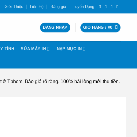
Giới Thiệu
Liên Hệ
Bảng giá
Tuyển Dụng
ĐĂNG NHẬP
GIỎ HÀNG /
₫
0
Y TÍNH
SỬA MÁY IN
NẠP MỰC IN
 ở Tphcm. Báo giá rõ ràng. 100% hài lòng mới thu tiền.