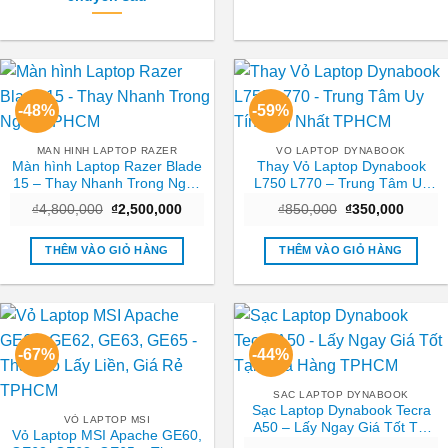
-48%
-59%
MAN HINH LAPTOP RAZER
VO LAPTOP DYNABOOK
Màn hình Laptop Razer Blade
Thay Vỏ Laptop Dynabook
15 – Thay Nhanh Trong Ngày
L750 L770 – Trung Tâm Uy
TPHCM
Tín Gần Nhất TPHCM
Giá
Giá
Giá
Giá
₫
4,800,000
₫
2,500,000
₫
850,000
₫
350,000
gốc
hiện
gốc
hiện
là:
tại
là:
tại
₫4,800,000.
là:
₫850,000.
là:
THÊM VÀO GIỎ HÀNG
THÊM VÀO GIỎ HÀNG
₫2,500,000.
₫350,0
-67%
-44%
SAC LAPTOP DYNABOOK
Sạc Laptop Dynabook Tecra
VỎ LAPTOP MSI
A50 – Lấy Ngay Giá Tốt Tại
Vỏ Laptop MSI Apache GE60,
Cửa Hàng TPHCM