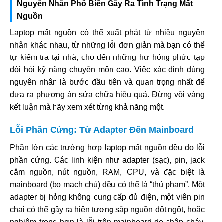
Nguyên Nhân Phổ Biến Gây Ra Tình Trạng Mất
Nguồn
Laptop mất nguồn có thể xuất phát từ nhiều nguyên
nhân khác nhau, từ những lỗi đơn giản mà bạn có thể
tự kiểm tra tại nhà, cho đến những hư hỏng phức tạp
đòi hỏi kỹ năng chuyên môn cao. Việc xác định đúng
nguyên nhân là bước đầu tiên và quan trọng nhất để
đưa ra phương án sửa chữa hiệu quả. Đừng vội vàng
kết luận mà hãy xem xét từng khả năng một.
Lỗi Phần Cứng: Từ Adapter Đến Mainboard
Phần lớn các trường hợp laptop mất nguồn đều do lỗi
phần cứng. Các linh kiện như adapter (sạc), pin, jack
cắm nguồn, nút nguồn, RAM, CPU, và đặc biệt là
mainboard (bo mạch chủ) đều có thể là “thủ phạm”. Một
adapter bị hỏng không cung cấp đủ điện, một viên pin
chai có thể gây ra hiện tượng sập nguồn đột ngột, hoặc
nghiêm trọng hơn là lỗi trên mainboard do chập cháy,