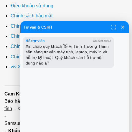
Điều khoản sử dụng
Chính sách bảo mật
Chính sách thanh toán
Tư vấn & CSKH
Chính sách giao hàng
Hỗ trợ viên
7/8/2026 04:47
Xin chào quý khách 👋 Vi Tính Trường Thịnh 
Chính sách đổi trả
sẵn sàng tư vấn máy tính, laptop, máy in và 
Chính sách bảo hành
hỗ trợ kỹ thuật. Quý khách cần hỗ trợ nội 
dung nào ạ?
v/v Xuất hóa đơn đỏ VAT
Cam Kết:
Dịch vụ
sửa máy tính
tới tận nơi trong 60 Phút -
Bảo hành tận tâm - Xuất hóa đơn đỏ đầy đủ
Cài đặt máy
tính
-
Cài Win Tận Nơi
(Win7,8,10) 100 - 200,000 vnđ
-
Nạp Mực in
(HP,Canon,
Samsung,Brother,Xeroc,Panasonic): 100 - 180,000 vnđ
-
Khách hàng lưu ý:
Các số điện thoại trên mới làm