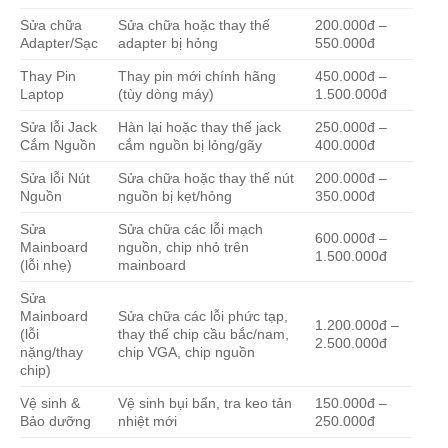
Sửa chữa
Sửa chữa hoặc thay thế
200.000đ –
Adapter/Sạc
adapter bị hỏng
550.000đ
Thay Pin
Thay pin mới chính hãng
450.000đ –
Laptop
(tùy dòng máy)
1.500.000đ
Sửa lỗi Jack
Hàn lại hoặc thay thế jack
250.000đ –
Cắm Nguồn
cắm nguồn bị lỏng/gãy
400.000đ
Sửa lỗi Nút
Sửa chữa hoặc thay thế nút
200.000đ –
Nguồn
nguồn bị kẹt/hỏng
350.000đ
Sửa
Sửa chữa các lỗi mạch
600.000đ –
Mainboard
nguồn, chip nhỏ trên
1.500.000đ
(lỗi nhẹ)
mainboard
Sửa
Mainboard
Sửa chữa các lỗi phức tạp,
1.200.000đ –
(lỗi
thay thế chip cầu bắc/nam,
2.500.000đ
nặng/thay
chip VGA, chip nguồn
chip)
Vệ sinh &
Vệ sinh bụi bẩn, tra keo tản
150.000đ –
Bảo dưỡng
nhiệt mới
250.000đ