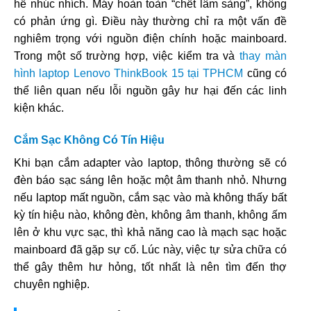
hề nhúc nhích. Máy hoàn toàn “chết lâm sàng”, không
có phản ứng gì. Điều này thường chỉ ra một vấn đề
nghiêm trọng với nguồn điện chính hoặc mainboard.
Trong một số trường hợp, việc kiểm tra và
thay màn
hình laptop Lenovo ThinkBook 15 tại TPHCM
cũng có
thể liên quan nếu lỗi nguồn gây hư hại đến các linh
kiện khác.
Cắm Sạc Không Có Tín Hiệu
Khi bạn cắm adapter vào laptop, thông thường sẽ có
đèn báo sạc sáng lên hoặc một âm thanh nhỏ. Nhưng
nếu laptop mất nguồn, cắm sạc vào mà không thấy bất
kỳ tín hiệu nào, không đèn, không âm thanh, không ấm
lên ở khu vực sạc, thì khả năng cao là mạch sạc hoặc
mainboard đã gặp sự cố. Lúc này, việc tự sửa chữa có
thể gây thêm hư hỏng, tốt nhất là nên tìm đến thợ
chuyên nghiệp.