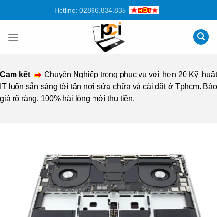
Chuyển
Hotline: 02866.834.835
đến
nội
dung
Cam kết
Chuyên Nghiệp trong phục vụ với hơn 20 Kỹ thuậ
IT luôn sẵn sàng tới tận nơi sửa chữa và cài đặt ở Tphcm. Báo
giá rõ ràng. 100% hài lòng mới thu tiền.