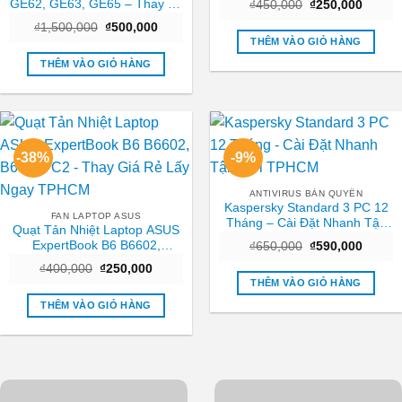
GE62, GE63, GE65 – Thay Vỏ
Giá
Giá
₫
450,000
₫
250,000
gốc
hiện
Lấy Liền, Giá Rẻ TPHCM
Giá
Giá
₫
1,500,000
₫
500,000
là:
tại
gốc
hiện
₫450,000.
là:
THÊM VÀO GIỎ HÀNG
là:
tại
₫250,0
₫1,500,000.
là:
THÊM VÀO GIỎ HÀNG
₫500,000.
-38%
-9%
ANTIVIRUS BẢN QUYỀN
Kaspersky Standard 3 PC 12
FAN LAPTOP ASUS
Tháng – Cài Đặt Nhanh Tận
Quạt Tản Nhiệt Laptop ASUS
Nơi TPHCM
ExpertBook B6 B6602,
Giá
Giá
₫
650,000
₫
590,000
gốc
hiện
B6602FC2 – Thay Giá Rẻ Lấy
Giá
Giá
₫
400,000
₫
250,000
là:
tại
Ngay TPHCM
gốc
hiện
₫650,000.
là:
THÊM VÀO GIỎ HÀNG
là:
tại
₫590,0
₫400,000.
là:
THÊM VÀO GIỎ HÀNG
₫250,000.