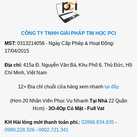
CÔNG TY TNHH GIẢI PHÁP TIN HỌC PCI
MST:
0313214056 - Ngày Cấp Phép & Hoạt Động:
17/04/2015
Địa chỉ:
415a Đ. Nguyễn Văn Bá, Khu Phố 6, Thủ Đức, Hồ
Chí Minh, Việt Nam
12+ Địa chỉ chuỗi cửa hàng xem nhanh
tại đây
(Hơn 20 Nhân Viên Phục Vụ Nhanh
Tại Nhà
22 Quận
Hcm) -
3O-4Op Có Mặt - Full Vat
KH Hài lòng mới thanh toán phí.:
02866.834.835
-
0989.228.326
-
0902.721.341