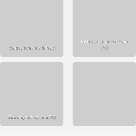
Dịch vụ nạp mực máy in
công ty sửa máy tính pci
PCI
Sửa máy tính tại nhà PCI