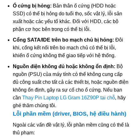
Ổ cứng bị hỏng:
Bản thân ổ cứng (HDD hoặc
SSD) có thể bị hỏng do tuổi thọ, sốc vật lý, lỗi sản
xuất hoặc các yếu tố khác. Đối với HDD, các bộ
phận cơ học bên trong có thể bị lỗi.
Cổng SATA/IDE trên bo mạch chủ bị hỏng:
Đôi
khi, cổng kết nối trên bo mạch chủ có thể bị lỗi,
khiến ổ cứng không thể giao tiếp với hệ thống.
Nguồn điện không đủ hoặc không ổn định:
Bộ
nguồn (PSU) của máy tính có thể không cung cấp
đủ công suất cho tất cả các thiết bị, hoặc nguồn điện
không ổn định, gây ra sự cố cho ổ cứng. Nếu bạn
cần
Thay Pin Laptop LG Gram 16Z90P tại chỗ
, hãy
ghé thăm chúng tôi.
Lỗi phần mềm (driver, BIOS, hệ điều hành)
Ngoài các vấn đề vật lý, lỗi phần mềm cũng có thể là
thủ phạm: