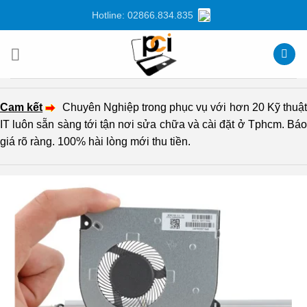
Chuyển
Hotline: 02866.834.835
đến
nội
dung
Cam kết
Chuyên Nghiệp trong phục vụ với hơn 20 Kỹ thuậ
IT luôn sẵn sàng tới tận nơi sửa chữa và cài đặt ở Tphcm. Báo
giá rõ ràng. 100% hài lòng mới thu tiền.