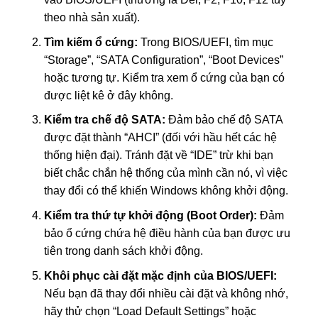
theo nhà sản xuất).
Tìm kiếm ổ cứng:
Trong BIOS/UEFI, tìm mục
“Storage”, “SATA Configuration”, “Boot Devices”
hoặc tương tự. Kiểm tra xem ổ cứng của bạn có
được liệt kê ở đây không.
Kiểm tra chế độ SATA:
Đảm bảo chế độ SATA
được đặt thành “AHCI” (đối với hầu hết các hệ
thống hiện đại). Tránh đặt về “IDE” trừ khi bạn
biết chắc chắn hệ thống của mình cần nó, vì việc
thay đổi có thể khiến Windows không khởi động.
Kiểm tra thứ tự khởi động (Boot Order):
Đảm
bảo ổ cứng chứa hệ điều hành của bạn được ưu
tiên trong danh sách khởi động.
Khôi phục cài đặt mặc định của BIOS/UEFI:
Nếu bạn đã thay đổi nhiều cài đặt và không nhớ,
hãy thử chọn “Load Default Settings” hoặc