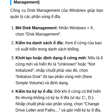
Management)
Công cụ Disk Management của Windows giúp bạn
quản lý các phân vùng ổ đĩa.
Mở Disk Management:
Nhấn Windows + X,
chọn “Disk Management”.
Kiểm tra danh sách ổ đĩa:
Xem ổ cứng của bạn
có xuất hiện trong danh sách không.
Khởi tạo hoặc định dạng ổ cứng mới:
Nếu là ổ
cứng mới và hiển thị là “Unknown” hoặc “Not
Initialized”, nhấp chuột phải vào đó, chọn
“Initialize Disk” rồi tạo phân vùng mới (New
Simple Volume) và định dạng.
Kiểm tra ký tự ổ đĩa:
Đôi khi ổ cứng có thể hiển
thị nhưng không có ký tự ổ đĩa (ví dụ: C:, D:).
Nhấp chuột phải vào phân vùng, chọn “Change
Drive Letter and Paths…” và gán một ký tự ổ đĩa.