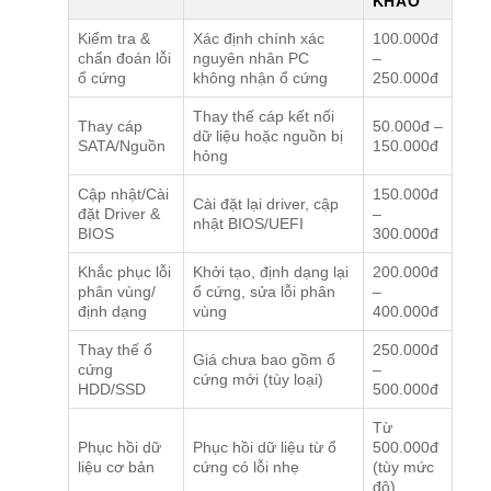
KHẢO
Kiểm tra &
Xác định chính xác
100.000đ
chẩn đoán lỗi
nguyên nhân PC
–
ổ cứng
không nhận ổ cứng
250.000đ
Thay thế cáp kết nối
Thay cáp
50.000đ –
dữ liệu hoặc nguồn bị
SATA/Nguồn
150.000đ
hỏng
Cập nhật/Cài
150.000đ
Cài đặt lại driver, cập
đặt Driver &
–
nhật BIOS/UEFI
BIOS
300.000đ
Khắc phục lỗi
Khởi tạo, định dạng lại
200.000đ
phân vùng/
ổ cứng, sửa lỗi phân
–
định dạng
vùng
400.000đ
Thay thế ổ
250.000đ
Giá chưa bao gồm ổ
cứng
–
cứng mới (tùy loại)
HDD/SSD
500.000đ
Từ
Phục hồi dữ
Phục hồi dữ liệu từ ổ
500.000đ
liệu cơ bản
cứng có lỗi nhẹ
(tùy mức
độ)