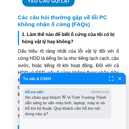
Các câu hỏi thường gặp về lỗi PC
không nhận ổ cứng (FAQs)
1. Làm thế nào để biết ổ cứng của tôi có bị
hỏng vật lý hay không?
Dấu hiệu rõ ràng nhất của lỗi vật lý đối với ổ
cứng HDD là tiếng ồn lạ như tiếng lạch cạch, cào
xước, hoặc tiếng rít khi hoạt động. Đối với cả
HDD và SSD, nếu ổ cứng không được nhận diện
Tư vấn & CSKH
trong BIOS/UEFI, Disk Management, và không có
dấu hiệu hoạt động (không quay đối với HDD),
Hỗ trợ viên
7/8/2026 23:29
khả năng cao là đã có hư hỏng vật lý. Các công
Xin chào quý khách 👋 Vi Tính Trường Thịnh 
cụ chẩn đoán như CrystalDiskInfo cũng sẽ báo
sẵn sàng tư vấn máy tính, laptop, máy in và 
hỗ trợ kỹ thuật. Quý khách cần hỗ trợ nội 
cáo tình trạng “Bad” hoặc “Caution” nếu có lỗi vật
dung nào ạ?
lý.
2. Tôi có thể tự thay cáp SATA/nguồn