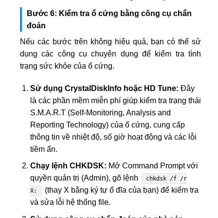
Bước 6: Kiểm tra ổ cứng bằng công cụ chẩn
đoán
Nếu các bước trên không hiệu quả, bạn có thể sử
dụng các công cụ chuyên dụng để kiểm tra tình
trạng sức khỏe của ổ cứng.
Sử dụng CrystalDiskInfo hoặc HD Tune:
Đây
là các phần mềm miễn phí giúp kiểm tra trạng thái
S.M.A.R.T (Self-Monitoring, Analysis and
Reporting Technology) của ổ cứng, cung cấp
thông tin về nhiệt độ, số giờ hoạt động và các lỗi
tiềm ẩn.
Chạy lệnh CHKDSK:
Mở Command Prompt với
quyền quản trị (Admin), gõ lệnh
chkdsk /f /r
(thay X bằng ký tự ổ đĩa của bạn) để kiểm tra
X:
và sửa lỗi hệ thống file.