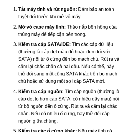
Tắt máy tính và rút nguồn:
Đảm bảo an toàn
tuyệt đối trước khi mở vỏ máy.
Mở vỏ case máy tính:
Tháo nắp bên hông của
thùng máy để tiếp cận bên trong.
Kiểm tra cáp SATA/IDE:
Tìm các cáp dữ liệu
(thường là cáp dẹt màu đỏ hoặc đen đối với
SATA) nối từ ổ cứng đến bo mạch chủ. Rút ra và
cắm lại chắc chắn cả hai đầu. Nếu có thể, hãy
thử đổi sang một cổng SATA khác trên bo mạch
chủ hoặc sử dụng một sợi cáp SATA mới.
Kiểm tra cáp nguồn:
Tìm cáp nguồn (thường là
cáp dẹt to hơn cáp SATA, có nhiều dây màu) nối
từ bộ nguồn đến ổ cứng. Rút ra và cắm lại chắc
chắn. Nếu có nhiều ổ cứng, hãy thử đổi cáp
nguồn giữa chúng.
Kiểm tra các ổ cứng khác:
Nếu máy tính có