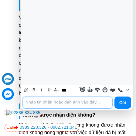
không? Có khó không?
Việc tự thay cáp SATA hoặc cáp nguồn cho ổ
cứng là một trong những thao tác cơ bản và
tương đối dễ dàng nhất khi khắc phục lỗi PC
không nhận ổ cứng. Bạn chỉ cần tắt máy tính, rút
nguồn, mở vỏ case và cắm rút các sợi cáp. Điều
quan trọng là đảm bảo cắm đúng chiều và chắc
chắn. Hầu hết mọi người đều có thể tự thực hiện
được mà không cần công cụ đặc biệt, chỉ cần
cẩn thận và làm theo hướng dẫn. Tuy nhiên, nếu
bạn không tự tin, hãy nhờ người có kinh nghiệm
👋
👍
🌹
😊
❤️
📞
B
I
U
A+
hoặc mang đến trung tâm sửa chữa.
Gửi
3. Dữ liệu của tôi có bị mất khi ổ cứng
02866 834 835
không được nhận diện không?
Không nhất thiết. Việc ổ cứng không được nhận
Call
0989.228.326
-
0902.721.341
diện không đồng nghĩa với việc dữ liệu đã bị mất