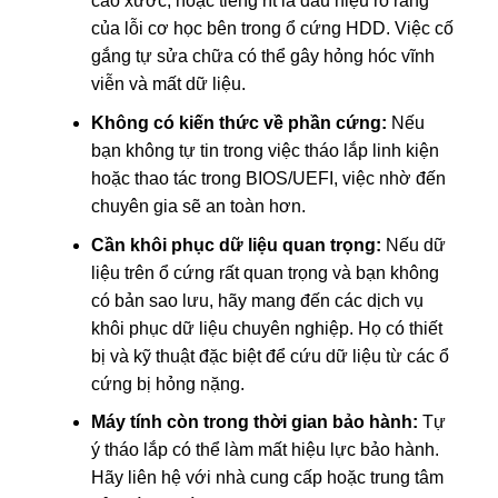
cào xước, hoặc tiếng rít là dấu hiệu rõ ràng
của lỗi cơ học bên trong ổ cứng HDD. Việc cố
gắng tự sửa chữa có thể gây hỏng hóc vĩnh
viễn và mất dữ liệu.
Không có kiến thức về phần cứng:
Nếu
bạn không tự tin trong việc tháo lắp linh kiện
hoặc thao tác trong BIOS/UEFI, việc nhờ đến
chuyên gia sẽ an toàn hơn.
Cần khôi phục dữ liệu quan trọng:
Nếu dữ
liệu trên ổ cứng rất quan trọng và bạn không
có bản sao lưu, hãy mang đến các dịch vụ
khôi phục dữ liệu chuyên nghiệp. Họ có thiết
bị và kỹ thuật đặc biệt để cứu dữ liệu từ các ổ
cứng bị hỏng nặng.
Máy tính còn trong thời gian bảo hành:
Tự
ý tháo lắp có thể làm mất hiệu lực bảo hành.
Hãy liên hệ với nhà cung cấp hoặc trung tâm