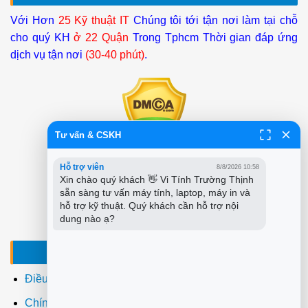
Với Hơn
25 Kỹ thuật IT
Chúng tôi tới tận nơi làm tại chỗ
cho quý KH
ở 22 Quận
Trong Tphcm Thời gian đáp ứng
dịch vụ tận nơi
(30-40 phút)
.
Tư vấn & CSKH
Hỗ trợ viên
8/8/2026 10:58
Xin chào quý khách 👋 Vi Tính Trường Thịnh 
sẵn sàng tư vấn máy tính, laptop, máy in và 
hỗ trợ kỹ thuật. Quý khách cần hỗ trợ nội 
dung nào ạ?
ĐIỀU KHOẢN - CHÍNH SÁCH
Điều khoản sử dụng
Chính sách bảo mật