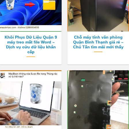
Khôi Phục Dữ Liệu Quận 9
Chỗ máy tính văn phòng
máy treo mất file Word –
Quận Bình Thạnh giá rẻ –
Dịch vụ cứu dữ liệu khẩn
Chú Tấn tìm mãi mới thấy
cấp