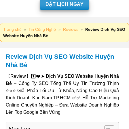
ĐẶT LỊCH NGAY
Trang chủ
»
Tin Công Nghệ
»
Reviews
»
Review Dịch Vụ SEO
Website Huyện Nhà Bè
Review Dịch Vụ SEO Website Huyện
Nhà Bè
【Review】1️⃣❤️➤
Dịch Vụ SEO Website Huyện Nhà
Bè
– Công Ty SEO Tổng Thể Uy Tín Trường Thịnh
⭐⭐⭐ Giải Pháp Tối Ưu Từ Khóa, Nâng Cao Hiệu Quả
Kinh Doanh Khu Nam TP.HCM ✅✅ Hỗ Trợ Marketing
Online Chuyên Nghiệp – Đưa Website Doanh Nghiệp
Lên Top Google Bền Vững
Mục Lục