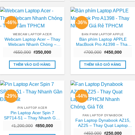
-46%
-36%
WEBCAM LAPTOP ACER
BAN PHIM LAPTOP APPLE
Webcam Laptop Acer – Thay
Bàn phím Laptop APPLE
Webcam Nhanh Chóng –
MacBook Pro A1398 – Thay
Trung Tâm TPHCM
Nhanh – Giá Rẻ TPHCM
Giá
Giá
Giá
Giá
₫
650,000
₫
350,000
₫
700,000
₫
450,000
gốc
hiện
gốc
hiện
là:
tại
là:
tại
₫650,000.
là:
₫700,000.
là:
THÊM VÀO GIỎ HÀNG
THÊM VÀO GIỎ HÀNG
₫350,000.
₫450,0
-29%
-44%
PIN LAPTOP ACER
Pin Laptop Acer Spin 7
FAN LAPTOP DYNABOOK
SP714-51 – Thay Nhanh Gần
Fan Laptop Dynabook AZ15,
Đây Nhất
AZ25 – Thay Quạt Laptop
Giá
Giá
₫
1,200,000
₫
850,000
gốc
hiện
TPHCM Nhanh Chóng, Giá
Giá
Giá
là:
tại
₫
450,000
₫
250,000