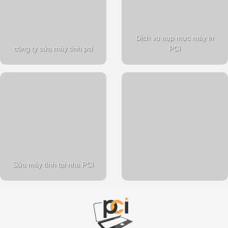
Dịch vụ nạp mực máy in
công ty sửa máy tính pci
PCI
Sửa máy tính tại nhà PCI