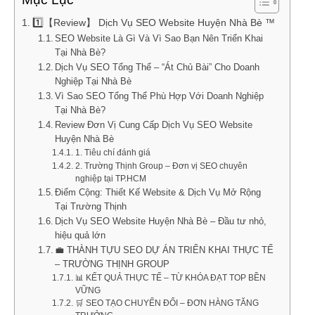
1️⃣【Review】 Dịch Vụ SEO Website Huyện Nhà Bè ™
SEO Website Là Gì Và Vì Sao Bạn Nên Triển Khai
Tại Nhà Bè?
Dịch Vụ SEO Tổng Thể – “Át Chủ Bài” Cho Doanh
Nghiệp Tại Nhà Bè
Vì Sao SEO Tổng Thể Phù Hợp Với Doanh Nghiệp
Tại Nhà Bè?
Review Đơn Vị Cung Cấp Dịch Vụ SEO Website
Huyện Nhà Bè
1. Tiêu chí đánh giá
2. Trường Thịnh Group – Đơn vị SEO chuyên
nghiệp tại TP.HCM
Điểm Cộng: Thiết Kế Website & Dịch Vụ Mở Rộng
Tại Trường Thịnh
Dịch Vụ SEO Website Huyện Nhà Bè – Đầu tư nhỏ,
hiệu quả lớn
💼 THÀNH TỰU SEO DỰ ÁN TRIỂN KHAI THỰC TẾ
– TRƯỜNG THỊNH GROUP
📊 KẾT QUẢ THỰC TẾ – TỪ KHÓA ĐẠT TOP BỀN
VỮNG
🛒 SEO TẠO CHUYỂN ĐỔI – ĐƠN HÀNG TĂNG