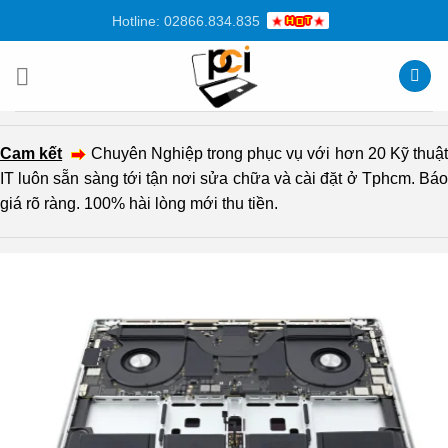
Chuyển
Hotline: 02866.834.835
đến
nội
dung
Cam kết
Chuyên Nghiệp trong phục vụ với hơn 20 Kỹ thuậ
IT luôn sẵn sàng tới tận nơi sửa chữa và cài đặt ở Tphcm. Báo
giá rõ ràng. 100% hài lòng mới thu tiền.