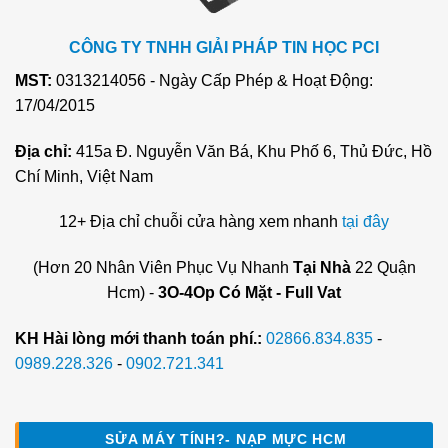
CÔNG TY TNHH GIẢI PHÁP TIN HỌC PCI
MST:
0313214056 - Ngày Cấp Phép & Hoạt Động:
17/04/2015
Địa chỉ:
415a Đ. Nguyễn Văn Bá, Khu Phố 6, Thủ Đức, Hồ
Chí Minh, Việt Nam
12+ Địa chỉ chuỗi cửa hàng xem nhanh
tại đây
(Hơn 20 Nhân Viên Phục Vụ Nhanh
Tại Nhà
22 Quận
Hcm) -
3O-4Op Có Mặt - Full Vat
KH Hài lòng mới thanh toán phí.:
02866.834.835
-
0989.228.326
-
0902.721.341
SỬA MÁY TÍNH?- NẠP MỰC HCM