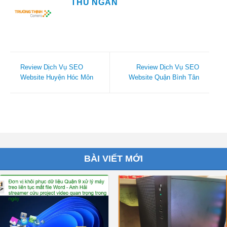
THU NGÂN
Review Dịch Vụ SEO
Review Dịch Vụ SEO
Website Huyện Hóc Môn
Website Quận Bình Tân
BÀI VIẾT MỚI