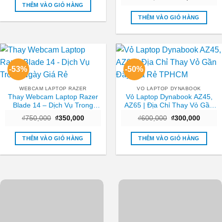
Tốt
gốc
hiện
₫1,200,000.
là:
THÊM VÀO GIỎ HÀNG
là:
tại
₫850,000.
₫450,000.
là:
THÊM VÀO GIỎ HÀNG
₫250,0
-53%
-50%
WEBCAM LAPTOP RAZER
VO LAPTOP DYNABOOK
Thay Webcam Laptop Razer
Vỏ Laptop Dynabook AZ45,
Blade 14 – Dịch Vụ Trong
AZ65 | Địa Chỉ Thay Vỏ Gần
Ngày Giá Rẻ
Đây Giá Rẻ TPHCM
Giá
Giá
Giá
Giá
₫
750,000
₫
350,000
₫
600,000
₫
300,000
gốc
hiện
gốc
hiện
là:
tại
là:
tại
₫750,000.
là:
₫600,000.
là:
THÊM VÀO GIỎ HÀNG
THÊM VÀO GIỎ HÀNG
₫350,000.
₫300,0