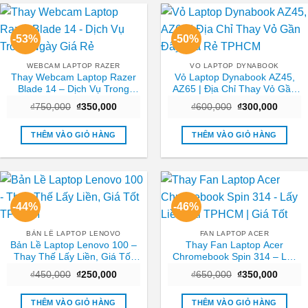
-53%
-50%
WEBCAM LAPTOP RAZER
VO LAPTOP DYNABOOK
Thay Webcam Laptop Razer
Vỏ Laptop Dynabook AZ45,
Blade 14 – Dịch Vụ Trong
AZ65 | Địa Chỉ Thay Vỏ Gần
Ngày Giá Rẻ
Đây Giá Rẻ TPHCM
Giá
Giá
Giá
Giá
₫
750,000
₫
350,000
₫
600,000
₫
300,000
gốc
hiện
gốc
hiện
là:
tại
là:
tại
₫750,000.
là:
₫600,000.
là:
THÊM VÀO GIỎ HÀNG
THÊM VÀO GIỎ HÀNG
₫350,000.
₫300,0
-44%
-46%
BẢN LỀ LAPTOP LENOVO
FAN LAPTOP ACER
Bản Lề Laptop Lenovo 100 –
Thay Fan Laptop Acer
Thay Thế Lấy Liền, Giá Tốt
Chromebook Spin 314 – Lấy
TPHCM
Liền Tại TPHCM | Giá Tốt
Giá
Giá
Giá
Giá
₫
450,000
₫
250,000
₫
650,000
₫
350,000
gốc
hiện
gốc
hiện
là:
tại
là:
tại
₫450,000.
là:
₫650,000.
là:
THÊM VÀO GIỎ HÀNG
THÊM VÀO GIỎ HÀNG