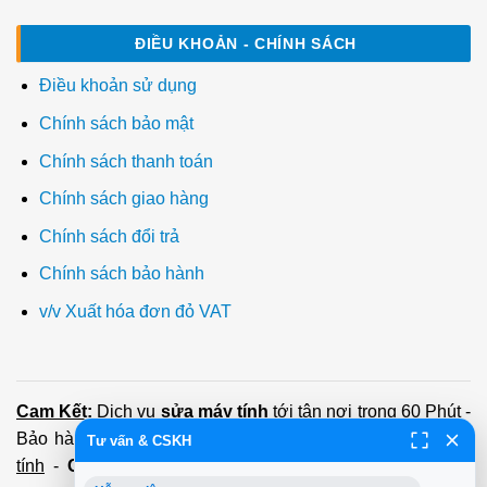
ĐIỀU KHOẢN - CHÍNH SÁCH
Điều khoản sử dụng
Chính sách bảo mật
Chính sách thanh toán
Chính sách giao hàng
Chính sách đổi trả
Chính sách bảo hành
v/v Xuất hóa đơn đỏ VAT
Cam Kết:
Dịch vụ
sửa máy tính
tới tận nơi trong 60 Phút -
Bảo hành tận tâm - Xuất hóa đơn đỏ đầy đủ
Cài đặt máy
Tư vấn & CSKH
tính
-
Cài Win Tận Nơi
(Win7,8,10) 100 - 200,000 vnđ