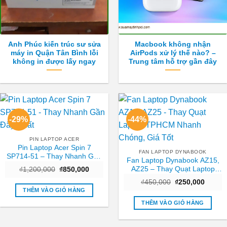
Anh Phúc kiến trúc sư sửa
Macbook không nhận
máy in Quận Tân Bình lỗi
AirPods xử lý thế nào? –
không in được lấy ngay
Trung tâm hỗ trợ gần đây
-29%
-44%
PIN LAPTOP ACER
Pin Laptop Acer Spin 7
FAN LAPTOP DYNABOOK
SP714-51 – Thay Nhanh Gần
Fan Laptop Dynabook AZ15,
Đây Nhất
AZ25 – Thay Quạt Laptop
Giá
Giá
₫
1,200,000
₫
850,000
gốc
hiện
TPHCM Nhanh Chóng, Giá
Giá
Giá
là:
tại
₫
450,000
₫
250,000
Tốt
gốc
hiện
₫1,200,000.
là:
THÊM VÀO GIỎ HÀNG
là:
tại
₫850,000.
₫450,000.
là:
THÊM VÀO GIỎ HÀNG
₫250,0