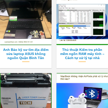
Anh Bảo kỹ sư tìm địa điểm
Thủ thuật Kiểm tra phần
sửa laptop ASUS không
mềm ngốn RAM máy tính –
nguồn Quận Bình Tân
Cách tự xử lý tại nhà