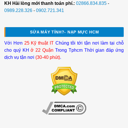
KH Hài lòng mới thanh toán phí.:
02866.834.835
-
0989.228.326
-
0902.721.341
SỬA MÁY TÍNH?- NẠP MỰC HCM
Với Hơn
25 Kỹ thuật IT
Chúng tôi tới tận nơi làm tại chỗ
cho quý KH
ở 22 Quận
Trong Tphcm Thời gian đáp ứng
dịch vụ tận nơi
(30-40 phút)
.