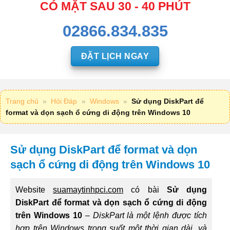
CÓ MẶT SAU 30 - 40 PHÚT
02866.834.835
ĐẶT LỊCH NGAY
Trang chủ
»
Hỏi Đáp
»
Windows
»
Sử dụng DiskPart để
format và dọn sạch ổ cứng di động trên Windows 10
Sử dụng DiskPart để format và dọn
sạch ổ cứng di động trên Windows 10
Website
suamaytinhpci.com
có bài
Sử dụng
DiskPart để format và dọn sạch ổ cứng di động
trên Windows 10
–
DiskPart là một lệnh được tích
hợp trên Windows trong suốt một thời gian dài, và