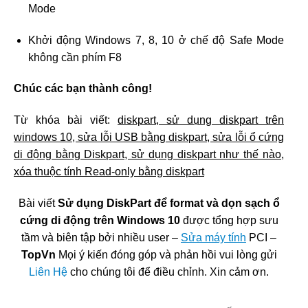
Mode
Khởi động Windows 7, 8, 10 ở chế độ Safe Mode
không cần phím F8
Chúc các bạn thành công!
Từ khóa bài viết:
diskpart, sử dụng diskpart trên
windows 10, sửa lỗi USB bằng diskpart, sửa lỗi ổ cứng
di động bằng Diskpart, sử dụng diskpart như thế nào,
xóa thuộc tính Read-only bằng diskpart
Bài viết
Sử dụng DiskPart để format và dọn sạch ổ
cứng di động trên Windows 10
được tổng hợp sưu
tầm và biên tập bởi nhiều user –
Sửa máy tính
PCI –
TopVn
Mọi ý kiến đóng góp và phản hồi vui lòng gửi
Liên Hệ
cho chúng tôi để điều chỉnh. Xin cảm ơn.