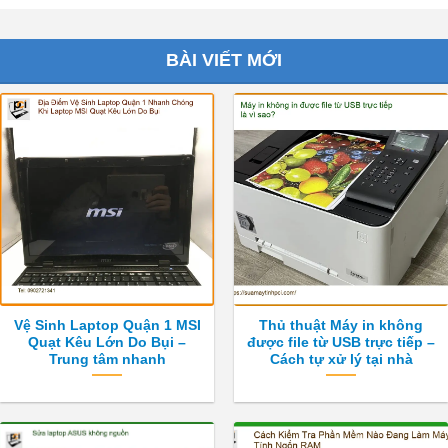
BÀI VIẾT MỚI
Vệ Sinh Laptop Quận 1 MSI
Thủ thuật Máy in không
Quạt Kêu Lớn Do Bụi –
được file từ USB trực tiếp –
Trung tâm nhanh
Cách tự xử lý tại nhà