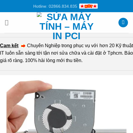
Chuyển
Hotline: 02866.834.835
đến
nội
dung
Cam kết
Chuyên Nghiệp trong phục vụ với hơn 20 Kỹ thuậ
IT luôn sẵn sàng tới tận nơi sửa chữa và cài đặt ở Tphcm. Báo
giá rõ ràng. 100% hài lòng mới thu tiền.