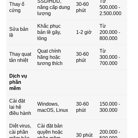
SSD/HDD,
Từ
Thay ổ
30-60
nâng cấp dung
500.000 -
cứng
phút
lượng
2.500.000
Khắc phục
Từ
Sửa bản
bản lề gãy,
1-2 giờ
200.000 -
lề
lỏng
800.000
Quạt chính
Từ
Thay quạt
30-60
hãng hoặc
300.000 -
tản nhiệt
phút
tương thích
700.000
Dịch vụ
phần
mềm
Cài đặt
Windows,
30-60
150.000 -
lại hệ
macOS, Linux
phút
300.000
điều hành
Diệt virus,
Cài đặt bản
cài phần
quyền hoặc
200.000 -
30 phút