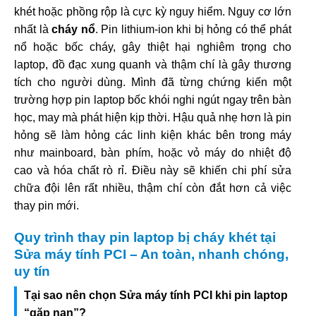
khét hoặc phồng rộp là cực kỳ nguy hiểm. Nguy cơ lớn
nhất là
cháy nổ
. Pin lithium-ion khi bị hỏng có thể phát
nổ hoặc bốc cháy, gây thiệt hại nghiêm trọng cho
laptop, đồ đạc xung quanh và thậm chí là gây thương
tích cho người dùng. Mình đã từng chứng kiến một
trường hợp pin laptop bốc khói nghi ngút ngay trên bàn
học, may mà phát hiện kịp thời. Hậu quả nhẹ hơn là pin
hỏng sẽ làm hỏng các linh kiện khác bên trong máy
như mainboard, bàn phím, hoặc vỏ máy do nhiệt độ
cao và hóa chất rò rỉ. Điều này sẽ khiến chi phí sửa
chữa đội lên rất nhiều, thậm chí còn đắt hơn cả việc
thay pin mới.
Quy trình thay pin laptop bị cháy khét tại
Sửa máy tính PCI – An toàn, nhanh chóng,
uy tín
Tại sao nên chọn Sửa máy tính PCI khi pin laptop
“gặp nạn”?