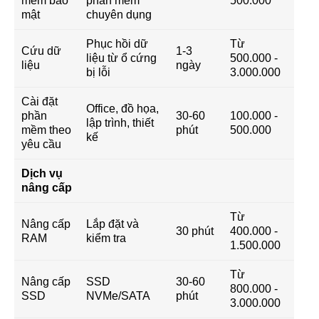
mềm bảo
phần mềm
500.000
mật
chuyên dụng
Phục hồi dữ
Từ
Cứu dữ
1-3
liệu từ ổ cứng
500.000 -
liệu
ngày
bị lỗi
3.000.000
Cài đặt
Office, đồ họa,
phần
30-60
100.000 -
lập trình, thiết
mềm theo
phút
500.000
kế
yêu cầu
Dịch vụ
nâng cấp
Từ
Nâng cấp
Lắp đặt và
30 phút
400.000 -
RAM
kiểm tra
1.500.000
Từ
Nâng cấp
SSD
30-60
800.000 -
SSD
NVMe/SATA
phút
3.000.000