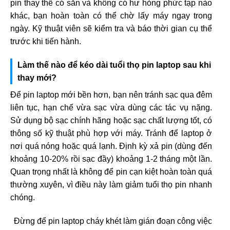
pin thay thế có sẵn và không có hư hỏng phức tạp nào
khác, bạn hoàn toàn có thể chờ lấy máy ngay trong
ngày. Kỹ thuật viên sẽ kiểm tra và báo thời gian cụ thể
trước khi tiến hành.
Làm thế nào để kéo dài tuổi thọ pin laptop sau khi
thay mới?
Để pin laptop mới bền hơn, bạn nên tránh sạc qua đêm
liên tục, hạn chế vừa sạc vừa dùng các tác vụ nặng.
Sử dụng bộ sạc chính hãng hoặc sạc chất lượng tốt, có
thông số kỹ thuật phù hợp với máy. Tránh để laptop ở
nơi quá nóng hoặc quá lạnh. Định kỳ xả pin (dùng đến
khoảng 10-20% rồi sạc đầy) khoảng 1-2 tháng một lần.
Quan trọng nhất là không để pin cạn kiệt hoàn toàn quá
thường xuyên, vì điều này làm giảm tuổi thọ pin nhanh
chóng.
Đừng để pin laptop cháy khét làm gián đoạn công việc