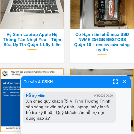
Vệ Sinh Laptop Apple Hệ
Cô Hạnh tìm chỗ mua SSD
Thống Tản Nhiệt Yếu – Tiệm
NVME 256GB BESTOSS
Sửa Uy Tín Quận 1 Lấy Liền
Quận 10 – review cửa hàng
uy tín
Tư vấn & CSKH
Hỗ trợ viên
9/8/2026 00:50
Xin chào quý khách 👋 Vi Tính Trường Thịnh 
sẵn sàng tư vấn máy tính, laptop, máy in và 
hỗ trợ kỹ thuật. Quý khách cần hỗ trợ nội 
dung nào ạ?