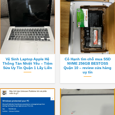
Vệ Sinh Laptop Apple Hệ
Cô Hạnh tìm chỗ mua SSD
Thống Tản Nhiệt Yếu – Tiệm
NVME 256GB BESTOSS
Sửa Uy Tín Quận 1 Lấy Liền
Quận 10 – review cửa hàng
Tư vấn & CSKH
uy tín
Hỗ trợ viên
8/8/2026 17:36
Xin chào quý khách 👋 Vi Tính Trường Thịnh 
sẵn sàng tư vấn máy tính, laptop, máy in và 
hỗ trợ kỹ thuật. Quý khách cần hỗ trợ nội 
dung nào ạ?