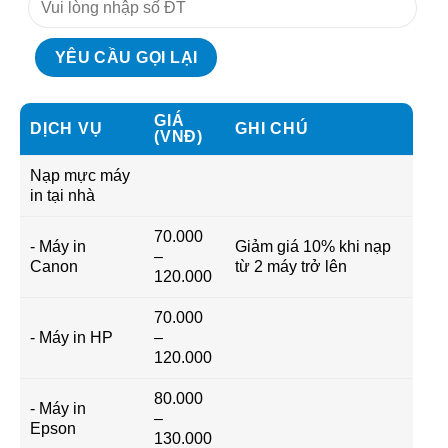
GIÁ
DỊCH VỤ
GHI CHÚ
(VNĐ)
Nạp mực máy
in tại nhà
70.000
- Máy in
Giảm giá 10% khi nạp
–
Canon
từ 2 máy trở lên
120.000
70.000
- Máy in HP
–
120.000
80.000
- Máy in
–
Epson
130.000