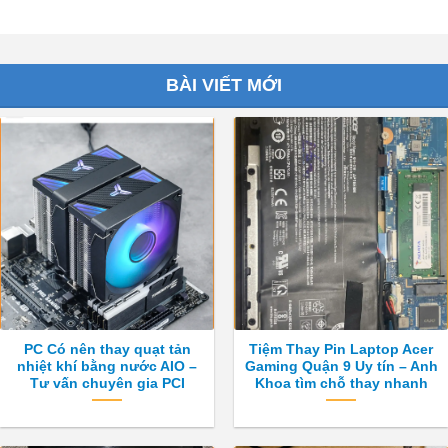
BÀI VIẾT MỚI
PC Có nên thay quạt tản
Tiệm Thay Pin Laptop Acer
nhiệt khí bằng nước AIO –
Gaming Quận 9 Uy tín – Anh
Tư vấn chuyên gia PCI
Khoa tìm chỗ thay nhanh