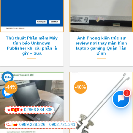
Thủ thuật Phần mềm Máy
Anh Phong kiến trúc sư
tính báo Unknown
review nơi thay màn hình
Publisher khi cài phần là
laptop gaming Quận Tân
gì? – Sửa
Bình
-44%
-40%
👋
👍
🌹
😊
❤️
📞
B
I
U
A+
Gửi
02866 834 835
Call
0989.228.326
-
0902.721.341