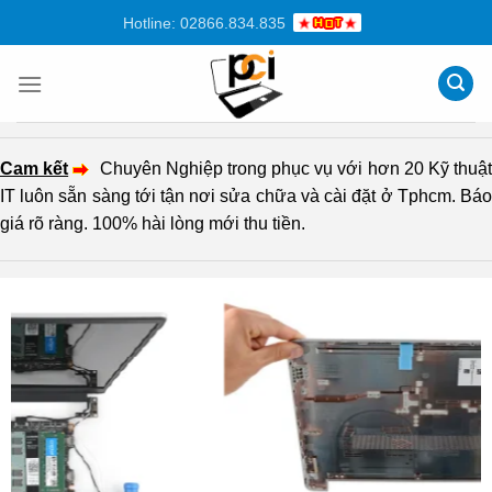
Chuyển
Hotline: 02866.834.835
đến
nội
dung
Cam kết
Chuyên Nghiệp trong phục vụ với hơn 20 Kỹ thuậ
IT luôn sẵn sàng tới tận nơi sửa chữa và cài đặt ở Tphcm. Báo
giá rõ ràng. 100% hài lòng mới thu tiền.